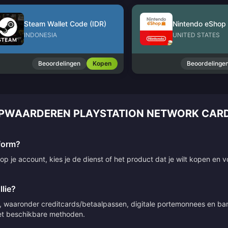
Steam Wallet Code (IDR)
INDONESIA
UNITED STATES
Beoordelingen
Kopen
Beoordelinge
OPWAARDEREN PLAYSTATION NETWORK CARD
tform?
p je account, kies je de dienst of het product dat je wilt kopen en v
lie?
 waaronder creditcards/betaalpassen, digitale portemonnees en bank
 met beschikbare methoden.