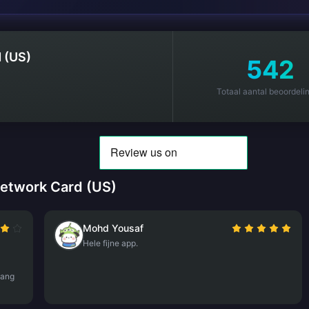
 (US)
542
Totaal aantal beoordeli
Network Card (US)
Mohd Yousaf
Hele fijne app.
lang