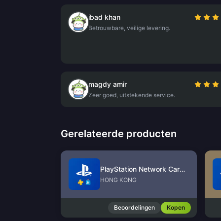
ibad khan
Betrouwbare, veilige levering.
magdy amir
Zeer goed, uitstekende service.
Gerelateerde producten
PlayStation Network Card (HK)
HONG KONG
Beoordelingen
Kopen