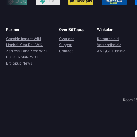
Partner
Over BitTopup
Winkelen
Genshin Impact Wiki
Over ons
Retourbeleid
Honkai: Star Rail WIKI
Support
Verzendbeleid
Zenless Zone Zero WIKI
Contact
AML/CFT-beleid
PUBG Mobile WIKI
BitTopup News
Room 15