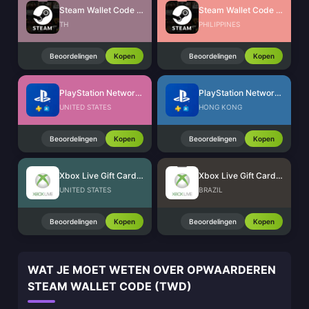
Steam Wallet Code (THB)
Steam Wallet Code (PHP)
TH
PHILIPPINES
Beoordelingen
Kopen
Beoordelingen
Kopen
PlayStation Network Card (US)
PlayStation Network Card (HK)
UNITED STATES
HONG KONG
Beoordelingen
Kopen
Beoordelingen
Kopen
Xbox Live Gift Card (US)
Xbox Live Gift Card (BR)
UNITED STATES
BRAZIL
Beoordelingen
Kopen
Beoordelingen
Kopen
WAT JE MOET WETEN OVER OPWAARDEREN
STEAM WALLET CODE (TWD)