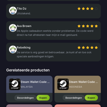
Tito Dz
Uitstekend.
Ava Brown
De Apple cadeaubon werkte zonder problemen. De code werd
direct na het afrekenen naar mijn e-mail gestuurd.
Rebelking
De service is erg goed en betrouwbaar. Je kunt af en toe ook
speciale aanbiedingen krijgen.
Gerelateerde producten
Steam Wallet Code (MYR)
Steam Wallet Code (IDR)
MALAYSIA
INDONESIA
Beoordelingen
Kopen
Beoordelingen
Kopen