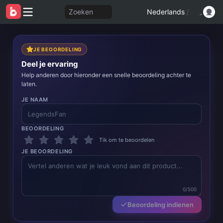
Zoeken
Nederlands
/
JE BEOORDELING
Deel je ervaring
Help anderen door hieronder een snelle beoordeling achter te
laten.
JE NAAM
BEOORDELING
Tik om te beoordelen
JE BEOORDELING
0/500
Beoordeling indienen