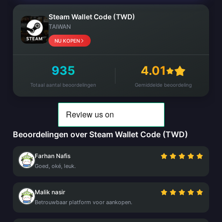
Steam Wallet Code (TWD)
TAIWAN
NU KOPEN
935
4.01
Totaal aantal beoordelingen
Gemiddelde beoordeling
Beoordelingen over Steam Wallet Code (TWD)
Farhan Nafis
Goed, oké, leuk.
Malik nasir
Betrouwbaar platform voor aankopen.