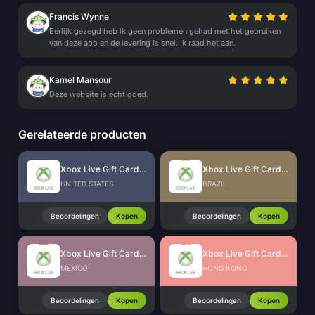
Francis Wynne
Eerlijk gezegd heb ik geen problemen gehad met het gebruiken
van deze app en de levering is snel. Ik raad het aan.
Kamel Mansour
Deze website is echt goed.
Gerelateerde producten
Xbox Live Gift Card (US)
Xbox Live Gift Card (BR)
UNITED STATES
BRAZIL
Beoordelingen
Kopen
Beoordelingen
Kopen
Xbox Live Gift Card (MX)
Xbox Live Gift Card (HK)
MEXICO
HONG KONG
Beoordelingen
Kopen
Beoordelingen
Kopen