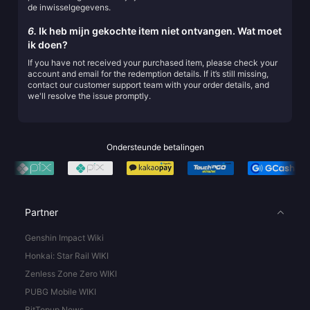
de inwisselgegevens.
6.
Ik heb mijn gekochte item niet ontvangen. Wat moet
ik doen?
If you have not received your purchased item, please check your
account and email for the redemption details. If it’s still missing,
contact our customer support team with your order details, and
we'll resolve the issue promptly.
Ondersteunde betalingen
Partner
Genshin Impact Wiki
Honkai: Star Rail WIKI
Zenless Zone Zero WIKI
PUBG Mobile WIKI
BitTopup News