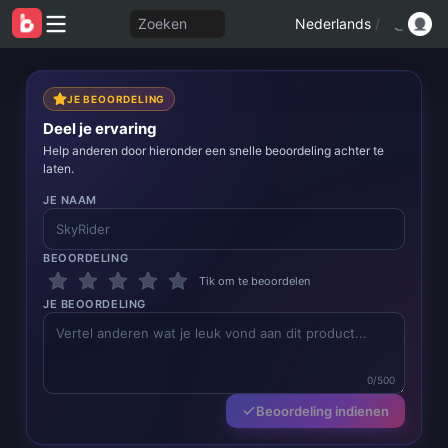
Zoeken
Nederlands
/
JE BEOORDELING
Deel je ervaring
Help anderen door hieronder een snelle beoordeling achter te
laten.
JE NAAM
BEOORDELING
Tik om te beoordelen
JE BEOORDELING
0/500
Beoordeling indienen