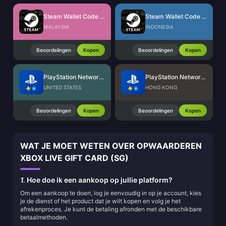
Steam Wallet Code (MYR)
Steam Wallet Code (IDR)
MALAYSIA
INDONESIA
Beoordelingen
Kopen
Beoordelingen
Kopen
PlayStation Network Card (US)
PlayStation Network Card (HK)
UNITED STATES
HONG KONG
Beoordelingen
Kopen
Beoordelingen
Kopen
WAT JE MOET WETEN OVER OPWAARDEREN
XBOX LIVE GIFT CARD (SG)
1.
Hoe doe ik een aankoop op jullie platform?
Om een aankoop te doen, log je eenvoudig in op je account, kies
je de dienst of het product dat je wilt kopen en volg je het
afrekenproces. Je kunt de betaling afronden met de beschikbare
betaalmethoden.