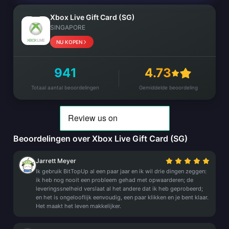
Xbox Live Gift Card (SG)
SINGAPORE
NU KOPEN
941
4.73
Totaal aantal beoordelingen
Gemiddelde beoordeling
Beoordelingen over Xbox Live Gift Card (SG)
Jarrett Meyer
Ik gebruik BitTopUp al een paar jaar en ik wil drie dingen zeggen:
ik heb nog nooit een probleem gehad met opwaarderen; de
leveringssnelheid verslaat al het andere dat ik heb geprobeerd;
en het is ongelooflijk eenvoudig, een paar klikken en je bent klaar.
Het maakt het leven makkelijker.