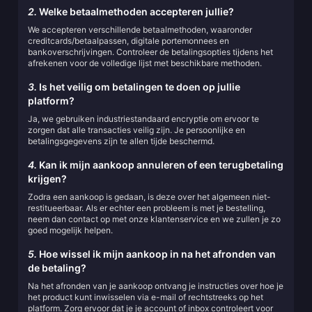
2.
Welke betaalmethoden accepteren jullie?
We accepteren verschillende betaalmethoden, waaronder
creditcards/betaalpassen, digitale portemonnees en
bankoverschrijvingen. Controleer de betalingsopties tijdens het
afrekenen voor de volledige lijst met beschikbare methoden.
3.
Is het veilig om betalingen te doen op jullie
platform?
Ja, we gebruiken industriestandaard encryptie om ervoor te
zorgen dat alle transacties veilig zijn. Je persoonlijke en
betalingsgegevens zijn te allen tijde beschermd.
4.
Kan ik mijn aankoop annuleren of een terugbetaling
krijgen?
Zodra een aankoop is gedaan, is deze over het algemeen niet-
restitueerbaar. Als er echter een probleem is met je bestelling,
neem dan contact op met onze klantenservice en we zullen je zo
goed mogelijk helpen.
5.
Hoe wissel ik mijn aankoop in na het afronden van
de betaling?
Na het afronden van je aankoop ontvang je instructies over hoe je
het product kunt inwisselen via e-mail of rechtstreeks op het
platform. Zorg ervoor dat je je account of inbox controleert voor