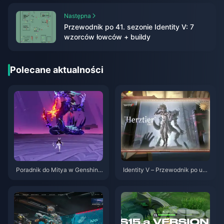
Następna
Przewodnik po 41. sezonie Identity V: 7
wzorców łowców + buildy
Polecane aktualności
Poradnik do Mitya w Genshin I
Identity V – Przewodnik po umi
mpact | Sierpień 2026
ejętnościach postacie Herztier
Emil | Sierpień 2026