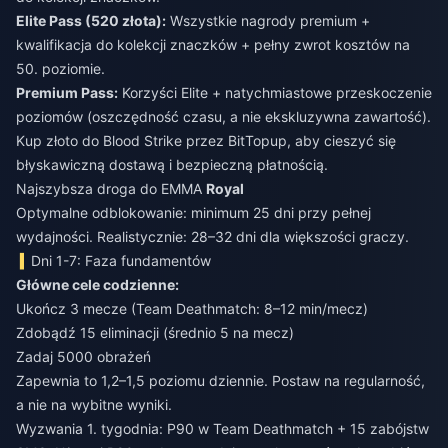
Elite Pass (520 złota):
Wszystkie nagrody premium +
kwalifikacja do kolekcji znaczków + pełny zwrot kosztów na
50. poziomie.
Premium Pass:
Korzyści Elite + natychmiastowe przeskoczenie
poziomów (oszczędność czasu, a nie ekskluzywna zawartość).
Kup złoto do Blood Strike
przez BitTopup, aby cieszyć się
błyskawiczną dostawą i bezpieczną płatnością.
Najszybsza droga do EMMA
Royal
Optymalne odblokowanie: minimum 25 dni przy pełnej
wydajności. Realistycznie: 28–32 dni dla większości graczy.
Dni 1-7: Faza fundamentów
Główne cele codzienne:
Ukończ 3 mecze (Team Deathmatch: 8–12 min/mecz)
Zdobądź 15 eliminacji (średnio 5 na mecz)
Zadaj 5000 obrażeń
Zapewnia to 1,2–1,5 poziomu dziennie. Postaw na regularność,
a nie na wybitne wyniki.
Wyzwania 1. tygodnia: P90 w Team Deathmatch + 15 zabójstw