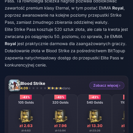
Pass. Ta równoległa ścieżka nagród pozwala odblokować
zawartość premium klasy Eternal, w tym postać EMMA
Royal
,
poprzez awansowanie na kolejne poziomy przepustki Strike
Pass, zamiast żmudnego zbierania oddzielnej waluty.
Elite Strike Pass kosztuje 520 sztuk złota, ale cała ta kwota jest
zwracana po osiągnięciu 50. poziomu, co sprawia, że EMMA
Royal
jest praktycznie darmowa dla zaangażowanych graczy.
Doładowanie złota w Blood Strike
za pośrednictwem BitTopup
zapewnia natychmiastowy dostęp do przepustki Elite Pass w
konkurencyjnej cenie.
Blood Strike
Zobacz więcej ›
4.09
766 sprzedano
-43%
-43%
-43%
-43
105 Golds
320 Golds
540 Golds
1100 Go
zł 2.63
zł 7.96
zł 13.30
zł 26
zł 4.63
zł 13.94
zł 23.26
zł 46.