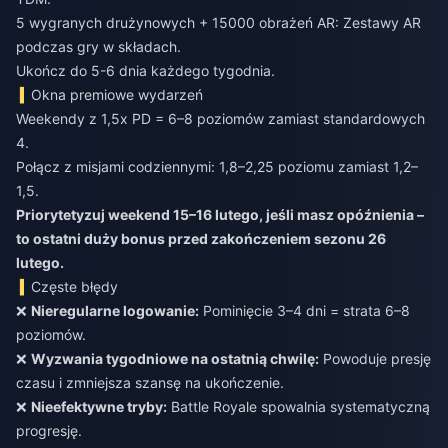
5 wygranych drużynowych + 15000 obrażeń AR: Zestawy AR
podczas gry w składach.
Ukończ do 5-6 dnia każdego tygodnia.
Okna premiowe wydarzeń
Weekendy z 1,5x PD = 6–8 poziomów zamiast standardowych
4.
Połącz z misjami codziennymi: 1,8–2,25 poziomu zamiast 1,2–
1,5.
Priorytetyzuj weekend 15–16 lutego, jeśli masz opóźnienia –
to ostatni duży bonus przed zakończeniem sezonu 26
lutego.
Częste błędy
❌
Nieregularne logowanie:
Pominięcie 3–4 dni = strata 6–8
poziomów.
❌
Wyzwania tygodniowe na ostatnią chwilę:
Powoduje presję
czasu i zmniejsza szansę na ukończenie.
❌
Nieefektywne tryby:
Battle Royale spowalnia systematyczną
progresję.