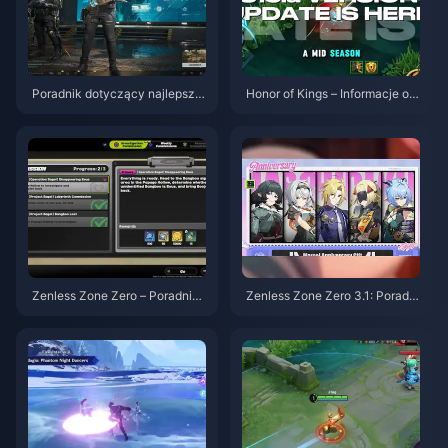
Poradnik dotyczący najlepszy
Honor of Kings – Informacje o a
ch ustawień w Delta Force | si
ktualizacji S15.a | Sierpień 202
erpień 2026
6
Zenless Zone Zero – Poradnik
Zenless Zone Zero 3.1: Poradni
do Operacji Bajgiel | Sierpień 2
k wyboru darmowego agenta |
026
Sierpień 2026