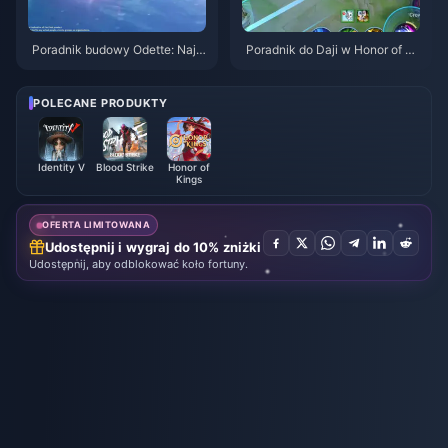
Poradnik budowy Odette: Najle
Poradnik do Daji w Honor of Ki
psze bronie, artefakty i drużyn
ngs: 10 najlepszych trików | si
y | Sierpień 2026
erpień 2026
POLECANE PRODUKTY
Identity V
Blood Strike
Honor of
Kings
OFERTA LIMITOWANA
Udostępnij i wygraj do 10% zniżki
Udostępnij, aby odblokować koło fortuny.