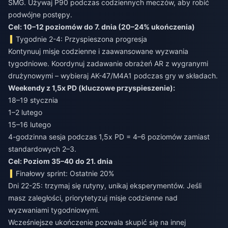
SMG. Używaj P90 podczas codziennych meczów, aby robić
podwójne postępy.
Cel: 10–12 poziomów do 7. dnia (20–24% ukończenia)
Tygodnie 2-4: Przyspieszona progresja
Kontynuuj misje codzienne i zaawansowane wyzwania
tygodniowe. Koordynuj zadawanie obrażeń AR z wygranymi
drużynowymi – wybieraj AK-47/M4A1 podczas gry w składach.
Weekendy z 1,5x PD (kluczowe przyspieszenie):
18–19 stycznia
1–2 lutego
15–16 lutego
4-godzinna sesja podczas 1,5x PD = 4–6 poziomów zamiast
standardowych 2–3.
Cel: Poziom 35–40 do 21. dnia
Finałowy sprint: Ostatnie 20%
Dni 22-25: trzymaj się rutyny, unikaj eksperymentów. Jeśli
masz zaległości, priorytetyzuj misje codzienne nad
wyzwaniami tygodniowymi.
Wcześniejsze ukończenie pozwala skupić się na innej