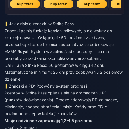
Kup teraz
Kup teraz
Kup teraz
Kup te
Jak działają znaczki w Strike Pass
Znaczki pełnią funkcję kamieni milowych, a nie waluty do
kolekcjonowania. Osiągnięcie 50. poziomu z aktywną
przepustką Elite lub Premium automatycznie odblokowuje
EMMA
Royal
. System wizualnie śledzi postępy – nie ma
potrzeby zarządzania skomplikowanymi zasobami.
Dark Take Strike Pass: 50 poziomów w ciągu 42 dni.
Matematyczne minimum: 25 dni przy zdobywaniu 2 poziomów
dziennie.
Znaczki a PD: Podwójny system progresji
Postępy w Strike Pass opierają się na gromadzeniu PD
(punktów doświadczenia). Gracze zdobywają PD za mecze,
eliminacje, zadane obrażenia i misje. Każdy próg PD = 1
poziom = postęp w kolekcji znaczków.
Misje codzienne zapewniają 1,2–1,5 poziomu:
Ukończ 3 mecze