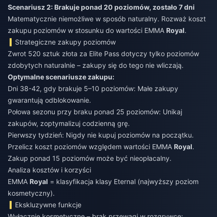
Scenariusz 2: Brakuje ponad 20 poziomów, zostało 7 dni
Matematycznie niemożliwe w sposób naturalny. Rozważ koszt
zakupu poziomów w stosunku do wartości EMMA
Royal
.
Strategiczne zakupy poziomów
Zwrot 520 sztuk złota za Elite Pass dotyczy tylko poziomów
zdobytych naturalnie – zakupy się do tego nie wliczają.
Optymalne scenariusze zakupu:
Dni 38-42, gdy brakuje 5–10 poziomów: Małe zakupy
gwarantują odblokowanie.
Połowa sezonu przy braku ponad 25 poziomów: Unikaj
zakupów, zoptymalizuj codzienną grę.
Pierwszy tydzień: Nigdy nie kupuj poziomów na początku.
Przelicz koszt poziomów względem wartości EMMA
Royal
.
Zakup ponad 15 poziomów może być nieopłacalny.
Analiza kosztów i korzyści
EMMA
Royal
= klasyfikacja klasy Eternal (najwyższy poziom
kosmetyczny).
Ekskluzywne funkcje
Wyłącznie kosmetyczne – brak przewagi w rozgrywce: