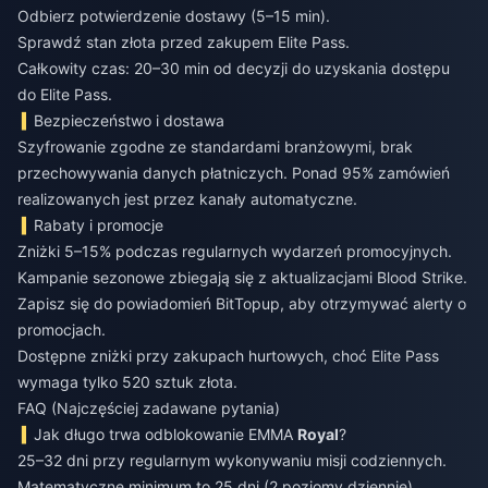
Odbierz potwierdzenie dostawy (5–15 min).
Sprawdź stan złota przed zakupem Elite Pass.
Całkowity czas: 20–30 min od decyzji do uzyskania dostępu
do Elite Pass.
Bezpieczeństwo i dostawa
Szyfrowanie zgodne ze standardami branżowymi, brak
przechowywania danych płatniczych. Ponad 95% zamówień
realizowanych jest przez kanały automatyczne.
Rabaty i promocje
Zniżki 5–15% podczas regularnych wydarzeń promocyjnych.
Kampanie sezonowe zbiegają się z aktualizacjami Blood Strike.
Zapisz się do powiadomień BitTopup, aby otrzymywać alerty o
promocjach.
Dostępne zniżki przy zakupach hurtowych, choć Elite Pass
wymaga tylko 520 sztuk złota.
FAQ (Najczęściej zadawane pytania)
Jak długo trwa odblokowanie EMMA
Royal
?
25–32 dni przy regularnym wykonywaniu misji codziennych.
Matematyczne minimum to 25 dni (2 poziomy dziennie).