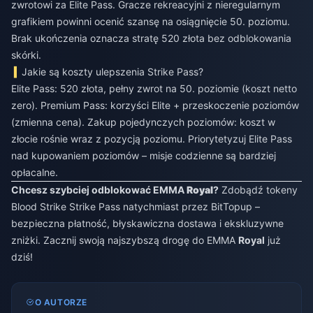
zwrotowi za Elite Pass. Gracze rekreacyjni z nieregularnym
grafikiem powinni ocenić szansę na osiągnięcie 50. poziomu.
Brak ukończenia oznacza stratę 520 złota bez odblokowania
skórki.
Jakie są koszty ulepszenia Strike Pass?
Elite Pass: 520 złota, pełny zwrot na 50. poziomie (koszt netto
zero). Premium Pass: korzyści Elite + przeskoczenie poziomów
(zmienna cena). Zakup pojedynczych poziomów: koszt w
złocie rośnie wraz z pozycją poziomu. Priorytetyzuj Elite Pass
nad kupowaniem poziomów – misje codzienne są bardziej
opłacalne.
Chcesz szybciej odblokować EMMA
Royal
?
Zdobądź tokeny
Blood Strike Strike Pass natychmiast przez BitTopup –
bezpieczna płatność, błyskawiczna dostawa i ekskluzywne
zniżki. Zacznij swoją najszybszą drogę do EMMA
Royal
już
dziś!
O AUTORZE