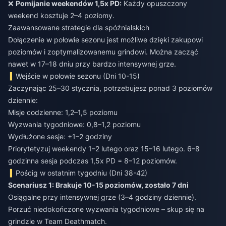
❌
Pomijanie weekendów 1,5x PD:
Każdy opuszczony
weekend kosztuje 2–4 poziomy.
Zaawansowane strategie dla spóźnialskich
Dołączenie w połowie sezonu jest możliwe dzięki zakupowi
poziomów i zoptymalizowanemu grindowi. Można zacząć
nawet w 17–18 dniu przy bardzo intensywnej grze.
Wejście w połowie sezonu (Dni 10-15)
Zaczynając 25–30 stycznia, potrzebujesz ponad 3 poziomów
dziennie:
Misje codzienne: 1,2–1,5 poziomu
Wyzwania tygodniowe: 0,8–1,2 poziomu
Wydłużone sesje: +1–2 godziny
Priorytetyzuj weekendy 1–2 lutego oraz 15–16 lutego. 6–8
godzinna sesja podczas 1,5x PD = 8–12 poziomów.
Pościg w ostatnim tygodniu (Dni 38-42)
Scenariusz 1: Brakuje 10-15 poziomów, zostało 7 dni
Osiągalne przy intensywnej grze (3–4 godziny dziennie).
Porzuć niedokończone wyzwania tygodniowe – skup się na
grindzie w Team Deathmatch.