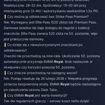
Realistycznie: 28–32 dni. Spóźnialscy: 15–20 dni przy
intensywnej grze (3–4h) i wykorzystaniu weekendów 1,5x PD.
Czy można ją odblokować bez Strike Pass Premium?
Nie. Wymagany jest Elite Pass (520 złota) lub Premium Pass.
Darmowa ścieżka nie daje dostępu do nagród z kolekcji
znaczków. Elite Pass zwraca 520 złota na 50. poziomie, więc
jest praktycznie darmowy.
Co dzieje się z niewykorzystanymi znaczkami po
odblokowaniu?
Znaczki nie przechodzą na inne cele. Ukończenie 50. poziomu
automatycznie przyznaje EMMA
Royal
. Brak nadwyżek w
ekwipunku czy korzyści powyżej 50. poziomu.
Czy znaczki przechodzą na następny sezon?
Nie. Postęp resetuje się 26 lutego 2026 r. Niepełna progresja
oznacza bezpowrotną stratę. EMMA
Royal
będzie niedostępna
po zakończeniu sezonu Dark Take.
Czy EMMA
Royal
jest warta inwestycji?
Tak dla regularnych graczy – zerowy koszt netto dzięki