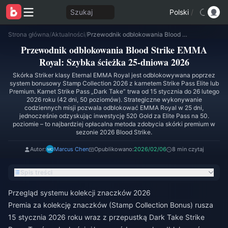
Szukaj
Polski
/
Strona główna
/
Aktualności
/
Przewodnik odblokowania Blood Strike EMMA Royal: Szybka ścieżka 25-dniowa 2026
Przewodnik odblokowania Blood Strike EMMA
Royal: Szybka ścieżka 25-dniowa 2026
Skórka Striker klasy Eternal EMMA Royal jest odblokowywana poprzez
system bonusowy Stamp Collection 2026 z karnetem Strike Pass Elite lub
Premium. Karnet Strike Pass „Dark Take” trwa od 15 stycznia do 26 lutego
2026 roku (42 dni, 50 poziomów). Strategiczne wykonywanie
codziennych misji pozwala odblokować EMMA Royal w 25 dni,
jednocześnie odzyskując inwestycję 520 Gold za Elite Pass na 50.
poziomie – to najbardziej opłacalna metoda zdobycia skórki premium w
sezonie 2026 Blood Strike.
Autor:
Marcus Chen
Opublikowano:
2026/02/06
8 min czytaj
Spis treści
Przegląd systemu kolekcji znaczków 2026
Premia za kolekcję znaczków (Stamp Collection Bonus) rusza
15 stycznia 2026 roku wraz z przepustką Dark Take Strike