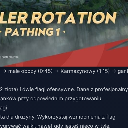
0) → małe obozy (0:45) → Karmazynowy (1:15) → gan
 złota) i dwie flagi ofensywne. Dane z profesjonaln
ganków przy odpowiednim przygotowaniu.
agi
ta dla drużyny. Wykorzystaj wzmocnienia z flag
rywać walki, nawet gdy jesteś nieco w tyle.