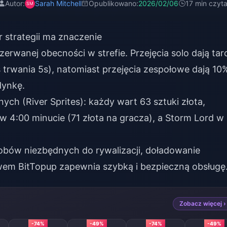
Autor:
Sarah Mitchell
Opublikowano:
2026/02/06
17 min czyta
strategii ma znaczenie
erwanej obecności w strefie. Przejęcia solo dają tar
rwania 5s), natomiast przejęcia zespołowe dają 10
dynkę.
ch (River Sprites): każdy wart 63 sztuki złota,
 w 4:00 minucie (71 złota na gracza), a Storm Lord w
obów niezbędnych do rywalizacji,
doładowanie
em BitTopup zapewnia szybką i bezpieczną obsługę
Zobacz więcej ›
-74%
-49%
-74%
-49%