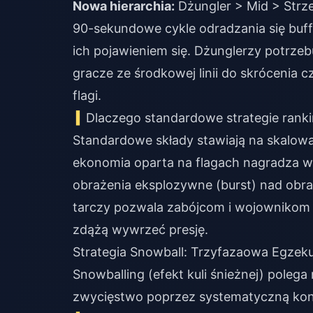
Nowa hierarchia:
Dżungler > Mid > Strze
90-sekundowe cykle odradzania się buf
ich pojawieniem się. Dżunglerzy potrze
gracze ze środkowej linii do skrócenia 
flagi.
Dlaczego standardowe strategie rank
Standardowe składy stawiają na skalowan
ekonomia oparta na flagach nagradza wc
obrażenia eksplozywne (burst) nad obra
tarczy pozwala zabójcom i wojownikom p
zdążą wywrzeć presję.
Strategia Snowball: Trzyfazaowa Egzeku
Snowballing (efekt kuli śnieżnej) poleg
zwycięstwo poprzez systematyczną kont