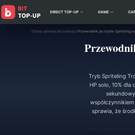
DIRECT TOP-UP
GAME
CA
Strona główna
/
Aktualności
/
Przewodnik
Tryb Spriteling T
HP solo, 10% dla 
sekundowyc
współczynnikiem 
sprawia, że środ