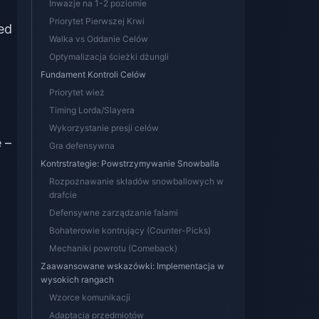
Inwazje na 1-2 poziomie
Priorytet Pierwszej Krwi
ed
Walka vs Oddanie Celów
Optymalizacja ścieżki dżungli
Fundament Kontroli Celów
Priorytet wież
Timing Lorda/Slayera
Wykorzystanie presji celów
 –
Gra defensywna
Kontrstrategie: Powstrzymywanie Snowballa
Rozpoznawanie składów snowballowych w
drafcie
Defensywne zarządzanie falami
Bohaterowie kontrujący (Counter-Picks)
Mechaniki powrotu (Comeback)
Zaawansowane wskazówki: Implementacja w
wysokich rangach
Wzorce komunikacji
Adaptacja przedmiotów