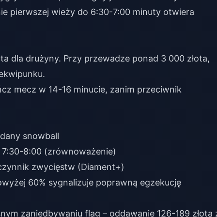
ie pierwszej wieży do 6:30-7:00 minuty otwiera
ota dla drużyny. Przy przewadze ponad 3 000 złota,
 ekwipunku.
ńcz mecz w 14-16 minucie, zanim przeciwnik
udany snowball
, 7:30-8:00 (zrównoważenie)
czynnik zwycięstw (Diament+)
owyżej 60% sygnalizuje poprawną egzekucję
snym zaniedbywaniu flag – oddawanie 126-189 złota 