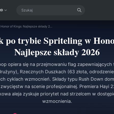
RD
Przewodnik po trybie Spriteling w Honor of Kings: Najlepsze składy 2026
 po trybie Spriteling w Hono
Najlepsze składy 2026
roop opiera się na przejmowaniu flag zapewniających
drużyny), Rzecznych Duszkach (63 złota, odrodzenie
h cyklach wzmocnień. Składy typu Rush Down dom
zwycięstw na scenie profesjonalnej. Premiera Hayi 22
kowa aleja zyskuje priorytet nad strzelcem w dostępi
wzmocnienia.