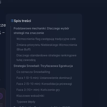
j
Spis treści
cze
Podstawowe mechaniki: Dlaczego wybór
% –
strategii ma znaczenie
Wzmocnienia flag zastępują tradycyjne cele
Zmiana priorytetu Niebieskiego Wzmocnienia
(Blue Buff)
Dlaczego standardowe strategie rankingowe
tutaj zawodzą
Strategia Snowball: Trzyfazaowa Egzekucja
Co oznacza Snowballing
.
Faza 1 (0-5 min): Ustanowienie dominacji
Faza 2 (5-10 min): Konsolidacja przewagi
Faza 3 (10+ min): Kończenie gry
Kluczowe wskaźniki
Typowe błędy
-49%
-50%