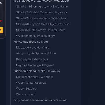
Top 5 Składów Drużynowych (Meta 2026)
ens
8000 Tokens
80 Tokens
Skład #1: Hiper-agresywny Early Game
Skład #2: Oddział Zabójców Hayabusa
Skład #3: Zrównoważone Skalowanie
3
zł 290.89
zł 2.86
Skład #4: Szybkie Cele (Objective-Rush)
zł 574.17
zł 5.67
z
Kup teraz
Skład #5: Defensywny Counter-Meta
Kup teraz
Wybór na podstawie stylu gry
Wpływ Hayabusy na Metę
Dlaczego Haya dominuje
Atuty w trybie Spriteling Mode
Ranking priorytetów linii
Haya vs Tradycyjni Magowie
Budowanie składu wokół Hayabusy
Najlepsi partnerzy w dżungli
Wybór Tanka/Wsparcia
Wybór Strzelca
Wzorce rotacji
Early Game: Kluczowe pierwsze 5 minut