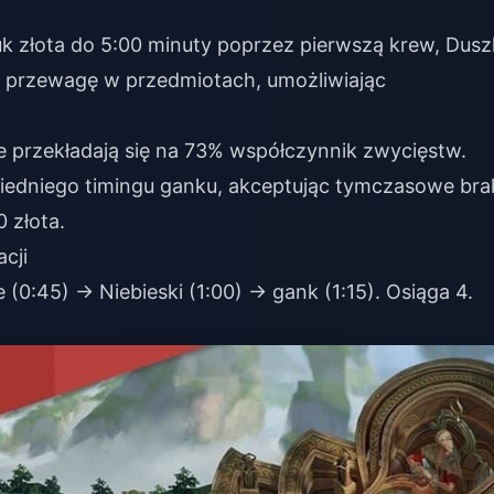
k złota do 5:00 minuty poprzez pierwszą krew, Dusz
ą przewagę w przedmiotach, umożliwiając
e przekładają się na 73% współczynnik zwycięstw.
iedniego timingu ganku, akceptując tymczasowe bra
 złota.
cji
0:45) → Niebieski (1:00) → gank (1:15). Osiąga 4.