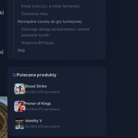
Kiedy kończyć, a kiedy farmować
ki
Śledzenie mety
Niezbędne zasoby do gry turniejowej
Dlaczego dostęp do bohaterów i skórek
poprawia wyniki
Wsparcie BitTopup
FAQ
ki
Polecane produkty
Blood Strike
GLOBAL
576 sprzedano
Honor of Kings
GLOBAL
573 sprzedano
Identity V
GLOBAL
578 sprzedano