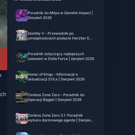
Poradnik do Mitya w Genshin Impact |
Sierpień 2026
Identity V – Przewodnik po
umiejętnościach postacie Herztier Emil
| Sierpień 2026
Poradnik dotyczący najlepszych
ustawień w Delta Force | sierpień 2026
k
Honor of Kings – Informacje o
aktualizacji S15.a | Sierpień 2026
ych
Zenless Zone Zero – Poradnik do
Operacji Bajgiel | Sierpień 2026
Zenless Zone Zero 3.1: Poradnik
wyboru darmowego agenta | Sierpień
2026