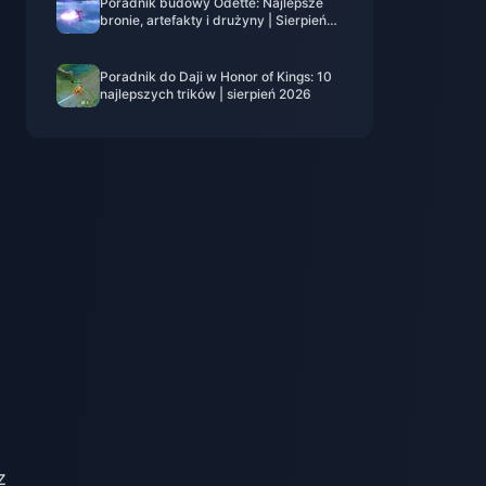
Poradnik budowy Odette: Najlepsze
bronie, artefakty i drużyny | Sierpień
2026
Poradnik do Daji w Honor of Kings: 10
najlepszych trików | sierpień 2026
z