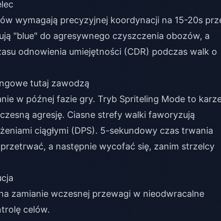
lec
fów wymagają precyzyjnej koordynacji na 15-20s prz
bują "blue" do agresywnego czyszczenia obozów, a
czasu odnowienia umiejętności (CDR) podczas walk o
ingowe tutaj zawodzą
ie w późnej fazie gry. Tryb Spriteling Mode to karze
zesną agresję. Ciasne strefy walki faworyzują
żeniami ciągłymi (DPS). 5-sekundowy czas trwania
rzetrwać, a następnie wycofać się, zanim strzelcy
cja
a na zamianie wczesnej przewagi w nieodwracalne
rolę celów.