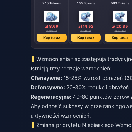
240 Tokens
400 Tokens
560 Tokens
zł 8.69
zł 14.52
zł 20.35
zł 33.64
zł 28.64
zł 78.69
Kup teraz
Kup teraz
Kup teraz
Wzmocnienia flag zastępują tradycyjn
Istnieją trzy rodzaje wzmocnień:
Ofensywne:
15-25% wzrost obrażeń (3
Defensywne:
20-30% redukcji obrażeń
Regeneracyjne:
40-80 punktów zdrowia
Aby odnosić sukcesy w grze rankingowej
aktywności wzmocnień.
Zmiana priorytetu Niebieskiego Wzmoc