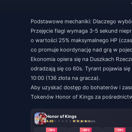
Podstawowe mechaniki: Dlaczego wybór 
Przejęcie flagi wymaga 3-5 sekund nieprz
o wartości 25% maksymalnego HP (czas t
co promuje koordynację nad grą w poje
Ekonomia opiera się na Duszkach Rzeczny
odradzają się co 60s. Tyrant pojawia się
10:00 (136 złota na gracza).
Aby uzyskać dostęp do bohaterów i zas
Tokenów Honor of Kings
za pośrednictw
Honor of Kings
4.49
573 sprzedano
-74%
-49%
-74%