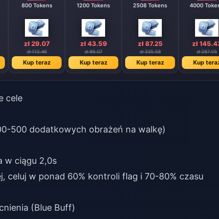
800 Tokens
1200 Tokens
2508 Tokens
4000 Tok
zł 29.07
zł 43.59
zł 87.25
zł 145.4
zł 112.46
zł 86.07
zł 335.58
zł 287.05
Kup teraz
Kup teraz
Kup teraz
Kup tera
e cele
00-500 dodatkowych obrażeń na walkę)
 w ciągu 2,0s
, celuj w ponad 60% kontroli flag i 70-80% czasu
nienia (Blue Buff)