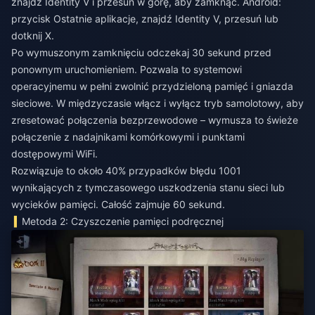
znajdź Identity V i przesuń w górę, aby zamknąć. Android:
przycisk Ostatnie aplikacje, znajdź Identity V, przesuń lub
dotknij X.
Po wymuszonym zamknięciu odczekaj 30 sekund przed
ponownym uruchomieniem. Pozwala to systemowi
operacyjnemu w pełni zwolnić przydzieloną pamięć i gniazda
sieciowe. W międzyczasie włącz i wyłącz tryb samolotowy, aby
zresetować połączenia bezprzewodowe – wymusza to świeże
połączenie z nadajnikami komórkowymi i punktami
dostępowymi WiFi.
Rozwiązuje to około 40% przypadków błędu 1001
wynikających z tymczasowego uszkodzenia stanu sieci lub
wycieków pamięci. Całość zajmuje 60 sekund.
Metoda 2: Czyszczenie pamięci podręcznej