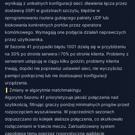
wynikają z unikalnych konfiguracji sieci: dławienia łącza przez
dostawcę (ISP) w godzinach szczytu, błędów w
oprogramowaniu routera gubiącego pakiety UDP lub
blokowania konkretnych portów przez operatora
komórkowego. Wymagają one podjęcia działań naprawczych
przez użytkownika.
W Sezonie 41 przypadki błędu 1001 dzielą się w przybliżeniu
na 30% po stronie serwera i 70% po stronie klienta. Problemy z
serwerem ustępują w ciągu kilku godzin; problemy klienta
trwają, dopóki nie poprawisz ustawień sieci, nie wyczyścisz
pamięci podręcznej lub nie dostosujesz konfiguracji
urządzenia.
Zmiany w algorytmie matchmakingu
Algorytm Sezonu 41 priorytetyzuje jakość połączenia nad
szybkością, filtrując graczy poniżej minimalnych progów przed
rozpoczęciem wyszukiwania. W poprzednich sezonach
dopuszczano do kolejek słabsze połączenia, co skutkowało
rozłączeniami w trakcie meczu. Zaktualizowany system
zapobiega temu poprzez rygorystyczną walidację