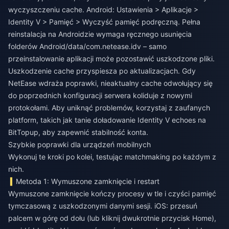
wyczyszczeniu cache. Android: Ustawienia > Aplikacje >
Identity V > Pamięć > Wyczyść pamięć podręczną. Pełna
reinstalacja na Androidzie wymaga ręcznego usunięcia
folderów Android/data/com.netease.idv – samo
przeinstalowanie aplikacji może pozostawić uszkodzone pliki.
Uszkodzenie cache przyspiesza po aktualizacjach. Gdy
NetEase wdraża poprawki, nieaktualny cache odwołujący się
do poprzednich konfiguracji serwera koliduje z nowymi
protokołami. Aby uniknąć problemów, korzystaj z zaufanych
platform, takich jak
tanie doładowanie Identity V echoes
na
BitTopup, aby zapewnić stabilność konta.
Szybkie poprawki dla urządzeń mobilnych
Wykonuj te kroki po kolei, testując matchmaking po każdym z
nich.
Metoda 1: Wymuszone zamknięcie i restart
Wymuszone zamknięcie kończy procesy w tle i czyści pamięć
tymczasową z uszkodzonymi danymi sesji. iOS: przesuń
palcem w górę od dołu (lub kliknij dwukrotnie przycisk Home),