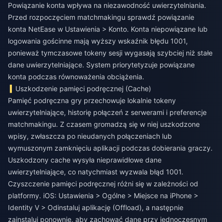
Powiązanie konta wpływa na niezawodność uwierzytelniania.
Przed rozpoczęciem matchmakingu sprawdź powiązanie
konta NetEase w Ustawienia > Konto. Konta niepowiązane lub
logowania gościnne mają wyższy wskaźnik błędu 1001,
ponieważ tymczasowe tokeny sesji wygasają szybciej niż stałe
dane uwierzytelniające. System priorytetyzuje powiązane
konta podczas równoważenia obciążenia.
Uszkodzenie pamięci podręcznej (Cache)
Pamięć podręczna gry przechowuje lokalnie tokeny
uwierzytelniające, historię połączeń z serwerami i preferencje
matchmakingu. Z czasem gromadzą się w niej uszkodzone
wpisy, zwłaszcza po nieudanych połączeniach lub
wymuszonym zamknięciu aplikacji podczas dobierania graczy.
Uszkodzony cache wysyła nieprawidłowe dane
uwierzytelniające, co natychmiast wyzwala błąd 1001.
Czyszczenie pamięci podręcznej różni się w zależności od
platformy. iOS: Ustawienia > Ogólne > Miejsce na iPhone >
Identity V > Odinstaluj aplikację (Offload), a następnie
zainstaluj ponownie, aby zachować dane przy jednoczesnym