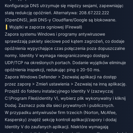
Konfiguracja DNS utrzymuje się między sesjami, zapewniając
stałą redukcję opóźnień. Alternatywa: 208.67.222.222
(OpenDNS), jeśli DNS-y Cloudflare/Google są blokowane.
Wyjątki w zaporze ogniowej (Firewall)
Zapora systemu Windows i programy antywirusowe
sprawdzają pakiety sieciowe pod kątem zagrożeń, co dodaje
opóźnienia wypychające czas połączenia poza dopuszczalne
normy. Identity V wymaga nieograniczonego dostępu
UDP/TCP na określonych portach. Dodanie wyjątków eliminuje
opóźnienia inspekcji, redukując ping o 20-50 ms.
Zapora Windows Defender > Zezwalaj aplikacji na dostęp
przez zaporę > Zmień ustawienia > Zezwalaj na inną aplikację.
Przejdź do folderu instalacyjnego Identity V (zazwyczaj
C:\Program Files\Identity V), wybierz plik wykonywalny i kliknij
Dodaj. Zaznacz pola dla sieci prywatnych i publicznych.
W przypadku antywirusów firm trzecich (Norton, McAfee,
Kaspersky) znajdź sekcję kontroli aplikacji/zapory i dodaj
Identity V do zaufanych aplikacji. Niektóre wymagają