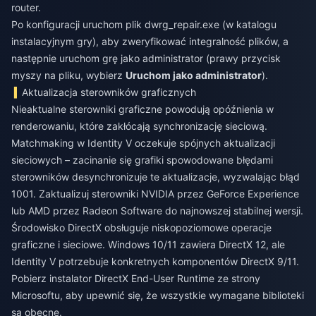
router.
Po konfiguracji uruchom plik dwrg_repair.exe (w katalogu
instalacyjnym gry), aby zweryfikować integralność plików, a
następnie uruchom grę jako administrator (prawy przycisk
myszy na pliku, wybierz
Uruchom jako administrator
).
Aktualizacja sterowników graficznych
Nieaktualne sterowniki graficzne powodują opóźnienia w
renderowaniu, które zakłócają synchronizację sieciową.
Matchmaking w Identity V oczekuje spójnych aktualizacji
sieciowych – zacinanie się grafiki spowodowane błędami
sterowników desynchronizuje te aktualizacje, wyzwalając błąd
1001. Zaktualizuj sterowniki NVIDIA przez GeForce Experience
lub AMD przez Radeon Software do najnowszej stabilnej wersji.
Środowisko DirectX obsługuje niskopoziomowe operacje
graficzne i sieciowe. Windows 10/11 zawiera DirectX 12, ale
Identity V potrzebuje konkretnych komponentów DirectX 9/11.
Pobierz instalator DirectX End-User Runtime ze strony
Microsoftu, aby upewnić się, że wszystkie wymagane biblioteki
są obecne.