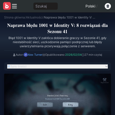
Szukaj
Polski
/
Strona główna
/
Aktualności
/
Naprawa błędu 1001 w Identity V: 8 rozwiązań dla Sezonu 41
Naprawa błędu 1001 w Identity V: 8 rozwiązań dla
Sezonu 41
Błąd 1001 w Identity V zakłóca dobieranie graczy w Sezonie 41, gdy
niestabilność sieci, uszkodzenie pamięci podręcznej lub błędy
uwierzytelniania przerywają połączenie z serwerem.
Autor:
Alex Turner
Opublikowano:
2026/02/04
27 min czytaj
Spis treści