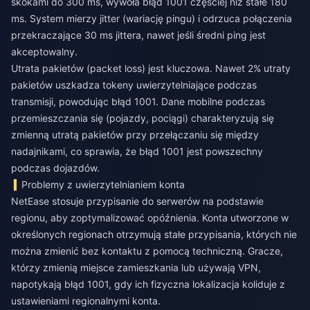
skokami do 300 ms, wywoła błąd 1001 częściej niż stałe 180
ms. System mierzy jitter (wariację pingu) i odrzuca połączenia
przekraczające 30 ms jittera, nawet jeśli średni ping jest
akceptowalny.
Utrata pakietów (packet loss) jest kluczowa. Nawet 2% utraty
pakietów uszkadza tokeny uwierzytelniające podczas
transmisji, powodując błąd 1001. Dane mobilne podczas
przemieszczania się (pojazdy, pociągi) charakteryzują się
zmienną utratą pakietów przy przełączaniu się między
nadajnikami, co sprawia, że błąd 1001 jest powszechny
podczas dojazdów.
Problemy z uwierzytelnianiem konta
NetEase stosuje przypisanie do serwerów na podstawie
regionu, aby zoptymalizować opóźnienia. Konta utworzone w
określonych regionach otrzymują stałe przypisania, których nie
można zmienić bez kontaktu z pomocą techniczną. Gracze,
którzy zmienią miejsce zamieszkania lub używają VPN,
napotykają błąd 1001, gdy ich fizyczna lokalizacja koliduje z
ustawieniami regionalnymi konta.