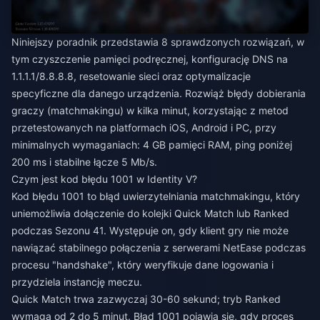
Niniejszy poradnik przedstawia 8 sprawdzonych rozwiązań, w
tym czyszczenie pamięci podręcznej, konfigurację DNS na
1.1.1.1/8.8.8.8, resetowanie sieci oraz optymalizacje
specyficzne dla danego urządzenia. Rozwiąż błędy dobierania
graczy (matchmakingu) w kilka minut, korzystając z metod
przetestowanych na platformach iOS, Android i PC, przy
minimalnych wymaganiach: 4 GB pamięci RAM, ping poniżej
200 ms i stabilne łącze 5 Mb/s.
Czym jest kod błędu 1001 w Identity V?
Kod błędu 1001 to błąd uwierzytelniania matchmakingu, który
uniemożliwia dołączenie do kolejki Quick Match lub Ranked
podczas Sezonu 41. Występuje on, gdy klient gry nie może
nawiązać stabilnego połączenia z serwerami NetEase podczas
procesu "handshake", który weryfikuje dane logowania i
przydziela instancję meczu.
Quick Match trwa zazwyczaj 30-60 sekund; tryb Ranked
wymaga od 2 do 5 minut. Błąd 1001 pojawia się, gdy proces