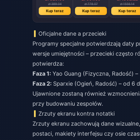
zł 389.04
zł 778.07
zł 1556.14
Kup teraz
Kup teraz
Kup teraz
Oficjalne dane a przecieki
Programy specjalne potwierdzają daty p
wersje umiejętności – przecieki często r
potwierdza:
Faza 1:
Yao Guang (Fizyczna, Radość) – 
Faza 2:
Sparxie (Ogień, Radość) – od 6 
Ujawnione zostaną również wzmocnienia 
przy budowaniu zespołów.
Zrzuty ekranu kontra notatki
Zrzuty ekranu zachowują dane wizualne, 
postaci, makiety interfejsu czy osie cz