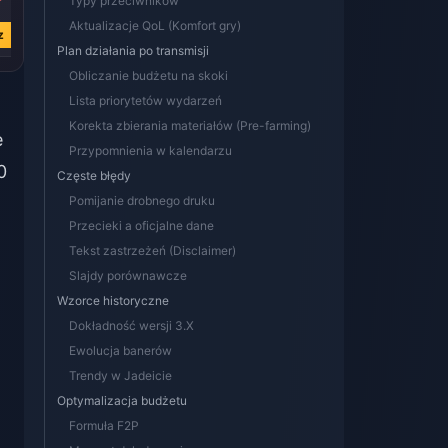
Typy przeciwników
zł 19.45
zł 19.45
zł 3.86
Aktualizacje QoL (Komfort gry)
z
Kup teraz
Kup teraz
Kup teraz
Plan działania po transmisji
Obliczanie budżetu na skoki
Lista priorytetów wydarzeń
Korekta zbierania materiałów (Pre-farming)
e
Przypomnienia w kalendarzu
0
Częste błędy
Pomijanie drobnego druku
Przecieki a oficjalne dane
Tekst zastrzeżeń (Disclaimer)
Slajdy porównawcze
Wzorce historyczne
Dokładność wersji 3.X
Ewolucja banerów
Trendy w Jadeicie
Optymalizacja budżetu
Formuła F2P