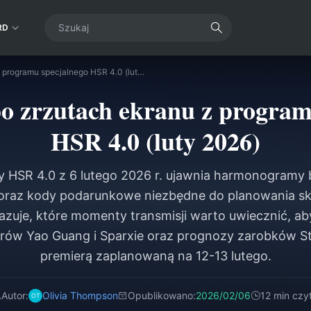
RD
Przewodnik po zrzutach ekranu z programu specjalnego HSR 4.0 (luty 2026)
o zrzutach ekranu z program
HSR 4.0 (luty 2026)
y HSR 4.0 z 6 lutego 2026 r. ujawnia harmonogramy
oraz kody podarunkowe niezbędne do planowania sk
zuje, które momenty transmisji warto uwiecznić, aby
rów Yao Guang i Sparxie oraz prognozy zarobków Ste
premierą zaplanowaną na 12-13 lutego.
Autor:
Olivia Thompson
Opublikowano:
2026/02/06
12 min czyt