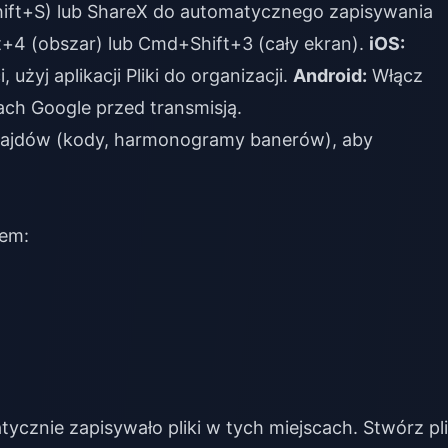
ift+S) lub ShareX do automatycznego zapisywania
4 (obszar) lub Cmd+Shift+3 (cały ekran).
iOS:
użyj aplikacji Pliki do organizacji.
Android:
Włącz
ch Google przed transmisją.
slajdów (kody, harmonogramy banerów), aby
mem:
cznie zapisywało pliki w tych miejscach. Stwórz pl