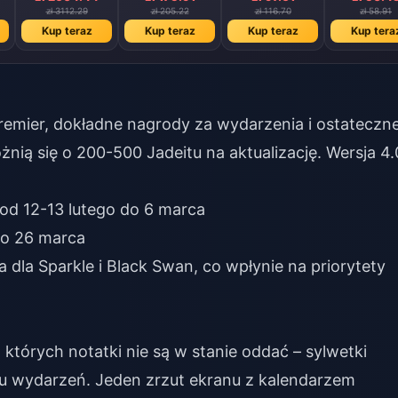
zł 3112.29
zł 205.22
zł 116.70
zł 58.91
Kup teraz
Kup teraz
Kup teraz
Kup tera
remier, dokładne nagrody za wydarzenia i ostateczn
óżnią się o 200-500 Jadeitu na aktualizację. Wersja 4.
od 12-13 lutego do 6 marca
do 26 marca
dla Sparkle i Black Swan, co wpłynie na priorytety
których notatki nie są w stanie oddać – sylwetki
asu wydarzeń. Jeden zrzut ekranu z kalendarzem