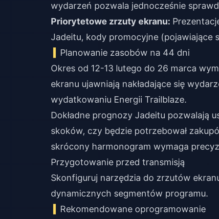
wydarzeń pozwala jednocześnie sprawdz
Priorytetowe zrzuty ekranu:
Prezentacj
Jadeitu, kody promocyjne (pojawiające si
Planowanie zasobów na 44 dni
Okres od 12-13 lutego do 26 marca wyma
ekranu ujawniają nakładające się wydar
wydatkowaniu Energii Trailblaze.
Dokładne prognozy Jadeitu pozwalają us
skoków, czy będzie potrzebował zakupów
skrócony harmonogram wymaga precyzy
Przygotowanie przed transmisją
Skonfiguruj narzędzia do zrzutów ekran
dynamicznych segmentów programu.
Rekomendowane oprogramowanie