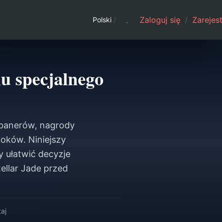
Zaloguj się
/
Zarejest
Polski
/
u specjalnego
 banerów, nagrody
oków. Niniejszy
 ułatwić decyzje
llar Jade przed
aj