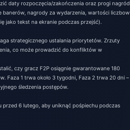
ić daty rozpoczęcia/zakończenia oraz progi nagród
e banerów, nagrody za wydarzenia, wartości liczbow
ę jako tekst na ekranie podczas przejść).
ga strategicznego ustalania priorytetów. Zrzuty
zenia, co może prowadzić do konfliktów w
talić, czy gracz F2P osiągnie gwarantowane 180
. Faza 1 trwa około 3 tygodni, Faza 2 trwa 20 dni –
jnego śledzenia postępów.
u przed 6 lutego, aby uniknąć pośpiechu podczas