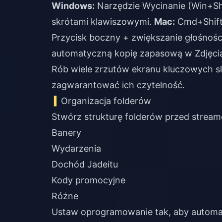
Windows:
Narzędzie Wycinanie (Win+Sh
skrótami klawiszowymi.
Mac:
Cmd+Shift+
Przycisk boczny + zwiększanie głośności, 
automatyczną kopię zapasową w Zdjęcia
Rób wiele zrzutów ekranu kluczowych 
zagwarantować ich czytelność.
Organizacja folderów
Stwórz strukturę folderów przed strea
Banery
Wydarzenia
Dochód Jadeitu
Kody promocyjne
Różne
Ustaw oprogramowanie tak, aby automaty