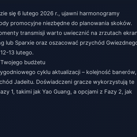
zie się 6 lutego 2026 r., ujawni harmonogramy
kody promocyjne niezbędne do planowania skoków.
omenty transmisji warto uwiecznić na zrzutach ekra
ng lub Sparxie oraz oszacować przychód Gwiezdneg
12-13 lutego.
a Twojego budżetu
ygodniowego cyklu aktualizacji – kolejność banerów,
hód Jadeitu. Doświadczeni gracze wykorzystują te
zy 1, takimi jak Yao Guang, a opcjami z Fazy 2, jak