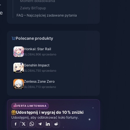
Moment doładowania
.
Zalety BitTopup
e
FAQ – Najczęściej zadawane pytania
Polecane produkty
Honkai: Star Rail
GLOBAL
906 sprzedano
Genshin Impact
GLOBAL
750 sprzedano
Zenless Zone Zero
GLOBAL
713 sprzedano
OFERTA LIMITOWANA
Udostępnij i wygraj do 10% zniżki
Udostępnij, aby odblokować koło fortuny.