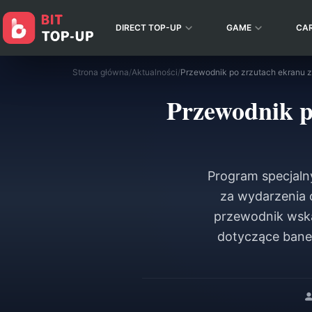
DIRECT TOP-UP
GAME
CA
Strona główna
/
Aktualności
/
Przewodnik p
Program specjaln
za wydarzenia 
przewodnik wska
dotyczące bane