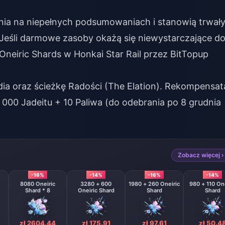
nia na niepełnych podsumowaniach i stanowią trwał
". Jeśli darmowe zasoby okażą się niewystarczające d
neiric Shards w Honkai Star Rail
przez BitTopup
ia oraz ścieżkę Radości (The Elation). Rekompensat
000 Jadeitu + 10 Paliwa (do odebrania po 8 grudnia
Zobacz więcej ›
-16%
-14%
-16%
-14%
8080 Oneiric
3280 + 600
1980 + 260 Oneiric
980 + 110 One
Shard * 8
Oneiric Shard
Shard
Shard
zł 2604.44
zł 175.91
zł 97.61
zł 50.4