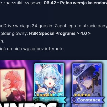
ać znaczniki czasowe:
06:42 – Pełna wersja kalendar
OneDrive w ciągu 24 godzin. Zapobiega to utracie dan
folder główny:
HSR Special Programs > 4.0 >
h.
ieć do nich wgląd bez internetu.
w