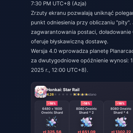
7:30 PM UTC+8 (Azja)
Zrzuty ekranu pozwalają uniknąć polega
punkt odniesienia przy obliczaniu "pity
zagwarantowania postaci,
doładowanie O
oferuje błyskawiczną dostawę.
Wersja 4.0 wprowadza planetę Planarcad
za dwutygodniowe opóźnienie wynosi: 1 
2025 r., 12:00 UTC+8).
Honkai: Star Rail
4.26
906 sprzedano
-16%
-16%
-16%
6480 + 1600
8080 Oneiric
8080 Oneiric
Oneiric Shard
Shard * 2
Shard * 4
zł 325.56
zł 651.09
zł 1302.22