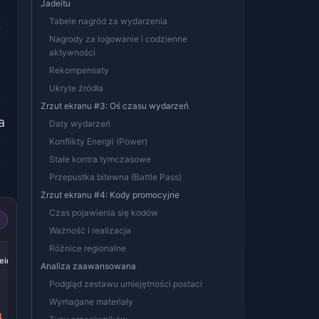
Jadeitu
Tabele nagród za wydarzenia
y
Nagrody za logowanie i codzienne
o
aktywności
Rekompensaty
Ukryte źródła
Zrzut ekranu #3: Oś czasu wydarzeń
a
Daty wydarzeń
Konflikty Energii (Power)
Stałe kontra tymczasowe
Przepustka bitewna (Battle Pass)
Zrzut ekranu #4: Kody promocyjne
Czas pojawienia się kodów
Ważność i realizacja
Różnice regionalne
-17%
-17%
-17%
iric
Express Supply
300 + 30 Oneiric
60 Oneiric Shard
Analiza zaawansowana
Pass
Shard
Podgląd zestawu umiejętności postaci
Wymagane materiały
8
zł 16.19
zł 16.23
zł 3.20