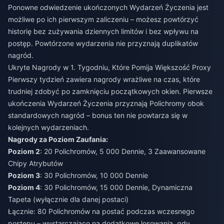
Ponowne odwiedzenie ukończonych Wydarzeń Życzenia jest
możliwe po ich pierwszym zaliczeniu – możesz powtórzyć
historię bez zużywania dziennych limitów i bez wpływu na
postęp. Powtórzone wydarzenia nie przyznają duplikatów
nagród.
Ukryte Nagrody w 1. Tygodniu, Które Pomija Większość Proxy
Pierwszy tydzień zawiera nagrody wrażliwe na czas, które
trudniej zdobyć po zamknięciu początkowych okien. Pierwsze
ukończenia Wydarzeń Życzenia przyznają Polichromy obok
standardowych nagród – bonus ten nie powtarza się w
kolejnych wydarzeniach.
Nagrody za Poziom Zaufania:
Poziom 2
: 20 Polichromów, 5 000 Dennie, 3 Zaawansowane
Chipy Atrybutów
Poziom 3
: 30 Polichromów, 10 000 Dennie
Poziom 4
: 30 Polichromów, 15 000 Dennie, Dynamiczna
Tapeta (wyłącznie dla danej postaci)
Łącznie: 80 Polichromów na postać podczas wczesnego
postępu – wystarczająco na dodatkowe losowania, gdy