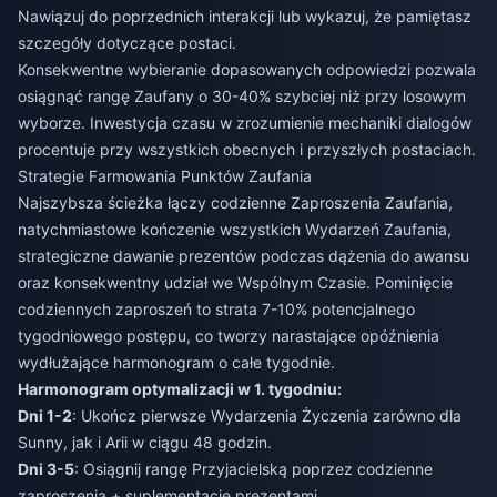
Nawiązuj do poprzednich interakcji lub wykazuj, że pamiętasz
szczegóły dotyczące postaci.
Konsekwentne wybieranie dopasowanych odpowiedzi pozwala
osiągnąć rangę Zaufany o 30-40% szybciej niż przy losowym
wyborze. Inwestycja czasu w zrozumienie mechaniki dialogów
procentuje przy wszystkich obecnych i przyszłych postaciach.
Strategie Farmowania Punktów Zaufania
Najszybsza ścieżka łączy codzienne Zaproszenia Zaufania,
natychmiastowe kończenie wszystkich Wydarzeń Zaufania,
strategiczne dawanie prezentów podczas dążenia do awansu
oraz konsekwentny udział we Wspólnym Czasie. Pominięcie
codziennych zaproszeń to strata 7-10% potencjalnego
tygodniowego postępu, co tworzy narastające opóźnienia
wydłużające harmonogram o całe tygodnie.
Harmonogram optymalizacji w 1. tygodniu:
Dni 1-2
: Ukończ pierwsze Wydarzenia Życzenia zarówno dla
Sunny, jak i Arii w ciągu 48 godzin.
Dni 3-5
: Osiągnij rangę Przyjacielską poprzez codzienne
zaproszenia + suplementację prezentami.