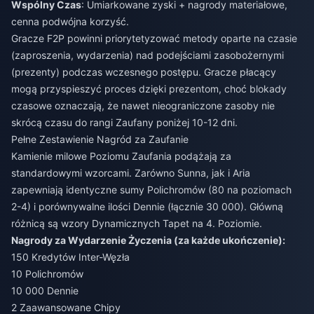
Wspólny Czas
: Umiarkowane zyski + nagrody materiałowe,
cenna podwójna korzyść.
Gracze F2P powinni priorytetyzować metody oparte na czasie
(zaproszenia, wydarzenia) nad podejściami zasobożernymi
(prezenty) podczas wczesnego postępu. Gracze płacący
mogą przyspieszyć proces dzięki prezentom, choć blokady
czasowe oznaczają, że nawet nieograniczone zasoby nie
skrócą czasu do rangi Zaufany poniżej 10-12 dni.
Pełne Zestawienie Nagród za Zaufanie
Kamienie milowe Poziomu Zaufania podążają za
standardowymi wzorcami. Zarówno Sunna, jak i Aria
zapewniają identyczne sumy Polichromów (80 na poziomach
2-4) i porównywalne ilości Dennie (łącznie 30 000). Główną
różnicą są wzory Dynamicznych Tapet na 4. Poziomie.
Nagrody za Wydarzenie Życzenia (za każde ukończenie):
150 Kredytów Inter-Węzła
10 Polichromów
10 000 Dennie
2 Zaawansowane Chipy