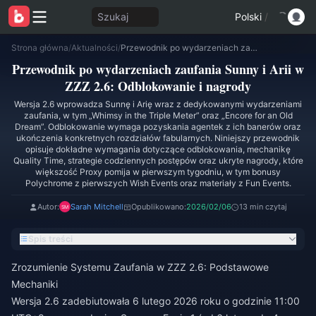
Szukaj
Polski
/
Strona główna
/
Aktualności
/
Przewodnik po wydarzeniach zaufania Sunny i Arii w ZZZ 2.6: Odblokowanie i nagrody
Przewodnik po wydarzeniach zaufania Sunny i Arii w
ZZZ 2.6: Odblokowanie i nagrody
Wersja 2.6 wprowadza Sunnę i Arię wraz z dedykowanymi wydarzeniami
zaufania, w tym „Whimsy in the Triple Meter” oraz „Encore for an Old
Dream”. Odblokowanie wymaga pozyskania agentek z ich banerów oraz
ukończenia konkretnych rozdziałów fabularnych. Niniejszy przewodnik
opisuje dokładne wymagania dotyczące odblokowania, mechanikę
Quality Time, strategie codziennych postępów oraz ukryte nagrody, które
większość Proxy pomija w pierwszym tygodniu, w tym bonusy
Polychrome z pierwszych Wish Events oraz materiały z Fun Events.
Autor:
Sarah Mitchell
Opublikowano:
2026/02/06
13 min czytaj
Spis treści
Zrozumienie Systemu Zaufania w ZZZ 2.6: Podstawowe
Mechaniki
Wersja 2.6 zadebiutowała 6 lutego 2026 roku o godzinie 11:00