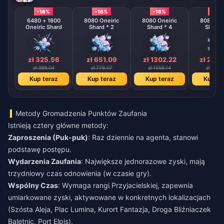
-16%
-16%
-16%
-16%
6480 + 1600
8080 Oneiric
8080 Oneiric
8080 One
Oneiric Shard
Shard * 2
Shard * 4
Shard 
zł 325.56
zł 651.09
zł 1302.22
zł 260
zł 389.04
zł 778.07
zł 1556.14
zł 3112
Kup teraz
Kup teraz
Kup teraz
Kup te
Metody Gromadzenia Punktów Zaufania
Istnieją cztery główne metody:
Zaproszenia (Puk-puk)
: Raz dziennie na agenta, stanowi
podstawę postępu.
Wydarzenia Zaufania
: Największe jednorazowe zyski, mają
trzydniowy czas odnowienia (w czasie gry).
Wspólny Czas
: Wymaga rangi Przyjacielskiej, zapewnia
umiarkowane zyski, aktywowane w konkretnych lokalizacjach
(Szósta Aleja, Plac Lumina, Kurort Fantazja, Droga Bliźniaczek
Baletnic, Port Elpis).