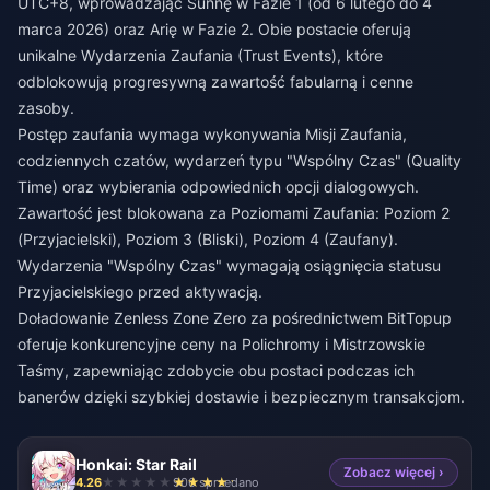
UTC+8, wprowadzając Sunnę w Fazie 1 (od 6 lutego do 4
marca 2026) oraz Arię w Fazie 2. Obie postacie oferują
unikalne Wydarzenia Zaufania (Trust Events), które
odblokowują progresywną zawartość fabularną i cenne
zasoby.
Postęp zaufania wymaga wykonywania Misji Zaufania,
codziennych czatów, wydarzeń typu "Wspólny Czas" (Quality
Time) oraz wybierania odpowiednich opcji dialogowych.
Zawartość jest blokowana za Poziomami Zaufania: Poziom 2
(Przyjacielski), Poziom 3 (Bliski), Poziom 4 (Zaufany).
Wydarzenia "Wspólny Czas" wymagają osiągnięcia statusu
Przyjacielskiego przed aktywacją.
Doładowanie Zenless Zone Zero
za pośrednictwem BitTopup
oferuje konkurencyjne ceny na Polichromy i Mistrzowskie
Taśmy, zapewniając zdobycie obu postaci podczas ich
banerów dzięki szybkiej dostawie i bezpiecznym transakcjom.
Honkai: Star Rail
Zobacz więcej ›
4.26
906 sprzedano