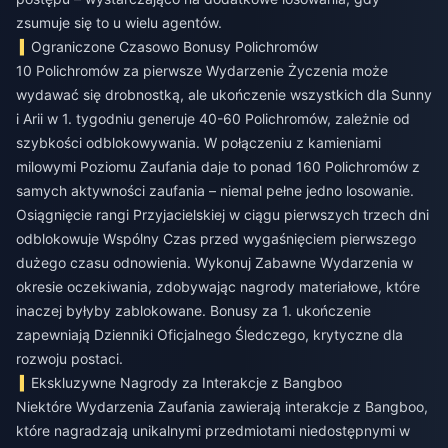
zsumuje się to u wielu agentów.
Ograniczone Czasowo Bonusy Polichromów
10 Polichromów za pierwsze Wydarzenie Życzenia może
wydawać się drobnostką, ale ukończenie wszystkich dla Sunny
i Arii w 1. tygodniu generuje 40-60 Polichromów, zależnie od
szybkości odblokowywania. W połączeniu z kamieniami
milowymi Poziomu Zaufania daje to ponad 160 Polichromów z
samych aktywności zaufania – niemal pełne jedno losowanie.
Osiągnięcie rangi Przyjacielskiej w ciągu pierwszych trzech dni
odblokowuje Wspólny Czas przed wygaśnięciem pierwszego
dużego czasu odnowienia. Wykonuj Zabawne Wydarzenia w
okresie oczekiwania, zdobywając nagrody materiałowe, które
inaczej byłyby zablokowane. Bonusy za 1. ukończenie
zapewniają Dzienniki Oficjalnego Śledczego, krytyczne dla
rozwoju postaci.
Ekskluzywne Nagrody za Interakcje z Bangboo
Niektóre Wydarzenia Zaufania zawierają interakcje z Bangboo,
które nagradzają unikalnymi przedmiotami niedostępnymi w