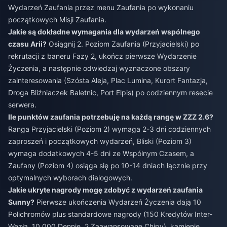
Wydarzeń Zaufania przez menu Zaufania po wykonaniu
początkowych Misji Zaufania.
Jakie są dokładne wymagania dla wydarzeń wspólnego
czasu Arii?
Osiągnij 2. Poziom Zaufania (Przyjacielski) po
rekrutacji z baneru Fazy 2, ukończ pierwsze Wydarzenie
Życzenia, a następnie odwiedzaj wyznaczone obszary
zainteresowania (Szósta Aleja, Plac Lumina, Kurort Fantazja,
Droga Bliźniaczek Baletnic, Port Elpis) po codziennym resecie
serwera.
Ile punktów zaufania potrzebuję na każdą rangę w ZZZ 2.6?
Ranga Przyjacielski (Poziom 2) wymaga 2-3 dni codziennych
zaproszeń i początkowych wydarzeń, Bliski (Poziom 3)
wymaga dodatkowych 4-5 dni ze Wspólnym Czasem, a
Zaufany (Poziom 4) osiąga się po 10-14 dniach łącznie przy
optymalnych wyborach dialogowych.
Jakie ukryte nagrody mogę zdobyć z wydarzeń zaufania
Sunny?
Pierwsze ukończenia Wydarzeń Życzenia dają 10
Polichromów plus standardowe nagrody (150 Kredytów Inter-
Węzła, 10 000 Dennie, 2 Zaawansowane Chipy), kamienie