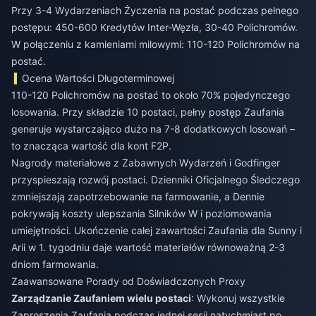
Przy 3-4 Wydarzeniach Życzenia na postać podczas pełnego
postępu: 450-600 Kredytów Inter-Węzła, 30-40 Polichromów.
W połączeniu z kamieniami milowymi: 110-120 Polichromów na
postać.
Ocena Wartości Długoterminowej
110-120 Polichromów na postać to około 70% pojedynczego
losowania. Przy składzie 10 postaci, pełny postęp Zaufania
generuje wystarczająco dużo na 7-8 dodatkowych losowań –
to znacząca wartość dla kont F2P.
Nagrody materiałowe z Zabawnych Wydarzeń i Godfinger
przyspieszają rozwój postaci. Dzienniki Oficjalnego Śledczego
zmniejszają zapotrzebowanie na farmowanie, a Dennie
pokrywają koszty ulepszania Silników W i poziomowania
umiejętności. Ukończenie całej zawartości Zaufania dla Sunny i
Arii w 1. tygodniu daje wartość materiałów równoważną 2-3
dniom farmowania.
Zaawansowane Porady od Doświadczonych Proxy
Zarządzanie Zaufaniem wielu postaci
: Wykonuj wszystkie
Zaproszenia Zaufania podczas jednej sesji natychmiast po