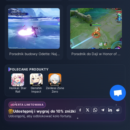
026
Sierpień 2026
Poradnik budowy Odette: Najle
Poradnik do Daji w Honor of Ki
psze bronie, artefakty i drużyn
ngs: 10 najlepszych trików | si
y | Sierpień 2026
erpień 2026
POLECANE PRODUKTY
Honkai: Star
Genshin
Zenless Zone
Rail
Impact
Zero
OFERTA LIMITOWANA
Udostępnij i wygraj do 10% zniżki
Udostępnij, aby odblokować koło fortuny.