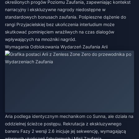
określonych progów Poziomu Zaufania, zapewniając kontekst
narracyjny i ekskluzywne nagrody niedostępne w
standardowych bonusach zaufania. Pośpieszne dążenie do
rangi Przyjacielskiej bez ukończenia interludium może
skutkować pominięciem wrażliwych na czas dialogów
wpływających na mnożniki nagród.
Wymagania Odblokowania Wydarzeń Zaufania Arii
Aria podlega identycznym mechanikom co Sunna, ale działa na
oddzielnej ścieżce postępu. Rekrutacja z ekskluzywnego
baneru Fazy 2 wersji 2.6 inicjuje jej sekwencję, wymagającą
własnych ukończeń fabularnych i Misji Zaufania.