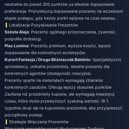
neutralne do ponad 200 punktów za idealnie dopasowane
preferencje. Priorytetyzuj dopasowane prezenty na wczesnym
etapie postępu, gdy każdy punkt wpływa na czas awansu.
Lokalizacje Pozyskiwania Prezentów
Szósta Aleja
: Prezenty ogólnego przeznaczenia, żywność,
pospolite drobiazgi.
Plac Lumina
: Prezenty premium, wyższe koszty, lepsze
dopasowanie dla konkretnych archetypów.
Kurort Fantazja / Droga Bliźniaczek Baletnic
: Specjalistyczni
sprzedawcy, unikalne przedmioty, idealne prezenty dla
konkretnych agentów (dostępność rotacyjna).
Prezenty oparte na materiałach wymagają zbierania
konkretnych zasobów. Oferują lepszy stosunek punktów
Zaufania niż przedmioty kupione, ale wymagają inwestycji
czasu, która może przewyższyć zyskaną wartość. W 1.
tygodniu skup się na kupowaniu prezentów, aby przyspieszyć
początkowy postęp.
Strategia Wręczania Prezentów
Wręczanie prezentów przed Wydarzeniami Zaufania