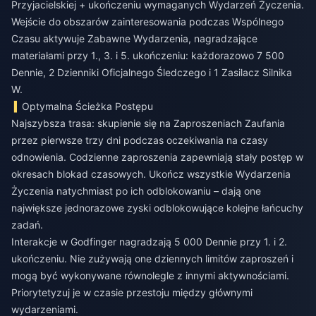
Przyjacielskiej + ukończeniu wymaganych Wydarzeń Życzenia.
Wejście do obszarów zainteresowania podczas Wspólnego
Czasu aktywuje Zabawne Wydarzenia, nagradzające
materiałami przy 1., 3. i 5. ukończeniu: każdorazowo 7 500
Dennie, 2 Dzienniki Oficjalnego Śledczego i 1 Zasilacz Silnika
W.
Optymalna Ścieżka Postępu
Najszybsza trasa: skupienie się na Zaproszeniach Zaufania
przez pierwsze trzy dni podczas oczekiwania na czasy
odnowienia. Codzienne zaproszenia zapewniają stały postęp w
okresach blokad czasowych. Ukończ wszystkie Wydarzenia
Życzenia natychmiast po ich odblokowaniu – dają one
największe jednorazowe zyski odblokowujące kolejne łańcuchy
zadań.
Interakcje w Godfinger nagradzają 5 000 Dennie przy 1. i 2.
ukończeniu. Nie zużywają one dziennych limitów zaproszeń i
mogą być wykonywane równolegle z innymi aktywnościami.
Priorytetyzuj je w czasie przestoju między głównymi
wydarzeniami.