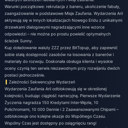
Warunki początkowe: rekrutacja z baneru, ukończenie fabuły,
zaangażowanie w podstawowe Misje Zaufania. Wydarzenia Arii
aktywują się w innych lokalizacjach Nowego Eridu z unikalnymi
drzewkami dialogowymi nagradzającymi inne wzorce
odpowiedzi – nie można po prostu powielić optymalnych
ścieżek Sunny.
Kup doładowanie waluty ZZZ
przez BitTopup, aby zapewnić
sobie stałą dostępność zasobów na losowania z banerów i
materiały do rozwoju. Doskonała obsługa klienta i wysokie
oceny czynią ten serwis niezawodnym przy rozwijaniu dwóch
postaci jednocześnie.
Zależności Sekwencyjne Wydarzeń
Wydarzenia Zaufania Arii odblokowują się w określonej
kolejności, budując ciągłość narracyjną. Pierwsze Wydarzenie
Życzenia nagradza 150 Kredytami Inter-Węzła, 10
Polichromami, 10 000 Dennie i 2 Zaawansowanymi Chipami –
odblokowuje ono kolejne okazje do Wspólnego Czasu.
Wspólny Czas jest dostępny po osiągnięciu rangi