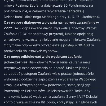
milowe Poziomu Zaufania dają łącznie 80 Polichromów na
poziomach 2-4, a Zabawne Wydarzenia nagradzają
Dziennikami Oficjalnego Śledczego przy 1., 3. i 5. ukończeniu.
Czy wybory dialogowe wpływają na nagrody za zaufanie w
ZZZ?
Tak – dopasowane dialogi wyzwalają Znaczny Wzrost
Zaufania (2-3x standardowy przyrost), lubiane opcje dają
umiarkowane wzrosty, a nielubiane mogą zmniejszyć Zaufanie.
Optymalne odpowiedzi przyspieszają postęp o 30-40% w
porównaniu do losowych wyborów.
Czy mogę odblokować wiele wydarzeń zaufania
jednocześnie?
Nie – główne Wydarzenia Zaufania mają
trzydniowy czas odnowienia na postać. Możesz jednak
zarządzać postępem Zaufania wielu postaci jednocześnie,
wykonując codzienne zaproszenia i wydarzenia Wspólnego
Czasu dla różnych agentów podczas tej samej sesji gry.
Potrzebujesz Polichromów lub Mistrzowskich Taśm, aby
zmaksymalizować wydarzenia zaufania Sunny i Arii? Doładuj
konto błyskawicznie na BitTopup, korzystając z najlepszych