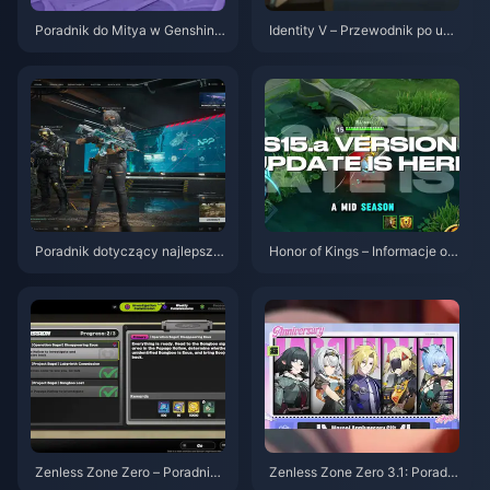
Poradnik do Mitya w Genshin I
Identity V – Przewodnik po umi
mpact | Sierpień 2026
ejętnościach postacie Herztier
Emil | Sierpień 2026
Poradnik dotyczący najlepszy
Honor of Kings – Informacje o a
ch ustawień w Delta Force | si
ktualizacji S15.a | Sierpień 202
erpień 2026
6
Zenless Zone Zero – Poradnik
Zenless Zone Zero 3.1: Poradni
do Operacji Bajgiel | Sierpień 2
k wyboru darmowego agenta |