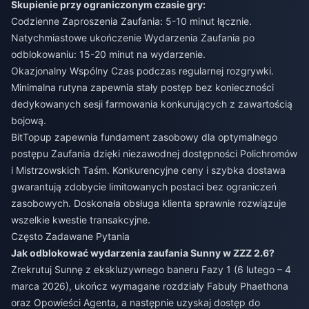
Skupienie przy ograniczonym czasie gry:
Codzienne Zaproszenia Zaufania: 5-10 minut łącznie.
Natychmiastowe ukończenie Wydarzenia Zaufania po
odblokowaniu: 15-20 minut na wydarzenie.
Okazjonalny Wspólny Czas podczas regularnej rozgrywki.
Minimalna rutyna zapewnia stały postęp bez konieczności
dedykowanych sesji farmowania konkurujących z zawartością
bojową.
BitTopup zapewnia fundament zasobowy dla optymalnego
postępu Zaufania dzięki niezawodnej dostępności Polichromów
i Mistrzowskich Taśm. Konkurencyjne ceny i szybka dostawa
gwarantują zdobycie limitowanych postaci bez ograniczeń
zasobowych. Doskonała obsługa klienta sprawnie rozwiązuje
wszelkie kwestie transakcyjne.
Często Zadawane Pytania
Jak odblokować wydarzenia zaufania Sunny w ZZZ 2.6?
Zrekrutuj Sunnę z ekskluzywnego baneru Fazy 1 (6 lutego – 4
marca 2026), ukończ wymagane rozdziały Fabuły Phaethona
oraz Opowieści Agenta, a następnie uzyskaj dostęp do