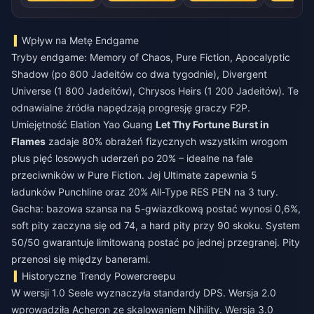
Wpływ na Metę Endgame
Tryby endgame: Memory of Chaos, Pure Fiction, Apocalyptic
Shadow (po 800 Jadeitów co dwa tygodnie), Divergent
Universe (1 800 Jadeitów), Chrysos Heirs (1 200 Jadeitów). Te
odnawialne źródła napędzają progresję graczy F2P.
Umiejętność Elation Yao Guang
Let Thy Fortune Burst in
Flames
zadaje 80% obrażeń fizycznych wszystkim wrogom
plus pięć losowych uderzeń po 20% – idealne na fale
przeciwników w Pure Fiction. Jej Ultimate zapewnia 5
ładunków Punchline oraz 20% All-Type RES PEN na 3 tury.
Gacha: bazowa szansa na 5-gwiazdkową postać wynosi 0,6%,
soft pity zaczyna się od 74, a hard pity przy 90 skoku. System
50/50 gwarantuje limitowaną postać po jednej przegranej. Pity
przenosi się między banerami.
Historyczne Trendy Powercreepu
W wersji 1.0 Seele wyznaczyła standardy DPS. Wersja 2.0
wprowadziła Acheron ze skalowaniem Nihility. Wersja 3.0