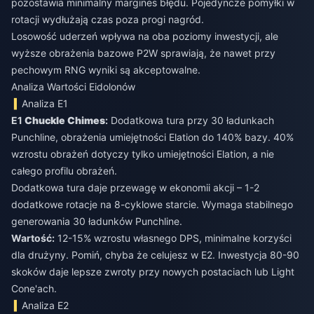
pozostawia minimalny margines błędu. Pojedyncze pomyłki w
rotacji wydłużają czas poza progi nagród.
Losowość uderzeń wpływa na oba poziomy inwestycji, ale
wyższe obrażenia bazowe P2W sprawiają, że nawet przy
pechowym RNG wyniki są akceptowalne.
Analiza Wartości Eidolonów
Analiza E1
E1
Chuckle Chimes
:
Dodatkowa tura przy 30 ładunkach
Punchline, obrażenia umiejętności Elation do 140% bazy. 40%
wzrostu obrażeń dotyczy tylko umiejętności Elation, a nie
całego profilu obrażeń.
Dodatkowa tura daje przewagę w ekonomii akcji – 1-2
dodatkowe rotacje na 8-cyklowe starcie. Wymaga stabilnego
generowania 30 ładunków Punchline.
Wartość:
12-15% wzrostu własnego DPS, minimalne korzyści
dla drużyny. Pomiń, chyba że celujesz w E2. Inwestycja 80-90
skoków daje lepsze zwroty przy nowych postaciach lub Light
Cone'ach.
Analiza E2