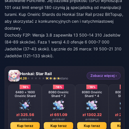
skalowanie Punchline. Jej bazowa prędkość (SPD) wynosząca
101 oraz limit energii 180 czynią ją specjalistką od manipulacji
turami.
Kup Oneiric Shards do Honkai Star Rail
przez BitTopup,
aby skorzystać z konkurencyjnych cen i natychmiastowej
dostawy.
Dochody F2P: Wersja 3.8 zapewniła 13 500–14 310 Jadeitów
(84–89 skoków). Faza 1 wersji 4.0 oferuje 6 000–7 000
Jadeitów (37–43 skoki). Łącznie do 26 marca: 19 500–21 310
Jadeitów (121–133 skoki).
Honkai: Star Rail
Zobacz więcej ›
4.26
906 sprzedano
-16%
-16%
-16%
-16%
6480 + 1600
8080 Oneiric
8080 Oneiric
8080 One
Oneiric Shard
Shard * 2
Shard * 4
Shard 
zł 325.56
zł 651.09
zł 1302.22
zł 260
zł 389.04
zł 778.07
zł 1556.14
zł 3112
Kup teraz
Kup teraz
Kup teraz
Kup te