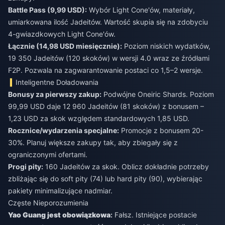
Battle Pass (9,99 USD):
Wybór Light Cone'ów, materiały,
umiarkowana ilość Jadeitów. Wartość skupia się na zdobyciu
4-gwiazdkowych Light Cone'ów.
Łącznie (14,98 USD miesięcznie):
Poziom niskich wydatków,
19 350 Jadeitów (120 skoków) w wersji 4.0 wraz ze źródłami
F2P. Pozwala na zagwarantowanie postaci co 1,5–2 wersje.
Inteligentne Doładowania
Bonusy za pierwszy zakup:
Podwójne Oneiric Shards. Poziom
99,99 USD daje 12 960 Jadeitów (81 skoków) z bonusem –
1,23 USD za skok względem standardowych 1,85 USD.
Rocznice/wydarzenia specjalne:
Promocje z bonusem 20-
30%. Planuj większe zakupy tak, aby zbiegały się z
ograniczonymi ofertami.
Progi pity:
160 Jadeitów za skok. Oblicz dokładnie potrzeby
zbliżając się do soft pity (74) lub hard pity (90), wybierając
pakiety minimalizujące nadmiar.
Częste Nieporozumienia
Yao Guang jest obowiązkowa
:
Fałsz. Istniejące postacie