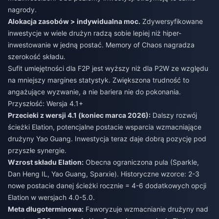
nagrody.
Alokacja zasobów > indywidualna moc.
Zdywersyfikowane
inwestycje w wiele drużyn radzą sobie lepiej niż hiper-
inwestowanie w jedną postać. Memory of Chaos nagradza
szerokość składu.
Sufit umiejętności dla F2P jest wyższy niż dla P2W ze względu
na mniejszy margines statystyk. Zwiększona trudność to
angażujące wyzwanie, a nie bariera nie do pokonania.
Przyszłość: Wersja 4.1+
Przecieki z wersji 4.1 (koniec marca 2026):
Dalszy rozwój
ścieżki Elation, potencjalne postacie wsparcia wzmacniające
drużyny Yao Guang. Inwestycja teraz daje dobrą pozycję pod
przyszłe synergie.
Wzrost składu Elation:
Obecna ograniczona pula (Sparkle,
Dan Heng IL, Yao Guang, Sparxie). Historyczne wzorce: 2-3
nowe postacie danej ścieżki rocznie = 4-6 dodatkowych opcji
Elation w wersjach 4.0-5.0.
Meta długoterminowa:
Faworyzuje wzmacnianie drużyny nad