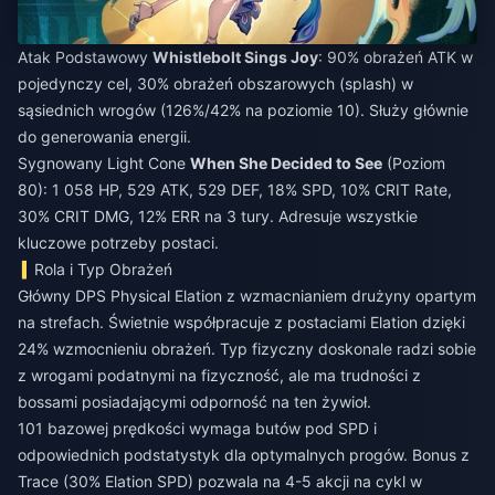
Atak Podstawowy
Whistlebolt Sings Joy
: 90% obrażeń ATK w
pojedynczy cel, 30% obrażeń obszarowych (splash) w
sąsiednich wrogów (126%/42% na poziomie 10). Służy głównie
do generowania energii.
Sygnowany Light Cone
When She Decided to See
(Poziom
80): 1 058 HP, 529 ATK, 529 DEF, 18% SPD, 10% CRIT Rate,
30% CRIT DMG, 12% ERR na 3 tury. Adresuje wszystkie
kluczowe potrzeby postaci.
Rola i Typ Obrażeń
Główny DPS Physical Elation z wzmacnianiem drużyny opartym
na strefach. Świetnie współpracuje z postaciami Elation dzięki
24% wzmocnieniu obrażeń. Typ fizyczny doskonale radzi sobie
z wrogami podatnymi na fizyczność, ale ma trudności z
bossami posiadającymi odporność na ten żywioł.
101 bazowej prędkości wymaga butów pod SPD i
odpowiednich podstatystyk dla optymalnych progów. Bonus z
Trace (30% Elation SPD) pozwala na 4-5 akcji na cykl w