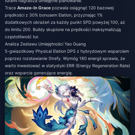
turami nagradza umiejętne planowanie.
Trace
Amaze-In Grace
pozwala osiągnąć 120 bazowej
prędkości z 30% bonusem Elation, przyznając 1%
dodatkowych obrażeń za każdy punkt SPD powyżej 100, aż
do limitu 200. Buildy skupione na prędkości maksymalizują
częstotliwość tur.
Analiza Zestawu Umiejętności Yao Guang
5-gwiazdkowy Physical Elation DPS z hybrydowym wsparciem
poprzez rozstawianie Strefy. Wymóg 180 energii sprawia, że
warto inwestować w statystyki ERR (Energy Regeneration Rate)
oraz wsparcie generujące energię.