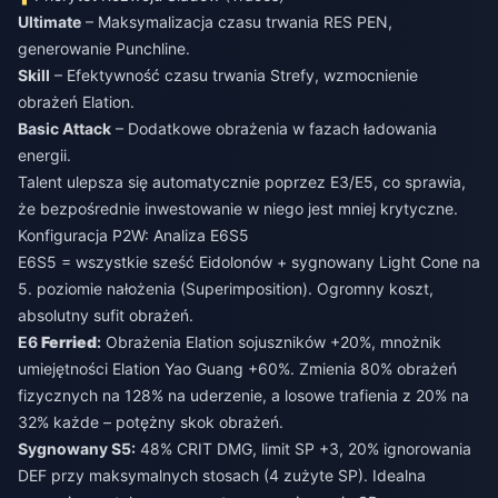
Ultimate
– Maksymalizacja czasu trwania RES PEN,
generowanie Punchline.
Skill
– Efektywność czasu trwania Strefy, wzmocnienie
obrażeń Elation.
Basic Attack
– Dodatkowe obrażenia w fazach ładowania
energii.
Talent ulepsza się automatycznie poprzez E3/E5, co sprawia,
że bezpośrednie inwestowanie w niego jest mniej krytyczne.
Konfiguracja P2W: Analiza E6S5
E6S5 = wszystkie sześć Eidolonów + sygnowany Light Cone na
5. poziomie nałożenia (Superimposition). Ogromny koszt,
absolutny sufit obrażeń.
E6
Ferried
:
Obrażenia Elation sojuszników +20%, mnożnik
umiejętności Elation Yao Guang +60%. Zmienia 80% obrażeń
fizycznych na 128% na uderzenie, a losowe trafienia z 20% na
32% każde – potężny skok obrażeń.
Sygnowany S5:
48% CRIT DMG, limit SP +3, 20% ignorowania
DEF przy maksymalnych stosach (4 zużyte SP). Idealna