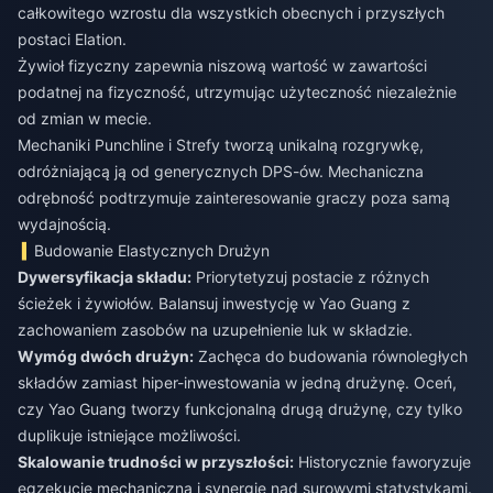
całkowitego wzrostu dla wszystkich obecnych i przyszłych
postaci Elation.
Żywioł fizyczny zapewnia niszową wartość w zawartości
podatnej na fizyczność, utrzymując użyteczność niezależnie
od zmian w mecie.
Mechaniki Punchline i Strefy tworzą unikalną rozgrywkę,
odróżniającą ją od generycznych DPS-ów. Mechaniczna
odrębność podtrzymuje zainteresowanie graczy poza samą
wydajnością.
Budowanie Elastycznych Drużyn
Dywersyfikacja składu:
Priorytetyzuj postacie z różnych
ścieżek i żywiołów. Balansuj inwestycję w Yao Guang z
zachowaniem zasobów na uzupełnienie luk w składzie.
Wymóg dwóch drużyn:
Zachęca do budowania równoległych
składów zamiast hiper-inwestowania w jedną drużynę. Oceń,
czy Yao Guang tworzy funkcjonalną drugą drużynę, czy tylko
duplikuje istniejące możliwości.
Skalowanie trudności w przyszłości:
Historycznie faworyzuje
egzekucję mechaniczną i synergię nad surowymi statystykami.