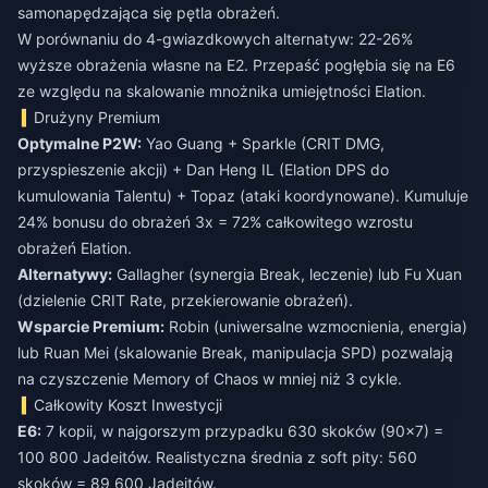
samonapędzająca się pętla obrażeń.
W porównaniu do 4-gwiazdkowych alternatyw: 22-26%
wyższe obrażenia własne na E2. Przepaść pogłębia się na E6
ze względu na skalowanie mnożnika umiejętności Elation.
Drużyny Premium
Optymalne P2W:
Yao Guang + Sparkle (CRIT DMG,
przyspieszenie akcji) + Dan Heng IL (Elation DPS do
kumulowania Talentu) + Topaz (ataki koordynowane). Kumuluje
24% bonusu do obrażeń 3x = 72% całkowitego wzrostu
obrażeń Elation.
Alternatywy:
Gallagher (synergia Break, leczenie) lub Fu Xuan
(dzielenie CRIT Rate, przekierowanie obrażeń).
Wsparcie Premium:
Robin (uniwersalne wzmocnienia, energia)
lub Ruan Mei (skalowanie Break, manipulacja SPD) pozwalają
na czyszczenie Memory of Chaos w mniej niż 3 cykle.
Całkowity Koszt Inwestycji
E6:
7 kopii, w najgorszym przypadku 630 skoków (90×7) =
100 800 Jadeitów. Realistyczna średnia z soft pity: 560
skoków = 89 600 Jadeitów.