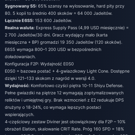
Sygnowany S5:
65% szansy na wylosowanie, hard pity przy
80. 5 kopii to średnio 400 skoków = 64 000 Jadeitów.
Łącznie E6S5:
153 600 Jadeitów.
Realna waluta:
Express Supply Pass (4,99 USD miesięcznie) =
2 700 Jadeitów/30 dni. Gracz wydający mało (karta
miesięczna + BP) gromadzi 19 350 Jadeitów (120 skoków).
E6S5 wymaga 800–1 200 USD w bezpośrednich
doładowaniach.
Konfiguracja F2P: Wydajność E0S0
E0S0 = bazowa postać + 4-gwiazdkowy Light Cone. Dostępne
dzięki 121–133 skokom z nagród w wersji 4.0.
Wydajność:
Komfortowo czyści piętra 10-11 Shiyu Defense.
Pełne gwiazdki na piętrze 12 wymagają zoptymalizowanych
reliktów i umiejętnej gry. Brak wzmocnień z E2 redukuje DPS
drużyny o 18-24%, co wymaga lepszych postaci
wspierających.
4-częściowy zestaw Diviner jest obowiązkowy dla F2P – 10%
obrażeń Elation, skalowanie CRIT Rate. Próg 160 SPD = 18%