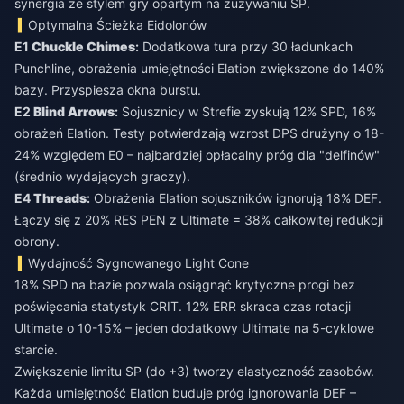
synergia ze stylem gry opartym na zużywaniu SP.
Optymalna Ścieżka Eidolonów
E1
Chuckle Chimes
:
Dodatkowa tura przy 30 ładunkach
Punchline, obrażenia umiejętności Elation zwiększone do 140%
bazy. Przyspiesza okna burstu.
E2
Blind Arrows
:
Sojusznicy w Strefie zyskują 12% SPD, 16%
obrażeń Elation. Testy potwierdzają wzrost DPS drużyny o 18-
24% względem E0 – najbardziej opłacalny próg dla "delfinów"
(średnio wydających graczy).
E4
Threads
:
Obrażenia Elation sojuszników ignorują 18% DEF.
Łączy się z 20% RES PEN z Ultimate = 38% całkowitej redukcji
obrony.
Wydajność Sygnowanego Light Cone
18% SPD na bazie pozwala osiągnąć krytyczne progi bez
poświęcania statystyk CRIT. 12% ERR skraca czas rotacji
Ultimate o 10-15% – jeden dodatkowy Ultimate na 5-cyklowe
starcie.
Zwiększenie limitu SP (do +3) tworzy elastyczność zasobów.
Każda umiejętność Elation buduje próg ignorowania DEF –