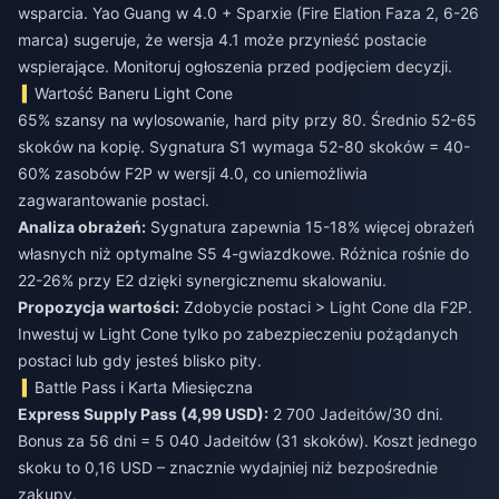
wsparcia. Yao Guang w 4.0 + Sparxie (Fire Elation Faza 2, 6-26
marca) sugeruje, że wersja 4.1 może przynieść postacie
wspierające. Monitoruj ogłoszenia przed podjęciem decyzji.
Wartość Baneru Light Cone
65% szansy na wylosowanie, hard pity przy 80. Średnio 52-65
skoków na kopię. Sygnatura S1 wymaga 52-80 skoków = 40-
60% zasobów F2P w wersji 4.0, co uniemożliwia
zagwarantowanie postaci.
Analiza obrażeń:
Sygnatura zapewnia 15-18% więcej obrażeń
własnych niż optymalne S5 4-gwiazdkowe. Różnica rośnie do
22-26% przy E2 dzięki synergicznemu skalowaniu.
Propozycja wartości:
Zdobycie postaci > Light Cone dla F2P.
Inwestuj w Light Cone tylko po zabezpieczeniu pożądanych
postaci lub gdy jesteś blisko pity.
Battle Pass i Karta Miesięczna
Express Supply Pass (4,99 USD):
2 700 Jadeitów/30 dni.
Bonus za 56 dni = 5 040 Jadeitów (31 skoków). Koszt jednego
skoku to 0,16 USD – znacznie wydajniej niż bezpośrednie
zakupy.