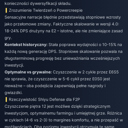
konieczności dywersyfikacji składu.
Zrozumienie Twierdzeń o Powercreepie
Sensacyjne narracje błędnie przedstawiają stopniowe wzrosty
jako przełomowe zmiany. Faktyczne skalowanie w wersji 4.0:
18-24% DPS drużyny na E2 – istotne, ale nie zmieniające zasad
gry.
Kontekst historyczny:
Stała poprawa wydajności o 10-15% na
każdą nową generację DPS. Stopniowe skalowanie pozwala na
długoterminową progresję bez unieważniania wcześniejszych
inwestycji.
Optymalne vs grywalne:
Czyszczenie w 2 cykle przez E6S5
nie sprawia, że czyszczenie w 5-6 cykli przez E0S0 jest
nieważne – oba podejścia zapewniają pełne nagrody i
gwiazdki.
Rzeczywistość Shiyu Defense dla F2P
Czyszczenie piętra 12 jest możliwe dzięki strategicznym
inwestycjom, optymalnemu farmingu i umiejętnej grze. Różnica
w cyklach (4-6 vs 2-3) to margines komfortu, a nie przepaść w
możliwościach. Oba poziomy inwestycji otrzymują te same