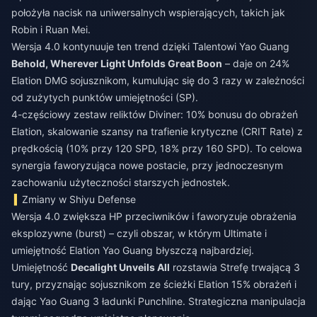
położyła nacisk na uniwersalnych wspierających, takich jak
Robin i Ruan Mei.
Wersja 4.0 kontynuuje ten trend dzięki Talentowi Yao Guang
Behold, Wherever Light Unfolds Great Boon
– daje on 24%
Elation DMG sojusznikom, kumulując się do 3 razy w zależności
od zużytych punktów umiejętności (SP).
4-częściowy zestaw reliktów Diviner: 10% bonusu do obrażeń
Elation, skalowanie szansy na trafienie krytyczne (CRIT Rate) z
prędkością (10% przy 120 SPD, 18% przy 160 SPD). To celowa
synergia faworyzująca nowe postacie, przy jednoczesnym
zachowaniu użyteczności starszych jednostek.
Zmiany w Shiyu Defense
Wersja 4.0 zwiększa HP przeciwników i faworyzuje obrażenia
eksplozywne (burst) – czyli obszar, w którym Ultimate i
umiejętność Elation Yao Guang błyszczą najbardziej.
Umiejętność
Decalight Unveils All
rozstawia Strefę trwającą 3
tury, przyznając sojusznikom ze ścieżki Elation 15% obrażeń i
dając Yao Guang 3 ładunki Punchline. Strategiczna manipulacja