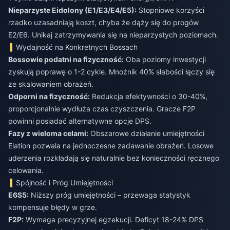
Nieparzyste Eidolony (E1/E3/E4/E5):
Stopniowe korzyści
rzadko uzasadniają koszt, chyba że dąży się do progów
E2/E6. Unikaj zatrzymywania się na nieparzystych poziomach.
Wydajność na Konkretnych Bossach
Bossowie podatni na fizyczność:
Oba poziomy inwestycji
zyskują poprawę o 1-2 cykle. Mnożnik 40% słabości łączy się
ze skalowaniem obrażeń.
Odporni na fizyczność:
Redukcja efektywności o 30-40%,
proporcjonalnie wydłuża czas czyszczenia. Gracze F2P
powinni posiadać alternatywne opcje DPS.
Fazy z wieloma celami:
Obszarowe działanie umiejętności
Elation pozwala na jednoczesne zadawanie obrażeń. Losowe
uderzenia rozkładają się naturalnie bez konieczności ręcznego
celowania.
Spójność i Próg Umiejętności
E6S5:
Niższy próg umiejętności – przewaga statystyk
kompensuje błędy w grze.
F2P:
Wymaga precyzyjnej egzekucji. Deficyt 18-24% DPS