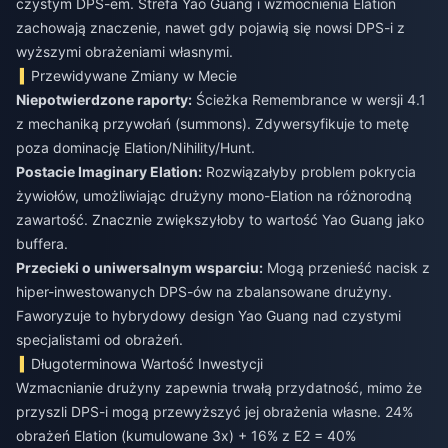
czystym DPS-em. Strefa Yao Guang i wzmocnienia Elation
zachowają znaczenie, nawet gdy pojawią się nowsi DPS-i z
wyższymi obrażeniami własnymi.
Przewidywane Zmiany w Mecie
Niepotwierdzone raporty:
Ścieżka Remembrance w wersji 4.1
z mechaniką przywołań (summons). Zdywersyfikuje to metę
poza dominację Elation/Nihility/Hunt.
Postacie Imaginary Elation:
Rozwiązałyby problem pokrycia
żywiołów, umożliwiając drużyny mono-Elation na różnorodną
zawartość. Znacznie zwiększyłoby to wartość Yao Guang jako
buffera.
Przecieki o uniwersalnym wsparciu:
Mogą przenieść nacisk z
hiper-inwestowanych DPS-ów na zbalansowane drużyny.
Faworyzuje to hybrydowy design Yao Guang nad czystymi
specjalistami od obrażeń.
Długoterminowa Wartość Inwestycji
Wzmacnianie drużyny zapewnia trwałą przydatność, mimo że
przyszli DPS-i mogą przewyższyć jej obrażenia własne. 24%
obrażeń Elation (kumulowane 3x) + 16% z E2 = 40%