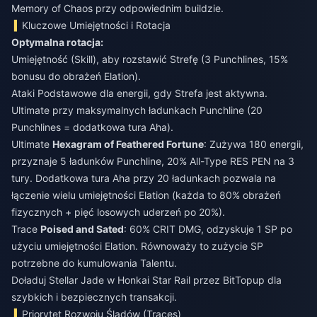
Memory of Chaos przy odpowiednim buildzie.
Kluczowe Umiejętności i Rotacja
Optymalna rotacja:
Umiejętność (Skill), aby rozstawić Strefę (3 Punchlines, 15%
bonusu do obrażeń Elation).
Ataki Podstawowe dla energii, gdy Strefa jest aktywna.
Ultimate przy maksymalnych ładunkach Punchline (20
Punchlines = dodatkowa tura Aha).
Ultimate
Hexagram of Feathered Fortune
: Zużywa 180 energii,
przyznaje 5 ładunków Punchline, 20% All-Type RES PEN na 3
tury. Dodatkowa tura Aha przy 20 ładunkach pozwala na
łączenie wielu umiejętności Elation (każda to 80% obrażeń
fizycznych + pięć losowych uderzeń po 20%).
Trace
Poised and Sated
: 60% CRIT DMG, odzyskuje 1 SP po
użyciu umiejętności Elation. Równoważy to zużycie SP
potrzebne do kumulowania Talentu.
Doładuj Stellar Jade w Honkai Star Rail
przez BitTopup dla
szybkich i bezpiecznych transakcji.
Priorytet Rozwoju Śladów (Traces)