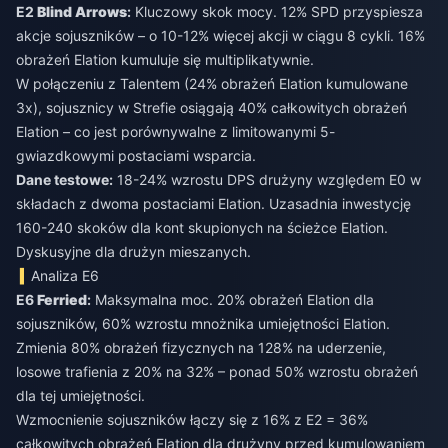
E2
Blind Arrows
:
Kluczowy skok mocy. 12% SPD przyspiesza
akcje sojuszników – o 10-12% więcej akcji w ciągu 8 cykli. 16%
obrażeń Elation kumuluje się multiplikatywnie.
W połączeniu z Talentem (24% obrażeń Elation kumulowane
3x), sojusznicy w Strefie osiągają 40% całkowitych obrażeń
Elation – co jest porównywalne z limitowanymi 5-
gwiazdkowymi postaciami wsparcia.
Dane testowe:
18-24% wzrostu DPS drużyny względem E0 w
składach z dwoma postaciami Elation. Uzasadnia inwestycję
160-240 skoków dla kont skupionych na ścieżce Elation.
Dyskusyjne dla drużyn mieszanych.
Analiza E6
E6
Ferried
:
Maksymalna moc. 20% obrażeń Elation dla
sojuszników, 60% wzrostu mnożnika umiejętności Elation.
Zmienia 80% obrażeń fizycznych na 128% na uderzenie,
losowe trafienia z 20% na 32% – ponad 50% wzrostu obrażeń
dla tej umiejętności.
Wzmocnienie sojuszników łączy się z 16% z E2 = 36%
całkowitych obrażeń Elation dla drużyny przed kumulowaniem