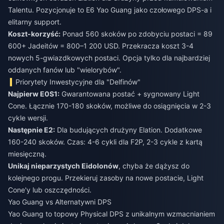
Talentu. Pozycjonuje to E6 Yao Guang jako czołowego DPS-a i
elitarny support.
Koszt-korzyść:
Ponad 560 skoków po zdobyciu postaci = 89
600+ Jadeitów = 800–1 200 USD. Przekracza koszt 3-4
nowych 5-gwiazdkowych postaci. Opcja tylko dla najbardziej
oddanych fanów lub "wielorybów".
Priorytety Inwestycyjne dla "Delfinów"
Najpierw E0S1:
Gwarantowana postać + sygnowany Light
Cone. Łącznie 170-180 skoków, możliwe do osiągnięcia w 2-3
cykle wersji.
Następnie E2:
Dla budujących drużyny Elation. Dodatkowe
160-240 skoków. Czas: 4-6 cykli dla F2P, 2-3 cykle z kartą
miesięczną.
Unikaj nieparzystych Eidolonów
, chyba że dążysz do
kolejnego progu. Przekieruj zasoby na nowe postacie, Light
Cone'y lub oszczędności.
Yao Guang vs Alternatywni DPS
Yao Guang to topowy Physical DPS z unikalnym wzmacnianiem