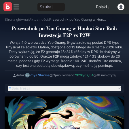
Szukaj
Polski
/
Strona główna
/
Aktualności
/
Przewodnik po Yao Guang w Honkai Star Rail: Inwestycja F2P vs P2W
Przewodnik po Yao Guang w Honkai Star Rail:
Inwestycja F2P vs P2W
Wersja 4.0 wprowadza Yao Guang, 5-gwiazdkową postać DPS typu
Physical ze ścieżki Elation, dostępną od 12 lutego do 6 marca 2026 roku.
Testy wykazują, że E2 generuje 18-24% różnicy w DPS-ie drużyny w
porównaniu do E0. Gracze F2P mogą zdobyć 121-133 skoków do 26
marca, podczas gdy E2 wymaga średnio 160-240 skoków. Oto analiza,
czy jest ona postacią obowiązkową, czy można ją pominąć.
Autor:
Priya Sharma
Opublikowano:
2026/02/04
18 min czytaj
Spis treści