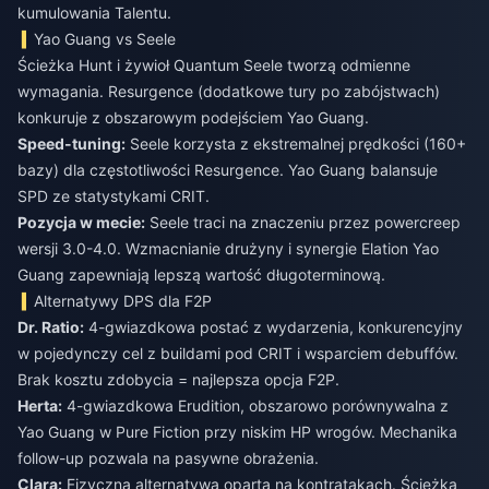
kumulowania Talentu.
Yao Guang vs Seele
Ścieżka Hunt i żywioł Quantum Seele tworzą odmienne
wymagania. Resurgence (dodatkowe tury po zabójstwach)
konkuruje z obszarowym podejściem Yao Guang.
Speed-tuning:
Seele korzysta z ekstremalnej prędkości (160+
bazy) dla częstotliwości Resurgence. Yao Guang balansuje
SPD ze statystykami CRIT.
Pozycja w mecie:
Seele traci na znaczeniu przez powercreep
wersji 3.0-4.0. Wzmacnianie drużyny i synergie Elation Yao
Guang zapewniają lepszą wartość długoterminową.
Alternatywy DPS dla F2P
Dr. Ratio:
4-gwiazdkowa postać z wydarzenia, konkurencyjny
w pojedynczy cel z buildami pod CRIT i wsparciem debuffów.
Brak kosztu zdobycia = najlepsza opcja F2P.
Herta:
4-gwiazdkowa Erudition, obszarowo porównywalna z
Yao Guang w Pure Fiction przy niskim HP wrogów. Mechanika
follow-up pozwala na pasywne obrażenia.
Clara:
Fizyczna alternatywa oparta na kontratakach. Ścieżka