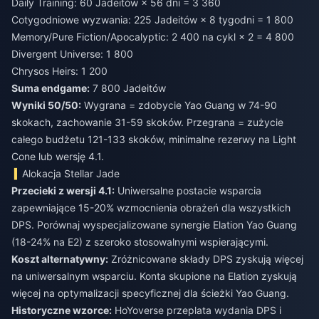
Daily Training: 60 Jadeitów × 56 dni = 3 360
Cotygodniowe wyzwania: 225 Jadeitów × 8 tygodni = 1 800
Memory/Pure Fiction/Apocalyptic: 2 400 na cykl × 2 = 4 800
Divergent Universe: 1 800
Chrysos Heirs: 1 200
Suma endgame:
7 800 Jadeitów
Wyniki 50/50:
Wygrana = zdobycie Yao Guang w 74-90
skokach, zachowanie 31-59 skoków. Przegrana = zużycie
całego budżetu 121-133 skoków, minimalne rezerwy na Light
Cone lub wersję 4.1.
Alokacja Stellar Jade
Przecieki z wersji 4.1:
Uniwersalne postacie wsparcia
zapewniające 15-20% wzmocnienia obrażeń dla wszystkich
DPS. Porównaj wyspecjalizowane synergie Elation Yao Guang
(18-24% na E2) z szeroko stosowalnymi wspierającymi.
Koszt alternatywny:
Zróżnicowane składy DPS zyskują więcej
na uniwersalnym wsparciu. Konta skupione na Elation zyskują
więcej na optymalizacji specyficznej dla ścieżki Yao Guang.
Historyczne wzorce:
HoYoverse przeplata wydania DPS i