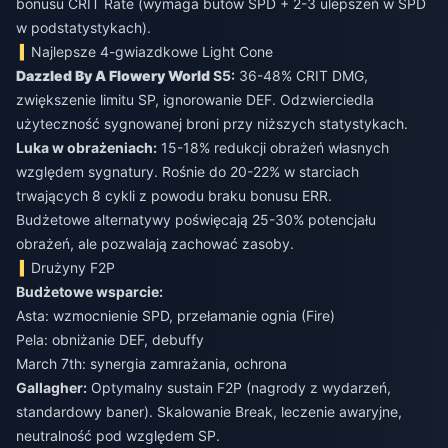
bonusu CRIT Rate (wymaga butów SPD + 2-3 ulepszeń w SPD
w podstatystykach).
Najlepsze 4-gwiazdkowe Light Cone
Dazzled By A Flowery World
S5:
36-48% CRIT DMG,
zwiększenie limitu SP, ignorowanie DEF. Odzwierciedla
użyteczność sygnowanej broni przy niższych statystykach.
Luka w obrażeniach:
15-18% redukcji obrażeń własnych
względem sygnatury. Rośnie do 20-22% w starciach
trwających 8 cykli z powodu braku bonusu ERR.
Budżetowe alternatywy poświęcają 25-30% potencjału
obrażeń, ale pozwalają zachować zasoby.
Drużyny F2P
Budżetowe wsparcie:
Asta: wzmocnienie SPD, przełamanie ognia (Fire)
Pela: obniżanie DEF, debuffy
March 7th: synergia zamrażania, ochrona
Gallagher:
Optymalny sustain F2P (nagrody z wydarzeń,
standardowy baner). Skalowanie Break, leczenie awaryjne,
neutralność pod względem SP.