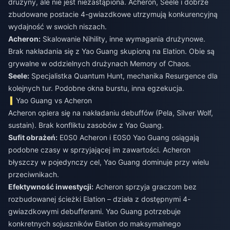
drużyny, ale nie jest niezastąpiona. Acheron, Seele i dobrze
zbudowane postacie 4-gwiazdkowe utrzymują konkurencyjną
wydajność w swoich niszach.
Acheron:
Skalowanie Nihility, inne wymagania drużynowe.
Brak nakładania się z Yao Guang skupioną na Elation. Obie są
grywalne w oddzielnych drużynach Memory of Chaos.
Seele:
Specjalistka Quantum Hunt, mechanika Resurgence dla
kolejnych tur. Podobne okna burstu, inna egzekucja.
Yao Guang vs Acheron
Acheron opiera się na nakładaniu debuffów (Pela, Silver Wolf,
sustain). Brak konfliktu zasobów z Yao Guang.
Sufit obrażeń:
E0S0 Acheron i E0S0 Yao Guang osiągają
podobne czasy w sprzyjającej im zawartości. Acheron
błyszczy w pojedynczy cel, Yao Guang dominuje przy wielu
przeciwnikach.
Efektywność inwestycji:
Acheron sprzyja graczom bez
rozbudowanej ścieżki Elation – działa z dostępnymi 4-
gwiazdkowymi debufferami. Yao Guang potrzebuje
konkretnych sojuszników Elation do maksymalnego