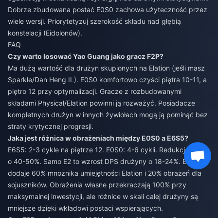
Dobrze zbudowana postać E0S0 zachowa użyteczność przez
wiele wersji. Priorytetyzuj szerokość składu nad głębią
konstelacji (Eidolonów).
FAQ
Czy warto losować Yao Guang jako gracz F2P?
Ma dużą wartość dla drużyn skupionych na Elation (jeśli masz
Sparkle/Dan Heng IL). E0S0 komfortowo czyści piętra 10-11, a
piętro 12 przy optymalizacji. Gracze z rozbudowanymi
składami Physical/Elation powinni ją rozważyć. Posiadacze
kompletnych drużyn w innych żywiołach mogą ją pominąć bez
straty krytycznej progresji.
Jaka jest różnica w obrażeniach między E0S0 a E6S5?
E6S5: 2-3 cykle na piętrze 12. E0S0: 4-6 cykli. Redukcja czasu
o 40-50%. Samo E2 to wzrost DPS drużyny o 18-24%. E6
dodaje 60% mnożnika umiejętności Elation i 20% obrażeń dla
sojuszników. Obrażenia własne przekraczają 100% przy
maksymalnej inwestycji, ale różnice w skali całej drużyny są
mniejsze dzięki wkładowi postaci wspierających.