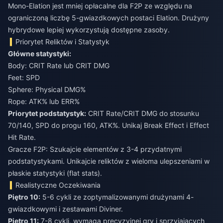
Mono-Elation jest mniej opłacalne dla F2P ze względu na
ograniczoną liczbę 5-gwiazdkowych postaci Elation. Drużyny
hybrydowe lepiej wykorzystują dostępne zasoby.
Priorytet Reliktów i Statystyk
Główne statystyki:
Body: CRIT Rate lub CRIT DMG
Feet: SPD
Sphere: Physical DMG%
Rope: ATK% lub ERR%
Priorytet podstatystyk:
CRIT Rate/CRIT DMG do stosunku
70/140, SPD do progu 160, ATK%. Unikaj Break Effect i Effect
Hit Rate.
Gracze F2P: Szukajcie elementów z 3-4 przydatnymi
podstatystykami. Unikajcie reliktów z wieloma ulepszeniami w
płaskie statystyki (flat stats).
Realistyczne Oczekiwania
Piętro 10:
5-6 cykli ze zoptymalizowanymi drużynami 4-
gwiazdkowymi i zestawami Diviner.
Piętro 11:
7-8 cykli, wymaga precyzyjnej gry i sprzyjających