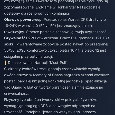
czyszczą tę samą zawartość w podobnej liczbie cykli, gdy są
zoptymalizowane. Endgame w Honkai Star Rail pozostaje
dostępny dla różnorodnych kombinacji.
Obawy o powercreep:
Przesadzone. Wzrost DPS drużyny o
18-24% w wersji 4.0 (E2 vs E0) jest znaczący, ale nie
rewolucyjny. Starsze postacie zachowują swoją użyteczność.
Grywalność F2P:
Potwierdzona. Gracz F2P gromadzi 121-133
skoki = gwarantowane zdobycie postaci nawet po przegranej
50/50. E0S0 komfortowo czyści piętra 10-11, a piętro 12 jest
osiągalne przy optymalizacji.
Demaskowanie Narracji "Must-Pull"
Clickbaity twórców treści ignorują rzeczywistość: wymóg
dwóch drużyn w Memory of Chaos nagradza szeroki wachlarz
postaci bardziej niż jedną konkretną jednostkę. Specjalizacja
Yao Guang w Elation tworzy ograniczenia zmniejszające jej
uniwersalność.
Fizyczny typ obrażeń tworzy luki w pokryciu żywiołów,
wymagając drugiego DPS-a na wrogów odpornych na
fizyczność. Podejście "jeden do wszystkiego" przeczy