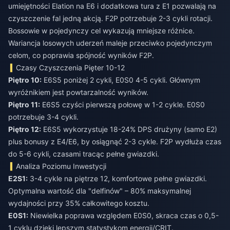
umiejętności Elation na E6 i dodatkowa tura z E1 pozwalają na
czyszczenie fal jedną akcją. F2P potrzebuje 2-3 cykli rotacji.
Bossowie w pojedynczy cel wykazują mniejsze różnice.
Wariancja losowych uderzeń maleje przeciwko pojedynczym
celom, co poprawia spójność wyników F2P.
Czasy Czyszczenia Pięter 10-12
Piętro 10:
E6S5 poniżej 2 cykli, E0S0 4-5 cykli. Głównym
wyróżnikiem jest powtarzalność wyników.
Piętro 11:
E6S5 czyści pierwszą połowę w 1-2 cykle. E0S0
potrzebuje 3-4 cykli.
Piętro 12:
E6S5 wykorzystuje 18-24% DPS drużyny (samo E2)
plus bonusy z E4/E6, by osiągnąć 2-3 cykle. F2P wydłuża czas
do 5-6 cykli, czasami tracąc pełne gwiazdki.
Analiza Poziomu Inwestycji
E2S1:
3-4 cykle na piętrze 12, komfortowe pełne gwiazdki.
Optymalna wartość dla "delfinów" – 80% maksymalnej
wydajności przy 35% całkowitego kosztu.
E0S1:
Niewielka poprawa względem E0S0, skraca czas o 0,5-
1 cyklu dzięki lepszym statystykom energii/CRIT.