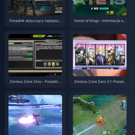
Poradnik dotyczący najlepszy
Honor of Kings – Informacje o a
ch ustawień w Delta Force | si
ktualizacji S15.a | Sierpień 202
erpień 2026
6
Zenless Zone Zero – Poradnik
Zenless Zone Zero 3.1: Poradni
do Operacji Bajgiel | Sierpień 2
k wyboru darmowego agenta |
026
Sierpień 2026