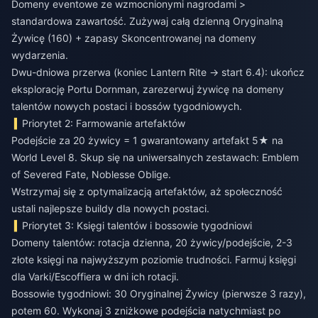
Domeny eventowe ze wzmocnionymi nagrodami >
standardowa zawartość. Zużywaj całą dzienną Oryginalną
Żywicę (160) + zapasy Skoncentrowanej na domeny
wydarzenia.
Dwu-dniowa przerwa (koniec Lantern Rite → start 6.4): ukończ
eksplorację Portu Dornman, zarezerwuj żywicę na domeny
talentów nowych postaci i bossów tygodniowych.
Priorytet 2: Farmowanie artefaktów
Podejście za 20 żywicy = 1 gwarantowany artefakt 5★ na
World Level 8. Skup się na uniwersalnych zestawach: Emblem
of Severed Fate, Noblesse Oblige.
Wstrzymaj się z optymalizacją artefaktów, aż społeczność
ustali najlepsze buildy dla nowych postaci.
Priorytet 3: Księgi talentów i bossowie tygodniowi
Domeny talentów: rotacja dzienna, 20 żywicy/podejście, 2-3
złote księgi na najwyższym poziomie trudności. Farmuj księgi
dla Varki/Escoffiera w dni ich rotacji.
Bossowie tygodniowi: 30 Oryginalnej Żywicy (pierwsze 3 razy),
potem 60. Wykonaj 3 zniżkowe podejścia natychmiast po