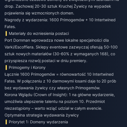
drop. Zachowaj 20-30 sztuk Kruchej Żywicy na wypadek
pojawienia się wzmocnionych domen.
Nagrody z wydarzenia: 1600 Primogemów + 10 Intertwined
Fates.
Materiały do wzniesienia postaci
Port Dornman wprowadza nowe lokalne specjalności dla
Varki/Escoffiera. Sklepy eventowe zazwyczaj oferują 50-100
sztuk nowych materiałów (30-60% z wymaganych 168), co
przyspiesza rozwój postaci w dniu premiery.
Primogemy i Korony
Łącznie 1600 Primogemów = równowartość 10 Intertwined
Fates. W połączeniu z 10 darmowymi losami daje to 20 prób
bez wydawania żywicy czy własnych Primogemów.
Korona Wglądu (Crown of Insight): 1 na główne wydarzenie,
umożliwia ulepszenie talentu na poziom 10. Przedmiot
niezastąpiony – warto wziąć udział w całym evencie.
Optymalna strategia wydawania żywicy
Priorytet 1: Domeny wydarzenia