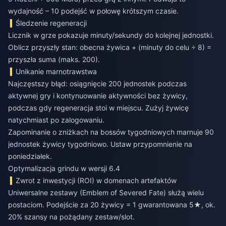
wydajność – 10 podejść w połowę krótszym czasie.
Śledzenie regeneracji
Licznik w grze pokazuje minuty/sekundy do kolejnej jednostki.
Oblicz przyszły stan: obecna żywica + (minuty do celu ÷ 8) =
przyszła suma (maks. 200).
Unikanie marnotrawstwa
Najczęstszy błąd: osiągnięcie 200 jednostek podczas
aktywnej gry i kontynuowanie aktywności bez żywicy,
podczas gdy regeneracja stoi w miejscu. Zużyj żywicę
natychmiast po zalogowaniu.
Zapominanie o zniżkach na bossów tygodniowych marnuje 90
jednostek żywicy tygodniowo. Ustaw przypomnienie na
poniedziałek.
Optymalizacja grindu w wersji 6.4
Zwrot z inwestycji (ROI) w domenach artefaktów
Uniwersalne zestawy (Emblem of Severed Fate) służą wielu
postaciom. Podejście za 20 żywicy = 1 gwarantowana 5★, ok.
20% szansy na pożądany zestaw/slot.