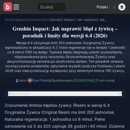
Szukaj
Polski
/
Strona główna
/
Aktualności
/
Genshin Impact: Jak naprawić błąd z żywicą – poradnik i limity dla wersji 6.4 (2026)
Genshin Impact: Jak naprawić błąd z żywicą –
poradnik i limity dla wersji 6.4 (2026)
Wersja 6.4 utrzymuje limit 200 jednostek Oryginalnej Żywicy
wprowadzony w aktualizacji 4.7, która regeneruje się w tempie 1 jednostki
co 8 minut (180 na dobę). Typowe błędy obejmują usterki wyświetlania,
niepowodzenia przy tworzeniu Skoncentrowanej Żywicy oraz
desynchronizację serwera po ukończeniu domen. Ten poradnik omawia
rozwiązywanie problemów, optymalne wydatki podczas Festiwalu Latarni
2026 oraz maksymalizację wydajności przy dziennym limicie 160 żywicy.
Autor:
Ryan Patel
Opublikowano:
2026/02/04
11 min czytaj
Spis treści
Zrozumienie limitów błędów żywicy (Resin) w wersji 6.4
Oryginalna Żywica (Original Resin) ma limit 200 jednostek.
Naturalna regeneracja: 1 jednostka co 8 minut. Pełne
odnowienie od 0 do 200 zajmuje 26 godzin i 40 minut. Dzienna