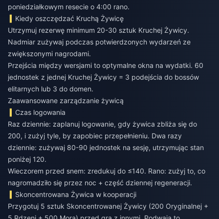
poniedziałkowym resecie o 4:00 rano.
Kiedy oszczędzać Kruchą Żywicę
Utrzymuj rezerwę minimum 20-30 sztuk Kruchej Żywicy.
Nadmiar zużywaj podczas potwierdzonych wydarzeń ze
zwiększonymi nagrodami.
Przejścia między wersjami to optymalne okna na wydatki. 60
jednostek z jednej Kruchej Żywicy = 3 podejścia do bossów
elitarnych lub 3 do domen.
Zaawansowane zarządzanie żywicą
Czas logowania
Raz dziennie: zaplanuj logowanie, gdy żywica zbliża się do
200, i zużyj tyle, by zapobiec przepełnieniu. Dwa razy
dziennie: zużywaj 80-90 jednostek na sesję, utrzymując stan
poniżej 120.
Wieczorem przed snem: zredukuj do ≤140. Rano: zużyj to, co
nagromadziło się przez noc + część dziennej regeneracji.
Skoncentrowana Żywica w kooperacji
Przygotuj 5 sztuk Skoncentrowanej Żywicy (200 Oryginalnej +
5 Rdzeni + 500 Mora) przed grą z innymi. Podwaja to