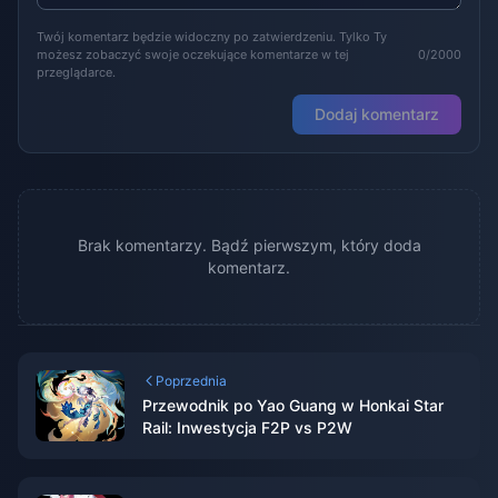
Twój komentarz będzie widoczny po zatwierdzeniu. Tylko Ty
możesz zobaczyć swoje oczekujące komentarze w tej
0/2000
przeglądarce.
Dodaj komentarz
Brak komentarzy. Bądź pierwszym, który doda
komentarz.
Poprzednia
Przewodnik po Yao Guang w Honkai Star
Rail: Inwestycja F2P vs P2W