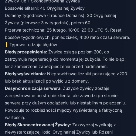
Żywicy lub 1 Skoncentrowana Żywica
Bossowie elitarni: 40 Oryginalnej Żywicy
Domeny tygodniowe (Trounce Domains): 30 Oryginalnej
Żywicy (pierwsze 3 w tygodniu), potem 60
Przerwa techniczna: 25 lutego, 18:00-23:00 UTC-5. Reset
bossów tygodniowych: poniedziałek, 4:00 rano czasu serwera.
Typowe rodzaje błędów
Błędy przepełnienia:
Żywica osiąga poziom 200, co
zatrzymuje regenerację do momentu jej zużycia. To nie błąd,
lecz zamierzone zabezpieczenie przed nadmiarem.
Błędy wyświetlania:
Nieprawidłowe liczniki pokazujące >200
lub brak aktualizacji po wyjściu z domeny.
Desynchronizacja serwera:
Zużycie żywicy zostaje
zarejestrowane po stronie klienta, ale zawodzi po stronie
serwera przy dużym obciążeniu lub niestabilnym połączeniu.
Powoduje to rozbieżności między wyświetlaną a faktyczną
wartością.
Błędy Skoncentrowanej Żywicy:
Zazwyczaj wynikają z
niewystarczającej ilości Oryginalnej Żywicy lub Rdzeni