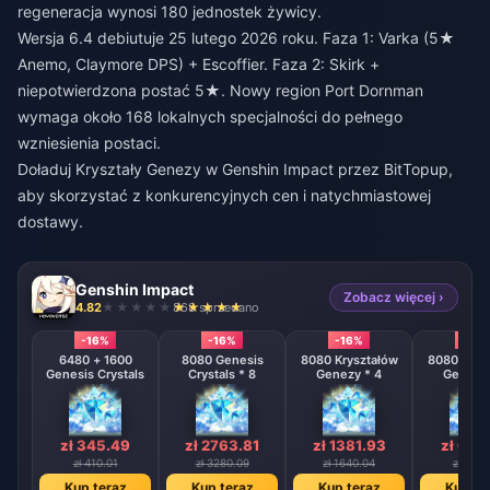
regeneracja wynosi 180 jednostek żywicy.
Wersja 6.4 debiutuje 25 lutego 2026 roku. Faza 1: Varka (5★
Anemo, Claymore DPS) + Escoffier. Faza 2: Skirk +
niepotwierdzona postać 5★. Nowy region Port Dornman
wymaga około 168 lokalnych specjalności do pełnego
wzniesienia postaci.
Doładuj Kryształy Genezy w Genshin Impact
przez BitTopup,
aby skorzystać z konkurencyjnych cen i natychmiastowej
dostawy.
Genshin Impact
Zobacz więcej ›
4.82
868 sprzedano
-16%
-16%
-16%
-16%
6480 + 1600
8080 Genesis
8080 Kryształów
8080 Krys
Genesis Crystals
Crystals * 8
Genezy * 4
Genezy 
zł 345.49
zł 2763.81
zł 1381.93
zł 690
zł 410.01
zł 3280.09
zł 1640.04
zł 820.
Kup teraz
Kup teraz
Kup teraz
Kup te