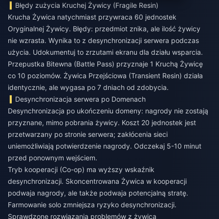
Błędy zużycia Kruchej Żywicy (Fragile Resin)
Krucha Żywica natychmiast przywraca 60 jednostek
Oryginalnej Żywicy. Błędy: przedmiot znika, ale ilość żywicy
nie wzrasta. Wynika to z desynchronizacji serwera podczas
użycia. Udokumentuj to zrzutami ekranu dla działu wsparcia.
Przepustka Bitewna (Battle Pass) przyznaje 1 Kruchą Żywicę
co 10 poziomów. Żywica Przejściowa (Transient Resin) działa
identycznie, ale wygasa po 7 dniach od zdobycia.
Desynchronizacja serwera po Domenach
Desynchronizacja po ukończeniu domeny: nagrody nie zostają
przyznane, mimo pobrania żywicy. Koszt 20 jednostek jest
przetwarzany po stronie serwera; zakłócenia sieci
uniemożliwiają potwierdzenie nagrody. Odczekaj 5-10 minut
przed ponownym wejściem.
Tryb kooperacji (Co-op) ma wyższy wskaźnik
desynchronizacji. Skoncentrowana Żywica w kooperacji
podwaja nagrody, ale także podwaja potencjalną stratę.
Farmowanie solo zmniejsza ryzyko desynchronizacji.
Sprawdzone rozwiązania problemów z żywicą