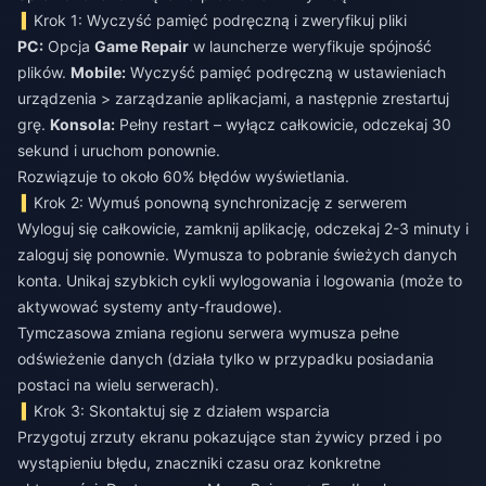
Krok 1: Wyczyść pamięć podręczną i zweryfikuj pliki
PC:
Opcja
Game Repair
w launcherze weryfikuje spójność
plików.
Mobile:
Wyczyść pamięć podręczną w ustawieniach
urządzenia > zarządzanie aplikacjami, a następnie zrestartuj
grę.
Konsola:
Pełny restart – wyłącz całkowicie, odczekaj 30
sekund i uruchom ponownie.
Rozwiązuje to około 60% błędów wyświetlania.
Krok 2: Wymuś ponowną synchronizację z serwerem
Wyloguj się całkowicie, zamknij aplikację, odczekaj 2-3 minuty i
zaloguj się ponownie. Wymusza to pobranie świeżych danych
konta. Unikaj szybkich cykli wylogowania i logowania (może to
aktywować systemy anty-fraudowe).
Tymczasowa zmiana regionu serwera wymusza pełne
odświeżenie danych (działa tylko w przypadku posiadania
postaci na wielu serwerach).
Krok 3: Skontaktuj się z działem wsparcia
Przygotuj zrzuty ekranu pokazujące stan żywicy przed i po
wystąpieniu błędu, znaczniki czasu oraz konkretne