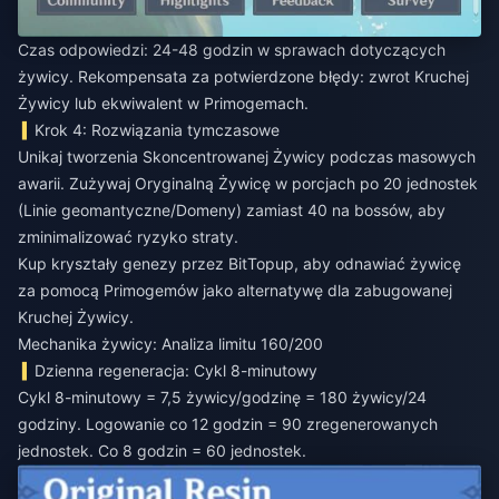
Czas odpowiedzi: 24-48 godzin w sprawach dotyczących
żywicy. Rekompensata za potwierdzone błędy: zwrot Kruchej
Żywicy lub ekwiwalent w Primogemach.
Krok 4: Rozwiązania tymczasowe
Unikaj tworzenia Skoncentrowanej Żywicy podczas masowych
awarii. Zużywaj Oryginalną Żywicę w porcjach po 20 jednostek
(Linie geomantyczne/Domeny) zamiast 40 na bossów, aby
zminimalizować ryzyko straty.
Kup kryształy genezy
przez BitTopup, aby odnawiać żywicę
za pomocą Primogemów jako alternatywę dla zabugowanej
Kruchej Żywicy.
Mechanika żywicy: Analiza limitu 160/200
Dzienna regeneracja: Cykl 8-minutowy
Cykl 8-minutowy = 7,5 żywicy/godzinę = 180 żywicy/24
godziny. Logowanie co 12 godzin = 90 zregenerowanych
jednostek. Co 8 godzin = 60 jednostek.