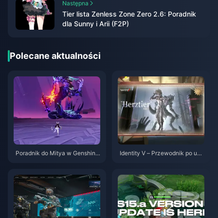
Następna
Tier lista Zenless Zone Zero 2.6: Poradnik
dla Sunny i Arii (F2P)
Polecane aktualności
Poradnik do Mitya w Genshin I
Identity V – Przewodnik po umi
mpact | Sierpień 2026
ejętnościach postacie Herztier
Emil | Sierpień 2026