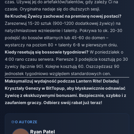
czas. Używaj jej do artefaktów/talentów, gdy zależy Ci na
czasie. Oryginalna nadaje się do dłuższych sesji.
Ile Kruchej Żywicy zachować na premierę nowej postaci?
Zarezerwuj 15-20 sztuk (900-1200 dodatkowej żywicy) na
natychmiastowe wzniesienie i talenty. Pokrywa to ok. 20-30
podejść do bossów elitarnych lub 45-60 do domen –
wystarczy na poziom 80 + talenty 6-8 w pierwszym dniu.
Kiedy resetują się bossowie tygodniowi?
W poniedziałek o
4:00 rano czasu serwera. Pierwsze 3 podejścia kosztują po 30
żywicy (łącznie 90). Kolejne kosztują 60. Oszczędzasz 90
jednostek tygodniowo względem standardowych cen.
Maksymalizuj wydajność podczas Lantern Rite! Doładuj
Kryształy Genezy w BitTopup, aby błyskawicznie odnawiać
żywicę z ekskluzywnymi bonusami. Bezpiecznie, szybko i z
zaufaniem graczy. Odbierz swój rabat już teraz!
O AUTORZE
Ryan Patel