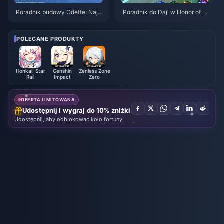
Poradnik budowy Odette: Najle
Poradnik do Daji w Honor of Ki
psze bronie, artefakty i drużyn
ngs: 10 najlepszych trików | si
y | Sierpień 2026
erpień 2026
POLECANE PRODUKTY
Honkai: Star
Genshin
Zenless Zone
Rail
Impact
Zero
OFERTA LIMITOWANA
Udostępnij i wygraj do 10% zniżki
Udostępnij, aby odblokować koło fortuny.