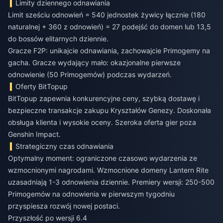
Limity dziennego odnawiania
Limit sześciu odnowień = 540 jednostek żywicy łącznie (180
naturalnej + 360 z odnowień) = 27 podejść do domen lub 13,5
do bossów elitarnych dziennie.
Gracze F2P: unikajcie odnawiania, zachowajcie Primogemy na
gacha. Gracze wydający mało: okazjonalne pierwsze
odnowienie (50 Primogemów) podczas wydarzeń.
Oferty BitTopup
BitTopup zapewnia konkurencyjne ceny, szybką dostawę i
bezpieczne transakcje zakupu Kryształów Genezy. Doskonała
obsługa klienta i wysokie oceny. Szeroka oferta gier poza
Genshin Impact.
Strategiczny czas odnawiania
Optymalny moment: ograniczone czasowo wydarzenia ze
wzmocnionymi nagrodami. Wzmocnione domeny Lantern Rite
uzasadniają 1-3 odnowienia dziennie. Premiery wersji: 250-500
Primogemów na odnowienia w pierwszym tygodniu
przyspiesza rozwój nowej postaci.
Przyszłość po wersji 6.4