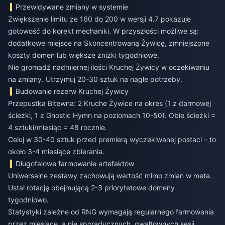
Przewidywane zmiany w systemie
Zwiększenie limitu ze 160 do 200 w wersji 4.7 pokazuje
gotowość do korekt mechaniki. W przyszłości możliwe są:
dodatkowe miejsce na Skoncentrowaną Żywicę, zmniejszone
koszty domen lub większe zniżki tygodniowe.
Nie gromadź nadmiernej ilości Kruchej Żywicy w oczekiwaniu
na zmiany. Utrzymuj 20-30 sztuk na nagłe potrzeby.
Budowanie rezerw Kruchej Żywicy
Przepustka Bitewna: 2 Kruche Żywice na okres (1 z darmowej
ścieżki, 1 z Gnostic Hymn na poziomach 10-50). Obie ścieżki =
4 sztuki/miesiąc = 48 rocznie.
Celuj w 30-40 sztuk przed premierą wyczekiwanej postaci – to
około 3-4 miesiące zbierania.
Długofalowe farmowanie artefaktów
Uniwersalne zestawy zachowują wartość mimo zmian w meta.
Ustal rotację obejmującą 2-3 priorytetowe domeny
tygodniowo.
Statystyki zależne od RNG wymagają regularnego farmowania
przez miesiące, a nie sporadycznych, gwałtownych sesji.