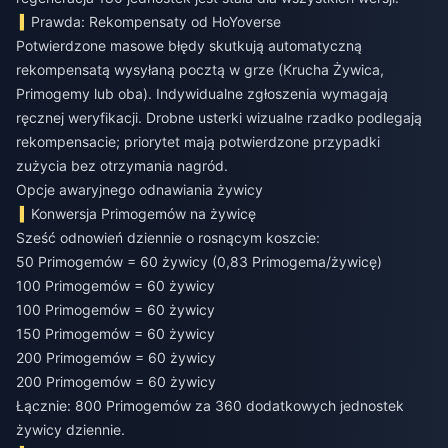
Prawda: Rekompensaty od HoYoverse
Potwierdzone masowe błędy skutkują automatyczną
rekompensatą wysyłaną pocztą w grze (Krucha Żywica,
Primogemy lub oba). Indywidualne zgłoszenia wymagają
ręcznej weryfikacji. Drobne usterki wizualne rzadko podlegają
rekompensacie; priorytet mają potwierdzone przypadki
zużycia bez otrzymania nagród.
Opcje awaryjnego odnawiania żywicy
Konwersja Primogemów na żywicę
Sześć odnowień dziennie o rosnącym koszcie:
50 Primogemów = 60 żywicy (0,83 Primogema/żywicę)
100 Primogemów = 60 żywicy
100 Primogemów = 60 żywicy
150 Primogemów = 60 żywicy
200 Primogemów = 60 żywicy
200 Primogemów = 60 żywicy
Łącznie: 800 Primogemów za 360 dodatkowych jednostek
żywicy dziennie.