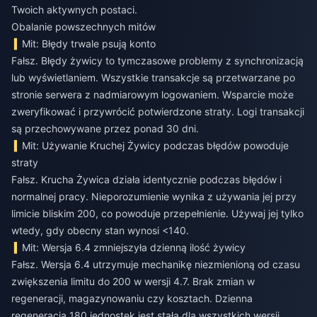
Twoich aktywnych postaci.
Obalanie powszechnych mitów
Mit: Błędy trwale psują konto
Fałsz. Błędy żywicy to tymczasowe problemy z synchronizacją
lub wyświetlaniem. Wszystkie transakcje są przetwarzane po
stronie serwera z nadmiarowym logowaniem. Wsparcie może
zweryfikować i przywrócić potwierdzone straty. Logi transakcji
są przechowywane przez ponad 30 dni.
Mit: Używanie Kruchej Żywicy podczas błędów powoduje
straty
Fałsz. Krucha Żywica działa identycznie podczas błędów i
normalnej pracy. Nieporozumienie wynika z używania jej przy
limicie bliskim 200, co powoduje przepełnienie. Używaj jej tylko
wtedy, gdy obecny stan wynosi <140.
Mit: Wersja 6.4 zmniejszyła dzienną ilość żywicy
Fałsz. Wersja 6.4 utrzymuje mechanikę niezmienioną od czasu
zwiększenia limitu do 200 w wersji 4.7. Brak zmian w
regeneracji, magazynowaniu czy kosztach. Dzienna
regeneracja 180 jednostek jest stała dla wszystkich wersji.