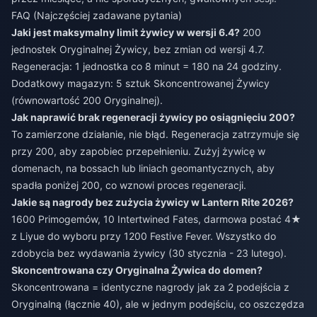
FAQ (Najczęściej zadawane pytania)
Jaki jest maksymalny limit żywicy w wersji 6.4?
200
jednostek Oryginalnej Żywicy, bez zmian od wersji 4.7.
Regeneracja: 1 jednostka co 8 minut = 180 na 24 godziny.
Dodatkowy magazyn: 5 sztuk Skoncentrowanej Żywicy
(równowartość 200 Oryginalnej).
Jak naprawić brak regeneracji żywicy po osiągnięciu 200?
To zamierzone działanie, nie błąd. Regeneracja zatrzymuje się
przy 200, aby zapobiec przepełnieniu. Zużyj żywicę w
domenach, na bossach lub liniach geomantycznych, aby
spadła poniżej 200, co wznowi proces regeneracji.
Jakie są nagrody bez zużycia żywicy w Lantern Rite 2026?
1600 Primogemów, 10 Intertwined Fates, darmowa postać 4★
z Liyue do wyboru przy 1200 Festive Fever. Wszystko do
zdobycia bez wydawania żywicy (30 stycznia - 23 lutego).
Skoncentrowana czy Oryginalna Żywica do domen?
Skoncentrowana = identyczne nagrody jak za 2 podejścia z
Oryginalną (łącznie 40), ale w jednym podejściu, co oszczędza