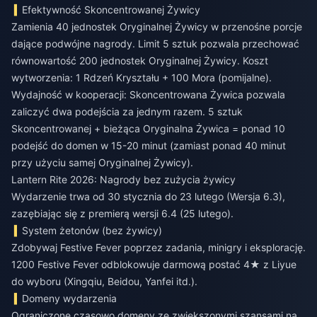
Efektywność Skoncentrowanej Żywicy
Zamienia 40 jednostek Oryginalnej Żywicy w przenośne porcje
dające podwójne nagrody. Limit 5 sztuk pozwala przechować
równowartość 200 jednostek Oryginalnej Żywicy. Koszt
wytworzenia: 1 Rdzeń Kryształu + 100 Mora (pomijalne).
Wydajność w kooperacji: Skoncentrowana Żywica pozwala
zaliczyć dwa podejścia za jednym razem. 5 sztuk
Skoncentrowanej + bieżąca Oryginalna Żywica = ponad 10
podejść do domen w 15-20 minut (zamiast ponad 40 minut
przy użyciu samej Oryginalnej Żywicy).
Lantern Rite 2026: Nagrody bez zużycia żywicy
Wydarzenie trwa od 30 stycznia do 23 lutego (Wersja 6.3),
zazębiając się z premierą wersji 6.4 (25 lutego).
System żetonów (bez żywicy)
Zdobywaj Festive Fever poprzez zadania, minigry i eksplorację.
1200 Festive Fever odblokowuje darmową postać 4★ z Liyue
do wyboru (Xingqiu, Beidou, Yanfei itd.).
Domeny wydarzenia
Ograniczone czasowo domeny ze zwiększonymi szansami na