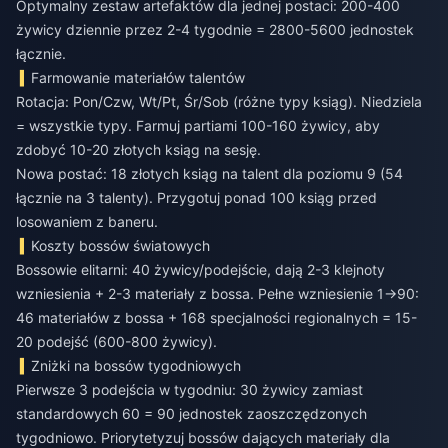
Optymalny zestaw artefaktów dla jednej postaci: 200-400
żywicy dziennie przez 2-4 tygodnie = 2800-5600 jednostek
łącznie.
Farmowanie materiałów talentów
Rotacja: Pon/Czw, Wt/Pt, Śr/Sob (różne typy ksiąg). Niedziela
= wszystkie typy. Farmuj partiami 100-160 żywicy, aby
zdobyć 10-20 złotych ksiąg na sesję.
Nowa postać: 18 złotych ksiąg na talent dla poziomu 9 (54
łącznie na 3 talenty). Przygotuj ponad 100 ksiąg przed
losowaniem z baneru.
Koszty bossów światowych
Bossowie elitarni: 40 żywicy/podejście, dają 2-3 klejnoty
wzniesienia + 2-3 materiały z bossa. Pełne wzniesienie 1→90:
46 materiałów z bossa + 168 specjalności regionalnych = 15-
20 podejść (600-800 żywicy).
Zniżki na bossów tygodniowych
Pierwsze 3 podejścia w tygodniu: 30 żywicy zamiast
standardowych 60 = 90 jednostek zaoszczędzonych
tygodniowo. Priorytetyzuj bossów dających materiały dla