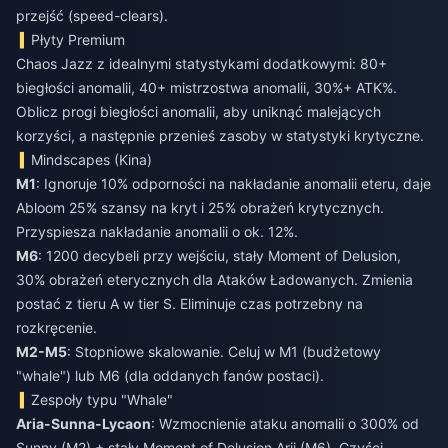
przejść (speed-clears).
Płyty Premium
Chaos Jazz z idealnymi statystykami dodatkowymi: 80+
biegłości anomalii, 40+ mistrzostwa anomalii, 30%+ ATK%.
Oblicz progi biegłości anomalii, aby uniknąć malejących
korzyści, a następnie przenieś zasoby w statystyki krytyczne.
Mindscapes (Kina)
M1
: Ignoruje 10% odporności na nakładanie anomalii eteru, daje
Abloom 25% szansy na kryt i 25% obrażeń krytycznych.
Przyspiesza nakładanie anomalii o ok. 12%.
M6
: 1200 decybeli przy wejściu, stały Moment of Delusion,
30% obrażeń eterycznych dla Ataków Ładowanych. Zmienia
postać z tieru A w tier S. Eliminuje czas potrzebny na
rozkręcenie.
M2-M5
: Stopniowe skalowanie. Celuj w M1 (budżetowy
"whale") lub M6 (dla oddanych fanów postaci).
Zespoły typu "Whale"
Aria-Sunna-Lycaon
: Wzmocnienie ataku anomalii o 300% od
Sunny (M2) + stały Moment of Delusion Arii (M6). Czyści