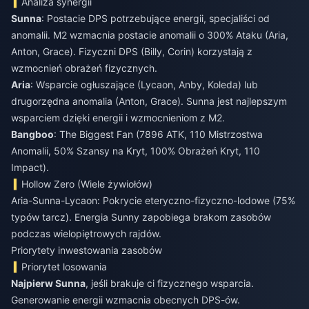
Analiza synergii
Sunna
: Postacie DPS potrzebujące energii, specjaliści od
anomalii. M2 wzmacnia postacie anomalii o 300% Ataku (Aria,
Anton, Grace). Fizyczni DPS (Billy, Corin) korzystają z
wzmocnień obrażeń fizycznych.
Aria
: Wsparcie ogłuszające (Lycaon, Anby, Koleda) lub
drugorzędna anomalia (Anton, Grace). Sunna jest najlepszym
wsparciem dzięki energii i wzmocnieniom z M2.
Bangboo
: The Biggest Fan (7896 ATK, 110 Mistrzostwa
Anomalii, 50% Szansy na Kryt, 100% Obrażeń Kryt, 110
Impact).
Hollow Zero (Wiele żywiołów)
Aria-Sunna-Lycaon: Pokrycie eteryczno-fizyczno-lodowe (75%
typów tarcz). Energia Sunny zapobiega brakom zasobów
podczas wielopiętrowych rajdów.
Priorytety inwestowania zasobów
Priorytet losowania
Najpierw Sunna
, jeśli brakuje ci fizycznego wsparcia.
Generowanie energii wzmacnia obecnych DPS-ów.