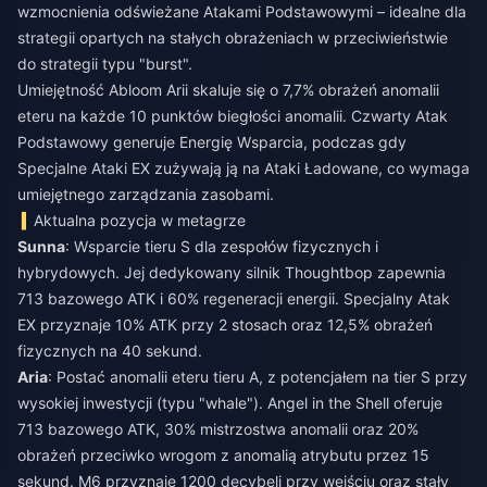
wzmocnienia odświeżane Atakami Podstawowymi – idealne dla
strategii opartych na stałych obrażeniach w przeciwieństwie
do strategii typu "burst".
Umiejętność Abloom Arii skaluje się o 7,7% obrażeń anomalii
eteru na każde 10 punktów biegłości anomalii. Czwarty Atak
Podstawowy generuje Energię Wsparcia, podczas gdy
Specjalne Ataki EX zużywają ją na Ataki Ładowane, co wymaga
umiejętnego zarządzania zasobami.
Aktualna pozycja w metagrze
Sunna
: Wsparcie tieru S dla zespołów fizycznych i
hybrydowych. Jej dedykowany silnik Thoughtbop zapewnia
713 bazowego ATK i 60% regeneracji energii. Specjalny Atak
EX przyznaje 10% ATK przy 2 stosach oraz 12,5% obrażeń
fizycznych na 40 sekund.
Aria
: Postać anomalii eteru tieru A, z potencjałem na tier S przy
wysokiej inwestycji (typu "whale"). Angel in the Shell oferuje
713 bazowego ATK, 30% mistrzostwa anomalii oraz 20%
obrażeń przeciwko wrogom z anomalią atrybutu przez 15
sekund. M6 przyznaje 1200 decybeli przy wejściu oraz stały