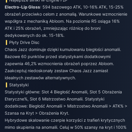
Electro-Lip Gloss
: 594 bazowego ATK, 10-16% ATK, 15-25%
obrażeń przeciwko celom z anomalią. Warunkowe wzmocnienie
współgra z mechaniką Abloom. Na poziomie R5 osiąga 16%
ATK i 25% obrażeń, zmniejszając różnicę do broni
dedykowanych do ok. 15-18%.
Płyty Drive Disc
Chaos Jazz dominuje dzięki kumulowaniu biegłości anomalii.
Bazowe 60 punktów przed statystykami dodatkowymi
zapewnia 46,2% wzmocnienia obrażeń poprzez Abloom.
Zaakceptuj niedoskonały zestaw Chaos Jazz zamiast
idealnych zestawów alternatywnych.
Statystyki
Statystyki główne: Slot 4 Biegłość Anomalii, Slot 5 Obrażenia
Eteryczne%, Slot 6 Mistrzostwo Anomalii. Statystyki
dodatkowe: Biegłość Anomalii > Mistrzostwo Anomalii > ATK% >
Szansa na Kryt > Obrażenia Kryt.
Hybrydowe skalowanie czerpie korzyści z trafień krytycznych
mimo skupienia na anomalii. Celuj w 50% szansy na kryt i 100%