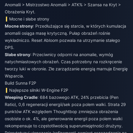
Anomalii > Mistrzostwo Anomalii > ATK% > Szansa na Kryt >
Obrażenia Kryt.
Mocne i słabe strony
Mocne strony
: Przedłużające się starcia, w których kumulacja
anomalii osiąga masę krytyczną. Pułap obrażeń rośnie
wykładniczo. Reset Abloom pozwala na utrzymanie stałego
DPS.
Słabe strony
: Przeciwnicy odporni na anomalie, wymóg
natychmiastowych obrażeń. Czas potrzebny na rozkręcenie
tworzy luki w obronie. Złe zarządzanie energią marnuje Energię
Wsparcia.
Build Sunna F2P
Najlepsze silniki W-Engine F2P
Weeping Cradle
: 684 bazowego ATK, 24% przebicia (Pen
Ratio), 0,6 regeneracji energii/sek poza polem walki. Strata 29
punktów ATK względem Thoughtbop zmniejsza obrażenia
osobiste o ok. 4%, ale generowanie energii poza polem walki
rekompensuje to częstotliwością superumiejętności drużyny.
Priorytetyzuj ulepszanie (refinement) zamiast oszczędzania na