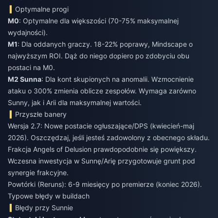
Optymalne progi
M0
: Optymalne dla większości (70-75% maksymalnej
wydajności).
M1
: Dla oddanych graczy. 18-22% poprawy, Mindscape o
najwyższym ROI. Dąż do niego dopiero po zdobyciu obu
postaci na M0.
M2 Sunna
: Dla kont skupionych na anomalii. Wzmocnienie
ataku o 300% zmienia oblicze zespołów. Wymaga zarówno
Sunny, jak i Arii dla maksymalnej wartości.
Przyszłe banery
Wersja 2.7: Nowe postacie ogłuszające/DPS (kwiecień-maj
2026). Oszczędzaj, jeśli jesteś zadowolony z obecnego składu.
Frakcja Angels of Delusion prawdopodobnie się powiększy.
Wczesna inwestycja w Sunnę/Arię przygotowuje grunt pod
synergie frakcyjne.
Powtórki (Reruns): 6-9 miesięcy po premierze (koniec 2026).
Typowe błędy w buildach
Błędy przy Sunnie