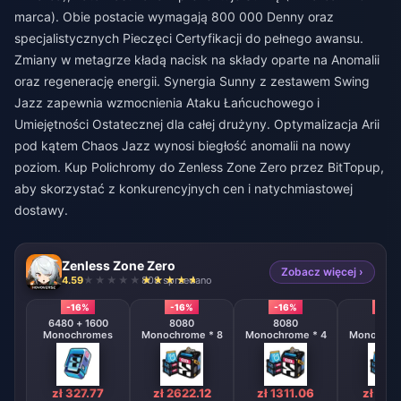
marca). Obie postacie wymagają 800 000 Denny oraz
specjalistycznych Pieczęci Certyfikacji do pełnego awansu.
Zmiany w metagrze kładą nacisk na składy oparte na Anomalii
oraz regenerację energii. Synergia Sunny z zestawem Swing
Jazz zapewnia wzmocnienia Ataku Łańcuchowego i
Umiejętności Ostatecznej dla całej drużyny. Optymalizacja Arii
pod kątem Chaos Jazz wynosi biegłość anomalii na nowy
poziom.
Kup Polichromy do Zenless Zone Zero
przez BitTopup,
aby skorzystać z konkurencyjnych cen i natychmiastowej
dostawy.
Zenless Zone Zero
Zobacz więcej ›
4.59
808 sprzedano
-16%
-16%
-16%
-16%
6480 + 1600
8080
8080
808
Monochromes
Monochrome * 8
Monochrome * 4
Monochrom
zł 327.77
zł 2622.12
zł 1311.06
zł 655