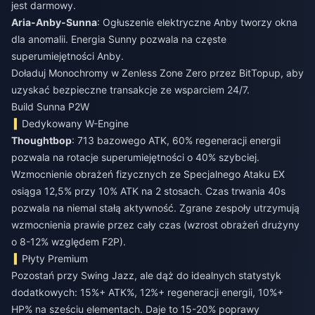
jest darmowy.
Aria-Anby-Sunna
: Ogłuszenie elektryczne Anby tworzy okna
dla anomalii. Energia Sunny pozwala na częste
superumiejętności Anby.
Doładuj Monochromy w Zenless Zone Zero
przez BitTopup, aby
uzyskać bezpieczne transakcje ze wsparciem 24/7.
Build Sunna P2W
Dedykowany W-Engine
Thoughtbop
: 713 bazowego ATK, 60% regeneracji energii
pozwala na rotacje superumiejętności o 40% szybciej.
Wzmocnienie obrażeń fizycznych ze Specjalnego Ataku EX
osiąga 12,5% przy 10% ATK na 2 stosach. Czas trwania 40s
pozwala na niemal stałą aktywność. Zgrane zespoły utrzymują
wzmocnienia prawie przez cały czas (wzrost obrażeń drużyny
o 8-12% względem F2P).
Płyty Premium
Pozostań przy Swing Jazz, ale dąż do idealnych statystyk
dodatkowych: 15%+ ATK%, 12%+ regeneracji energii, 10%+
HP% na sześciu elementach. Daje to 15-20% poprawy