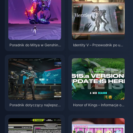
Poradnik do Mitya w Genshin I
Identity V – Przewodnik po umi
mpact | Sierpień 2026
ejętnościach postacie Herztier
Emil | Sierpień 2026
Poradnik dotyczący najlepszy
Honor of Kings – Informacje o a
ch ustawień w Delta Force | si
ktualizacji S15.a | Sierpień 202
erpień 2026
6