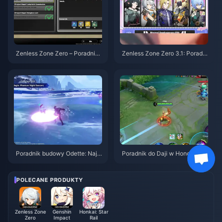
Zenless Zone Zero – Poradnik
Zenless Zone Zero 3.1: Poradni
do Operacji Bajgiel | Sierpień 2
k wyboru darmowego agenta |
026
Sierpień 2026
Poradnik budowy Odette: Najle
Poradnik do Daji w Honor of Ki
psze bronie, artefakty i drużyn
ngs: 10 najlepszych trików | si
y | Sierpień 2026
erpień 2026
POLECANE PRODUKTY
Zenless Zone
Genshin
Honkai: Star
Zero
Impact
Rail