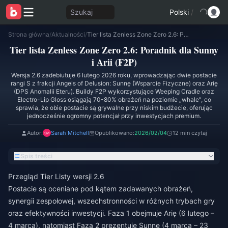
Szukaj
Polski
/
Strona główna
/
Aktualności
/
Tier lista Zenless Zone Zero 2.6: Poradnik dla Sunny i Arii (F2P)
Tier lista Zenless Zone Zero 2.6: Poradnik dla Sunny
i Arii (F2P)
Wersja 2.6 zadebiutuje 6 lutego 2026 roku, wprowadzając dwie postacie
rangi S z frakcji Angels of Delusion: Sunnę (Wsparcie Fizyczne) oraz Arię
(DPS Anomalii Eteru). Buildy F2P wykorzystujące Weeping Cradle oraz
Electro-Lip Gloss osiągają 70-80% obrażeń na poziomie „whale”, co
sprawia, że obie postacie są grywalne przy niskim budżecie, oferując
jednocześnie ogromny potencjał przy inwestycjach premium.
Autor:
Sarah Mitchell
Opublikowano:
2026/02/04
12 min czytaj
Spis treści
Przegląd Tier Listy wersji 2.6
Postacie są oceniane pod kątem zadawanych obrażeń,
synergii zespołowej, wszechstronności w różnych trybach gry
oraz efektywności inwestycji. Faza 1 obejmuje Arię (6 lutego –
4 marca), natomiast Faza 2 prezentuje Sunnę (4 marca – 23