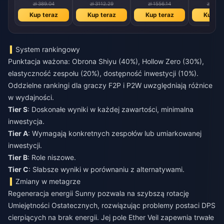
zł 389.04
zł 3112.29
zł 1556.14
zł 778.
Kup teraz
Kup teraz
Kup teraz
Kup te
System rankingowy
Punktacja ważona: Obrona Shiyu (40%), Hollow Zero (30%),
elastyczność zespołu (20%), dostępność inwestycji (10%).
Oddzielne rankingi dla graczy F2P i P2W uwzględniają różnice
w wydajności.
Tier S
: Doskonałe wyniki w każdej zawartości, minimalna
inwestycja.
Tier A
: Wymagają konkretnych zespołów lub umiarkowanej
inwestycji.
Tier B
: Role niszowe.
Tier C
: Słabsze wyniki w porównaniu z alternatywami.
Zmiany w metagrze
Regeneracja energii Sunny pozwala na szybszą rotację
Umiejętności Ostatecznych, rozwiązując problemy postaci DPS
cierpiących na brak energii. Jej pole Ether Veil zapewnia trwałe