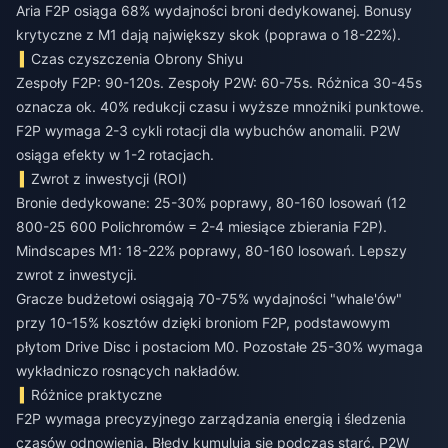
Aria F2P osiąga 68% wydajności broni dedykowanej. Bonusy
krytyczne z M1 dają największy skok (poprawa o 18-22%).
Czas czyszczenia Obrony Shiyu
Zespoły F2P: 90-120s. Zespoły P2W: 60-75s. Różnica 30-45s
oznacza ok. 40% redukcji czasu i wyższe mnożniki punktowe.
F2P wymaga 2-3 cykli rotacji dla wybuchów anomalii. P2W
osiąga efekty w 1-2 rotacjach.
Zwrot z inwestycji (ROI)
Bronie dedykowane: 25-30% poprawy, 80-160 losowań (12
800-25 600 Polichromów = 2-4 miesiące zbierania F2P).
Mindscapes M1: 18-22% poprawy, 80-160 losowań. Lepszy
zwrot z inwestycji.
Gracze budżetowi osiągają 70-75% wydajności "whale'ów"
przy 10-15% kosztów dzięki broniom F2P, podstawowym
płytom Drive Disc i postaciom M0. Pozostałe 25-30% wymaga
wykładniczo rosnących nakładów.
Różnice praktyczne
F2P wymaga precyzyjnego zarządzania energią i śledzenia
czasów odnowienia. Błędy kumulują się podczas starć. P2W