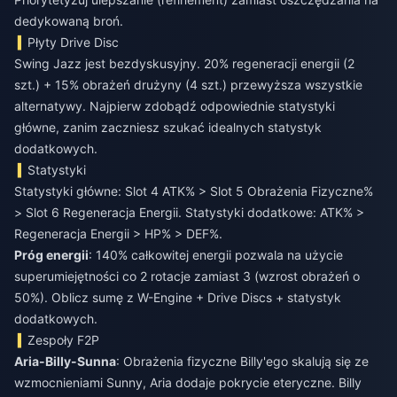
dedykowaną broń.
Płyty Drive Disc
Swing Jazz jest bezdyskusyjny. 20% regeneracji energii (2
szt.) + 15% obrażeń drużyny (4 szt.) przewyższa wszystkie
alternatywy. Najpierw zdobądź odpowiednie statystyki
główne, zanim zaczniesz szukać idealnych statystyk
dodatkowych.
Statystyki
Statystyki główne: Slot 4 ATK% > Slot 5 Obrażenia Fizyczne%
> Slot 6 Regeneracja Energii. Statystyki dodatkowe: ATK% >
Regeneracja Energii > HP% > DEF%.
Próg energii
: 140% całkowitej energii pozwala na użycie
superumiejętności co 2 rotacje zamiast 3 (wzrost obrażeń o
50%). Oblicz sumę z W-Engine + Drive Discs + statystyk
dodatkowych.
Zespoły F2P
Aria-Billy-Sunna
: Obrażenia fizyczne Billy'ego skalują się ze
wzmocnieniami Sunny, Aria dodaje pokrycie eteryczne. Billy