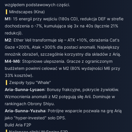
względem podstawowych części.
Mindscapes (Kina)
M1
: 15 energii przy wejściu (180s CD), redukcja DEF w strefie
dochodzenia o -7%, kumulująca się 3x na 40s (łącznie 21%
redukcji).
M2
: Ether Veil transformuje się – ATK +10%, obrażenia Cat's
Gaze +200%, Atak +300% dla postaci anomalii. Największy
mnożnik obrażeń, szczególnie korzystny dla składów z Arią.
M4-M6
: Stopniowe ulepszenia. Gracze z ograniczonym
budżetem powinni celować w M2 (80% wydajności M6 przy
33% kosztów).
Zespoły typu "Whale"
Aria-Sunna-Lycaon
: Bonusy frakcyjne, pokrycie żywiołów.
Wzmocnienia anomalii z M2 potęgują siłę Arii. Dominuje w
rankingach Obrony Shiyu.
Aria-Sunna-Yuzuha
: Potrójne wsparcie pozwala na grę Arią
jako "hyper-invested" solo DPS.
Build Aria F2P
Najlepsze silniki W-Engine F2P