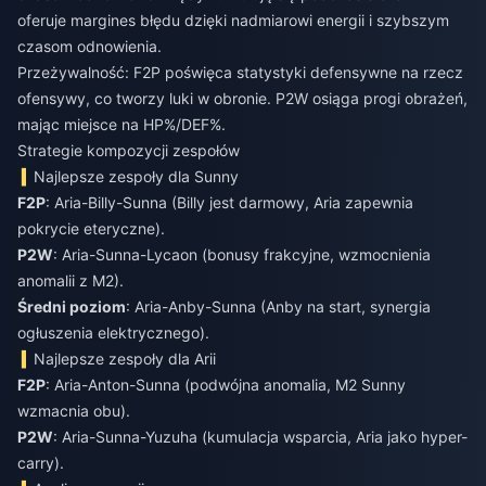
oferuje margines błędu dzięki nadmiarowi energii i szybszym
czasom odnowienia.
Przeżywalność: F2P poświęca statystyki defensywne na rzecz
ofensywy, co tworzy luki w obronie. P2W osiąga progi obrażeń,
mając miejsce na HP%/DEF%.
Strategie kompozycji zespołów
Najlepsze zespoły dla Sunny
F2P
: Aria-Billy-Sunna (Billy jest darmowy, Aria zapewnia
pokrycie eteryczne).
P2W
: Aria-Sunna-Lycaon (bonusy frakcyjne, wzmocnienia
anomalii z M2).
Średni poziom
: Aria-Anby-Sunna (Anby na start, synergia
ogłuszenia elektrycznego).
Najlepsze zespoły dla Arii
F2P
: Aria-Anton-Sunna (podwójna anomalia, M2 Sunny
wzmacnia obu).
P2W
: Aria-Sunna-Yuzuha (kumulacja wsparcia, Aria jako hyper-
carry).