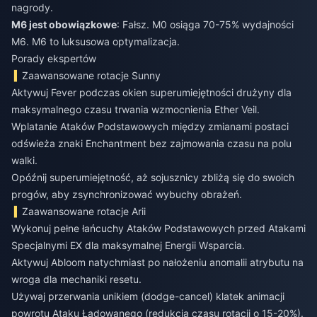
nagrody.
M6 jest obowiązkowe
: Fałsz. M0 osiąga 70-75% wydajności
M6. M6 to luksusowa optymalizacja.
Porady ekspertów
Zaawansowane rotacje Sunny
Aktywuj Fever podczas okien superumiejętności drużyny dla
maksymalnego czasu trwania wzmocnienia Ether Veil.
Wplatanie Ataków Podstawowych między zmianami postaci
odświeża znaki Enchantment bez zajmowania czasu na polu
walki.
Opóźnij superumiejętność, aż sojusznicy zbliżą się do swoich
progów, aby zsynchronizować wybuchy obrażeń.
Zaawansowane rotacje Arii
Wykonuj pełne łańcuchy Ataków Podstawowych przed Atakami
Specjalnymi EX dla maksymalnej Energii Wsparcia.
Aktywuj Abloom natychmiast po nałożeniu anomalii atrybutu na
wroga dla mechaniki resetu.
Używaj przerwania unikiem (dodge-cancel) klatek animacji
powrotu Ataku Ładowanego (redukcja czasu rotacji o 15-20%).