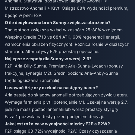
Anomalii. Statystyki dodatkowe: Biegłość Anomalii >
Mistrzostwo Anomalii > Kryt. Osiąga 68% wydajności premium,
będąc w pełni F2P.
O ile dedykowana broń Sunny zwiększa obrażenia?
Thoughtbop zwiększa wkład w zespół o 25-30% względem
Weeping Cradle (713 vs 684 ATK, 60% regeneracji energii,
wzmocnienia obrażeń fizycznych). Różnica rośnie w dłuższych
starciach. Alternatywy F2P pozostają opłacalne.
Najlepsze zespoły dla Sunny w wersji 2.6?
F2P: Aria-Billy-Sunna. Premium: Aria-Sunna-Lycaon (bonusy
frakcyjne, synergia M2). Średni poziom: Aria-Anby-Sunna
(pętle ogłuszenia i anomalii).
Losować Arię czy czekać na następny baner?
Aria pasuje do składów anomalii potrzebujących żywiołu eteru.
Wymaga farmienia płyt i potencjalnie M1. Czekaj na wersję 2.7,
jeśli nie masz postaci anomalii lub wolisz prostszy styl gry.
Faza 1 pozwala na testy przed podjęciem decyzji.
Jaka jest różnica w wydajności między F2P a P2W?
F2P osiąga 68-72% wydajności P2W. Czasy czyszczenia