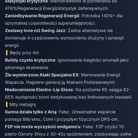
Statystyki krytyczne
: Marnotrawstwo w porównaniu do
ATK%/Regeneracji Energii/statystyk defensywnych.
Zaniedbywanie Regeneracji Energii
: Potrzeba 140%+ dla
optymalnej częstotliwości superumiejętności.
Zestawy inne niż Swing Jazz
: Żadna alternatywa nie
dorównuje 4-częściowemu wzmocnieniu drużyny i synergii
energii.
Błędy przy Arii
Buildy czysto krytyczne
: Ignorowanie biegłości anomalii jako
głównego skalowania.
Źle wymierzone Ataki Specjalne EX
: Marnowanie Energii
Wsparcia. Najpierw generuj ją Atakami Podstawowymi.
Niedocenianie Electro-Lip Gloss
: Na poziomie R5 osiąga 82-
85% wydajności broni dedykowanej bez limitowanych losowań.
Mity metagry
Sunna działa tylko z Arią
: Fałsz. Uniwersalne wsparcie
pomaga Billy'emu, Corin i przyszłym fizycznym DPS-om.
F2P nie może wyczyścić endgame'u
: Fałsz. F2P czyści 10.
piętro Obrony Shiyu z 30-45s opóźnieniem, zdobywając pełne