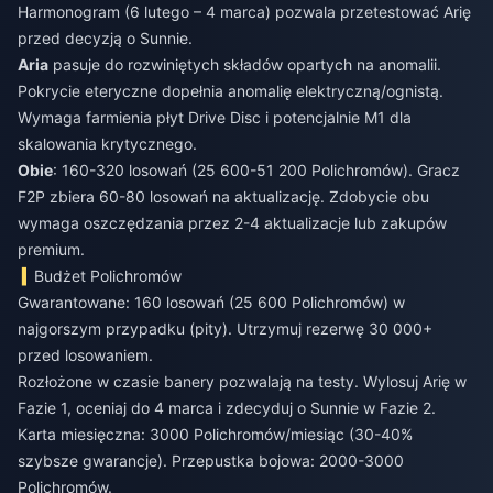
Harmonogram (6 lutego – 4 marca) pozwala przetestować Arię
przed decyzją o Sunnie.
Aria
pasuje do rozwiniętych składów opartych na anomalii.
Pokrycie eteryczne dopełnia anomalię elektryczną/ognistą.
Wymaga farmienia płyt Drive Disc i potencjalnie M1 dla
skalowania krytycznego.
Obie
: 160-320 losowań (25 600-51 200 Polichromów). Gracz
F2P zbiera 60-80 losowań na aktualizację. Zdobycie obu
wymaga oszczędzania przez 2-4 aktualizacje lub zakupów
premium.
Budżet Polichromów
Gwarantowane: 160 losowań (25 600 Polichromów) w
najgorszym przypadku (pity). Utrzymuj rezerwę 30 000+
przed losowaniem.
Rozłożone w czasie banery pozwalają na testy. Wylosuj Arię w
Fazie 1, oceniaj do 4 marca i zdecyduj o Sunnie w Fazie 2.
Karta miesięczna: 3000 Polichromów/miesiąc (30-40%
szybsze gwarancje). Przepustka bojowa: 2000-3000
Polichromów.