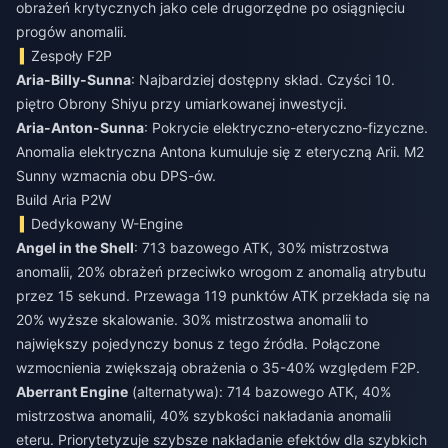
obrażeń krytycznych jako cele drugorzędne po osiągnięciu
progów anomalii.
Zespoły F2P
Aria-Billy-Sunna
: Najbardziej dostępny skład. Czyści 10.
piętro Obrony Shiyu przy umiarkowanej inwestycji.
Aria-Anton-Sunna
: Pokrycie elektryczno-eteryczno-fizyczne.
Anomalia elektryczna Antona kumuluje się z eteryczną Arii. M2
Sunny wzmacnia obu DPS-ów.
Build Aria P2W
Dedykowany W-Engine
Angel in the Shell
: 713 bazowego ATK, 30% mistrzostwa
anomalii, 20% obrażeń przeciwko wrogom z anomalią atrybutu
przez 15 sekund. Przewaga 119 punktów ATK przekłada się na
20% wyższe skalowanie. 30% mistrzostwa anomalii to
największy pojedynczy bonus z tego źródła. Połączone
wzmocnienia zwiększają obrażenia o 35-40% względem F2P.
Aberrant Engine
(alternatywa): 714 bazowego ATK, 40%
mistrzostwa anomalii, 40% szybkości nakładania anomalii
eteru. Priorytetyzuje szybsze nakładanie efektów dla szybkich