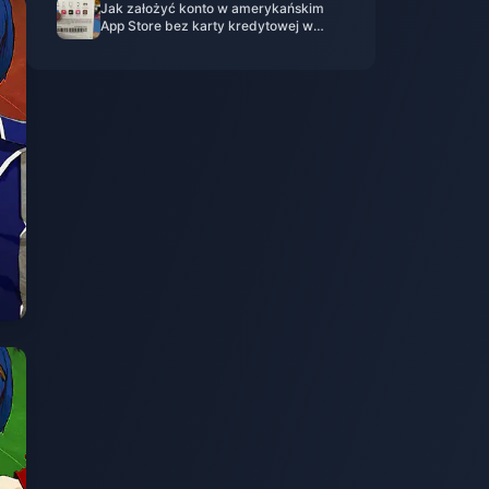
Jak założyć konto w amerykańskim
App Store bez karty kredytowej w
2025 roku: Sposób z kartą
podarunkową Apple