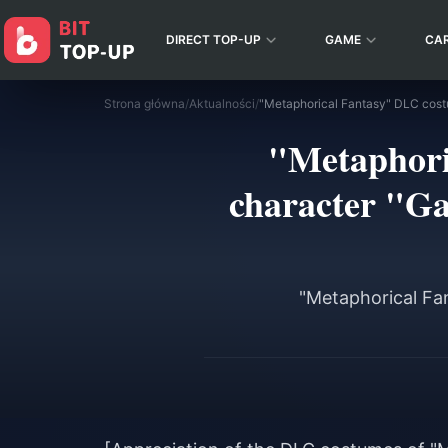
DIRECT TOP-UP
GAME
CA
Strona główna
/
Aktualności
/
"Metaphori
character "Ga
"Metaphorical Fa