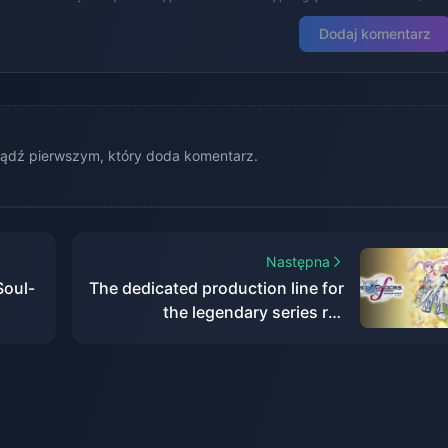
Dodaj komentarz
ądź pierwszym, który doda komentarz.
Następna
Soul-
The dedicated production line for
the legendary series re-
 in
engraving project has been
n
completed