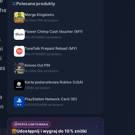
he
Polecane produkty
the
Merge Kingdoms
GLOBAL
768 sprzedano
c
Flower Chimp Cash Voucher (MY)
MALAYSIA
650 sprzedano
s
i
TuneTalk Prepaid Reload (MY)
MALAYSIA
693 sprzedano
i
Knives Out PIN
es
GLOBAL
554 sprzedano
Karta podarunkowa Roblox (USA)
t
US
684 sprzedano
a
PlayStation Network Card (ID)
INDONESIA
896 sprzedano
on
OFERTA LIMITOWANA
Udostępnij i wygraj do 10% zniżki