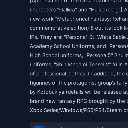
[Appreciation of the DLC costumes of "M
characters "Gallica" and "Hulkenberg"] A
new work "Metaphorical Fantasy: ReFanta
commemorative edition) 8 outfits look l
IPs. They are: "Persona" St. White Sabl
Academy School Uniforms, and "Persona
High School uniforms, "Persona 5" Shuj
uniforms, "Shin Megami Tensei V" Yuin A
of professional clothes. In addition, the
figurines of the protagonist group’s fai
by Kotobukiya (details will be released a
brand new fantasy RPG brought by the t
Xbox Series/Windows/PS5/PS4/Steam on