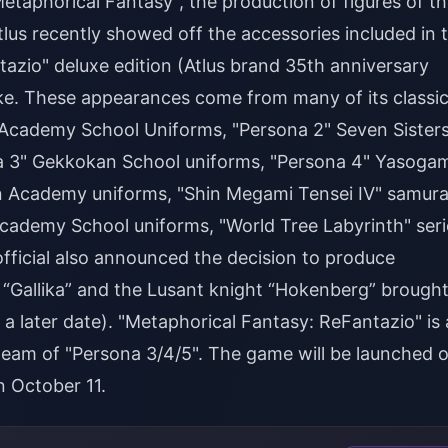
etaphorical Fantasy", the production of figures of t
tlus recently showed off the accessories included in 
zio" deluxe edition (Atlus brand 35th anniversary
ike. These appearances come from many of its classi
e Academy School Uniforms, "Persona 2" Seven Sister
 3" Gekkokan School uniforms, "Persona 4" Yasogam
in Academy uniforms, "Shin Megami Tensei IV" samura
cademy School uniforms, "World Tree Labyrinth" seri
 official also announced the decision to produce
ry “Gallika” and the Lusant knight “Hokenberg” brough
t a later date). "Metaphorical Fantasy: ReFantazio" is 
eam of "Persona 3/4/5". The game will be launched 
 October 11.