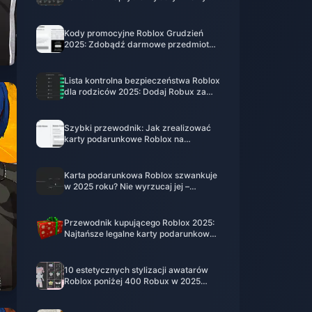
podarunkowej za 10$
Kody promocyjne Roblox Grudzień
2025: Zdobądź darmowe przedmioty
do awatara + 15 sprytnych ulepszeń
Robux
Lista kontrolna bezpieczeństwa Roblox
dla rodziców 2025: Dodaj Robux za
pomocą cyfrowych kart
podarunkowych (karta kredytowa nie
jest potrzebna)
Szybki przewodnik: Jak zrealizować
karty podarunkowe Roblox na
urządzeniach mobilnych w 2025 roku
– iOS, Android, iPad (tylko przez
przeglądarkę)
Karta podarunkowa Roblox szwankuje
w 2025 roku? Nie wyrzucaj jej –
najpierw napraw nieprawidłowe kody,
błędy **już użytych** kart i blokady
regionalne
Przewodnik kupującego Roblox 2025:
Najtańsze legalne karty podarunkowe
z natychmiastową dostawą e-mail
(bez karty kredytowej)
10 estetycznych stylizacji awatarów
Roblox poniżej 400 Robux w 2025
roku (idealne na jedno małe
doładowanie karty podarunkowej)