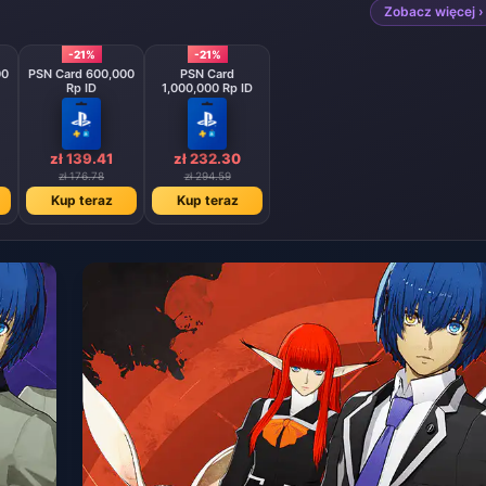
Zobacz więcej ›
-21%
-21%
00
PSN Card 600,000
PSN Card
Rp ID
1,000,000 Rp ID
zł 139.41
zł 232.30
zł 176.78
zł 294.59
Kup teraz
Kup teraz