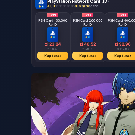
PlayStation Network Card (ID)
4.03
896 sprzedano
-21%
-21%
-21%
PSN Card 100,000
PSN Card 200,000
PSN Card 400,0
Rp ID
Rp ID
Rp ID
zł 23.24
zł 46.52
zł 92.96
zł 29.49
zł 58.98
zł 117.88
Kup teraz
Kup teraz
Kup teraz