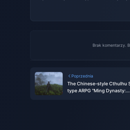
Brak komentarzy. B
Poprzednia
The Chinese-style Cthulhu 
type ARPG "Ming Dynasty:
Yuanxu Yu" will be launched
2025 and will be launched o
XGP