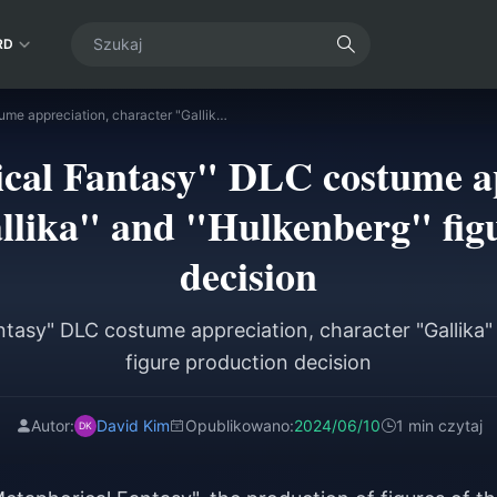
RD
"Metaphorical Fantasy" DLC costume appreciation, character "Gallika" and "Hulkenberg" figure production decision
cal Fantasy" DLC costume ap
llika" and "Hulkenberg" fig
decision
ntasy" DLC costume appreciation, character "Gallika"
figure production decision
Autor:
David Kim
Opublikowano:
2024/06/10
1 min czytaj