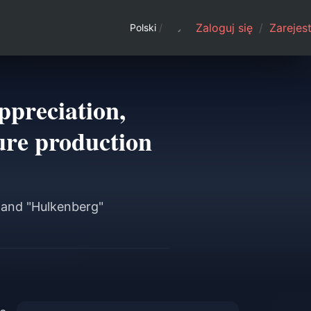
Zaloguj się
/
Zarejest
Polski
/
preciation,
ure production
 and "Hulkenberg"