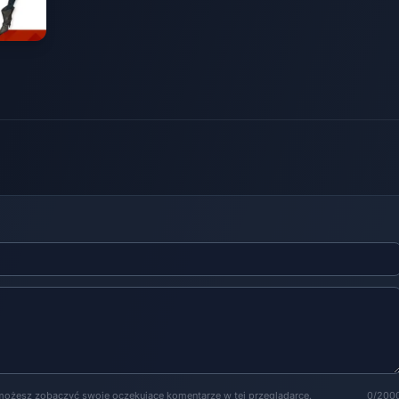
możesz zobaczyć swoje oczekujące komentarze w tej przeglądarce.
0/200