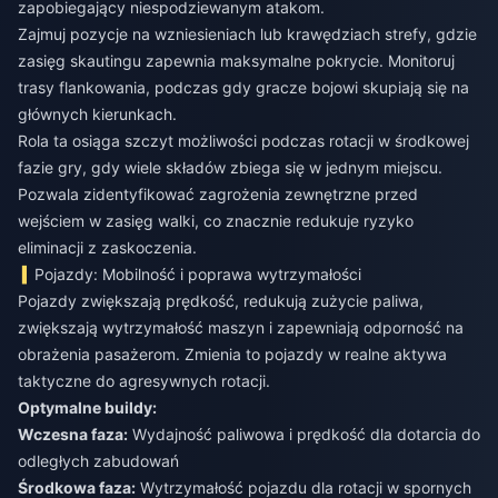
zapobiegający niespodziewanym atakom.
Zajmuj pozycje na wzniesieniach lub krawędziach strefy, gdzie
zasięg skautingu zapewnia maksymalne pokrycie. Monitoruj
trasy flankowania, podczas gdy gracze bojowi skupiają się na
głównych kierunkach.
Rola ta osiąga szczyt możliwości podczas rotacji w środkowej
fazie gry, gdy wiele składów zbiega się w jednym miejscu.
Pozwala zidentyfikować zagrożenia zewnętrzne przed
wejściem w zasięg walki, co znacznie redukuje ryzyko
eliminacji z zaskoczenia.
Pojazdy: Mobilność i poprawa wytrzymałości
Pojazdy zwiększają prędkość, redukują zużycie paliwa,
zwiększają wytrzymałość maszyn i zapewniają odporność na
obrażenia pasażerom. Zmienia to pojazdy w realne aktywa
taktyczne do agresywnych rotacji.
Optymalne buildy:
Wczesna faza:
Wydajność paliwowa i prędkość dla dotarcia do
odległych zabudowań
Środkowa faza:
Wytrzymałość pojazdu dla rotacji w spornych