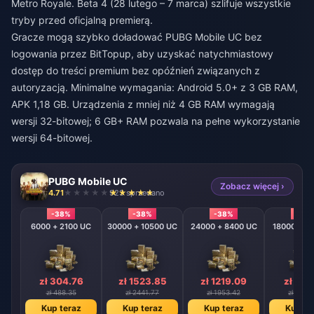
Metro Royale. Beta 4 (28 lutego – 7 marca) szlifuje wszystkie
tryby przed oficjalną premierą.
Gracze mogą
szybko doładować PUBG Mobile UC bez
logowania
przez BitTopup, aby uzyskać natychmiastowy
dostęp do treści premium bez opóźnień związanych z
autoryzacją. Minimalne wymagania: Android 5.0+ z 3 GB RAM,
APK 1,18 GB. Urządzenia z mniej niż 4 GB RAM wymagają
wersji 32-bitowej; 6 GB+ RAM pozwala na pełne wykorzystanie
wersji 64-bitowej.
PUBG Mobile UC
Zobacz więcej ›
4.71
923 sprzedano
-38%
-38%
-38%
-38
6000 + 2100 UC
30000 + 10500 UC
24000 + 8400 UC
18000 + 6
zł 304.76
zł 1523.85
zł 1219.09
zł 914
zł 488.35
zł 2441.77
zł 1953.42
zł 1465
Kup teraz
Kup teraz
Kup teraz
Kup te