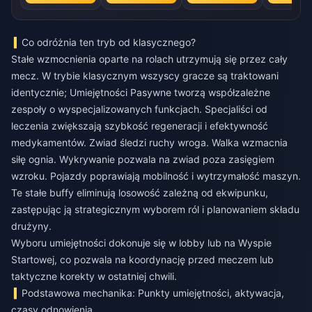
Co odróżnia ten tryb od klasycznego?
Stałe wzmocnienia oparte na rolach utrzymują się przez cały
mecz. W trybie klasycznym wszyscy gracze są traktowani
identycznie; Umiejętności Pasywne tworzą współzależne
zespoły o wyspecjalizowanych funkcjach. Specjaliści od
leczenia zwiększają szybkość regeneracji i efektywność
medykamentów. Zwiad śledzi ruchy wroga. Walka wzmacnia
siłę ognia. Wykrywanie pozwala na zwiad poza zasięgiem
wzroku. Pojazdy poprawiają mobilność i wytrzymałość maszyn.
Te stałe buffy eliminują losowość zależną od ekwipunku,
zastępując ją strategicznym wyborem ról i planowaniem składu
drużyny.
Wyboru umiejętności dokonuje się w lobby lub na Wyspie
Startowej, co pozwala na koordynację przed meczem lub
taktyczne korekty w ostatniej chwili.
Podstawowa mechanika: Punkty umiejętności, aktywacja,
czasy odnowienia