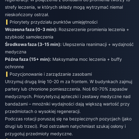
strefy leczenia, w których składy mogą wytrzymać niemal
nieskończony ostrzał.
Priorytety przydziału punktów umiejętności
Wczesna faza (0-3 min):
Rozszerzenie promienia leczenia +
Środkowa faza (3-15 min):
Ulepszenia reanimacji + wydajność
Późna faza (15+ min):
Maksymalna moc leczenia + buffy
ochronne
Pozycjonowanie i zarządzanie zasobami
Utrzymuj drugą linię 10-20 m za frontem. W budynkach zajmuj
partery lub chronione pomieszczenia. Noś 60-70% zapasów
medycznych. Priorytetyzuj apteczki i zestawy medyczne nad
bandażami – mnożniki wydajności dają większą wartość przy
przedmiotach o wysokiej regeneracji.
Podczas rotacji poruszaj się na bezpiecznych pozycjach (jako
drugi lub trzeci). Pod ostrzałem natychmiast szukaj osłony i
przygotuj przedmioty medyczne.