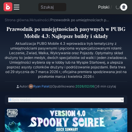
Szukaj
Polski
/
Strona główna
/
Aktualności
/
Przewodnik po umiejętnościach pasywnych w PUBG Mobile 4.3: Najlepsze buildy i składy
Przewodnik po umiejętnościach pasywnych w PUBG
Mobile 4.3: Najlepsze buildy i składy
Aktualizacja PUBG Mobile 4.3 wprowadza tryb tematyczny z
umiejętnościami pasywnymi i pięcioma wyspecjalizowanymi rolami:
Leczenie, Zwiad, Walka, Wykrywanie oraz Pojazdy. Optymalny skład
drużyny to: jeden medyk, dwóch specjalistów od walki i jeden zwiadowca.
Umiejętności wybiera się w lobby lub na Wyspie Startowej, a ulepsza
poprzez asysty członków drużyny i podróżowanie pojazdami. Beta trwa
od 29 stycznia do 7 marca 2026 r.; oficjalna premiera spodziewana jest na
przełomie marca i kwietnia 2026 r.
Autor:
Ryan Patel
Opublikowano:
2026/02/06
6 min czytaj
Spis treści