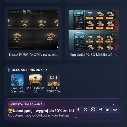
ngs: 10 najlepszych trików | si
PUBG Mobile z motywem Spid
erpień 2026
er-Mana | sierpień 2026
Klucz PUBG G-COIN na czerw
Kup tanio PUBG Mobile UC na
iec 2026: Czy podwójna promo
kolaborację z Naruto Shippude
cja za 91,43 USD naprawdę si
n (lipiec 2026): koszty, najleps
ę opłaca?
ze pakiety i bezpieczne doład
POLECANE PRODUKTY
owanie
Free Fire
PUBG Mobile
PUBG G-
Diamonds
UC
COIN CDK
(LATAM)
OFERTA LIMITOWANA
Udostępnij i wygraj do 10% zniżki
Udostępnij, aby odblokować koło fortuny.