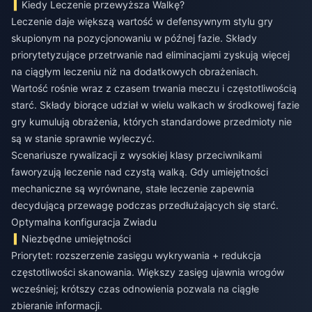
Kiedy Leczenie przewyższa Walkę?
Leczenie daje większą wartość w defensywnym stylu gry
skupionym na pozycjonowaniu w późnej fazie. Składy
priorytetyzujące przetrwanie nad eliminacjami zyskują więcej
na ciągłym leczeniu niż na dodatkowych obrażeniach.
Wartość rośnie wraz z czasem trwania meczu i częstotliwością
starć. Składy biorące udział w wielu walkach w środkowej fazie
gry kumulują obrażenia, których standardowe przedmioty nie
są w stanie sprawnie wyleczyć.
Scenariusze rywalizacji z wysokiej klasy przeciwnikami
faworyzują leczenie nad czystą walką. Gdy umiejętności
mechaniczne są wyrównane, stałe leczenie zapewnia
decydującą przewagę podczas przedłużających się starć.
Optymalna konfiguracja Zwiadu
Niezbędne umiejętności
Priorytet: rozszerzenie zasięgu wykrywania + redukcja
częstotliwości skanowania. Większy zasięg ujawnia wrogów
wcześniej; krótszy czas odnowienia pozwala na ciągłe
zbieranie informacji.