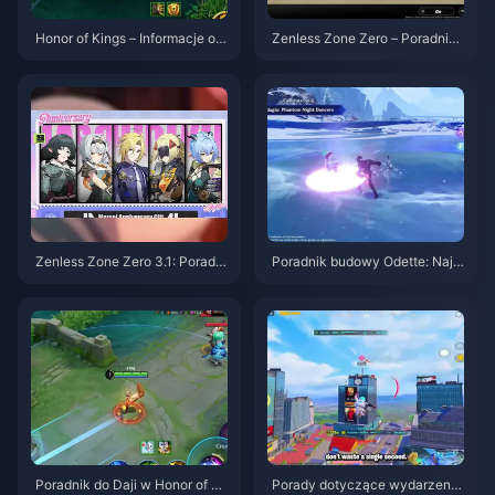
Honor of Kings – Informacje o a
Zenless Zone Zero – Poradnik
ktualizacji S15.a | Sierpień 202
do Operacji Bajgiel | Sierpień 2
6
026
Zenless Zone Zero 3.1: Poradni
Poradnik budowy Odette: Najle
k wyboru darmowego agenta |
psze bronie, artefakty i drużyn
Sierpień 2026
y | Sierpień 2026
Poradnik do Daji w Honor of Ki
Porady dotyczące wydarzenia