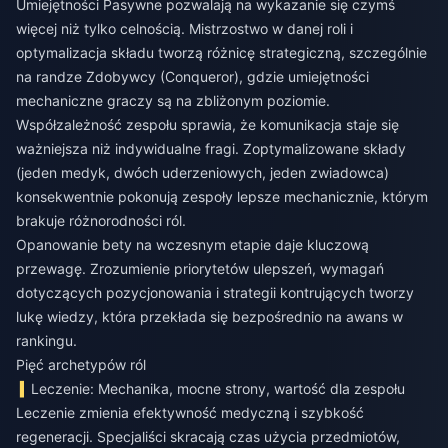
Umiejętności Pasywne pozwalają na wykazanie się czymś
więcej niż tylko celnością. Mistrzostwo w danej roli i
optymalizacja składu tworzą różnicę strategiczną, szczególnie
na randze Zdobywcy (Conqueror), gdzie umiejętności
mechaniczne graczy są na zbliżonym poziomie.
Współzależność zespołu sprawia, że komunikacja staje się
ważniejsza niż indywidualne fragi. Zoptymalizowane składy
(jeden medyk, dwóch uderzeniowych, jeden zwiadowca)
konsekwentnie pokonują zespoły lepsze mechanicznie, którym
brakuje różnorodności ról.
Opanowanie bety na wczesnym etapie daje kluczową
przewagę. Zrozumienie priorytetów ulepszeń, wymagań
dotyczących pozycjonowania i strategii kontrujących tworzy
lukę wiedzy, która przekłada się bezpośrednio na awans w
rankingu.
Pięć archetypów ról
Leczenie: Mechanika, mocne strony, wartość dla zespołu
Leczenie zmienia efektywność medyczną i szybkość
regeneracji. Specjaliści skracają czas użycia przedmiotów,