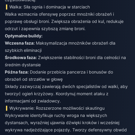
Walka: Siła ognia i dominacja w starciach
Walka wzmacnia ofensywę poprzez mnożniki obrażeń i
poprawę obsługi broni. Zwiększa obrażenia od kul, redukuje
odrzut i zapewnia szybszą zmianę broni.
Optymalne buildy:
Wczesna faza:
Maksymalizacja mnożników obrażeń dla
szybkich eliminacji
Środkowa faza:
Zwiększenie stabilności broni dla celności na
średnim dystansie
Późna faza:
Dodanie przebicia pancerza i bonusów do
obrażeń od strzałów w głowę
Składy zazwyczaj zawierają dwóch specjalistów od walki, aby
tworzyć ogień krzyżowy. Koordynuj moment ataku z
informacjami od zwiadowcy.
Wykrywanie: Rozszerzone możliwości skautingu
Wykrywanie identyfikuje ruchy wroga na większych
dystansach, wyraźniej ujawnia dźwięki kroków i wcześniej
wykrywa nadjeżdżające pojazdy. Tworzy defensywny obwód