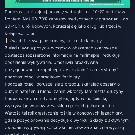
Podczas starć zajmuj pozycję w drugiej linii, 10-20 metrów za
frontem. Noś 60-70% zapasów medycznych w porównaniu do
30-40% u ról bojowych. Poruszaj się jako drugi lub trzeci w
kolejności rotacji.
Zwiad: Przewaga informacyjna i kontrola mapy
Zwiad ujawnia pozycje wrogów w obszarach skanowania,
dostarcza rozszerzone informacje na minimapie i redukuje
opóźnienie wykrywania. Umożliwia proaktywne
pozycjonowanie i zapobiega zasadzkom "trzeciej strony"
podczas rotacji w środkowej fazie gry.
Podczas rotacji poruszaj się z przodu, skanując obszary o
dużym natężeniu ruchu, zanim wkroczy tam reszta drużyny.
Podczas zmian strefy identyfikuj optymalne ścieżki,
wykrywając wrogów w wąskich gardłach (chokepoints).
Wartość tej roli drastycznie rośnie w końcowych fazach gry,
gdzie pozycjonowanie decyduje o wyniku. Składy z aktywnym
zwiadem wygrywają końcówki meczów ze znacznie wyższą
częstotliwością.