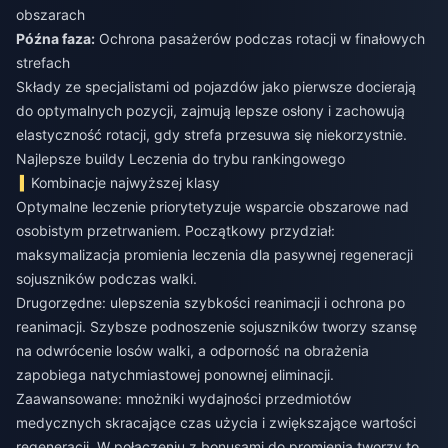
obszarach
Późna faza:
Ochrona pasażerów podczas rotacji w finałowych
strefach
Składy ze specjalistami od pojazdów jako pierwsze docierają
do optymalnych pozycji, zajmują lepsze osłony i zachowują
elastyczność rotacji, gdy strefa przesuwa się niekorzystnie.
Najlepsze buildy Leczenia do trybu rankingowego
Kombinacje najwyższej klasy
Optymalne leczenie priorytetyzuje wsparcie obszarowe nad
osobistym przetrwaniem. Początkowy przydział:
maksymalizacja promienia leczenia dla pasywnej regeneracji
sojuszników podczas walki.
Drugorzędne: ulepszenia szybkości reanimacji i ochrona po
reanimacji. Szybsze podnoszenie sojuszników tworzy szansę
na odwrócenie losów walki, a odporność na obrażenia
zapobiega natychmiastowej ponownej eliminacji.
Zaawansowane: mnożniki wydajności przedmiotów
medycznych skracające czas użycia i zwiększające wartości
regeneracji. W połączeniu z bonusami do promienia tworzy to