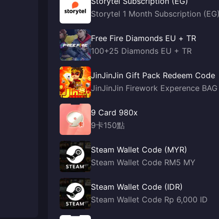
Storytel Subscription (EG)
Storytel 1 Month Subscription (EG
Free Fire Diamonds EU + TR
100+25 Diamonds EU + TR
JinJinJin Gift Pack Redeem Code
JinJinJin Firework Experence BAG
9 Card 980x
9卡150點
Steam Wallet Code (MYR)
Steam Wallet Code RM5 MY
Steam Wallet Code (IDR)
Steam Wallet Code Rp 6,000 ID