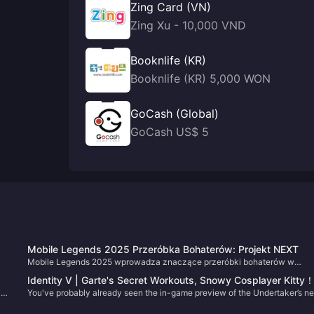
Zing Card (VN)
Zing Xu - 10,000 VND
Booknlife (KR)
Booknlife (KR) 5,000 WON
GoCash (Global)
GoCash US$ 5
Mobile Legends 2025 Przeróbka Bohaterów: Projekt NEXT
Mobile Legends 2025 wprowadza znaczące przeróbki bohaterów w
ramach Projektu NEXT 17 września, obejmujące bohaterów Otchłani: Alic
Identity V | Garte's Secret Workouts, Snowy Cosplayer Kitty
Dyrrotha i Thamuz, a także potwierdzoną przeróbkę Freyi 5 listopada.
y
You've probably already seen the in-game preview of the Undertaker’s n
,
Ostatnie aktualizacje przekształciły Kimmy, Gloo i Phoveusa w bohater
violet-tier skin with its color-changing effects. I think it's already very wel
rangi S, podczas gdy nadchodzące aktualizacje wizualne i zmiany balan