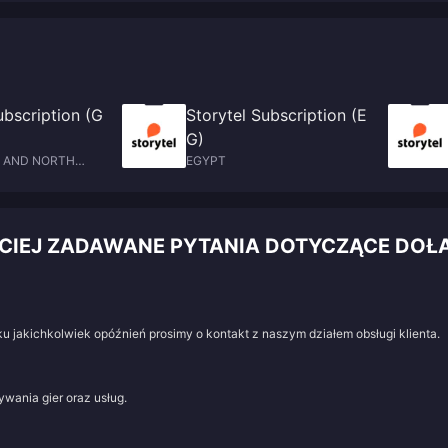
ss,
setups to dominate ranked matches with data-driven emblem optimizatio
ubscription (G
Storytel Subscription (E
G)
T AND NORTH
EGYPT
ĘŚCIEJ ZADAWANE PYTANIA DOTYCZĄCE DO
u jakichkolwiek opóźnień prosimy o kontakt z naszym działem obsługi klienta.
wania gier oraz usług.