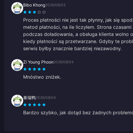
Bibo Khong
2026/08/03
Proces płatności nie jest tak płynny, jak się spod
metod płatności, na ile liczyłem. Strona czasami
podczas doładowania, a obsługa klienta wolno od
kiedy płatności są przetwarzane. Gdyby te prob
serwis byłby znacznie bardziej niezawodny.
Zi Young Phoon
2026/08/04
Mnóstwo zniżek.
泰瑞鸭
2026/08/04
Bardzo szybko, jak dotąd bez żadnych problem