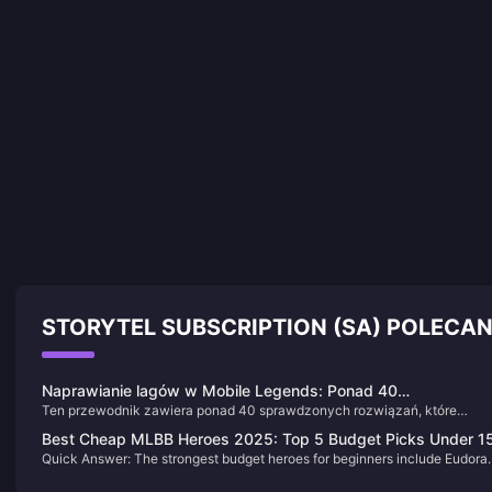
STORYTEL SUBSCRIPTION (SA) POLECA
Naprawianie lagów w Mobile Legends: Ponad 40
Ten przewodnik zawiera ponad 40 sprawdzonych rozwiązań, które
sprawdzonych sposobów na uzyskanie poniżej 50 ms
eliminują lagi i wysoki ping w Mobile Legends w 2025 roku. Od
Best Cheap MLBB Heroes 2025: Top 5 Budget Picks Under 1
optymalizacji sieci zmniejszającej ping poniżej 50 ms po ustawienia
Quick Answer: The strongest budget heroes for beginners include Eudora
BP
urządzenia zapewniające stabilne 60 FPS, te metody działają na
(2,000 BP), Zilong (5,500 BP), Tigreal (6,500 BP), Balmond (6,500 BP), a
wszystkich urządzeniach, w tym na budżetowych Androidach i wysokiej