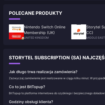
Saber (6,500 BP). These heroes offer simple mechanics, high effectivene
klasy iPhone'ach z lagami związanymi z ProMotion.
and cost under 15,000 Battle Points.
POLECANE PRODUKTY
Nintendo Switch Online
Storytel S
Membership (UK)
CC)
UNITED KINGDOM
MIDDLE EAS
AFRICA
STORYTEL SUBSCRIPTION (SA) NAJCZ
Jak długo trwa realizacja zamówienia?
Zazwyczaj zamówienie jest realizowane w ciągu kilku minut. W przypadk
Co to jest BitTopup?
BitTopup to platforma internetowa do szybkiego i bezpiecznego doładowy
Godziny obsługi klienta?