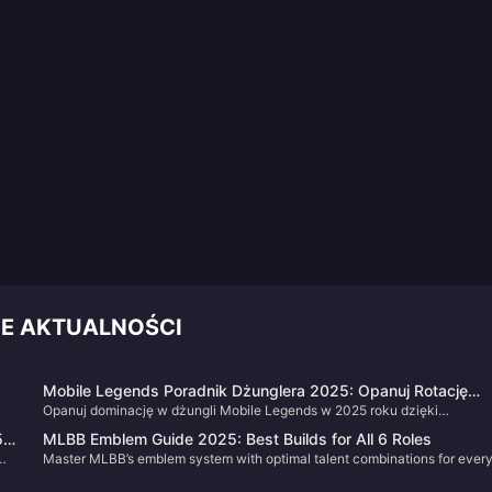
NE AKTUALNOŚCI
Mobile Legends Poradnik Dżunglera 2025: Opanuj Rotację
Opanuj dominację w dżungli Mobile Legends w 2025 roku dzięki
60/40
sprawdzonym strategiom rotacji, kontroli czasu celów i technikom
5K
MLBB Emblem Guide 2025: Best Builds for All 6 Roles
wczesnej przewagi. Naucz się najszybszych ścieżek czyszczenia,
Master MLBB’s emblem system with optimal talent combinations for ever
optymalnych okienek na ganki i koordynacji na poziomie profesjonalnym
nd
role. Learn tier-specific builds, cross-emblem strategies, and pro-level
aby konsekwentnie wygrywać gry rankingowe.