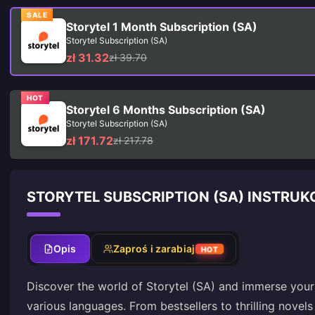
SALE
Storytel 1 Month Subscription (SA)
Storytel Subscription (SA)
zł 31.32
zł 39.70
HOT
Storytel 6 Months Subscription (SA)
Storytel Subscription (SA)
zł 171.72
zł 217.78
STORYTEL SUBSCRIPTION (SA) INSTRUK
Opis
Zaproś i zarabiaj
HOT
Discover the world of Storytel (SA) and immerse your
various languages. From bestsellers to thrilling novels