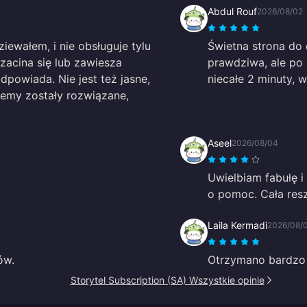
Abdul Rouf
2026/08/02
ziewałem, i nie obsługuje tylu
Świetna strona do 
 zacina się lub zawiesza
prawdziwa, ale po 
powiada. Nie jest też jasne,
niecałe 2 minuty, 
lemy zostały rozwiązane,
Aseel
2026/08/04
Uwielbiam fabułę i
o pomoc. Cała resz
Laila Kermadi
2026/08/
ów.
Otrzymano bardzo 
Storytel Subscription (SA) Wszystkie opinie