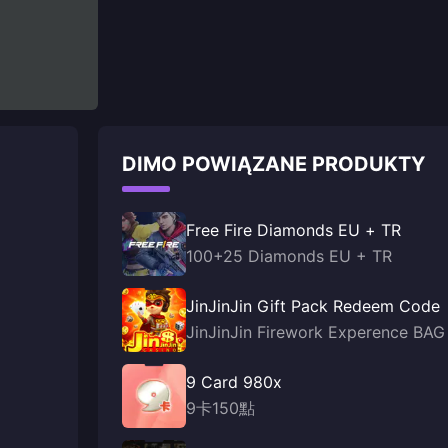
DIMO POWIĄZANE PRODUKTY
Free Fire Diamonds EU + TR
100+25 Diamonds EU + TR
JinJinJin Gift Pack Redeem Code
JinJinJin Firework Experence BAG
9 Card 980x
9卡150點