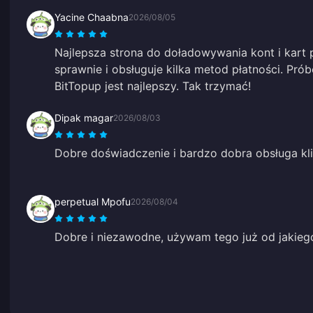
Yacine Chaabna
2026/08/05
Najlepsza strona do doładowywania kont i kart
sprawnie i obsługuje kilka metod płatności. Pró
BitTopup jest najlepszy. Tak trzymać!
Dipak magar
2026/08/03
Dobre doświadczenie i bardzo dobra obsługa kli
perpetual Mpofu
2026/08/04
Dobre i niezawodne, używam tego już od jakieg