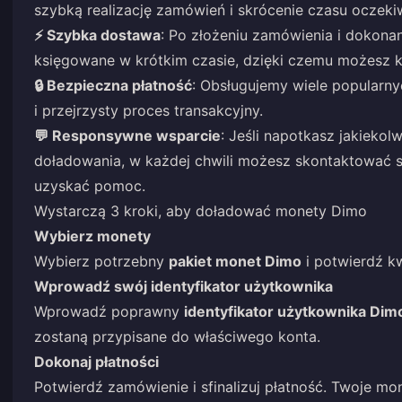
szybką realizację zamówień i skrócenie czasu oczeki
⚡ Szybka dostawa
: Po złożeniu zamówienia i dokona
księgowane w krótkim czasie, dzięki czemu możesz k
🔒 Bezpieczna płatność
: Obsługujemy wiele popularn
i przejrzysty proces transakcyjny.
💬 Responsywne wsparcie
: Jeśli napotkasz jakieko
doładowania, w każdej chwili możesz skontaktować 
uzyskać pomoc.
Wystarczą 3 kroki, aby doładować monety Dimo
Wybierz monety
Wybierz potrzebny
pakiet monet Dimo
i potwierdź k
Wprowadź swój identyfikator użytkownika
Wprowadź poprawny
identyfikator użytkownika Dimo
zostaną przypisane do właściwego konta.
Dokonaj płatności
Potwierdź zamówienie i sfinalizuj płatność. Twoje m