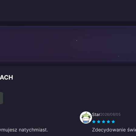
IACH
Star
2026/08/05
ymujesz natychmiast.
Zdecydowanie świe