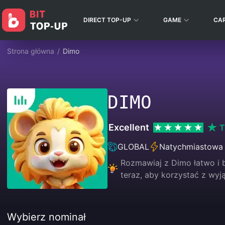
DIRECT TOP-UP
GAME
CA
Strona główna
/
Dimo
DIMO
Excellent
T
GLOBAL
Natychmiastowa
Rozmawiaj z Dimo łatwo i b
teraz, aby korzystać z wyj
Wybierz nominał