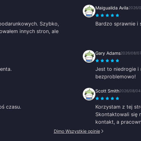
Maigualida Avila
2026/
 podarunkowych. Szybko,
Bardzo sprawnie i 
bowałem innych stron, ale
Gary Adams
2026/08/0
enta.
Jest to niedrogie 
bezproblemowo!
Scott Smith
2026/08/04
oś czasu.
Korzystam z tej st
Skontaktowali się
kontakt, a pracown
Dimo Wszystkie opinie