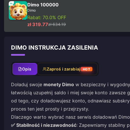
Dimo 100000
Dimo
Rabat: 70.0% OFF
zł 319.77
zł 634.19
DIMO INSTRUKCJA ZASILENIA
Opis
Zaproś i zarabiaj
HOT
Doładuj swoje
monety Dimo
w bezpieczny i wygodny 
łatwością uzupełnij saldo i miej swoje konto zawsze
od tego, czy doładowujesz konto, odnawiasz subskry
proces ten jest prosty i przejrzysty.
Dlaczego warto wybrać nasz serwis doładowań Dimo
✅ Stabilność i niezawodność
: Zapewniamy stabilny 