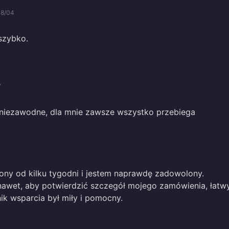
08/04
szybko.
7
i niezawodne, dla mnie zawsze wszystko przebiega
rony od kilku tygodni i jestem naprawdę zadowolony.
 nawet, aby potwierdzić szczegół mojego zamówienia, łatw
ik wsparcia był miły i pomocny.