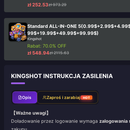
zł 252.53
zł 973.29
Standard ALL-IN-ONE 5(0.99$+2.99$+4.99
99$+19.99$+49.99$+99.99$)
Kingshot
Rabat: 70.0% OFF
zł 548.94
zł 2115.63
KINGSHOT INSTRUKCJA ZASILENIA
Opis
Zaproś i zarabiaj
HOT
【Ważne uwagi】
Doładowanie przez logowanie wymaga
zalogowania 
zakupu.