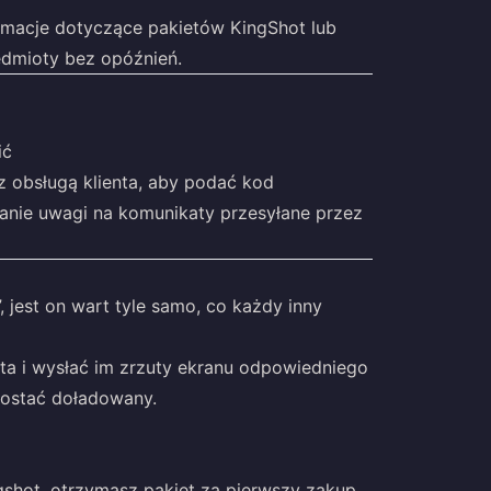
rmacje dotyczące pakietów KingShot lub
edmioty bez opóźnień.
ić
z obsługą klienta, aby podać kod
anie uwagi na komunikaty przesyłane przez
, jest on wart tyle samo, co każdy inny
ta i wysłać im zrzuty ekranu odpowiedniego
zostać doładowany.
gshot, otrzymasz pakiet za pierwszy zakup,