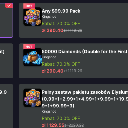
HOT
Any $99.99 Pack
Kingshot
Rabat: 70.0% OFF
zł 290.40
zł 1119.26
HOT
it)
50000 Diamonds (Double for the First
Kingshot
Rabat: 70.0% OFF
zł 290.40
zł 1119.26
9.9
Pełny zestaw pakietu zasobów Elysiu
(0.99*1+2.99*1+4.99*1+9.99*1+19.
9*1+99.99*3)
Kingshot
Rabat: 70.0% OFF
zł 1129.55
zł 2220.22