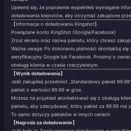
Upewnij się, że poprawnie wypełniłeś wymagane info
doładowania klejnotów, aby otrzymać zakupione prz
【Informacje o doładowaniu Kingshot】
Powiązane konto KingShot (Google/Facebook)
Zrzut ekranu oraz nazwa pakietu, który chcesz zakup
Ważna uwaga: Po dokonaniu płatności skontaktuj się 
weryfikacyjny Google lub Facebook. Prosimy o zwrac
obsługę klienta w czasie rzeczywistym.
【Wynik doładowania】
Jeśli zakupiłeś przedmiot „Standardowy pakiet 99.99”
pakiet o wartości 99.99 w grze.
Możesz na przykład skontaktować się z obsługą klien
pakietu, aby zdecydować, który pakiet za 99.99 ma 
To samo dotyczy pakietów w innych cenach.
【Nagroda za doładowanie】
Jeśli było to Twoje pierwsze doładowanie w grze Kin