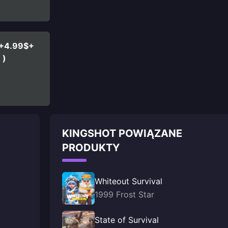
$+4.99$+
】)
KINGSHOT POWIĄZANE
PRODUKTY
Whiteout Survival
1999 Frost Star
State of Survival