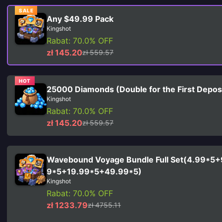
SALE
Any $49.99 Pack
Kingshot
Rabat: 70.0% OFF
zł 145.20
zł 559.57
HOT
25000 Diamonds (Double for the First Depos
Kingshot
Rabat: 70.0% OFF
zł 145.20
zł 559.57
Wavebound Voyage Bundle Full Set(4.99*5+
9*5+19.99*5+49.99*5)
Kingshot
Rabat: 70.0% OFF
zł 1233.79
zł 4755.11