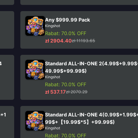
Any $999.99 Pack
Kingshot
Rabat: 70.0% OFF
zł 2904.40
zł 11193.65
4
Standard ALL-IN-ONE 2(4.99$+9.99
49.99$+99.99$)
Kingshot
Rabat: 70.0% OFF
zł 537.17
zł 2070.29
$+1
Standard ALL-IN-ONE 4(0.99$+1.99$
99$+【19.99$*5】+99.99$)
Kingshot
Rabat: 70.0% OFF