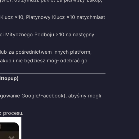
 Klucz ×10, Platynowy Klucz ×10 natychmiast
ści Mitycznego Podboju ×10 na następny
 lub za pośrednictwem innych platform,
zakup i nie będziesz mógł odebrać go
ittopup)
logowanie Google/Facebook), abyśmy mogli
o procesu.