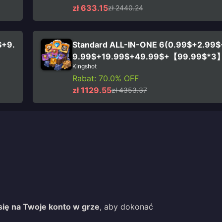
zł 633.15
zł 2440.24
$+9.
Standard ALL-IN-ONE 6(0.99$+2.99
9.99$+19.99$+49.99$+【99.99$*3
Kingshot
Rabat: 70.0% OFF
zł 1129.55
zł 4353.37
się na Twoje konto w grze
, aby dokonać