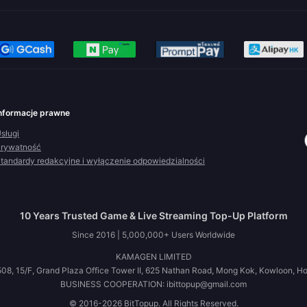
nformacje prawne
sługi
rywatność
tandardy redakcyjne i wyłączenie odpowiedzialności
10 Years Trusted Game & Live Streaming Top-Up Platform
Since 2016 | 5,000,000+ Users Worldwide
KAMAGEN LIMITED
08, 15/F, Grand Plaza Office Tower II, 625 Nathan Road, Mong Kok, Kowloon, H
BUSINESS COOPERATION: ibittopup@gmail.com
© 2016-2026 BitTopup. All Rights Reserved.