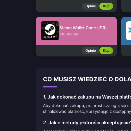
Opinie
Kup
Steam Wallet Code (IDR)
INDONESIA
Opinie
Kup
CO MUSISZ WIEDZIEĆ O DOŁ
1.
Jak dokonać zakupu na Waszej platf
Aby dokonać zakupu, po prostu zaloguj się na
sfinalizować płatność, korzystając z dostępn
2.
Jakie metody płatności akceptujecie