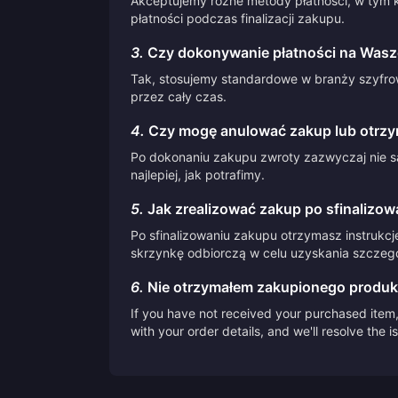
Akceptujemy różne metody płatności, w tym k
płatności podczas finalizacji zakupu.
3.
Czy dokonywanie płatności na Waszej
Tak, stosujemy standardowe w branży szyfrow
przez cały czas.
4.
Czy mogę anulować zakup lub otrzy
Po dokonaniu zakupu zwroty zazwyczaj nie są
najlepiej, jak potrafimy.
5.
Jak zrealizować zakup po sfinalizow
Po sfinalizowaniu zakupu otrzymasz instrukcj
skrzynkę odbiorczą w celu uzyskania szczegół
6.
Nie otrzymałem zakupionego produk
If you have not received your purchased item, 
with your order details, and we'll resolve the 