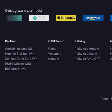
Obsługiwane płatności
Partner
O BitTopup
Zakupy
I
Genshin Impact Wiki
O nas
Polityka zwrotów
U
Honkai: Star Rail WIKI
Wsparcie
Polityka dostaw
P
Zenless Zone Zero WIKI
Kontakt
Polityka AML/CFT
S
PUBG Mobile WIKI
BitTopup News
Room 15