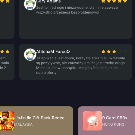
Gary Adams
Jest to niedrogie i niezawodne, dla mnie zawsze
wszystko przebiega bezproblemowo!
AhtshaM FarooQ
łem
Ta aplikacja jest dobra, korzystałem z niej i wrażenia
ytaniu
są pozytywne, ale zauważyłem, że jest trochę drogo.
łe 2
Mimo to jest w porządku, moglibyście dać jakieś
dobre oferty.
JinJinJin Gift Pack Redeem Code
9 Card 980x
MALAYSIA
HONG KONG