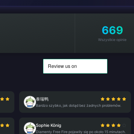
669
Wszystkie opinie
泰瑞鸭
Bardzo szybko, jak dotąd bez żadnych problemów.
Sophie König
Diamenty Free Fire pojawiły się po około 15 minutach.