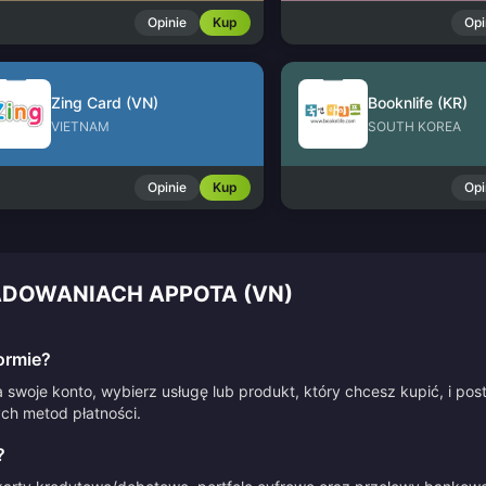
Opinie
Kup
Opi
Zing Card (VN)
Booknlife (KR)
VIETNAM
SOUTH KOREA
Opinie
Kup
Opi
ADOWANIACH APPOTA (VN)
ormie?
 swoje konto, wybierz usługę lub produkt, który chcesz kupić, i po
ych metod płatności.
?