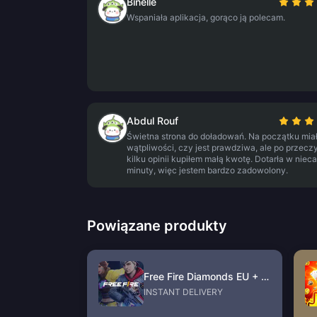
Binelle
Wspaniała aplikacja, gorąco ją polecam.
Abdul Rouf
Świetna strona do doładowań. Na początku mia
wątpliwości, czy jest prawdziwa, ale po przecz
kilku opinii kupiłem małą kwotę. Dotarła w nieca
minuty, więc jestem bardzo zadowolony.
Powiązane produkty
Free Fire Diamonds EU + TR
INSTANT DELIVERY