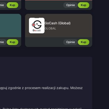
nie
Kup
Opinie
Kup
GoCash (Global)
GLOBAL
nie
Kup
Opinie
Kup
stępuj zgodnie z procesem realizacji zakupu. Możesz