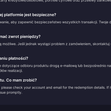
arty kredytowe/debetowe, portfele cyfrowe oraz przelewy bankowe.
 platformie jest bezpieczne?
anie, aby zapewnić bezpieczeństwo wszystkich transakcji. Twoje d
mać zwrot pieniędzy?
 możliwe. Jeśli jednak wystąpi problem z zamówieniem, skontaktuj 
aniu płatności?
e dotyczące odbioru produktu drogą e-mailową lub bezpośrednio na 
ów realizacji.
tu. Co mam zrobić?
please check your account and email for the redemption details. If it
issue promptly.