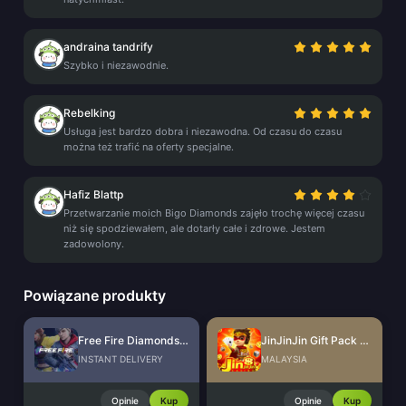
andraina tandrify
Szybko i niezawodnie.
Rebelking
Usługa jest bardzo dobra i niezawodna. Od czasu do czasu
można też trafić na oferty specjalne.
Hafiz Blattp
Przetwarzanie moich Bigo Diamonds zajęło trochę więcej czasu
niż się spodziewałem, ale dotarły całe i zdrowe. Jestem
zadowolony.
Powiązane produkty
Free Fire Diamonds EU + TR
JinJinJin Gift Pack Redeem Code
INSTANT DELIVERY
MALAYSIA
Opinie
Kup
Opinie
Kup