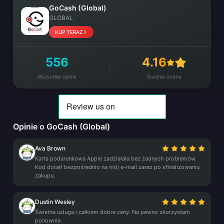
GoCash (Global)
GLOBAL
KUP TERAZ
556
4.16
Wszystkie opinie
Średnia ocena
Opinie o GoCash (Global)
Ava Brown
Karta podarunkowa Apple zadziałała bez żadnych problemów.
Kod dotarł bezpośrednio na mój e-mail zaraz po sfinalizowaniu
zakupu.
Dustin Wesley
Świetna usługa i całkiem dobre ceny. Na pewno skorzystam
ponownie.