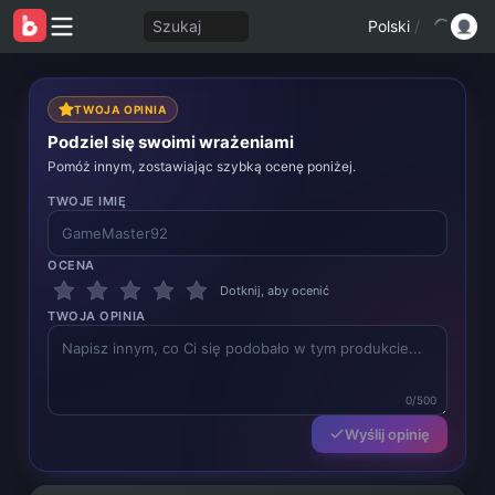
Szukaj
Polski
/
TWOJA OPINIA
Podziel się swoimi wrażeniami
Pomóż innym, zostawiając szybką ocenę poniżej.
TWOJE IMIĘ
OCENA
Dotknij, aby ocenić
TWOJA OPINIA
0/500
Wyślij opinię