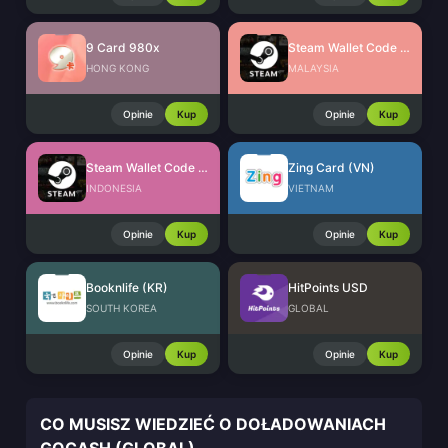
9 Card 980x
Steam Wallet Code (MYR)
HONG KONG
MALAYSIA
Opinie
Kup
Opinie
Kup
Steam Wallet Code (IDR)
Zing Card (VN)
INDONESIA
VIETNAM
Opinie
Kup
Opinie
Kup
Booknlife (KR)
HitPoints USD
SOUTH KOREA
GLOBAL
Opinie
Kup
Opinie
Kup
CO MUSISZ WIEDZIEĆ O DOŁADOWANIACH