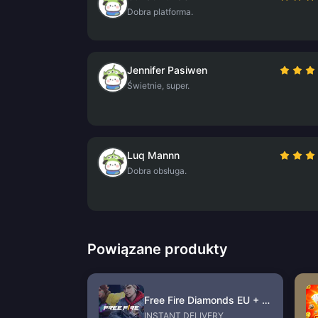
Dobra platforma.
Jennifer Pasiwen
Świetnie, super.
Luq Mannn
Dobra obsługa.
Powiązane produkty
Free Fire Diamonds EU + TR
INSTANT DELIVERY