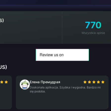
S)
770
Wszystkie opinie
US)
Елена Премудрая
Doskonała aplikacja. Szybka i wygodna. Bardzo mi
się podoba.