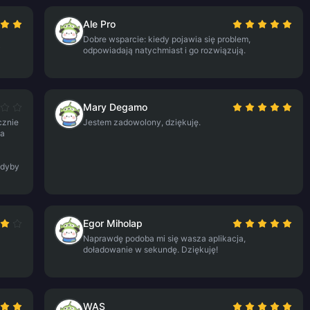
Ale Pro
Dobre wsparcie: kiedy pojawia się problem,
i
odpowiadają natychmiast i go rozwiązują.
Mary Degamo
cznie
Jestem zadowolony, dziękuję.
ga
gdyby
Egor Miholap
Naprawdę podoba mi się wasza aplikacja,
doładowanie w sekundę. Dziękuję!
WAS