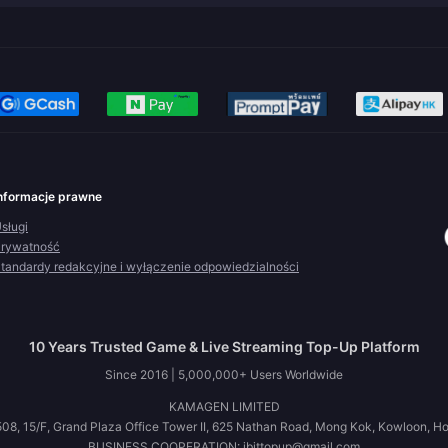
nformacje prawne
sługi
rywatność
tandardy redakcyjne i wyłączenie odpowiedzialności
10 Years Trusted Game & Live Streaming Top-Up Platform
Since 2016 | 5,000,000+ Users Worldwide
KAMAGEN LIMITED
08, 15/F, Grand Plaza Office Tower II, 625 Nathan Road, Mong Kok, Kowloon, H
BUSINESS COOPERATION: ibittopup@gmail.com