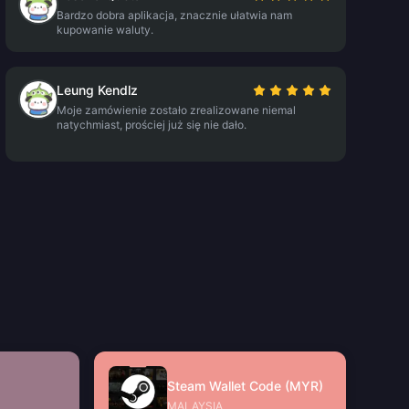
Bardzo dobra aplikacja, znacznie ułatwia nam
kupowanie waluty.
Leung Kendlz
Moje zamówienie zostało zrealizowane niemal
natychmiast, prościej już się nie dało.
Steam Wallet Code (MYR)
MALAYSIA