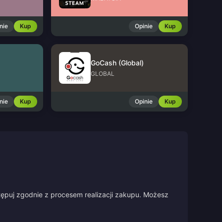
nie
Kup
Opinie
Kup
GoCash (Global)
GLOBAL
nie
Kup
Opinie
Kup
)
stępuj zgodnie z procesem realizacji zakupu. Możesz