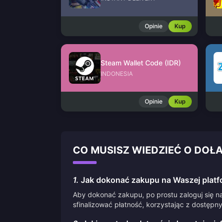
Opinie
Kup
Steam Wallet Code (IDR)
INDONESIA
Opinie
Kup
CO MUSISZ WIEDZIEĆ O DOŁ
1.
Jak dokonać zakupu na Waszej platf
Aby dokonać zakupu, po prostu zaloguj się na
sfinalizować płatność, korzystając z dostępn