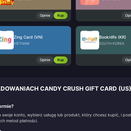
Opinie
Kup
Opi
Zing Card (VN)
Booknlife (KR)
VIETNAM
SOUTH KOREA
Opinie
Kup
Opi
ADOWANIACH CANDY CRUSH GIFT CARD (US
ormie?
 swoje konto, wybierz usługę lub produkt, który chcesz kupić, i po
ych metod płatności.