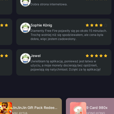
Dobra strona internetowa.
Sophie König
Diamenty Free Fire pojawiły się po około 15 minutach.
Trochę wolniej niż się spodziewałem, ale cena była
dobra, więc jestem zadowolony.
Jewel
Uwielbiam tę aplikację, ponieważ jest łatwa w
użyciu, a moje monety docierają bez opóźnień,
pojawiają się natychmiast. Dzięki za tę aplikację!
JinJinJin Gift Pack Redeem Code
9 Card 980x
MALAYSIA
HONG KONG