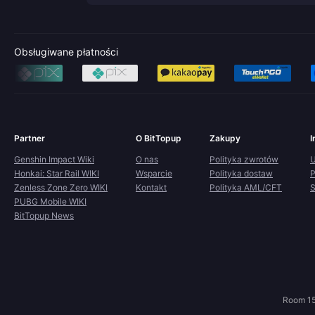
Obsługiwane płatności
Partner
O BitTopup
Zakupy
I
Genshin Impact Wiki
O nas
Polityka zwrotów
U
Honkai: Star Rail WIKI
Wsparcie
Polityka dostaw
P
Zenless Zone Zero WIKI
Kontakt
Polityka AML/CFT
S
PUBG Mobile WIKI
BitTopup News
Room 15