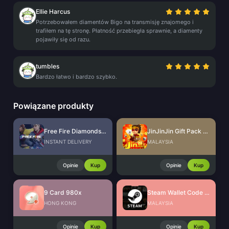
Ellie Harcus
Potrzebowałem diamentów Bigo na transmisję znajomego i
trafiłem na tę stronę. Płatność przebiegła sprawnie, a diamenty
pojawiły się od razu.
tumbles
Bardzo łatwo i bardzo szybko.
Powiązane produkty
Free Fire Diamonds EU + TR
JinJinJin Gift Pack Redeem Code
INSTANT DELIVERY
MALAYSIA
Opinie
Kup
Opinie
Kup
9 Card 980x
Steam Wallet Code (MYR)
HONG KONG
MALAYSIA
Opinie
Kup
Opinie
Kup