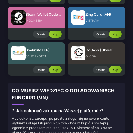
Steam Wallet Code (IDR)
Zing Card (VN)
INDONESIA
VIETNAM
Opinie
Kup
Opinie
Kup
Booknlife (KR)
GoCash (Global)
SOUTH KOREA
GLOBAL
Opinie
Kup
Opinie
Kup
CO MUSISZ WIEDZIEĆ O DOŁADOWANIACH
FUNCARD (VN)
1.
Jak dokonać zakupu na Waszej platformie?
Aby dokonać zakupu, po prostu zaloguj się na swoje konto,
wybierz usługę lub produkt, który chcesz kupić, i postępuj
zgodnie z procesem realizacji zakupu. Możesz sfinalizować
płatność, korzystając z dostępnych metod płatności.