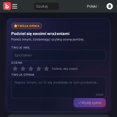
Szukaj
Polski
/
TWOJA OPINIA
Podziel się swoimi wrażeniami
Pomóż innym, zostawiając szybką ocenę poniżej.
TWOJE IMIĘ
OCENA
Dotknij, aby ocenić
TWOJA OPINIA
0/500
Wyślij opinię