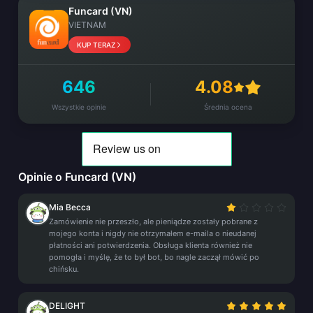
Funcard (VN)
VIETNAM
KUP TERAZ
646
4.08
Wszystkie opinie
Średnia ocena
Opinie o Funcard (VN)
Mia Becca
Zamówienie nie przeszło, ale pieniądze zostały pobrane z
mojego konta i nigdy nie otrzymałem e-maila o nieudanej
płatności ani potwierdzenia. Obsługa klienta również nie
pomogła i myślę, że to był bot, bo nagle zaczął mówić po
chińsku.
DELIGHT