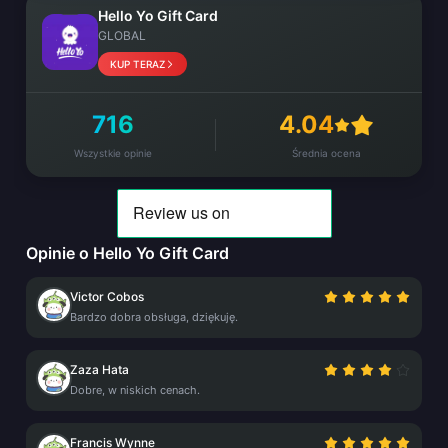
Hello Yo Gift Card
GLOBAL
KUP TERAZ
716
4.04
Wszystkie opinie
Średnia ocena
Opinie o Hello Yo Gift Card
Victor Cobos
Bardzo dobra obsługa, dziękuję.
Zaza Hata
Dobre, w niskich cenach.
Francis Wynne