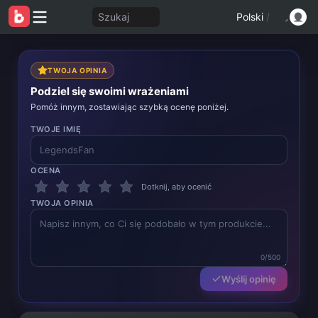
Szukaj
Polski
/
TWOJA OPINIA
Podziel się swoimi wrażeniami
Pomóż innym, zostawiając szybką ocenę poniżej.
TWOJE IMIĘ
OCENA
Dotknij, aby ocenić
TWOJA OPINIA
0/500
Wyślij opinię