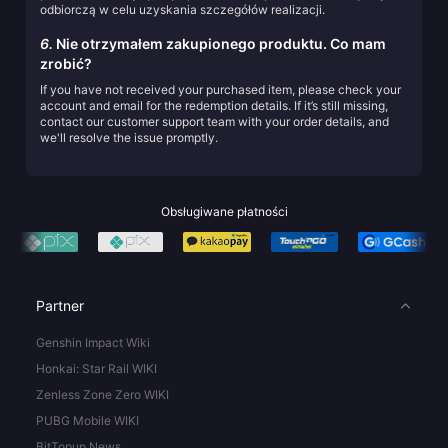
odbiorczą w celu uzyskania szczegółów realizacji.
6.
Nie otrzymałem zakupionego produktu. Co mam
zrobić?
If you have not received your purchased item, please check your
account and email for the redemption details. If it’s still missing,
contact our customer support team with your order details, and
we'll resolve the issue promptly.
Obsługiwane płatności
Partner
Genshin Impact Wiki
Honkai: Star Rail WIKI
Zenless Zone Zero WIKI
PUBG Mobile WIKI
BitTopup News