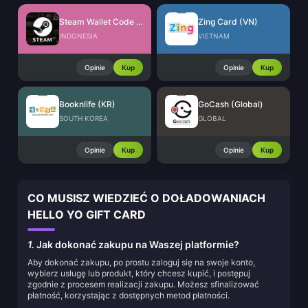
Steam Wallet Code (IDR)
Zing Card (VN)
INDONESIA
VIETNAM
Opinie
Kup
Opinie
Kup
Booknlife (KR)
GoCash (Global)
SOUTH KOREA
GLOBAL
Opinie
Kup
Opinie
Kup
CO MUSISZ WIEDZIEĆ O DOŁADOWANIACH
HELLO YO GIFT CARD
1.
Jak dokonać zakupu na Waszej platformie?
Aby dokonać zakupu, po prostu zaloguj się na swoje konto,
wybierz usługę lub produkt, który chcesz kupić, i postępuj
zgodnie z procesem realizacji zakupu. Możesz sfinalizować
płatność, korzystając z dostępnych metod płatności.