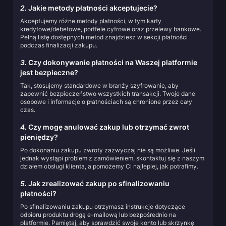
2.
Jakie metody płatności akceptujecie?
Akceptujemy różne metody płatności, w tym karty
kredytowe/debetowe, portfele cyfrowe oraz przelewy bankowe.
Pełną listę dostępnych metod znajdziesz w sekcji płatności
podczas finalizacji zakupu.
3.
Czy dokonywanie płatności na Waszej platformie
jest bezpieczne?
Tak, stosujemy standardowe w branży szyfrowanie, aby
zapewnić bezpieczeństwo wszystkich transakcji. Twoje dane
osobowe i informacje o płatnościach są chronione przez cały
czas.
4.
Czy mogę anulować zakup lub otrzymać zwrot
pieniędzy?
Po dokonaniu zakupu zwroty zazwyczaj nie są możliwe. Jeśli
jednak wystąpi problem z zamówieniem, skontaktuj się z naszym
działem obsługi klienta, a pomożemy Ci najlepiej, jak potrafimy.
5.
Jak zrealizować zakup po sfinalizowaniu
płatności?
Po sfinalizowaniu zakupu otrzymasz instrukcje dotyczące
odbioru produktu drogą e-mailową lub bezpośrednio na
platformie. Pamiętaj, aby sprawdzić swoje konto lub skrzynkę