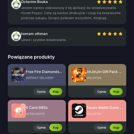
Octavine Bouka
Jestem bardzo zadowolony z tej aplikacji do doładowywania
monet Poppo. Ceny są bardzo atrakcyjne i czuję się bezpiecznie
podczas zakupu. Gorąco polecam wszystkim, dziękuję.
homam othman
Łatwe i szybkie doładowanie.
Powiązane produkty
Free Fire Diamonds EU + TR
JinJinJin Gift Pack Redeem Code
INSTANT DELIVERY
MALAYSIA
Opinie
Kup
Opinie
Kup
9 Card 980x
Steam Wallet Code (MYR)
HONG KONG
MALAYSIA
Opinie
Kup
Opinie
Kup