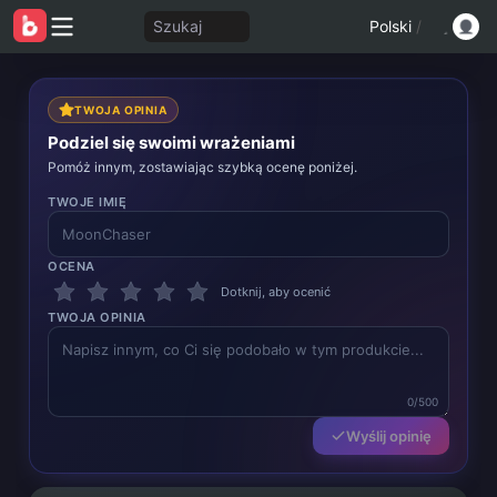
Szukaj
Polski
/
TWOJA OPINIA
Podziel się swoimi wrażeniami
Pomóż innym, zostawiając szybką ocenę poniżej.
TWOJE IMIĘ
OCENA
Dotknij, aby ocenić
TWOJA OPINIA
0/500
Wyślij opinię