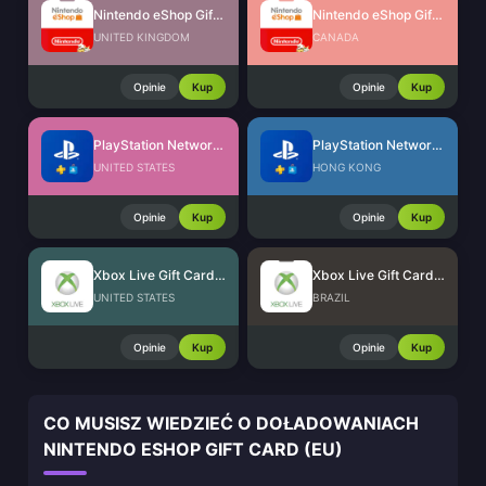
Nintendo eShop Gift Card (UK)
Nintendo eShop Gift Card (CA)
UNITED KINGDOM
CANADA
Opinie
Kup
Opinie
Kup
PlayStation Network Card (US)
PlayStation Network Card (HK)
UNITED STATES
HONG KONG
Opinie
Kup
Opinie
Kup
Xbox Live Gift Card (US)
Xbox Live Gift Card (BR)
UNITED STATES
BRAZIL
Opinie
Kup
Opinie
Kup
CO MUSISZ WIEDZIEĆ O DOŁADOWANIACH
NINTENDO ESHOP GIFT CARD (EU)