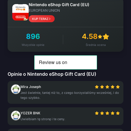
Nintendo eShop Gift Card (EU)
EUROPEAN UNION
KUP TERAZ
896
4.58
Wszystkie opinie
Średnia ocena
Opinie o Nintendo eShop Gift Card (EU)
Mira Joseph
Jest świetnie, taniej niż to, z czego korzystaliśmy wcześniej, i do
tego szybko.
YOZER BNK
Uwielbiam tę stronę i te ceny.