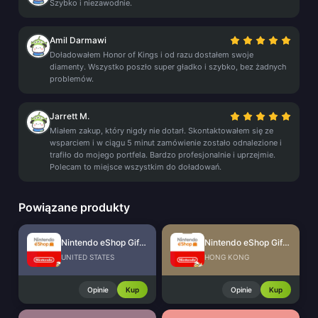
Szybko i niezawodnie.
Amil Darmawi
Doładowałem Honor of Kings i od razu dostałem swoje
diamenty. Wszystko poszło super gładko i szybko, bez żadnych
problemów.
Jarrett M.
Miałem zakup, który nigdy nie dotarł. Skontaktowałem się ze
wsparciem i w ciągu 5 minut zamówienie zostało odnalezione i
trafiło do mojego portfela. Bardzo profesjonalnie i uprzejmie.
Polecam to miejsce wszystkim do doładowań.
Powiązane produkty
Nintendo eShop Gift Card (US)
Nintendo eShop Gift Card (HK)
UNITED STATES
HONG KONG
Opinie
Kup
Opinie
Kup