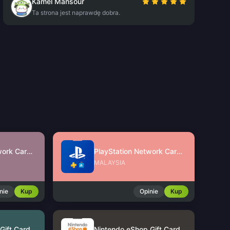
Kamel Mansour
Ta strona jest naprawdę dobra.
PlayStation Network Card (SG)
PlayStation Network Card (MY)
MALAYSIA
nie
Kup
Opinie
Kup
Nintendo eShop Gift Card (US)
Nintendo eShop Gift Card (HK)