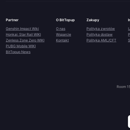
Partner
O BitTopup
Zakupy
I
Genshin Impact Wiki
O nas
Polityka zwrotów
U
Honkai: Star Rail WIKI
Wsparcie
Polityka dostaw
P
Zenless Zone Zero WIKI
Kontakt
Polityka AML/CFT
S
PUBG Mobile WIKI
BitTopup News
Room 15