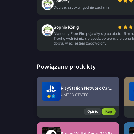
Gamezy
Dobrze, szybko i godnie zaufania.
Sophie König
Diamenty Free Fire pojawiły się po około 15 min
Trochę wolniej niż się spodziewałem, ale cena b
dobra, więc jestem zadowolony.
Powiązane produkty
PlayStation Network Card (US)
UNITED STATES
Opinie
Kup
Steam Wallet Code (MYR)