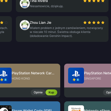
Tina Rivera
Niesamowicie, dziękuję.
Zhou Lian Jie
utach.
Miałem problem z jednym zamówieniem, rozwiązany
yła
w niecałe 10 minut. Świetna obsługa klienta
(doładowanie Genshin Impact).
PlayStation Network Card (HK)
HONG KONG
SINGAPORE
Opinie
Kup
Opi
Steam Wallet Code (IDR)