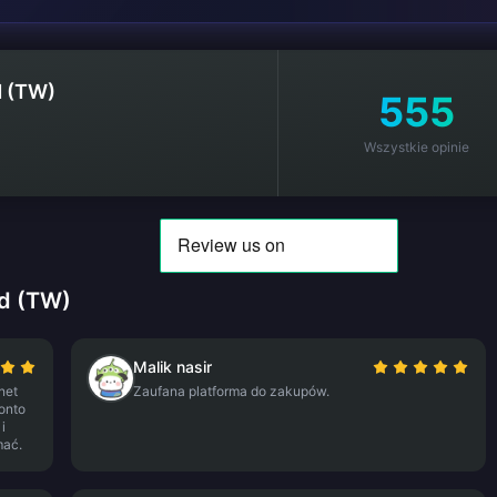
d (TW)
555
Wszystkie opinie
rd (TW)
Malik nasir
net
Zaufana platforma do zakupów.
konto
i
mać.