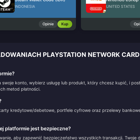
INDONESIA
UNITED STATES
Opinie
Kup
Opi
ŁADOWANIACH PLAYSTATION NETWORK CARD
ormie?
 swoje konto, wybierz usługę lub produkt, który chcesz kupić, i po
ych metod płatności.
?
arty kredytowe/debetowe, portfele cyfrowe oraz przelewy bankowe.
 platformie jest bezpieczne?
anie, aby zapewnić bezpieczeństwo wszystkich transakcji. Twoje d