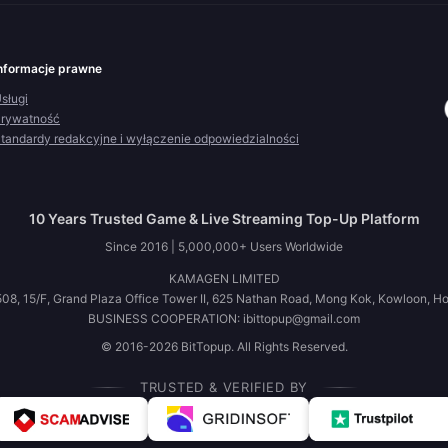
nformacje prawne
sługi
rywatność
tandardy redakcyjne i wyłączenie odpowiedzialności
10 Years Trusted Game & Live Streaming Top-Up Platform
Since 2016 | 5,000,000+ Users Worldwide
KAMAGEN LIMITED
08, 15/F, Grand Plaza Office Tower II, 625 Nathan Road, Mong Kok, Kowloon, H
BUSINESS COOPERATION: ibittopup@gmail.com
© 2016-2026 BitTopup. All Rights Reserved.
TRUSTED & VERIFIED BY