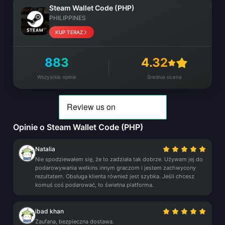
Steam Wallet Code (PHP)
PHILIPPINES
KUP TERAZ
883
4.32
Wszystkie opinie
Średnia ocena
Opinie o Steam Wallet Code (PHP)
Natalia
Nie spodziewałem się, że to zadziała tak dobrze. Używam jej do
podarowywania welkins innym graczom i jestem zachwycony
rezultatem. Obsługa klienta również jest szybka. Jeśli chcesz
komuś coś podarować, to świetna platforma.
ibad khan
Zaufana, bezpieczna dostawa.