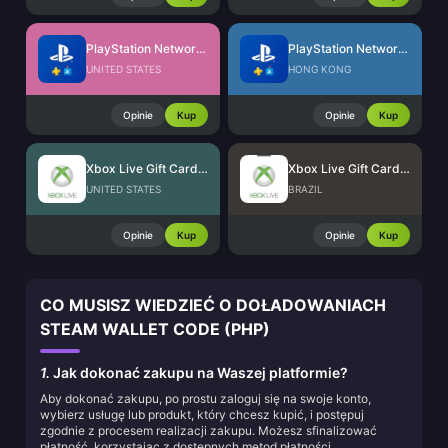
PlayStation Network Card (US)
PlayStation Network Card (HK)
UNITED STATES
HONG KONG
Opinie
Kup
Opinie
Kup
Xbox Live Gift Card (US)
Xbox Live Gift Card (BR)
UNITED STATES
BRAZIL
Opinie
Kup
Opinie
Kup
CO MUSISZ WIEDZIEĆ O DOŁADOWANIACH
STEAM WALLET CODE (PHP)
1.
Jak dokonać zakupu na Waszej platformie?
Aby dokonać zakupu, po prostu zaloguj się na swoje konto,
wybierz usługę lub produkt, który chcesz kupić, i postępuj
zgodnie z procesem realizacji zakupu. Możesz sfinalizować
płatność, korzystając z dostępnych metod płatności.