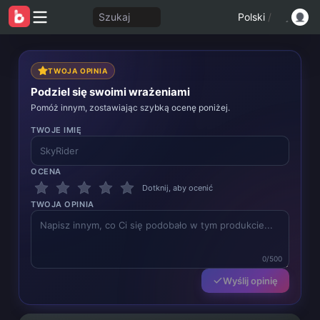
Szukaj
Polski
/
TWOJA OPINIA
Podziel się swoimi wrażeniami
Pomóż innym, zostawiając szybką ocenę poniżej.
TWOJE IMIĘ
OCENA
Dotknij, aby ocenić
TWOJA OPINIA
0/500
Wyślij opinię