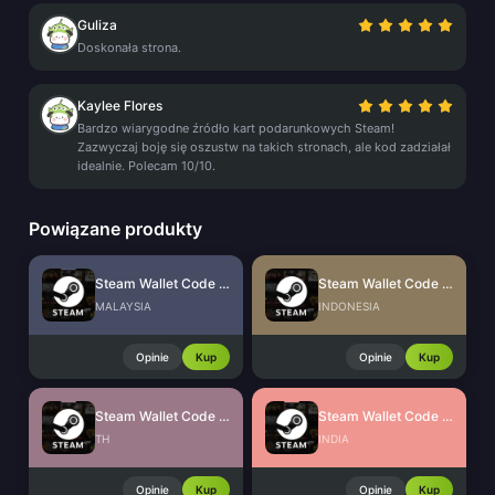
Guliza
Doskonała strona.
Kaylee Flores
Bardzo wiarygodne źródło kart podarunkowych Steam!
Zazwyczaj boję się oszustw na takich stronach, ale kod zadziałał
idealnie. Polecam 10/10.
Powiązane produkty
Steam Wallet Code (MYR)
Steam Wallet Code (IDR)
MALAYSIA
INDONESIA
Opinie
Kup
Opinie
Kup
Steam Wallet Code (THB)
Steam Wallet Code (INR)
TH
INDIA
Opinie
Kup
Opinie
Kup