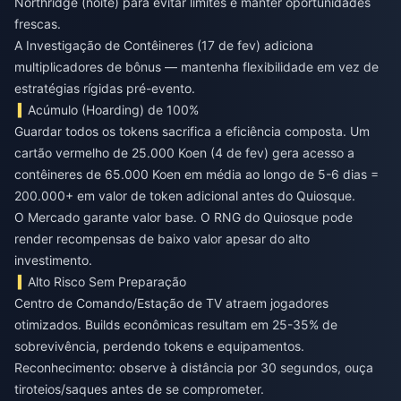
Northridge (noite) para evitar limites e manter oportunidades
frescas.
A Investigação de Contêineres (17 de fev) adiciona
multiplicadores de bônus — mantenha flexibilidade em vez de
estratégias rígidas pré-evento.
Acúmulo (Hoarding) de 100%
Guardar todos os tokens sacrifica a eficiência composta. Um
cartão vermelho de 25.000 Koen (4 de fev) gera acesso a
contêineres de 65.000 Koen em média ao longo de 5-6 dias =
200.000+ em valor de token adicional antes do Quiosque.
O Mercado garante valor base. O RNG do Quiosque pode
render recompensas de baixo valor apesar do alto
investimento.
Alto Risco Sem Preparação
Centro de Comando/Estação de TV atraem jogadores
otimizados. Builds econômicas resultam em 25-35% de
sobrevivência, perdendo tokens e equipamentos.
Reconhecimento: observe à distância por 30 segundos, ouça
tiroteios/saques antes de se comprometer.