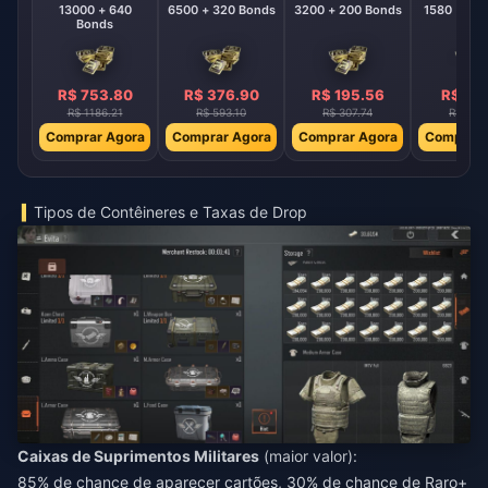
13000 + 640
6500 + 320 Bonds
3200 + 200 Bonds
Bonds
R$ 753.80
R$ 376.90
R$ 195.56
R$ 96
R$ 1186.21
R$ 593.10
R$ 307.74
R$ 151.
Comprar Agora
Comprar Agora
Comprar Agora
Comprar 
Tipos de Contêineres e Taxas de Drop
Caixas de Suprimentos Militares
(maior valor):
85% de chance de aparecer cartões, 30% de chance de Raro+