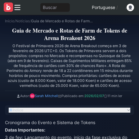
Buscar
Portuguese
/
Início
/
Notícias
/
Guia de Mercado e Rotas de Farm de Tokens de Arena Breakout 2026
Guia de Mercado e Rotas de Farm de Tokens de
Arena Breakout 2026
O Festival de Primavera 2026 de Arena Breakout começa em 3 de
fevereiro de 2026 UTC+0. Os Tokens de Primavera servem a dois
propósitos: compras no Mercado e recompensas no Quiosque da Sorte
(abre em 9 de fevereiro). Caixas de Suprimentos Militares entregam 85%
de frequência de cartões com 30% de chances Raro+. A Rota do
Perímetro do Armory rende de 18 a 22 contêineres em 15 minutos durante
horários de pouco movimento. Compras prioritárias: cartões de acesso
azuis (custo de 8.000 Koen, valor de 18.000 Koen) e cartões de acesso
vermelhos (custo de 25.000 Koen, valor de 65.000 Koen).
Autor:
Sarah Mitchell
Publicado em:
2026/02/07
11 min ler
Índice
Cronograma do Evento e Sistema de Tokens
Datas Importantes:
3 de fev: Lançamento do evento, início da fase exclusiva do