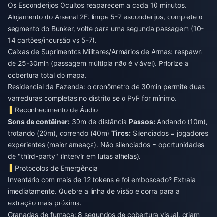
Os Esconderijos Ocultos reaparecem a cada 10 minutos.
Alojamento do Arsenal 2F: limpe 5-7 esconderijos, complete o
segmento do Bunker, volte para uma segunda passagem (10-
14 cartões/incursão vs 5-7).
Caixas de Suprimentos Militares/Armários de Armas: respawn
de 25-30min (passagem múltipla não é viável). Priorize a
cobertura total do mapa.
Residencial da Fazenda: o cronômetro de 30min permite duas
varreduras completas no distrito se o PvP for mínimo.
Reconhecimento de Áudio
Sons de contêiner:
30m de distância
Passos:
Andando (10m),
trotando (20m), correndo (40m)
Tiros:
Silenciados = jogadores
experientes (maior ameaça). Não silenciados = oportunidades
de "third-party" (intervir em lutas alheias).
Protocolos de Emergência
Inventário com mais de 12 tokens e foi emboscado? Extraia
imediatamente. Quebre a linha de visão e corra para a
extração mais próxima.
Granadas de fumaça: 8 segundos de cobertura visual, criam