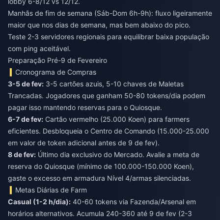
lobby 6-8/12 vs 12/12.
Manhãs de fim de semana (Sáb-Dom 6h-9h): fluxo ligeiramente
maior que nos dias de semana, mas bem abaixo do pico.
Teste 2-3 servidores regionais para equilibrar baixa população
com ping aceitável.
Preparação Pré-9 de Fevereiro
Cronograma de Compras
3-5 de fev:
3-5 cartões azuis, 5-10 chaves de Maletas
Trancadas. Jogadores que ganham 50-80 tokens/dia podem
pagar isso mantendo reservas para o Quiosque.
6-7 de fev:
Cartão vermelho (25.000 Koen) para farmers
eficientes. Desbloqueia o Centro de Comando (15.000-25.000
em valor de token adicional antes de 9 de fev).
8 de fev:
Último dia exclusivo do Mercado. Avalie a meta de
reserva do Quiosque (mínimo de 100.000-150.000 Koen),
gaste o excesso em armadura Nível 4/armas silenciadas.
Metas Diárias de Farm
Casual (1-2 h/dia):
40-60 tokens via Fazenda/Arsenal em
horários alternativos. Acumula 240-360 até 9 de fev (2-3