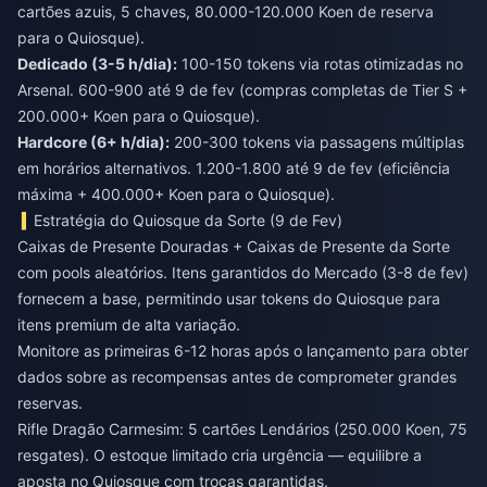
cartões azuis, 5 chaves, 80.000-120.000 Koen de reserva
para o Quiosque).
Dedicado (3-5 h/dia):
100-150 tokens via rotas otimizadas no
Arsenal. 600-900 até 9 de fev (compras completas de Tier S +
200.000+ Koen para o Quiosque).
Hardcore (6+ h/dia):
200-300 tokens via passagens múltiplas
em horários alternativos. 1.200-1.800 até 9 de fev (eficiência
máxima + 400.000+ Koen para o Quiosque).
Estratégia do Quiosque da Sorte (9 de Fev)
Caixas de Presente Douradas + Caixas de Presente da Sorte
com pools aleatórios. Itens garantidos do Mercado (3-8 de fev)
fornecem a base, permitindo usar tokens do Quiosque para
itens premium de alta variação.
Monitore as primeiras 6-12 horas após o lançamento para obter
dados sobre as recompensas antes de comprometer grandes
reservas.
Rifle Dragão Carmesim: 5 cartões Lendários (250.000 Koen, 75
resgates). O estoque limitado cria urgência — equilibre a
aposta no Quiosque com trocas garantidas.