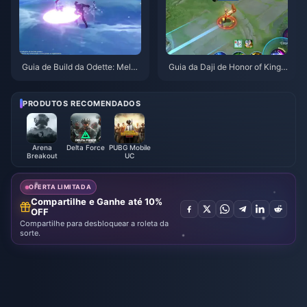
Guia de Build da Odette: Melho
Guia da Daji de Honor of Kings:
res Armas, Artefatos e Equipas
Top 10 Truques | Agosto de 20
| Agosto de 2026
26
PRODUTOS RECOMENDADOS
Arena
Delta Force
PUBG Mobile
Breakout
UC
OFERTA LIMITADA
Compartilhe e Ganhe até 10%
OFF
Compartilhe para desbloquear a roleta da
sorte.