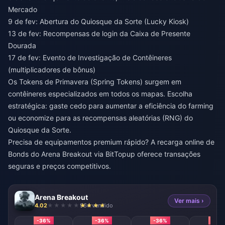
Mercado
9 de fev: Abertura do Quiosque da Sorte (Lucky Kiosk)
13 de fev: Recompensas de login da Caixa de Presente
Dourada
17 de fev: Evento de Investigação de Contêineres
(multiplicadores de bônus)
Os Tokens de Primavera (Spring Tokens) surgem em
contêineres especializados em todos os mapas. Escolha
estratégica: gaste cedo para aumentar a eficiência do farming
ou economize para as recompensas aleatórias (RNG) do
Quiosque da Sorte.
Precisa de equipamentos premium rápido? A
recarga online de
Bonds do Arena Breakout
via BitTopup oferece transações
seguras e preços competitivos.
Arena Breakout
Ver mais ›
4.02
964 vendido
-36%
-36%
-36%
-36