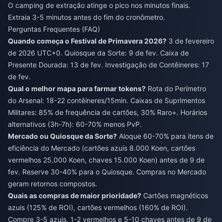
O camping de extração atinge o pico nos minutos finais.
Extraia 3-5 minutos antes do fim do cronômetro.
Perguntas Frequentes (FAQ)
Quando começa o Festival de Primavera 2026?
3 de fevereiro
de 2026 UTC+0. Quiosque da Sorte: 9 de fev. Caixa de
Presente Dourada: 13 de fev. Investigação de Contêineres: 17
de fev.
Qual o melhor mapa para farmar tokens?
Rota do Perímetro
do Arsenal: 18-22 contêineres/15min. Caixas de Suprimentos
Militares: 85% de frequência de cartões, 30% Raro+. Horários
alternativos (3h-7h): 60-70% menos PvP.
Mercado ou Quiosque da Sorte?
Aloque 60-70% para itens de
eficiência do Mercado (cartões azuis 8.000 Koen, cartões
vermelhos 25.000 Koen, chaves 15.000 Koen) antes de 9 de
fev. Reserve 30-40% para o Quiosque. Compras no Mercado
geram retornos compostos.
Quais as compras de maior prioridade?
Cartões magnéticos
azuis (125% de ROI), cartões vermelhos (160% de ROI).
Compre 3-5 azuis, 1-2 vermelhos e 5-10 chaves antes de 9 de