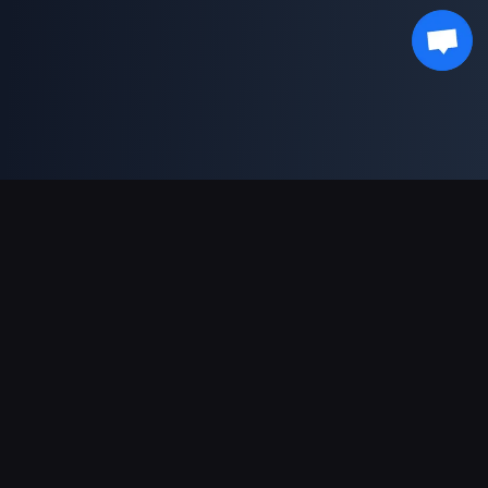
Pagamentos suportados
Parceiro
Genshin Impact Wiki
Honkai: Star Rail WIKI
Zenless Zone Zero WIKI
PUBG Mobile WIKI