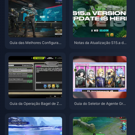
Guia das Melhores Configuraç
Notas da Atualização S15.a de
ões para Delta Force | Agosto
Honor of Kings | Agosto de 202
de 2026
6
Guia da Operação Bagel de Ze
Guia do Seletor de Agente Grat
nless Zone Zero | Agosto de 20
uito de ZZZ 3.1 | Agosto de 20
26
26