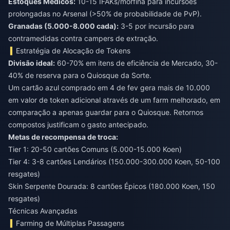
Estoques Médicos:
10-15 IFAKs/morfina para incursões
prolongadas no Arsenal (>50% de probabilidade de PvP).
Granadas (5.000-8.000 cada):
3-5 por incursão para
contramedidas contra campers de extração.
Estratégia de Alocação de Tokens
Divisão ideal:
60-70% em itens de eficiência de Mercado, 30-
40% de reserva para o Quiosque da Sorte.
Um cartão azul comprado em 4 de fev gera mais de 10.000
em valor de token adicional através de um farm melhorado, em
comparação a apenas guardar para o Quiosque. Retornos
compostos justificam o gasto antecipado.
Metas de recompensa de troca:
Tier 1: 20-50 cartões Comuns (5.000-15.000 Koen)
Tier 4: 3-8 cartões Lendários (150.000-300.000 Koen, 50-100
resgates)
Skin Serpente Dourada: 8 cartões Épicos (180.000 Koen, 150
resgates)
Técnicas Avançadas
Farming de Múltiplas Passagens