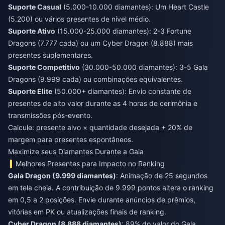
Suporte Casual
(5.000-10.000 diamantes): Um Heart Castle
(5.200) ou vários presentes de nível médio.
Suporte Ativo
(15.000-25.000 diamantes): 2-3 Fortune
Dragons (7.777 cada) ou um Cyber Dragon (8.888) mais
presentes suplementares.
Suporte Competitivo
(30.000-50.000 diamantes): 3-5 Gala
Dragons (9.999 cada) ou combinações equivalentes.
Suporte Elite
(50.000+ diamantes): Envio constante de
presentes de alto valor durante as 4 horas de cerimônia e
transmissões pós-evento.
Calcule: presente alvo × quantidade desejada + 20% de
margem para presentes espontâneos.
Maximize seus Diamantes Durante a Gala
Melhores Presentes para Impacto no Ranking
Gala Dragon (9.999 diamantes)
: Animação de 25 segundos
em tela cheia. A contribuição de 9.999 pontos altera o ranking
em 0,5 a 2 posições. Envie durante anúncios de prêmios,
vitórias em PK ou atualizações finais de ranking.
Cyber Dragon (8.888 diamantes)
: 89% do valor do Gala