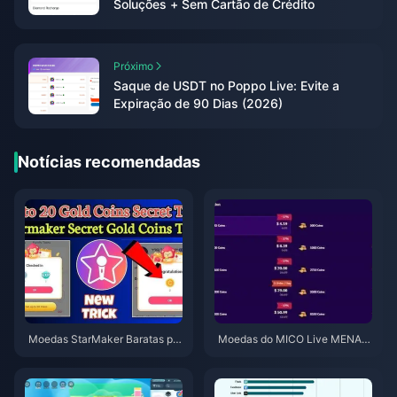
Soluções + Sem Cartão de Crédito
Próximo
Saque de USDT no Poppo Live: Evite a
Expiração de 90 Dias (2026)
Notícias recomendadas
Moedas StarMaker Baratas par
Moedas do MICO Live MENA a
a as Audições do SupernovaX
pós a v5.2: Ofertas mais barata
2026 (12-23% de Desconto)
s de 2026