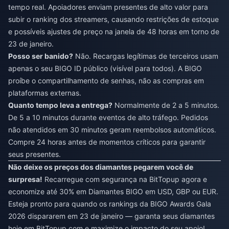
tempo real. Apoiadores enviam presentes de alto valor para
subir o ranking dos streamers, causando restrições de estoque
e possíveis ajustes de preço na janela de 48 horas em torno de
23 de janeiro.
Posso ser banido?
Não. Recargas legítimas de terceiros usam
apenas o seu BIGO ID público (visível para todos). A BIGO
proíbe o compartilhamento de senhas, não as compras em
plataformas externas.
Quanto tempo leva a entrega?
Normalmente de 2 a 5 minutos.
De 5 a 10 minutos durante eventos de alto tráfego. Pedidos
não atendidos em 30 minutos geram reembolsos automáticos.
Compre 24 horas antes de momentos críticos para garantir
seus presentes.
Não deixe os preços dos diamantes pegarem você de
surpresa!
Recarregue com segurança na BitTopup agora e
economize até 30% em Diamantes BIGO em USD, GBP ou EUR.
Esteja pronto para quando os rankings da BIGO Awards Gala
2026 dispararem em 23 de janeiro — garanta seus diamantes
hoje em
BitTopup.com
e maximize o impacto do seu apoio!