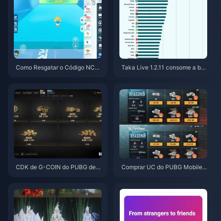
Como Resgatar o Código NCR
Taka Live 1.2.11 consome a bat
CKYT8EF por Moedas Eggy Gr
eria rapidamente após a atuali
atuitas (Ago 2026)
zação de julho de 2026? Caus
as e soluções
CDK de G-COIN do PUBG de j
Comprar UC do PUBG Mobile
unho de 2026: A super promoç
Barato para a Collab de Naruto
ão de $91,43 realmente vale a
Shippuden (Julho de 2026): Cu
pena?
stos, Melhores Pacotes e Reca
rga Segura