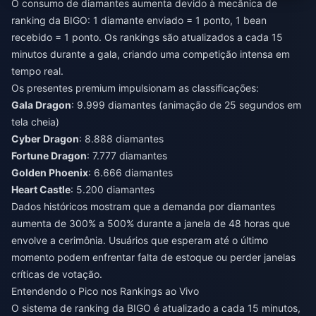
O consumo de diamantes aumenta devido à mecânica de
ranking da BIGO: 1 diamante enviado = 1 ponto, 1 bean
recebido = 1 ponto. Os rankings são atualizados a cada 15
minutos durante a gala, criando uma competição intensa em
tempo real.
Os presentes premium impulsionam as classificações:
Gala Dragon
: 9.999 diamantes (animação de 25 segundos em
tela cheia)
Cyber Dragon
: 8.888 diamantes
Fortune Dragon
: 7.777 diamantes
Golden Phoenix
: 6.666 diamantes
Heart Castle
: 5.200 diamantes
Dados históricos mostram que a demanda por diamantes
aumenta de 300% a 500% durante a janela de 48 horas que
envolve a cerimônia. Usuários que esperam até o último
momento podem enfrentar falta de estoque ou perder janelas
críticas de votação.
Entendendo o Pico nos Rankings ao Vivo
O sistema de ranking da BIGO é atualizado a cada 15 minutos,