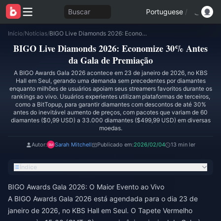
Buscar
Portuguese
/
Início
/
Notícias
/
BIGO Live Diamonds 2026: Economize 30% Antes da Gala de Premiação
BIGO Live Diamonds 2026: Economize 30% Antes
da Gala de Premiação
A BIGO Awards Gala 2026 acontece em 23 de janeiro de 2026, no KBS
Hall em Seul, gerando uma demanda sem precedentes por diamantes
enquanto milhões de usuários apoiam seus streamers favoritos durante os
rankings ao vivo. Usuários experientes utilizam plataformas de terceiros,
como a BitTopup, para garantir diamantes com descontos de até 30%
antes do inevitável aumento de preços, com pacotes que variam de 60
diamantes ($0,99 USD) a 33.000 diamantes ($499,99 USD) em diversas
moedas.
Autor:
Sarah Mitchell
Publicado em:
2026/02/04
13 min ler
Índice
BIGO Awards Gala 2026: O Maior Evento ao Vivo
A BIGO Awards Gala 2026 está agendada para o dia 23 de
janeiro de 2026, no KBS Hall em Seul. O Tapete Vermelho