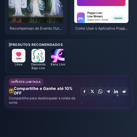
Recompensas do Evento Outo
Como Usar o Aplicativo Poppo
no na Montanha de Where Win
Live: Guia Completo para Inicia
ds Meet em julho de 2026: List
ntes | Julho de 2026
a Completa, Moeda e Prioridad
PRODUTOS RECOMENDADOS
e
Likee
Diamonds
Xena Live
Bigo Live
OFERTA LIMITADA
Compartilhe e Ganhe até 10%
OFF
Compartilhe para desbloquear a roleta da
sorte.