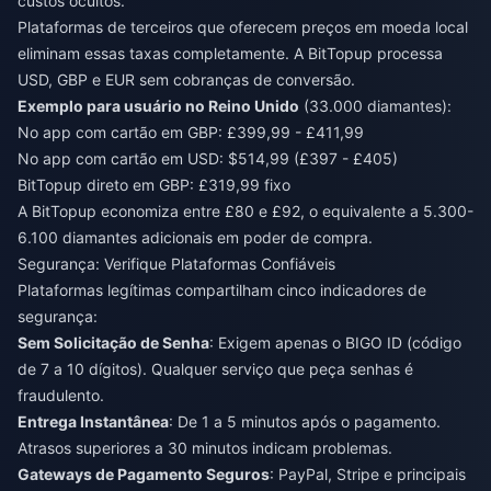
custos ocultos.
Plataformas de terceiros que oferecem preços em moeda local
eliminam essas taxas completamente. A BitTopup processa
USD, GBP e EUR sem cobranças de conversão.
Exemplo para usuário no Reino Unido
(33.000 diamantes):
No app com cartão em GBP: £399,99 - £411,99
No app com cartão em USD: $514,99 (£397 - £405)
BitTopup direto em GBP: £319,99 fixo
A BitTopup economiza entre £80 e £92, o equivalente a 5.300-
6.100 diamantes adicionais em poder de compra.
Segurança: Verifique Plataformas Confiáveis
Plataformas legítimas compartilham cinco indicadores de
segurança:
Sem Solicitação de Senha
: Exigem apenas o BIGO ID (código
de 7 a 10 dígitos). Qualquer serviço que peça senhas é
fraudulento.
Entrega Instantânea
: De 1 a 5 minutos após o pagamento.
Atrasos superiores a 30 minutos indicam problemas.
Gateways de Pagamento Seguros
: PayPal, Stripe e principais