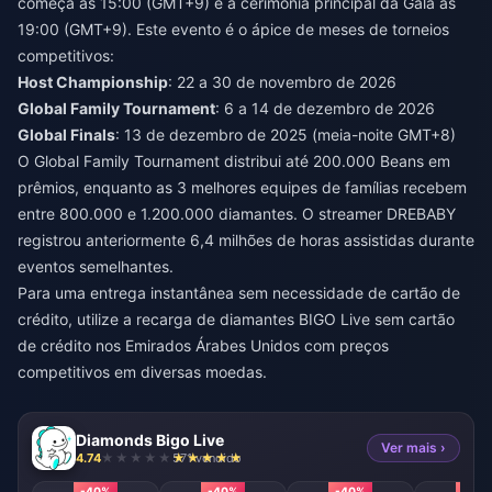
começa às 15:00 (GMT+9) e a cerimônia principal da Gala às
19:00 (GMT+9). Este evento é o ápice de meses de torneios
competitivos:
Host Championship
: 22 a 30 de novembro de 2026
Global Family Tournament
: 6 a 14 de dezembro de 2026
Global Finals
: 13 de dezembro de 2025 (meia-noite GMT+8)
O Global Family Tournament distribui até 200.000 Beans em
prêmios, enquanto as 3 melhores equipes de famílias recebem
entre 800.000 e 1.200.000 diamantes. O streamer DREBABY
registrou anteriormente 6,4 milhões de horas assistidas durante
eventos semelhantes.
Para uma entrega instantânea sem necessidade de cartão de
crédito, utilize a
recarga de diamantes BIGO Live sem cartão
de crédito nos Emirados Árabes Unidos
com preços
competitivos em diversas moedas.
Diamonds Bigo Live
Ver mais ›
4.74
571 vendido
-40%
-40%
-40%
-40