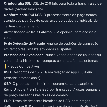
Criptografia SSL
: SSL de 256 bits para toda a transmissão de
dados (padrão bancário).
Conformidade PCI DSS
: O processamento de pagamentos
atende aos padrões de segurança de dados da indústria de
cartões de pagamento.
Autenticação de Dois Fatores
: 2FA opcional para acesso à
conta.
IA de Detecção de Fraude
: Análise de padrões de transação
em tempo real sinaliza atividades suspeitas.
Proteção de Privacidade
: Nunca vende dados de usuários ou
compartilha histórico de compras com plataformas externas.
Preços Competitivos
USD
: Descontos de 15-25% em relação ao app (30% em
períodos promocionais).
GBP
: O processamento direto economiza para usuários do
Reino Unido entre £15 e £80 por transação. Ajustes semanais
de preço baseados nas taxas de câmbio.
EUR
: Taxas de desconto idênticas ao USD, com preços
definidos em EUR para eliminar taxas de conversão de 3-4%.