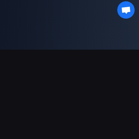
Pagamentos suportados
Parceiro
Genshin Impact Wiki
Honkai: Star Rail WIKI
Zenless Zone Zero WIKI
PUBG Mobile WIKI