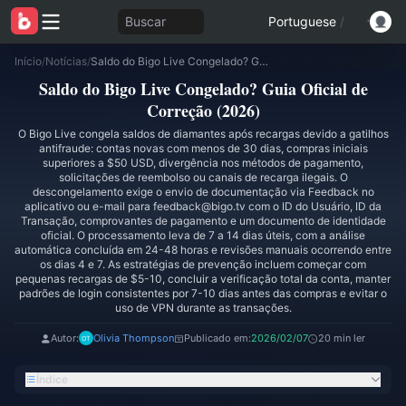
Buscar
Portuguese
/
Início
/
Notícias
/
Saldo do Bigo Live Congelado? Guia Oficial de Correção (2026)
Saldo do Bigo Live Congelado? Guia Oficial de
Correção (2026)
O Bigo Live congela saldos de diamantes após recargas devido a gatilhos
antifraude: contas novas com menos de 30 dias, compras iniciais
superiores a $50 USD, divergência nos métodos de pagamento,
solicitações de reembolso ou canais de recarga ilegais. O
descongelamento exige o envio de documentação via Feedback no
aplicativo ou e-mail para feedback@bigo.tv com o ID do Usuário, ID da
Transação, comprovantes de pagamento e um documento de identidade
oficial. O processamento leva de 7 a 14 dias úteis, com a análise
automática concluída em 24-48 horas e revisões manuais ocorrendo entre
os dias 4 e 7. As estratégias de prevenção incluem começar com
pequenas recargas de $5-10, concluir a verificação total da conta, manter
padrões de login consistentes por 7-10 dias antes das compras e evitar o
uso de VPN durante as transações.
Autor:
Olivia Thompson
Publicado em:
2026/02/07
20 min ler
Índice