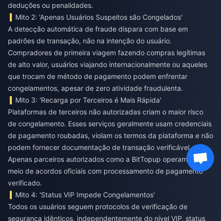
deduções ou penalidades.
Mito 2: 'Apenas Usuários Suspeitos são Congelados'
A detecção automática de fraude dispara com base em
padrões de transação, não na intenção do usuário.
Compradores de primeira viagem fazendo compras legítimas
de alto valor, usuários viajando internacionalmente ou aqueles
que trocam de método de pagamento podem enfrentar
congelamentos, apesar de zero atividade fraudulenta.
Mito 3: 'Recarga por Terceiros é Mais Rápida'
Plataformas de terceiros não autorizadas criam o maior risco
de congelamento. Esses serviços geralmente usam credenciais
de pagamento roubadas, violam os termos da plataforma e não
podem fornecer documentação de transação verificável.
Apenas parceiros autorizados como a BitTopup operam por
meio de acordos oficiais com processamento de pagamento
verificado.
Mito 4: 'Status VIP Impede Congelamentos'
Todos os usuários seguem protocolos de verificação de
segurança idênticos, independentemente do nível VIP, status