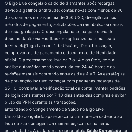
O Bigo Live congela o saldo de diamantes após recargas
devido a gatilhos antifraude: contas novas com menos de 30
dias, compras iniciais acima de $50 USD, divergência nos
métodos de pagamento, solicitações de reembolso ou canais
de recarga ilegais. O descongelamento exige o envio de
documentação via Feedback no aplicativo ou e-mail para
feedback@bigo.tv
com ID de Usuário, ID da Transação,
comprovantes de pagamento e documento de identidade
oficial. O processamento leva de 7 a 14 dias úteis, com a
análise automática sendo concluída em 24-48 horas e as
revisões manuais ocorrendo entre os dias 4 e 7. As estratégias
de prevenção incluem começar com pequenas recargas de
$5-10, completar a verificação total da conta, manter padrões
de login consistentes por 7-10 dias antes das compras e evitar
o uso de VPN durante as transações.
Entendendo o Congelamento de Saldo no Bigo Live
Um saldo congelado aparece como um ícone de cadeado ao
lado da sua contagem de diamantes, com os números
acinzentados. A plataforma exibe o rótulo
Saldo Congelado
no