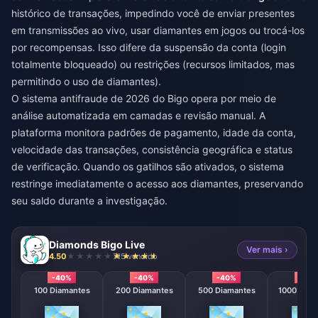
histórico de transações, impedindo você de enviar presentes
em transmissões ao vivo, usar diamantes em jogos ou trocá-los
por recompensas. Isso difere da suspensão da conta (login
totalmente bloqueado) ou restrições (recursos limitados, mas
permitindo o uso de diamantes).
O sistema antifraude de 2026 do Bigo opera por meio de
análise automatizada em camadas e revisão manual. A
plataforma monitora padrões de pagamento, idade da conta,
velocidade das transações, consistência geográfica e status
de verificação. Quando os gatilhos são ativados, o sistema
restringe imediatamente o acesso aos diamantes, preservando
seu saldo durante a investigação.
Diamonds Bigo Live
Ver mais ›
4.50
715 vendido
-40%
-40%
-40%
-40
100 Diamantes
200 Diamantes
500 Diamantes
1000 Diam