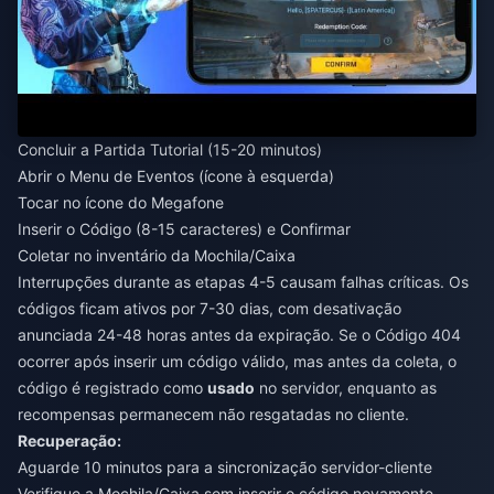
Concluir a Partida Tutorial (15-20 minutos)
Abrir o Menu de Eventos (ícone à esquerda)
Tocar no ícone do Megafone
Inserir o Código (8-15 caracteres) e Confirmar
Coletar no inventário da Mochila/Caixa
Interrupções durante as etapas 4-5 causam falhas críticas. Os
códigos ficam ativos por 7-30 dias, com desativação
anunciada 24-48 horas antes da expiração. Se o Código 404
ocorrer após inserir um código válido, mas antes da coleta, o
código é registrado como
usado
no servidor, enquanto as
recompensas permanecem não resgatadas no cliente.
Recuperação:
Aguarde 10 minutos para a sincronização servidor-cliente
Verifique a Mochila/Caixa sem inserir o código novamente