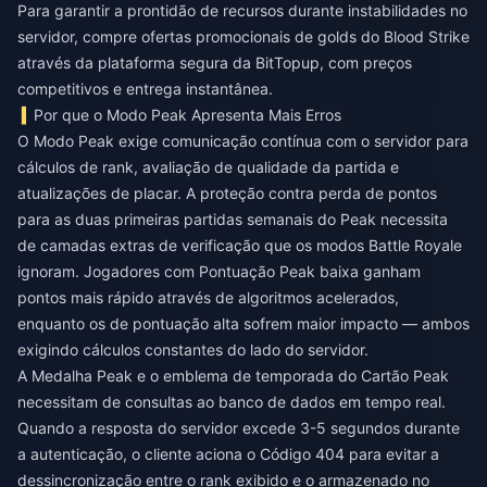
Para garantir a prontidão de recursos durante instabilidades no
servidor,
compre ofertas promocionais de golds do Blood Strike
através da plataforma segura da BitTopup, com preços
competitivos e entrega instantânea.
Por que o Modo Peak Apresenta Mais Erros
O Modo Peak exige comunicação contínua com o servidor para
cálculos de rank, avaliação de qualidade da partida e
atualizações de placar. A proteção contra perda de pontos
para as duas primeiras partidas semanais do Peak necessita
de camadas extras de verificação que os modos Battle Royale
ignoram. Jogadores com Pontuação Peak baixa ganham
pontos mais rápido através de algoritmos acelerados,
enquanto os de pontuação alta sofrem maior impacto — ambos
exigindo cálculos constantes do lado do servidor.
A Medalha Peak e o emblema de temporada do Cartão Peak
necessitam de consultas ao banco de dados em tempo real.
Quando a resposta do servidor excede 3-5 segundos durante
a autenticação, o cliente aciona o Código 404 para evitar a
dessincronização entre o rank exibido e o armazenado no