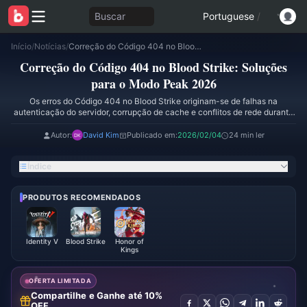
Buscar
Portuguese
/
Início
/
Notícias
/
Correção do Código 404 no Blood Strike: Soluções para o Modo Peak 2026
Correção do Código 404 no Blood Strike: Soluções
para o Modo Peak 2026
Os erros do Código 404 no Blood Strike originam-se de falhas na
autenticação do servidor, corrupção de cache e conflitos de rede durante
o Modo Peak. Este guia oferece soluções comprovadas a partir da análise
do evento de colaboração de fevereiro de 2026, abrangendo correções
Autor:
David Kim
Publicado em:
2026/02/04
24 min ler
instantâneas, solução de problemas por plataforma e estratégias de
prevenção. Resolva 60% das falhas de resgate por meio de diagnósticos
Índice
precisos e otimização de rede.
PRODUTOS RECOMENDADOS
Identity V
Blood Strike
Honor of
Kings
OFERTA LIMITADA
Compartilhe e Ganhe até 10%
OFF