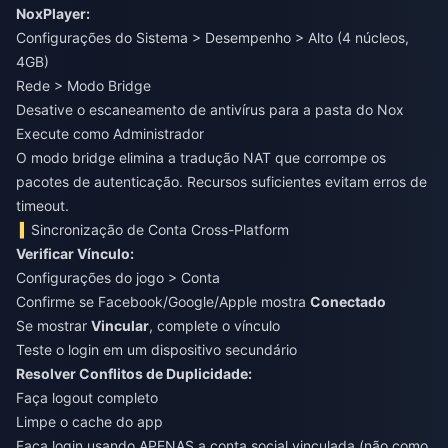
NoxPlayer:
Configurações do Sistema > Desempenho > Alto (4 núcleos,
4GB)
Rede > Modo Bridge
Desative o escaneamento de antivírus para a pasta do Nox
Execute como Administrador
O modo bridge elimina a tradução NAT que corrompe os
pacotes de autenticação. Recursos suficientes evitam erros de
timeout.
Sincronização de Conta Cross-Platform
Verificar Vínculo:
Configurações do jogo > Conta
Confirme se Facebook/Google/Apple mostra
Conectado
Se mostrar
Vincular
, complete o vínculo
Teste o login em um dispositivo secundário
Resolver Conflitos de Duplicidade:
Faça logout completo
Limpe o cache do app
Faça login usando APENAS a conta social vinculada (não como