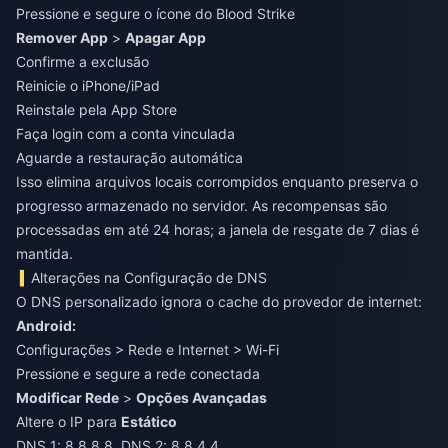
Pressione e segure o ícone do Blood Strike
Remover App
>
Apagar App
Confirme a exclusão
Reinicie o iPhone/iPad
Reinstale pela App Store
Faça login com a conta vinculada
Aguarde a restauração automática
Isso elimina arquivos locais corrompidos enquanto preserva o
progresso armazenado no servidor. As recompensas são
processadas em até 24 horas; a janela de resgate de 7 dias é
mantida.
Alterações na Configuração de DNS
O DNS personalizado ignora o cache do provedor de internet:
Android:
Configurações > Rede e Internet > Wi-Fi
Pressione e segure a rede conectada
Modificar Rede
>
Opções Avançadas
Altere o IP para
Estático
DNS 1: 8.8.8.8, DNS 2: 8.8.4.4