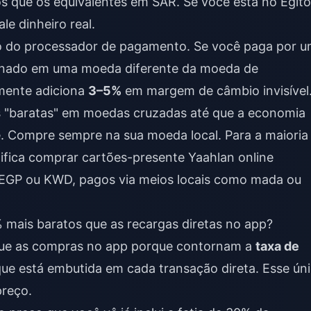
 que os equivalentes em SAR. Se você está no Egito
le dinheiro real.
io do processador de pagamento. Se você paga por 
nado em uma moeda diferente da moeda de
lmente adiciona
3–5%
em margem de câmbio invisível
as "baratas" em moedas cruzadas até que a economia
 Compre sempre na sua moeda local. Para a maioria
ifica
comprar cartões-presente Yaahlan online
 EGP ou KWD, pagos via meios locais como mada ou
 mais baratos que as recargas diretas no app?
que as compras no app porque contornam a
taxa de
ue está embutida em cada transação direta. Esse ún
preço.