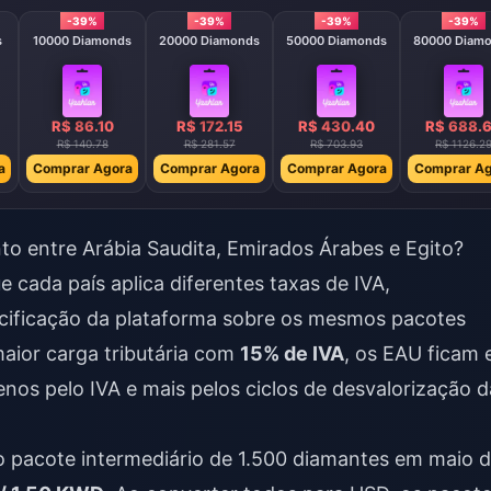
-39%
-39%
-39%
-39%
s
10000 Diamonds
20000 Diamonds
50000 Diamonds
80000 Diam
R$ 86.10
R$ 172.15
R$ 430.40
R$ 688.
R$ 140.78
R$ 281.57
R$ 703.93
R$ 1126.2
a
Comprar Agora
Comprar Agora
Comprar Agora
Comprar Ag
to entre Arábia Saudita, Emirados Árabes e Egito?
cada país aplica diferentes taxas de IVA,
cificação da plataforma sobre os mesmos pacotes
maior carga tributária com
15% de IVA
, os EAU ficam
enos pelo IVA e mais pelos ciclos de desvalorização d
a o pacote intermediário de 1.500 diamantes em maio 