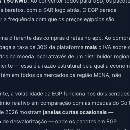
 / 1,50 KWD
. Ao converter todos para USD, os pacot
 baratos, com o SAR logo atrás. O EGP parece
r a frequência com que os preços egípcios são
ma diferente das compras diretas no app. Ao compr
 paga a taxa de 30% da plataforma
mais
o IVA sobre 
ados na moeda local através de um distribuidor region
iente — essa é a razão estrutural pela qual a econom
ntém em todos os mercados da região MENA, não
te, a volatilidade da EGP funciona nos dois sentidos
êmio relativo em comparação com as moedas do Golf
 de 2026 mostram
janelas curtas ocasionais
—
to de desvalorização — onde os pacotes em EGP