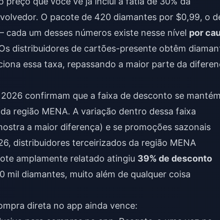
o preço que você vê já inclui a fatia de 30% da
volvedor. O pacote de 420 diamantes por $0,99, o d
 — cada um desses números existe nesse nível
por ca
 Os distribuidores de cartões-presente obtêm diaman
ciona essa taxa, repassando a maior parte da difere
de 2026 confirmam que a faixa de desconto se manté
 da região MENA. A variação dentro dessa faixa
 mostra a maior diferença) e se promoções sazonais
26, distribuidores terceirizados da região MENA
ote amplamente relatado atingiu
39% de desconto
10 mil diamantes, muito além de qualquer coisa
ompra direta no app ainda vence: