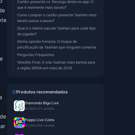
p
Cartão-presente vs. Recarga direta no app: O
que é realmente mais barato?
de
Como comprar o cartão-presente Yaahlan mais
ote
barato passo a passo?
Qual é o melhor pacote Yaahlan para cada tipo
de jogador?
Minha opinião honesta: O truque de
precificação da Yaahlan que ninguém comenta
Perguntas Frequentes
ue
Veredito Final: A rota Yaahlan mais barata para
a região MENA em maio de 2026
Produtos recomendados
a
Diamonds Bigo Live
GLOBAL
571 vendido
 de
Poppo Live Coins
zar
GLOBAL
605 vendido