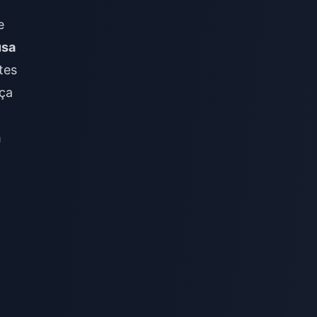
e
usa
tes
nça
m