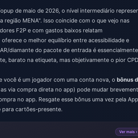
opup de maio de 2026, o nível intermediário represe
a região MENA". Isso coincide com o que vejo nas
dores F2P e com gastos baixos relatam
ferece o melhor equilíbrio entre acessibilidade e
 SAR/diamante do pacote de entrada é essencialmente
te, barato na etiqueta, mas objetivamente o pior CP
se você é um jogador com uma conta nova, o
bônus 
nas via compra direta no app) pode mudar brevemen
ompra no app. Resgate esse bônus uma vez pela Ap
 para cartões-presente.
Ver mais ›