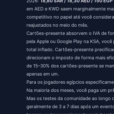
2026:
18,80 SAR / 18,30 AED / 150 EGP
em AED e KWD saem marginalmente mais
competitivo no papel até você considera
reajustados no meio do mês.
Cartões-presente absorvem o IVA de for
pela Apple ou Google Play na KSA, você
total inflado. Cartões-presente precific
direcionam o imposto de forma mais efic
de 15–30% dos cartões-presente se ma
apenas em um.
Para os jogadores egípcios especificamen
Na maioria dos meses, você paga um pr
Mas os testes da comunidade ao longo
geralmente de 3 a 7 dias após um even