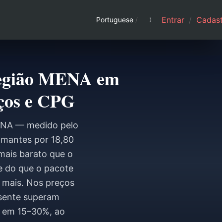
Entrar
/
Cadast
Portuguese
/
 região MENA em
eços e CPG
MENA — medido pelo
amantes por 18,80
mais barato que o
e do que o pacote
 mais. Nos preços
esente superam
e em 15–30%, ao