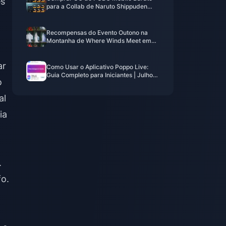
es
para a Collab de Naruto Shippuden
(Julho de 2026): Custos, Melhores
Pacotes e Recarga Segura
Recompensas do Evento Outono na
Montanha de Where Winds Meet em
julho de 2026: Lista Completa, Moeda
e Prioridade
ar
Como Usar o Aplicativo Poppo Live:
Guia Completo para Iniciantes | Julho
o
de 2026
al
ia
.
o.