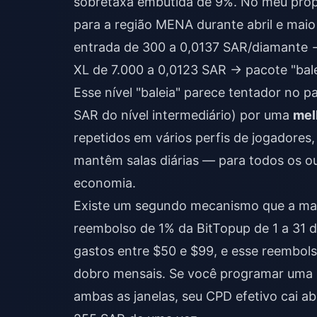
sobretaxa embutida de 9%. No meu própr
para a região MENA durante abril e maio
entrada de 300 a 0,0137 SAR/diamante →
XL de 7.000 a 0,0123 SAR → pacote "bale
Esse nível "baleia" parece tentador no 
SAR do nível intermediário) por uma
mel
repetidos em vários perfis de jogadores, 
mantêm salas diárias — para todos os o
economia.
Existe um segundo mecanismo que a maio
reembolso de 1% da BitTopup de 1 a 31 d
gastos entre $50 e $99, e esse reembo
dobro mensais. Se você programar uma ú
ambas as janelas, seu CPD efetivo cai ab