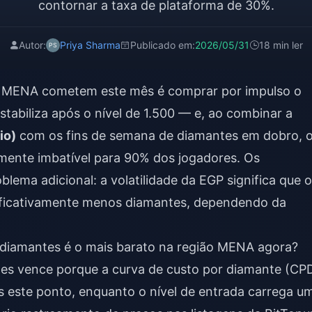
contornar a taxa de plataforma de 30%.
Autor:
Priya Sharma
Publicado em:
2026/05/31
18 min ler
ão MENA cometem este mês é comprar por impulso o
tabiliza após o nível de 1.500 — e, ao combinar a
io)
com os fins de semana de diamantes em dobro, 
amente imbatível para 90% dos jogadores. Os
ema adicional: a volatilidade da EGP significa que o
ficativamente menos diamantes, dependendo da
0 diamantes é o mais barato na região MENA agora?
tes vence porque a curva de custo por diamante (CP
s este ponto, enquanto o nível de entrada carrega u