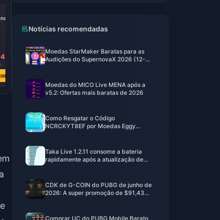
-39%
onds
100000 Diamonds
Notícias recomendadas
Moedas StarMaker Baratas para as
64
R$ 860.84
Audições do SupernovaX 2026 (12-
9
R$ 1407.86
23% de Desconto)
ora
Comprar Agora
Moedas do MICO Live MENA após a
v5.2: Ofertas mais baratas de 2026
Como Resgatar o Código
NCRCKYT8EF por Moedas Eggy
Gratuitas (Ago 2026)
Taka Live 1.2.11 consome a bateria
 em
rapidamente após a atualização de
julho de 2026? Causas e soluções
a
CDK de G-COIN do PUBG de junho de
2026: A super promoção de $91,43
realmente vale a pena?
de
Comprar UC do PUBG Mobile Barato