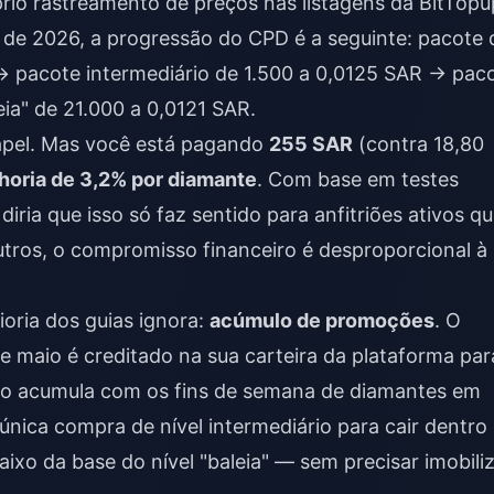
io rastreamento de preços nas listagens da BitTopu
 de 2026, a progressão do CPD é a seguinte: pacote 
 pacote intermediário de 1.500 a 0,0125 SAR → pac
ia" de 21.000 a 0,0121 SAR.
papel. Mas você está pagando
255 SAR
(contra 18,80
horia de 3,2% por diamante
. Com base em testes
diria que isso só faz sentido para anfitriões ativos q
utros, o compromisso financeiro é desproporcional à
ria dos guias ignora:
acúmulo de promoções
. O
e maio é creditado na sua carteira da plataforma par
lso acumula com os fins de semana de diamantes em
nica compra de nível intermediário para cair dentro
aixo da base do nível "baleia" — sem precisar imobili