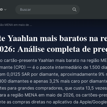
RD
Cartões-presente Yaahlan mais baratos na região MENA em maio de 2026: Análise completa de preços e CPG
te Yaahlan mais baratos na
026: Análise completa de pr
o cartão-presente Yaahlan mais barato na região 
iamante (CPD) — é o pacote intermediário de 1.500 di
 em 0,0125 SAR por diamante, aproximadamente 9% 
e 300 diamantes e apenas 3,2% mais caro por diamant
tes para grandes compradores, que custa 13,5 vezes
ara a região MENA em maio de 2026, os cartões-pr
te as compras diretas no aplicativo da Apple/Googl