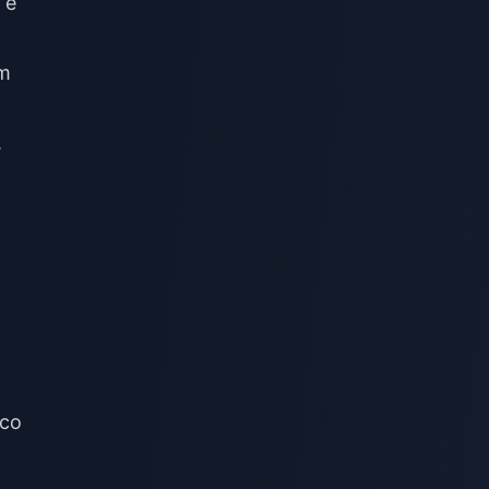
 e
um
.
ico