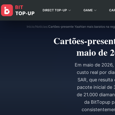
DIRECT TOP-UP
GAME
CA
Início
/
Notícias
/
Cartões-presen
maio de 2
Em maio de 2026, 
custo real por d
SAR, que resulta
pacote inicial d
de 21.000 diaman
da BitTopup p
consistentemen