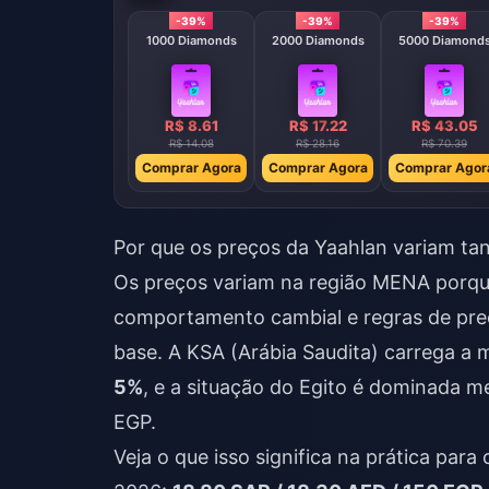
-39%
-39%
-39%
1000 Diamonds
2000 Diamonds
5000 Diamond
R$ 8.61
R$ 17.22
R$ 43.05
R$ 14.08
R$ 28.16
R$ 70.39
Comprar Agora
Comprar Agora
Comprar Agor
Por que os preços da Yaahlan variam tan
Os preços variam na região MENA porque 
comportamento cambial e regras de pre
base. A KSA (Arábia Saudita) carrega a 
5%
, e a situação do Egito é dominada m
EGP.
Veja o que isso significa na prática par