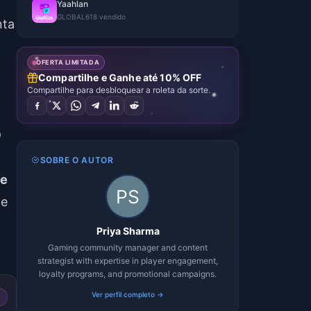
Yaahlan
GLOBAL
618 vendido
nta
OFERTA LIMITADA
Compartilhe e Ganhe até 10% OFF
Compartilhe para desbloquear a roleta da sorte.
D
SOBRE O AUTOR
de
te
p
Priya Sharma
Gaming community manager and content
strategist with expertise in player engagement,
loyalty programs, and promotional campaigns.
Ver perfil completo →