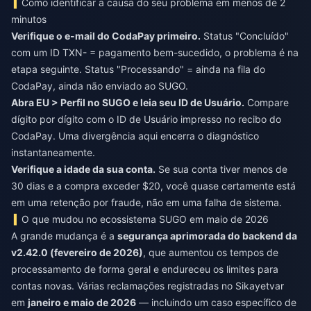
Como identificar a causa do seu problema em menos de 2
minutos
Verifique o e-mail do CodaPay primeiro.
Status "Concluído"
com um ID TXN- = pagamento bem-sucedido, o problema é na
etapa seguinte. Status "Processando" = ainda na fila do
CodaPay, ainda não enviado ao SUGO.
Abra EU > Perfil no SUGO e leia seu ID de Usuário.
Compare
dígito por dígito com o ID de Usuário impresso no recibo do
CodaPay. Uma divergência aqui encerra o diagnóstico
instantaneamente.
Verifique a idade da sua conta.
Se sua conta tiver menos de
30 dias e a compra exceder $20, você quase certamente está
em uma retenção por fraude, não em uma falha de sistema.
O que mudou no ecossistema SUGO em maio de 2026
A grande mudança é a
segurança aprimorada do backend da
v2.42.0 (fevereiro de 2026)
, que aumentou os tempos de
processamento de forma geral e endureceu os limites para
contas novas. Várias reclamações registradas no Sikayetvar
em
janeiro e maio de 2026
— incluindo um caso específico de