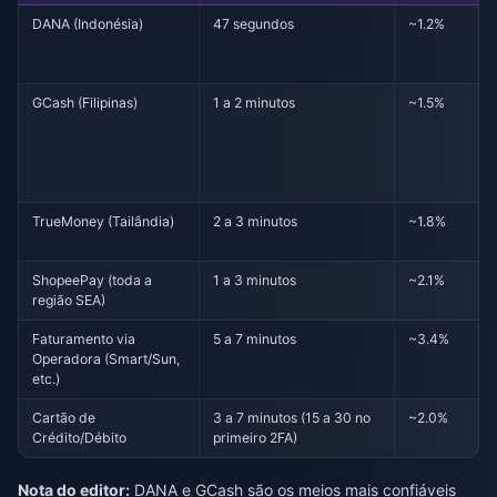
DANA (Indonésia)
47 segundos
~1.2%
GCash (Filipinas)
1 a 2 minutos
~1.5%
TrueMoney (Tailândia)
2 a 3 minutos
~1.8%
ShopeePay (toda a
1 a 3 minutos
~2.1%
região SEA)
Faturamento via
5 a 7 minutos
~3.4%
Operadora (Smart/Sun,
etc.)
Cartão de
3 a 7 minutos (15 a 30 no
~2.0%
Crédito/Débito
primeiro 2FA)
Nota do editor:
DANA e GCash são os meios mais confiáveis