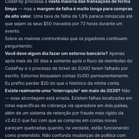
CodaPay processa a
vasta maioria das transações de forma
limpa
— mas a
margem de falha é muito longa para compras
de alto valor
. Uma taxa de falha de 1,8% parece minúscula até
que sejam os seus $50 travados por 72 horas durante um
evento.
Sobre as maiores controvérsias que os jogadores continuam
perguntando:
Você deve algum dia fazer um estorno bancário?
Apenas
após mais de 30 dias e somente após o fluxo de reembolso do
CodaPay e o processo de ticket do SUGO terem falhado por
escrito. Estornos bloqueiam contas SUGO permanentemente.
Eu prefiro perder $20 do que o histórico da minha conta.
Existe realmente uma "interrupção" em maio de 2026?
Não
— essa abordagem está errada. Existem falhas localizadas em
rotas específicas de cobrança via operadora em dois países,
além de um sistema de retenção por fraude mais rígido da
v2.42.0 que faz com que as compras em contas novas
pareçam quebradas quando, na verdade, estão funcionando
como pretendido. Não confunda mudanças de política com