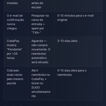
moedas
antes de
escalar
O e-mail de
Pesquisar na
5-10 minutos para o e-mail
confirmação
caixa de
original
nunca
entrada +
chegou
spam por
"TXN-"
CodaPay
Aguarde —
3-10 dias úteis
mostra
não compre
"Pendente"
novamente. O
por >24
reembolso
horas
automático
será ativado
Cobrado
Abrir
5-10 dias úteis para o
duas vezes
reembolso no
reembolso
pelo mesmo
CodaPay +
pacote
ticket no
SUGO
simultaneame
nte