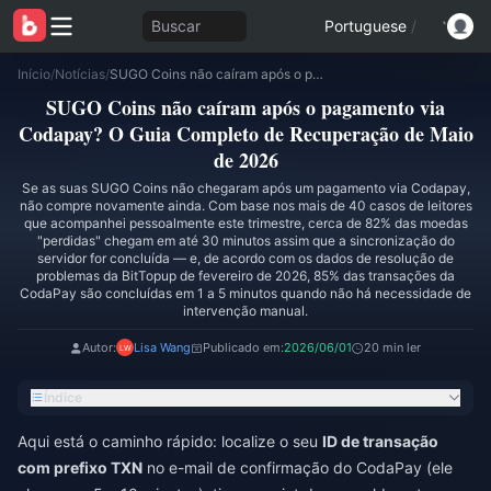
Buscar
Portuguese
/
Início
/
Notícias
/
SUGO Coins não caíram após o pagamento via Codapay? O Guia Completo de Recuperação de Maio de 2026
SUGO Coins não caíram após o pagamento via
Codapay? O Guia Completo de Recuperação de Maio
de 2026
Se as suas SUGO Coins não chegaram após um pagamento via Codapay,
não compre novamente ainda. Com base nos mais de 40 casos de leitores
que acompanhei pessoalmente este trimestre, cerca de 82% das moedas
"perdidas" chegam em até 30 minutos assim que a sincronização do
servidor for concluída — e, de acordo com os dados de resolução de
problemas da BitTopup de fevereiro de 2026, 85% das transações da
CodaPay são concluídas em 1 a 5 minutos quando não há necessidade de
intervenção manual.
Autor:
Lisa Wang
Publicado em:
2026/06/01
20 min ler
Índice
Aqui está o caminho rápido: localize o seu
ID de transação
com prefixo TXN
no e-mail de confirmação do CodaPay (ele