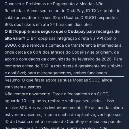
Conosco > Problemas de Pagamento > Moedas Não
Recebidas. Anexe seu recibo do CodaPay, ID TXN-, prints do
saldo antes/depois e seu ID de Usuário. O SUGO responde a
90% dos tickets em até 24 horas em dias úteis.
O BitTopup é mais seguro que o Codapay para recargas de
alto valor?
O BitTopup usa integração direta via API com o
SUGO, o que remove a camada de transferência intermediária
onde cerca de 60% dos atrasos do CodaPay se originam, de
acordo com dados da comunidade de fevereiro de 2026. Para
compras acima de $30, a rota direta é geralmente mais rápida
e confiável; para micropagamentos, ambos funcionam.
Resumo: O que fazer agora se suas Moedas SUGO ainda
estiverem ausentes
Não compre novamente. Force o fechamento do SUGO,
aguarde 10 segundos, reabra e verifique seu saldo — isso
resolve 80% dos casos instantaneamente. Se as moedas ainda
estiverem ausentes, limpe o cache do aplicativo, verifique seu
ID de Usuário contra o recibo do CodaPay e reúna seu pacote
de evidências (ID TXN-, recibos, prints de saldo, ID de