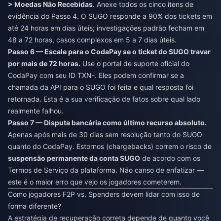
> Moedas Não Recebidas
. Anexe todos os cinco itens de
evidência do Passo 4. O SUGO responde a 90% dos tickets em
até 24 horas em dias úteis; investigações padrão fecham em
48 a 72 horas, casos complexos em 5 a 7 dias úteis.
Passo 6 — Escale para o CodaPay se o ticket do SUGO travar
por mais de 72 horas.
Use o portal de suporte oficial do
CodaPay com seu ID TXN-. Eles podem confirmar se a
chamada da API para o SUGO foi feita e qual resposta foi
retornada. Esta é a sua verificação de fatos sobre qual lado
realmente falhou.
Passo 7 — Disputa bancária como último recurso absoluto.
Apenas após mais de 30 dias sem resolução tanto do SUGO
quanto do CodaPay. Estornos (chargebacks) correm o risco de
suspensão permanente da conta SUGO
de acordo com os
Termos de Serviço da plataforma. Não canso de enfatizar —
este é o maior erro que vejo os jogadores cometerem.
Como jogadores F2P vs. Spenders devem lidar com isso de
forma diferente?
A estratégia de recuperação correta depende de quanto você