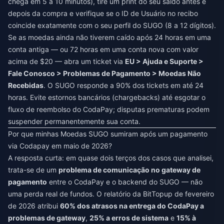
chega em 5 a 10 minutos), tire um print do seu saldo antes e
depois da compra e verifique se o ID de Usuário no recibo
coincide exatamente com o seu perfil do SUGO (8 a 12 dígitos).
Se as moedas ainda não tiverem caído após 24 horas em uma
conta antiga — ou 72 horas em uma conta nova com valor
acima de $20 — abra um ticket via
EU > Ajuda e Suporte >
Fale Conosco > Problemas de Pagamento > Moedas Não
Recebidas
. O SUGO responde a 90% dos tickets em até 24
horas. Evite estornos bancários (chargebacks) até esgotar o
fluxo de reembolso do CodaPay; disputas prematuras podem
suspender permanentemente sua conta.
Por que minhas Moedas SUGO sumiram após um pagamento
via Codapay em maio de 2026?
A resposta curta: em quase dois terços dos casos que analisei,
trata-se de um
problema de comunicação no gateway de
pagamento
entre o CodaPay e o backend do SUGO — não
uma perda real de fundos. O relatório da BitTopup de fevereiro
de 2026 atribui
60% dos atrasos na entrega do CodaPay a
problemas de gateway
,
25% a erros de sistema
e
15% à