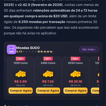
2025)
e
v2.42.0 (fevereiro de 2026)
, contas com menos de
30 dias enfrentam
retenções automáticas de 24 a 72 horas
em qualquer compra acima de $20 USD
, além de um limite
rígido de
6.250 moedas por transação
nesses primeiros 30
dias. Os jogadores não percebem que isso está acontecendo
porque não há aviso no aplicativo.
Moedas SUGO
Ver mais ›
4.75
590 vendido
-34%
-47%
-34%
-40
1200 Coins
2400 Coins
6250 Coins
12500 C
R$ 3.99
R$ 7.24
R$ 20.16
R$ 37
R$ 6.08
R$ 13.64
R$ 30.70
R$ 61.
Comprar Agora
Comprar Agora
Comprar Agora
Comprar 