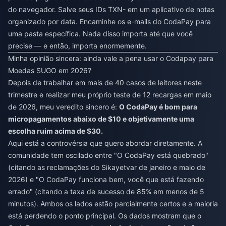
do navegador. Salve seus IDs TXN- em um aplicativo de notas
organizado por data. Encaminhe os e-mails do CodaPay para
uma pasta específica. Nada disso importa até que você
precise — e então, importa enormemente.
Minha opinião sincera: ainda vale a pena usar o Codapay para
Moedas SUGO em 2026?
Depois de trabalhar em mais de 40 casos de leitores neste
trimestre e realizar meu próprio teste de 12 recargas em maio
de 2026, meu veredito sincero é:
O CodaPay é bom para
micropagamentos abaixo de $10 e objetivamente uma
escolha ruim acima de $30.
Aqui está a controvérsia que quero abordar diretamente. A
comunidade tem oscilado entre "O CodaPay está quebrado"
(citando as reclamações do Sikayetvar de janeiro e maio de
2026) e "O CodaPay funciona bem, você que está fazendo
errado" (citando a taxa de sucesso de 85% em menos de 5
minutos). Ambos os lados estão parcialmente certos e a maioria
está perdendo o ponto principal. Os dados mostram que o