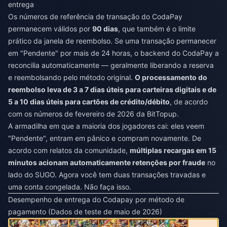
entrega
Os números de referência de transação do CodaPay
permanecem válidos por
90 dias
, que também é o limite
prático da janela de reembolso. Se uma transação permanecer
em "Pendente" por mais de 24 horas, o backend do CodaPay a
reconcilia automaticamente — geralmente liberando a reserva
e reembolsando pelo método original.
O processamento do
reembolso leva de 3 a 7 dias úteis para carteiras digitais e de
5 a 10 dias úteis para cartões de crédito/débito
, de acordo
com os números de fevereiro de 2026 da BitTopup.
A armadilha em que a maioria dos jogadores cai: eles veem
"Pendente", entram em pânico e compram novamente. De
acordo com relatos da comunidade,
múltiplas recargas em 15
minutos acionam automaticamente retenções por fraude
no
lado do SUGO. Agora você tem duas transações travadas e
uma conta congelada. Não faça isso.
Desempenho de entrega do Codapay por método de
pagamento (Dados de teste de maio de 2026)