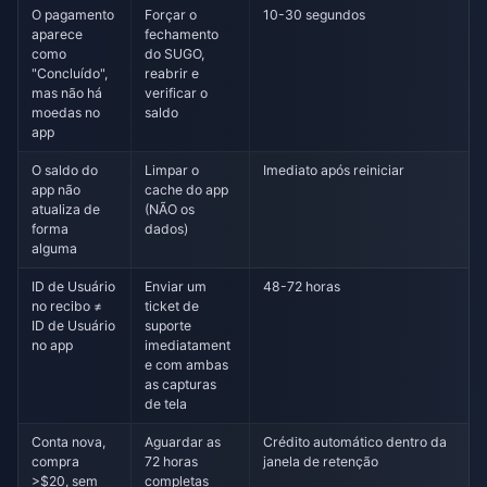
O pagamento
Forçar o
10-30 segundos
aparece
fechamento
como
do SUGO,
"Concluído",
reabrir e
mas não há
verificar o
moedas no
saldo
app
O saldo do
Limpar o
Imediato após reiniciar
app não
cache do app
atualiza de
(NÃO os
forma
dados)
alguma
ID de Usuário
Enviar um
48-72 horas
no recibo ≠
ticket de
ID de Usuário
suporte
no app
imediatament
e com ambas
as capturas
de tela
Conta nova,
Aguardar as
Crédito automático dentro da
compra
72 horas
janela de retenção
>$20, sem
completas