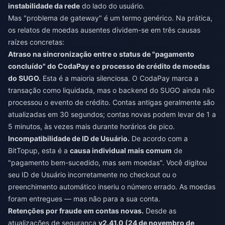
instabilidade da rede
do lado do usuário.
Mas "problema de gateway" é um termo genérico. Na prática,
os relatos de moedas ausentes dividem-se em três causas
raízes concretas:
Atraso na sincronização entre o status de "pagamento
concluído" do CodaPay e o processo de crédito de moedas
do SUGO.
Esta é a maioria silenciosa. O CodaPay marca a
transação como liquidada, mas o backend do SUGO ainda não
processou o evento de crédito. Contas antigas geralmente são
atualizadas em 30 segundos; contas novas podem levar de 1 a
5 minutos, às vezes mais durante horários de pico.
Incompatibilidade de ID de Usuário.
De acordo com a
BitTopup, esta é a
causa individual mais comum
de
"pagamento bem-sucedido, mas sem moedas". Você digitou
seu ID de Usuário incorretamente no checkout ou o
preenchimento automático inseriu o número errado. As moedas
foram entregues — mas não para a sua conta.
Retenções por fraude em contas novas.
Desde as
atualizações de segurança
v2.41.0 (24 de novembro de