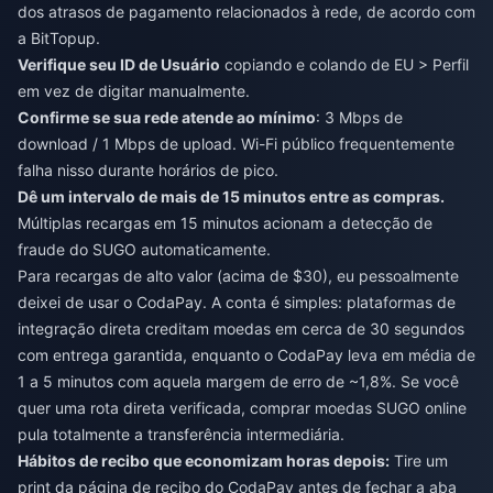
dos atrasos de pagamento relacionados à rede, de acordo com
a BitTopup.
Verifique seu ID de Usuário
copiando e colando de EU > Perfil
em vez de digitar manualmente.
Confirme se sua rede atende ao mínimo
: 3 Mbps de
download / 1 Mbps de upload. Wi-Fi público frequentemente
falha nisso durante horários de pico.
Dê um intervalo de mais de 15 minutos entre as compras.
Múltiplas recargas em 15 minutos acionam a detecção de
fraude do SUGO automaticamente.
Para recargas de alto valor (acima de $30), eu pessoalmente
deixei de usar o CodaPay. A conta é simples: plataformas de
integração direta creditam moedas em cerca de 30 segundos
com entrega garantida, enquanto o CodaPay leva em média de
1 a 5 minutos com aquela margem de erro de ~1,8%. Se você
quer uma rota direta verificada,
comprar moedas SUGO online
pula totalmente a transferência intermediária.
Hábitos de recibo que economizam horas depois:
Tire um
print da página de recibo do CodaPay antes de fechar a aba