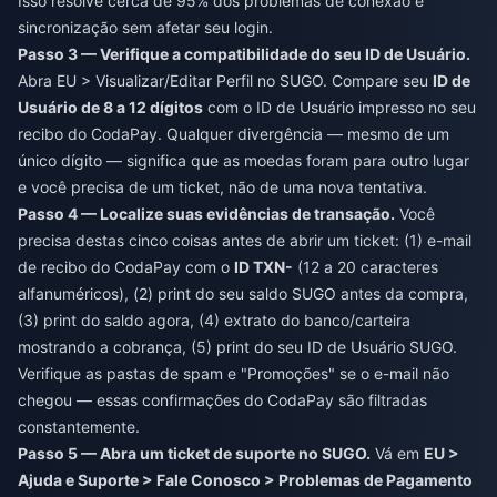
Isso resolve cerca de 95% dos problemas de conexão e
sincronização sem afetar seu login.
Passo 3 — Verifique a compatibilidade do seu ID de Usuário.
Abra EU > Visualizar/Editar Perfil no SUGO. Compare seu
ID de
Usuário de 8 a 12 dígitos
com o ID de Usuário impresso no seu
recibo do CodaPay. Qualquer divergência — mesmo de um
único dígito — significa que as moedas foram para outro lugar
e você precisa de um ticket, não de uma nova tentativa.
Passo 4 — Localize suas evidências de transação.
Você
precisa destas cinco coisas antes de abrir um ticket: (1) e-mail
de recibo do CodaPay com o
ID TXN-
(12 a 20 caracteres
alfanuméricos), (2) print do seu saldo SUGO antes da compra,
(3) print do saldo agora, (4) extrato do banco/carteira
mostrando a cobrança, (5) print do seu ID de Usuário SUGO.
Verifique as pastas de spam e "Promoções" se o e-mail não
chegou — essas confirmações do CodaPay são filtradas
constantemente.
Passo 5 — Abra um ticket de suporte no SUGO.
Vá em
EU >
Ajuda e Suporte > Fale Conosco > Problemas de Pagamento