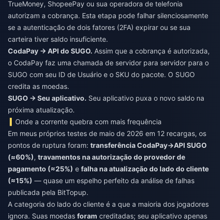
TrueMoney, ShopeePay ou sua operadora de telefonia
autorizam a cobrança. Esta etapa pode falhar silenciosamente
se a autenticação de dois fatores (2FA) expirar ou se sua
carteira tiver saldo insuficiente.
CodaPay → API do SUGO.
Assim que a cobrança é autorizada,
o CodaPay faz uma chamada de servidor para servidor para o
SUGO com seu ID de Usuário e o SKU do pacote. O SUGO
credita as moedas.
SUGO → Seu aplicativo.
Seu aplicativo puxa o novo saldo na
próxima atualização.
Onde a corrente quebra com mais frequência
Em meus próprios testes de maio de 2026 em 12 recargas, os
pontos de ruptura foram:
transferência CodaPay→API SUGO
(≈60%)
,
travamentos na autorização do provedor de
pagamento (≈25%)
e
falha na atualização do lado do cliente
(≈15%)
— quase um espelho perfeito da análise de falhas
publicada pela BitTopup.
A categoria do lado do cliente é a que a maioria dos jogadores
ignora. Suas moedas
foram
creditadas; seu aplicativo apenas