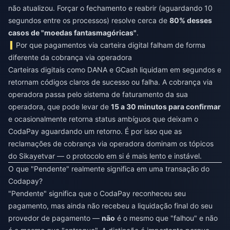
não atualizou. Forçar o fechamento e reabrir (aguardando 10
segundos entre os processos) resolve cerca de
80% desses
casos de "moedas fantasmagóricas"
.
Por que pagamentos via carteira digital falham de forma
diferente da cobrança via operadora
Carteiras digitais como DANA e GCash liquidam em segundos e
retornam códigos claros de sucesso ou falha. A cobrança via
operadora passa pelo sistema de faturamento da sua
operadora, que pode levar de
15 a 30 minutos para confirmar
e ocasionalmente retorna status ambíguos que deixam o
CodaPay aguardando um retorno. É por isso que as
reclamações de cobrança via operadora dominam os tópicos
do Sikayetvar — o protocolo em si é mais lento e instável.
O que "Pendente" realmente significa em uma transação do
Codapay?
"Pendente" significa que o CodaPay reconheceu seu
pagamento, mas ainda não recebeu a liquidação final do seu
provedor de pagamento —
não
é o mesmo que "falhou" e não