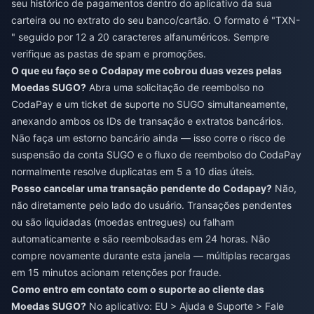
seu histórico de pagamentos dentro do aplicativo da sua
carteira ou no extrato do seu banco/cartão. O formato é "TXN-
" seguido por 12 a 20 caracteres alfanuméricos. Sempre
verifique as pastas de spam e promoções.
O que eu faço se o Codapay me cobrou duas vezes pelas
Moedas SUGO?
Abra uma solicitação de reembolso no
CodaPay e um ticket de suporte no SUGO simultaneamente,
anexando ambos os IDs de transação e extratos bancários.
Não faça um estorno bancário ainda — isso corre o risco de
suspensão da conta SUGO e o fluxo de reembolso do CodaPay
normalmente resolve duplicatas em 5 a 10 dias úteis.
Posso cancelar uma transação pendente do Codapay?
Não,
não diretamente pelo lado do usuário. Transações pendentes
ou são liquidadas (moedas entregues) ou falham
automaticamente e são reembolsadas em 24 horas. Não
compre novamente durante esta janela — múltiplas recargas
em 15 minutos acionam retenções por fraude.
Como entro em contato com o suporte ao cliente das
Moedas SUGO?
No aplicativo: EU > Ajuda e Suporte > Fale