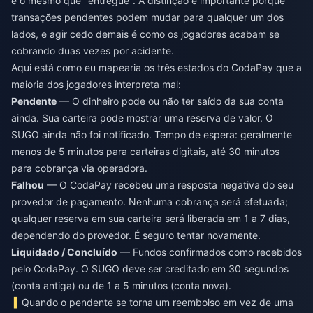
é o mesmo que "entregue". A distinção é importante porque
transações pendentes podem mudar para qualquer um dos
lados, e agir cedo demais é como os jogadores acabam se
cobrando duas vezes por acidente.
Aqui está como eu mapearia os três estados do CodaPay que a
maioria dos jogadores interpreta mal:
Pendente
— O dinheiro pode ou não ter saído da sua conta
ainda. Sua carteira pode mostrar uma reserva de valor. O
SUGO ainda não foi notificado. Tempo de espera: geralmente
menos de 5 minutos para carteiras digitais, até 30 minutos
para cobrança via operadora.
Falhou
— O CodaPay recebeu uma resposta negativa do seu
provedor de pagamento. Nenhuma cobrança será efetuada;
qualquer reserva em sua carteira será liberada em 1 a 7 dias,
dependendo do provedor. É seguro tentar novamente.
Liquidado / Concluído
— Fundos confirmados como recebidos
pelo CodaPay. O SUGO deve ser creditado em 30 segundos
(conta antiga) ou de 1 a 5 minutos (conta nova).
Quando o pendente se torna um reembolso em vez de uma