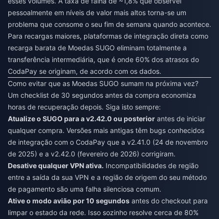
esses volumes. A taxa de falha de ~1,8% que observei
pessoalmente em níveis de valor mais altos torna-se um
problema que consome o seu fim de semana quando acontece.
Para recargas maiores, plataformas de integração direta como
recarga barata de Moedas SUGO
eliminam totalmente a
transferência intermediária, que é onde 60% dos atrasos do
CodaPay se originam, de acordo com os dados.
Como evitar que as Moedas SUGO sumam na próxima vez?
Um checklist de 30 segundos antes da compra economiza
horas de recuperação depois. Siga isto sempre:
Atualize o SUGO para a v2.42.0 ou posterior
antes de iniciar
qualquer compra. Versões mais antigas têm bugs conhecidos
de integração com o CodaPay que a v2.41.0 (24 de novembro
de 2025) e a v2.42.0 (fevereiro de 2026) corrigiram.
Desative qualquer VPN ativa.
Incompatibilidades de região
entre a saída da sua VPN e a região de origem do seu método
de pagamento são uma falha silenciosa comum.
Ative o modo avião por 10 segundos
antes do checkout para
limpar o estado da rede. Isso sozinho resolve cerca de 80%