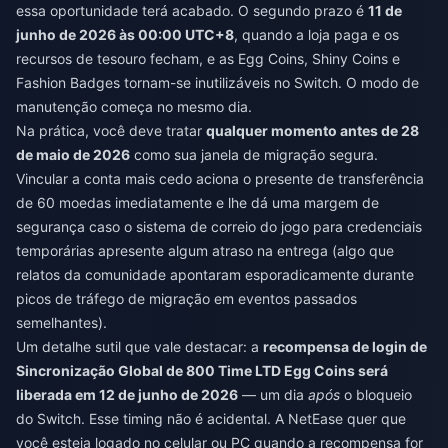
essa oportunidade terá acabado. O segundo prazo é
11 de
junho de 2026 às 00:00 UTC+8
, quando a loja paga e os
recursos de tesouro fecham, e as Egg Coins, Shiny Coins e
Fashion Badges tornam-se inutilizáveis no Switch. O modo de
manutenção começa no mesmo dia.
Na prática, você deve tratar
qualquer momento antes de 28
de maio de 2026
como sua janela de migração segura.
Vincular a conta mais cedo aciona o presente de transferência
de 60 moedas imediatamente e lhe dá uma margem de
segurança caso o sistema de correio do jogo para credenciais
temporárias apresente algum atraso na entrega (algo que
relatos da comunidade apontaram esporadicamente durante
picos de tráfego de migração em eventos passados
semelhantes).
Um detalhe sutil que vale destacar: a
recompensa de login de
Sincronização Global de 800 Time LTD Egg Coins será
liberada em 12 de junho de 2026
— um dia
após
o bloqueio
do Switch. Esse timing não é acidental. A NetEase quer que
você esteja logado no celular ou PC quando a recompensa for