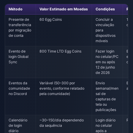
Método
Valor Estimado em Moedas
Condições
Pra
Presente de
60 Egg Coins
Concluir a
11 
transferência
vinculação
de 
por migração
para
de conta
dispositivos
móveis
Evento de
800 Time LTD Egg Coins
Fazer login
Esp
login Global
no celular/PC
eve
Sync
em ou após
defi
12 de junho
de 2026
Eventos da
Variável (50–300 por
Envio
Em
comunidade
evento, conforme relatado
semanal/men
and
no Discord
pela comunidade)
sal de
capturas de
tela ou
publicações
Calendário
~30–150/dia dependendo
Login diário
Per
de login
da sequência
no celular
diário
após a