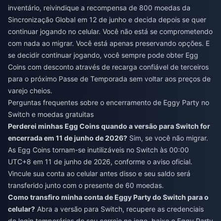
inventário, reivindique a recompensa de 800 moedas da
Sincronização Global em 12 de junho e decida depois se quer
continuar jogando no celular. Você não está se comprometendo
com nada ao migrar. Você está apenas preservando opções. E
se decidir continuar jogando, você sempre pode
obter Egg
Coins com desconto através de recarga confiável de terceiros
para o próximo Passe de Temporada sem voltar aos preços de
varejo cheios.
Perguntas frequentes sobre o encerramento de Eggy Party no
Switch e moedas gratuitas
Perderei minhas Egg Coins quando a versão para Switch for
encerrada em 11 de junho de 2026?
Sim, se você não migrar.
As Egg Coins tornam-se inutilizáveis no Switch às 00:00
UTC+8 em 11 de junho de 2026, conforme o aviso oficial.
Vincule sua conta ao celular antes disso e seu saldo será
transferido junto com o presente de 60 moedas.
Como transfiro minha conta de Eggy Party do Switch para o
celular?
Abra a versão para Switch, recupere as credenciais
de login temporárias do seu correio no jogo, baixe o Eggy Party