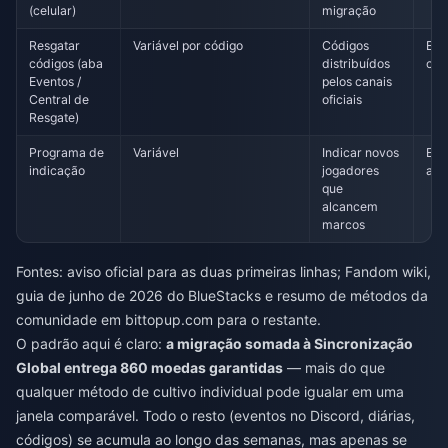
(celular)
migração
Resgatar
Variável por código
Códigos
Esp
códigos (aba
distribuídos
cód
Eventos /
pelos canais
Central de
oficiais
Resgate)
Programa de
Variável
Indicar novos
Em
indicação
jogadores
and
que
alcancem
marcos
Fontes: aviso oficial para as duas primeiras linhas; Fandom wiki,
guia de junho de 2026 do BlueStacks e resumo de métodos da
comunidade em bittopup.com para o restante.
O padrão aqui é claro:
a migração somada à Sincronização
Global entrega 860 moedas garantidas
— mais do que
qualquer método de cultivo individual pode igualar em uma
janela comparável. Todo o resto (eventos no Discord, diárias,
códigos) se acumula ao longo das semanas, mas apenas se