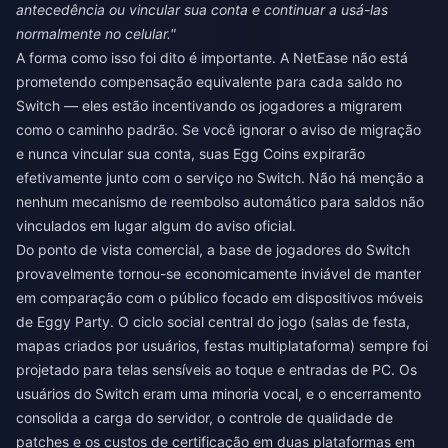
antecedência ou vincular sua conta e continuar a usá-las
normalmente no celular."
A forma como isso foi dito é importante. A NetEase não está
prometendo compensação equivalente para cada saldo no
Switch — eles estão incentivando os jogadores a migrarem
como o caminho padrão. Se você ignorar o aviso de migração
e nunca vincular sua conta, suas Egg Coins expirarão
efetivamente junto com o serviço no Switch. Não há menção a
nenhum mecanismo de reembolso automático para saldos não
vinculados em lugar algum do aviso oficial.
Do ponto de vista comercial, a base de jogadores do Switch
provavelmente tornou-se economicamente inviável de manter
em comparação com o público focado em dispositivos móveis
de Eggy Party. O ciclo social central do jogo (salas de festa,
mapas criados por usuários, festas multiplataforma) sempre foi
projetado para telas sensíveis ao toque e entradas de PC. Os
usuários do Switch eram uma minoria vocal, e o encerramento
consolida a carga do servidor, o controle de qualidade de
patches e os custos de certificação em duas plataformas em