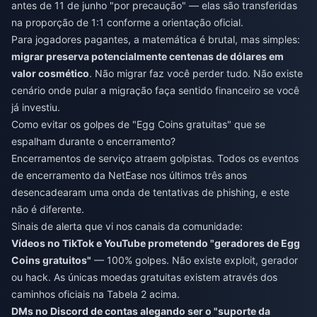
antes de 11 de junho "por precaução" — elas são transferidas
na proporção de 1:1 conforme a orientação oficial.
Para jogadores pagantes, a matemática é brutal, mas simples:
migrar preserva potencialmente centenas de dólares em
valor cosmético
. Não migrar faz você perder tudo. Não existe
cenário onde pular a migração faça sentido financeiro se você
já investiu.
Como evitar os golpes de "Egg Coins gratuitas" que se
espalham durante o encerramento?
Encerramentos de serviço atraem golpistas. Todos os eventos
de encerramento da NetEase nos últimos três anos
desencadearam uma onda de tentativas de phishing, e este
não é diferente.
Sinais de alerta que vi nos canais da comunidade:
Vídeos no TikTok e YouTube prometendo "geradores de Egg
Coins gratuitos"
— 100% golpes. Não existe exploit, gerador
ou hack. As únicas moedas gratuitas existem através dos
caminhos oficiais na Tabela 2 acima.
DMs no Discord de contas alegando ser o "suporte da