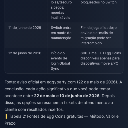
lojas/tesouro
bloqueados no Switch
s pagos;
moedas
inutilizáveis
11 de junho de 2026
Switch entra
Fim da jogabilidade; o
em modo de
envio de e-mails de
manutenção
migração pode ser
interrompido
12 de junho de 2026
Início do
800 Time LTD Egg Coins
evento de
disponíveis apenas para
login Global
dispositivos móveis/PC
Sync
Fonte: aviso oficial em eggyparty.com (22 de maio de 2026). A
conclusão: cada ação significativa que você pode tomar
acontece entre
22 de maio e 10 de junho de 2026
. Depois
disso, as opções se resumem a tickets de atendimento ao
cliente com resultados incertos.
Tabela 2: Fontes de Egg Coins gratuitas — Método, Valor e
Prazo