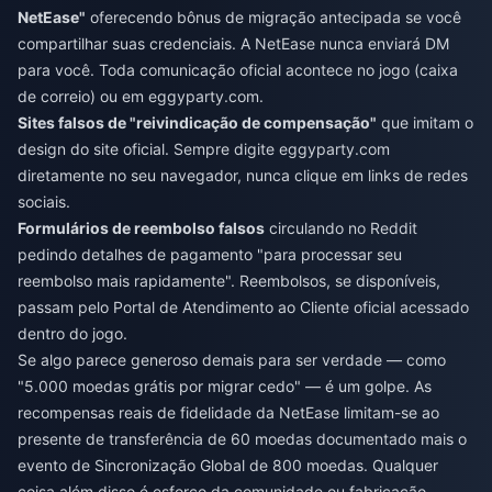
NetEase"
oferecendo bônus de migração antecipada se você
compartilhar suas credenciais. A NetEase nunca enviará DM
para você. Toda comunicação oficial acontece no jogo (caixa
de correio) ou em eggyparty.com.
Sites falsos de "reivindicação de compensação"
que imitam o
design do site oficial. Sempre digite eggyparty.com
diretamente no seu navegador, nunca clique em links de redes
sociais.
Formulários de reembolso falsos
circulando no Reddit
pedindo detalhes de pagamento "para processar seu
reembolso mais rapidamente". Reembolsos, se disponíveis,
passam pelo Portal de Atendimento ao Cliente oficial acessado
dentro do jogo.
Se algo parece generoso demais para ser verdade — como
"5.000 moedas grátis por migrar cedo" — é um golpe. As
recompensas reais de fidelidade da NetEase limitam-se ao
presente de transferência de 60 moedas documentado mais o
evento de Sincronização Global de 800 moedas. Qualquer
coisa além disso é esforço da comunidade ou fabricação.