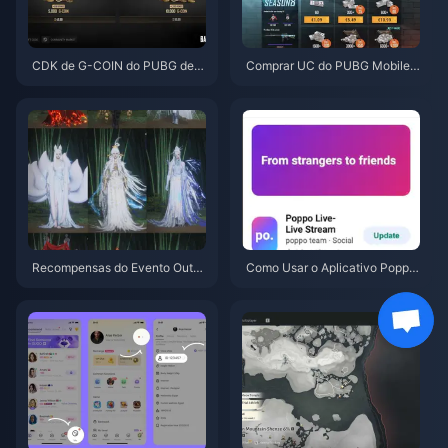
CDK de G-COIN do PUBG de j
Comprar UC do PUBG Mobile
unho de 2026: A super promoç
Barato para a Collab de Naruto
ão de $91,43 realmente vale a
Shippuden (Julho de 2026): Cu
pena?
stos, Melhores Pacotes e Reca
rga Segura
Recompensas do Evento Outo
Como Usar o Aplicativo Poppo
no na Montanha de Where Win
Live: Guia Completo para Inicia
ds Meet em julho de 2026: List
ntes | Julho de 2026
a Completa, Moeda e Prioridad
e