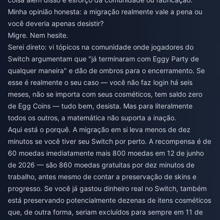
Minha opinião honesta: a migração realmente vale a pena ou
você deveria apenas desistir?
Migre. Nem hesite.
Serei direto: vi tópicos na comunidade onde jogadores do
Switch argumentam que "já terminaram com Eggy Party de
qualquer maneira" e dão de ombros para o encerramento. Se
esse é realmente o seu caso — você não faz login há seis
meses, não se importa com seus cosméticos, tem saldo zero
de Egg Coins — tudo bem, desista. Mas para literalmente
todos os outros, a matemática não suporta a inação.
Aqui está o porquê. A migração em si leva menos de dez
minutos se você tiver seu Switch por perto. A recompensa é de
60 moedas imediatamente mais 800 moedas em 12 de junho
de 2026 — são 860 moedas gratuitas por dez minutos de
trabalho, antes mesmo de contar a preservação de skins e
progresso. Se você já gastou dinheiro real no Switch, também
está preservando potencialmente dezenas de itens cosméticos
que, de outra forma, seriam excluídos para sempre em 11 de