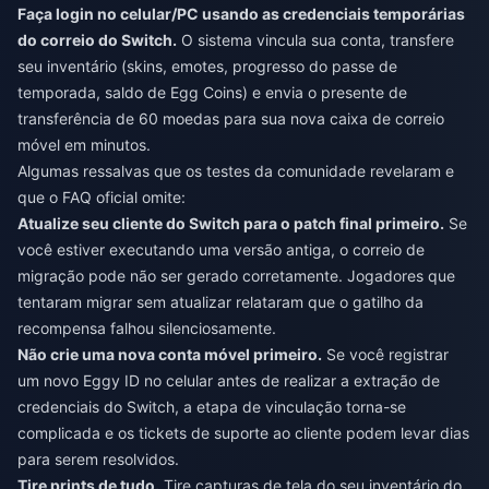
Faça login no celular/PC usando as credenciais temporárias
do correio do Switch.
O sistema vincula sua conta, transfere
seu inventário (skins, emotes, progresso do passe de
temporada, saldo de Egg Coins) e envia o presente de
transferência de 60 moedas para sua nova caixa de correio
móvel em minutos.
Algumas ressalvas que os testes da comunidade revelaram e
que o FAQ oficial omite:
Atualize seu cliente do Switch para o patch final primeiro.
Se
você estiver executando uma versão antiga, o correio de
migração pode não ser gerado corretamente. Jogadores que
tentaram migrar sem atualizar relataram que o gatilho da
recompensa falhou silenciosamente.
Não crie uma nova conta móvel primeiro.
Se você registrar
um novo Eggy ID no celular antes de realizar a extração de
credenciais do Switch, a etapa de vinculação torna-se
complicada e os tickets de suporte ao cliente podem levar dias
para serem resolvidos.
Tire prints de tudo.
Tire capturas de tela do seu inventário do