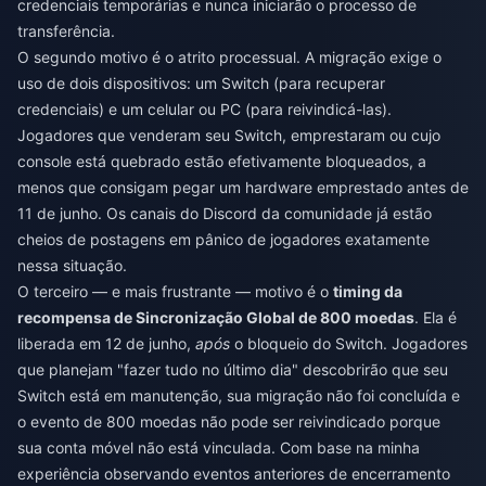
credenciais temporárias e nunca iniciarão o processo de
transferência.
O segundo motivo é o atrito processual. A migração exige o
uso de dois dispositivos: um Switch (para recuperar
credenciais) e um celular ou PC (para reivindicá-las).
Jogadores que venderam seu Switch, emprestaram ou cujo
console está quebrado estão efetivamente bloqueados, a
menos que consigam pegar um hardware emprestado antes de
11 de junho. Os canais do Discord da comunidade já estão
cheios de postagens em pânico de jogadores exatamente
nessa situação.
O terceiro — e mais frustrante — motivo é o
timing da
recompensa de Sincronização Global de 800 moedas
. Ela é
liberada em 12 de junho,
após
o bloqueio do Switch. Jogadores
que planejam "fazer tudo no último dia" descobrirão que seu
Switch está em manutenção, sua migração não foi concluída e
o evento de 800 moedas não pode ser reivindicado porque
sua conta móvel não está vinculada. Com base na minha
experiência observando eventos anteriores de encerramento