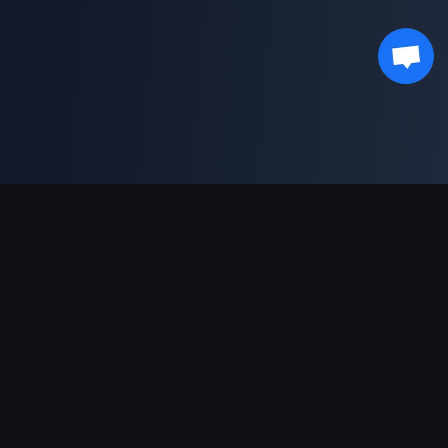
Pagamentos suportados
Parceiro
Genshin Impact Wiki
Honkai: Star Rail WIKI
Zenless Zone Zero WIKI