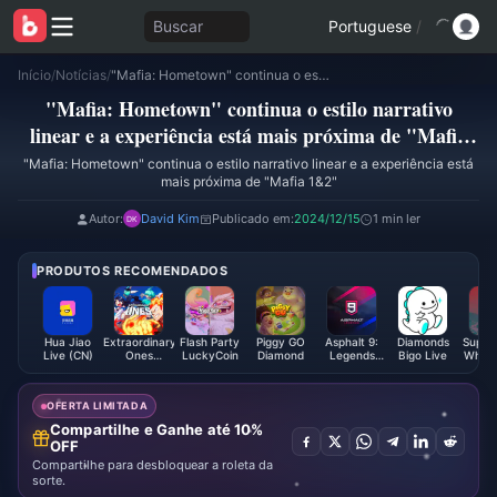
Buscar
Portuguese
/
Início
/
Notícias
/
"Mafia: Hometown" continua o estilo narrativo linear e a experiência está mais próxima de "Mafia 1&2"
"Mafia: Hometown" continua o estilo narrativo
linear e a experiência está mais próxima de "Mafia
1&2"
"Mafia: Hometown" continua o estilo narrativo linear e a experiência está
mais próxima de "Mafia 1&2"
Autor:
David Kim
Publicado em:
2024/12/15
1 min ler
PRODUTOS RECOMENDADOS
Hua Jiao
Extraordinary
Flash Party
Piggy GO
Asphalt 9:
Diamonds
Super 
Live (CN)
Ones
LuckyCoin
Diamond
Legends
Bigo Live
Who I
EOMOBA
Tokens
Impo
Card (Global)
Golden
OFERTA LIMITADA
Compartilhe e Ganhe até 10%
OFF
Compartilhe para desbloquear a roleta da
sorte.