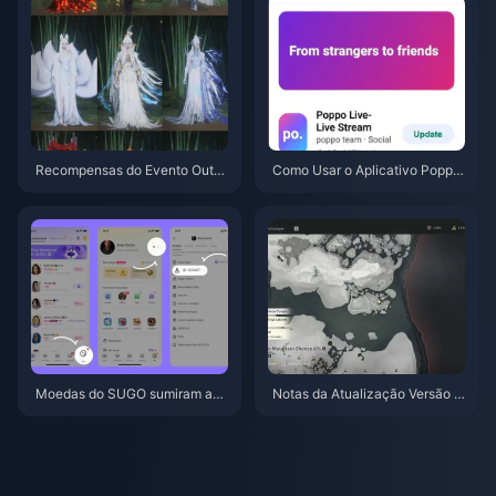
rga Segura
Recompensas do Evento Outo
Como Usar o Aplicativo Poppo
no na Montanha de Where Win
Live: Guia Completo para Inicia
ds Meet em julho de 2026: List
ntes | Julho de 2026
a Completa, Moeda e Prioridad
e
Moedas do SUGO sumiram apó
Notas da Atualização Versão 2.
s a recarga? Resolva isso e evi
0 de Where Winds Meet (Julho
te banimentos em 2026
de 2026): A Atualização Hidde
n Mountain Explicada em Detal
hes