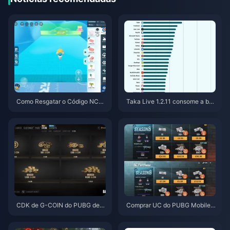
Como Resgatar o Código NCR
Taka Live 1.2.11 consome a bat
CKYT8EF por Moedas Eggy Gr
eria rapidamente após a atuali
atuitas (Ago 2026)
zação de julho de 2026? Caus
as e soluções
CDK de G-COIN do PUBG de j
Comprar UC do PUBG Mobile
unho de 2026: A super promoç
Barato para a Collab de Naruto
ão de $91,43 realmente vale a
Shippuden (Julho de 2026): Cu
pena?
stos, Melhores Pacotes e Reca