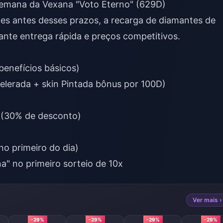
a semana da Vexana "Voto Eterno" (629D)
es antes desses prazos, a
recarga de diamantes de
ante entrega rápida e preços competitivos.
benefícios básicos)
lerada + skin Pintada bônus por 100D)
s (30% de desconto)
no primeiro do dia)
a" no primeiro sorteio de 10x
Ver mais ›
-29%
-29%
-29%
-29%