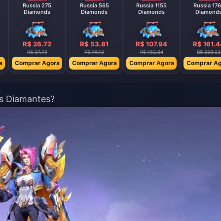
Russia 275
Russia 565
Russia 1155
Russia 17
Diamonds
Diamonds
Diamonds
Diamond
R$ 26.72
R$ 53.81
R$ 107.94
R$ 161.4
R$ 37.79
R$ 76.10
R$ 152.64
R$ 228.23
a
Comprar Agora
Comprar Agora
Comprar Agora
Comprar Ag
eus Diamantes?