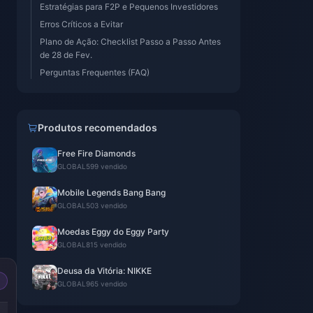
Estratégias para F2P e Pequenos Investidores
Erros Críticos a Evitar
Plano de Ação: Checklist Passo a Passo Antes
de 28 de Fev.
Perguntas Frequentes (FAQ)
Produtos recomendados
Free Fire Diamonds
GLOBAL
599 vendido
Mobile Legends Bang Bang
GLOBAL
503 vendido
Moedas Eggy do Eggy Party
GLOBAL
815 vendido
Deusa da Vitória: NIKKE
GLOBAL
965 vendido
-29%
-36%
-36%