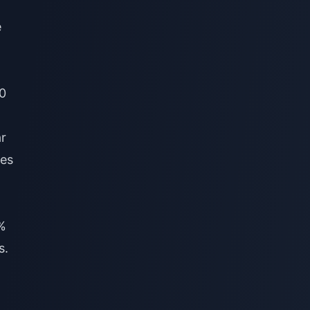
e
60
ar
ses
1%
s.