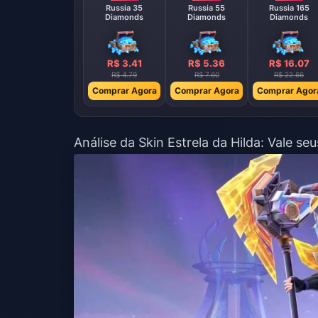
Russia 35
Russia 55
Russia 165
Diamonds
Diamonds
Diamonds
R$ 3.41
R$ 5.36
R$ 16.07
R$ 4.79
R$ 7.60
R$ 22.66
Comprar Agora
Comprar Agora
Comprar Agor
Análise da Skin Estrela da Hilda: Vale s