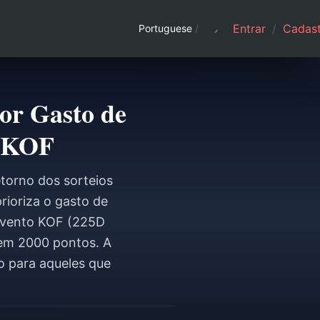
Entrar
/
Cadast
Portuguese
/
or Gasto de
+ KOF
retorno dos sorteios
prioriza o gasto de
 evento KOF (225D
dem 2000 pontos. A
o para aqueles que