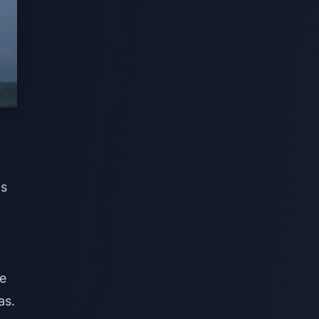
is
de
as.