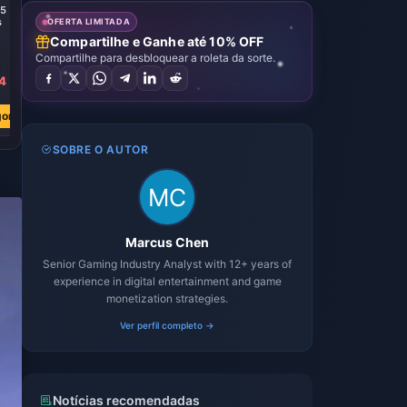
65
Russia 6000
Turkey 6146
Turkey 2645
s
Diamonds
Diamonds
Diamonds
OFERTA LIMITADA
Compartilhe e Ganhe até 10% OFF
Compartilhe para desbloquear a roleta da sorte.
4
R$ 538.18
R$ 427.56
R$ 187.27
R$ 760.78
R$ 667.49
R$ 292.02
ora
Comprar Agora
Comprar Agora
Comprar Agora
SOBRE O AUTOR
Marcus Chen
Senior Gaming Industry Analyst with 12+ years of
experience in digital entertainment and game
monetization strategies.
Ver perfil completo →
Notícias recomendadas