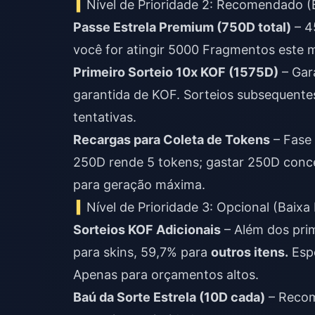
Nível de Prioridade 2: Recomendado 
Passe Estrela Premium (750D total)
– 4
você for atingir 5000 Fragmentos este 
Primeiro Sorteio 10x KOF (1575D)
– Gara
garantida de KOF. Sorteios subsequente
tentativas.
Recargas para Coleta de Tokens
– Fase 
250D rende 5 tokens; gastar 250D conc
para geração máxima.
Nível de Prioridade 3: Opcional (Baixa 
Sorteios KOF Adicionais
– Além dos prim
para skins, 59,7% para
outros itens.
Espe
Apenas para orçamentos altos.
Baú da Sorte Estrela (10D cada)
– Recom