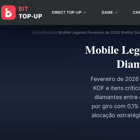
DIRECT TOP-UP
GAME
CA
Início
/
Notícias
/
Mobile Leg
Diam
Fevereiro de 2026 t
KOF e itens crític
diamantes entre 
por giro com 0,1%
alocação estratég