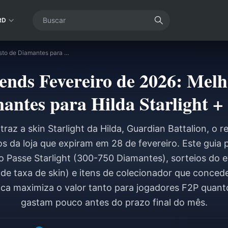
RD
Mobile Legends Fevereiro de 2026: Melhor Gasto de Diamantes para Hilda Starlight + KOF
ends Fevereiro de 2026: Melh
antes para Hilda Starlight 
raz a skin Starlight da Hilda, Guardian Battalion, o 
os da loja que expiram em 28 de fevereiro. Este guia 
o Passe Starlight (300-750 Diamantes), sorteios do
 de taxa de skin) e itens de colecionador que conce
ica maximiza o valor tanto para jogadores F2P quant
gastam pouco antes do prazo final do mês.