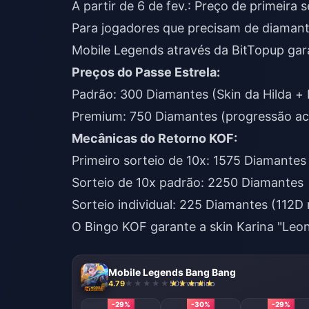
A partir de 6 de fev.: Preço de primeir
Para jogadores que precisam de diamant
Mobile Legends
através da BitTopup gar
Preços do Passe Estrela:
Padrão: 300 Diamantes (Skin da Hilda + 
Premium: 750 Diamantes (progressão ace
Mecânicas do Retorno KOF:
Primeiro sorteio de 10x: 1575 Diamante
Sorteio de 10x padrão: 2250 Diamantes
Sorteio individual: 225 Diamantes (112D 
O Bingo KOF garante a skin Karina "Leon
Mobile Legends Bang Bang
4.79
503 vendido
-29%
-30%
-29%