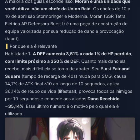
A maioria dos guias esconde isso:
Moran é uma unidade que
você utiliza, não um chefe da Union Raid
. Os chefes de 10 a
16 de abril são Stormbringer e Modernia. Moran (SSR Tetra
Elétrica AR Defensora Burst I) é uma peça de construção de
equipe valorizada por sua redução de dano e provocação
(taunt).
Por que ela é relevante
Habilidade 1:
A DEF aumenta 3,51% a cada 1% de HP perdido,
com limite próximo a 350% de DEF
. Quanto mais dano ela
recebe, mais difícil ela se torna de abater. Seu Burst
Fair and
Square
(tempo de recarga de 40s) muda para SMG, causa
14,7% de ATK final ×10 ao longo de 10 segundos, aplica
36,14% de roubo de vida (lifesteal), provoca todos os inimigos
por 10 segundos e concede aos aliados
Dano Recebido
−35,14%
. Esse último número é o motivo pelo qual ela é
utilizada.