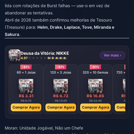
lida com rotações de Burst falhas — use-o em vez de
abandonar as tentativas.
Abril de 2026 também confirmou melhorias de Tesouro
(Treasure) para:
Helm, Drake, Laplace, Tove, Miranda e
Sakura
.
Deusa da Vitória: NIKKE
Ver mais ›
4.97
643 vendido
-51%
-51%
-51%
-51%
60 + 1 Joias
120 + 3 Joias
320 + 10 Gemas
720 + 120
R$ 3.31
R$ 6.72
R$ 16.85
R$ 33
R$ 6.76
R$ 13.69
R$ 34.46
R$ 68.
Comprar Agora
Comprar Agora
Comprar Agora
Comprar 
Moran: Unidade Jogável, Não um Chefe