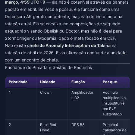
março, 4:59 UTC+9
— ela não é obtenível através de banners
padrão em abril. Se você a possui, ela funciona como uma
Defensora AR geral: competente, mas não define o meta na
rotação atual. Ela se encaixa em composições de segundo
esquadrão visando Obelisk ou Doctor, mas não é ideal para
Stormbringer ou Modernia, dado o meta focado em DEF.
Não existe
chefe de Anomaly Interception da Takina
na
rotação de abril de 2026. Essa afirmação confunde a unidade
com um encontro de chefe.
Prioridade de Puxada e Gestão de Recursos
Prioridade
Unidade
Função
Por que
1
Crown
Amplificador
Acúmulo
a B2
multiplicativo,
insubstituível
em PvE
sustentado
2
Rapi: Red
DPS B3
Principal
Hood
causadora de