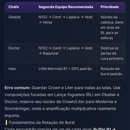
Chefe
Segunda Equipe Recomendada
Prioridade
Obelisk
N102 → Centi → Laplace → Vesti
Núcleo da
→ Noise
cabeça, dano
em área de
RL para as
esferas
Doctor
N102 → Centi → Laplace → Vesti
Destrua as
→ Rapunzel
partes de
cura primeiro
Halo
Little Mermaid B1 + DPS padrão
Rotação de
burst padrão
Erro comum:
Guardar Crown e Liter para todas as lutas. Use
composições focadas em Lança-foguetes (RL) em Obelisk e
Doctor, reserve seu núcleo de Crown/Liter para Modernia e
Stormbringer, onde a amplificação multiplicativa realmente
importa.
Fundamentos da Rotação de Burst
Cada esquadrão precisa de um de cada nível:
Buffer B1 →