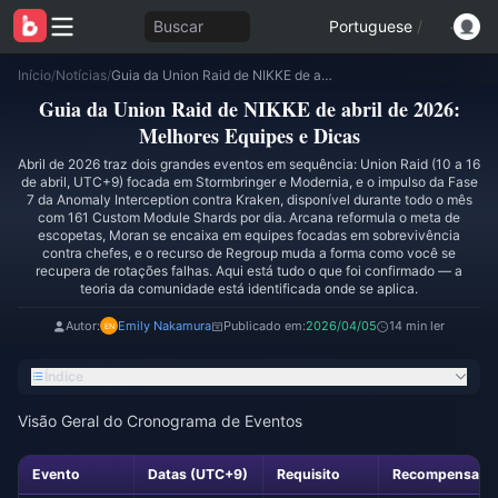
Buscar
Portuguese
/
Início
/
Notícias
/
Guia da Union Raid de NIKKE de abril de 2026: Melhores Equipes e Dicas
Guia da Union Raid de NIKKE de abril de 2026:
Melhores Equipes e Dicas
Abril de 2026 traz dois grandes eventos em sequência: Union Raid (10 a 16
de abril, UTC+9) focada em Stormbringer e Modernia, e o impulso da Fase
7 da Anomaly Interception contra Kraken, disponível durante todo o mês
com 161 Custom Module Shards por dia. Arcana reformula o meta de
escopetas, Moran se encaixa em equipes focadas em sobrevivência
contra chefes, e o recurso de Regroup muda a forma como você se
recupera de rotações falhas. Aqui está tudo o que foi confirmado — a
teoria da comunidade está identificada onde se aplica.
Autor:
Emily Nakamura
Publicado em:
2026/04/05
14 min ler
Índice
Visão Geral do Cronograma de Eventos
Evento
Datas (UTC+9)
Requisito
Recompensa Pri