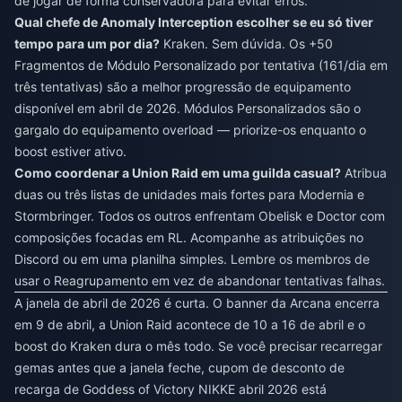
de jogar de forma conservadora para evitar erros.
Qual chefe de Anomaly Interception escolher se eu só tiver
tempo para um por dia?
Kraken. Sem dúvida. Os +50
Fragmentos de Módulo Personalizado por tentativa (161/dia em
três tentativas) são a melhor progressão de equipamento
disponível em abril de 2026. Módulos Personalizados são o
gargalo do equipamento overload — priorize-os enquanto o
boost estiver ativo.
Como coordenar a Union Raid em uma guilda casual?
Atribua
duas ou três listas de unidades mais fortes para Modernia e
Stormbringer. Todos os outros enfrentam Obelisk e Doctor com
composições focadas em RL. Acompanhe as atribuições no
Discord ou em uma planilha simples. Lembre os membros de
usar o Reagrupamento em vez de abandonar tentativas falhas.
A janela de abril de 2026 é curta. O banner da Arcana encerra
em 9 de abril, a Union Raid acontece de 10 a 16 de abril e o
boost do Kraken dura o mês todo. Se você precisar recarregar
gemas antes que a janela feche,
cupom de desconto de
recarga de Goddess of Victory NIKKE abril 2026
está