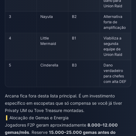
dano para
Union Raid
3
Nayuta
B2
Alternativa
forte de
amplificação
4
Little
B1
Viabiliza a
Mermaid
segunda
equipe de
Union Raid
5
Cinderella
B3
Dano
verdadeiro
para chefes
com alta DEF
Arcana fica fora desta lista principal. É um investimento
específico em escopetas que só compensa se você já tiver
Privaty UM ou Tove Treasure montadas.
Alocação de Gemas e Energia
Jogadores F2P geram aproximadamente
8.000–12.000
gemas/mês
. Reserve
15.000–25.000 gemas antes do