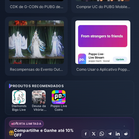
CDK de G-COIN do PUBG de j
Comprar UC do PUBG Mobile
unho de 2026: A super promoç
Barato para a Collab de Naruto
ão de $91,43 realmente vale a
Shippuden (Julho de 2026): Cu
pena?
stos, Melhores Pacotes e Reca
rga Segura
Recompensas do Evento Outo
Como Usar o Aplicativo Poppo
no na Montanha de Where Win
Live: Guia Completo para Inicia
ds Meet em julho de 2026: List
ntes | Julho de 2026
a Completa, Moeda e Prioridad
PRODUTOS RECOMENDADOS
e
Diamonds
Deusa da
Poppo Live
Bigo Live
Vitória:
Coins
NIKKE
OFERTA LIMITADA
Compartilhe e Ganhe até 10%
OFF