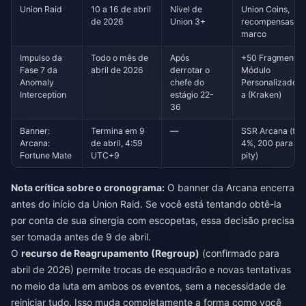
Union Raid
10 a 16 de abril
Nível de
Union Coins,
de 2026
Union 3+
recompensas d
marco
Impulso da
Todo o mês de
Após
+50 Fragmentos
Fase 7 da
abril de 2026
derrotar o
Módulo
Anomaly
chefe do
Personalizado/te
Interception
estágio 22-
a (Kraken)
36
Banner:
Termina em 9
—
SSR Arcana (tax
Arcana:
de abril, 4:59
4%, 200 para o 
Fortune Mate
UTC+9
pity)
Nota crítica sobre o cronograma:
O banner da Arcana encerra
antes do início da Union Raid. Se você está tentando obtê-la
por conta de sua sinergia com escopetas, essa decisão precisa
ser tomada antes de 9 de abril.
O
recurso de Reagrupamento (Regroup)
(confirmado para
abril de 2026) permite trocas de esquadrão e novas tentativas
no meio da luta em ambos os eventos, sem a necessidade de
reiniciar tudo. Isso muda completamente a forma como você