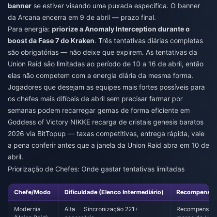
banner
se estiver visando uma puxada específica. O banner
da Arcana encerra em 9 de abril — prazo final.
Para energia:
priorize a Anomaly Interception durante o
boost da Fase 7 do Kraken
. Três tentativas diárias completas
são obrigatórias — não deixe que expirem. As tentativas da
Union Raid são limitadas ao período de 10 a 16 de abril, então
elas não competem com a energia diária da mesma forma.
Jogadores que desejam as equipes mais fortes possíveis para
os chefes mais difíceis de abril sem precisar farmar por
semanas podem recarregar gemas de forma eficiente em
Goddess of Victory NIKKE recarga de cristais genesis baratos
2026
via BitTopup — taxas competitivas, entrega rápida, vale
a pena conferir antes que a janela da Union Raid abra em 10 de
abril.
Priorização de Chefes: Onde gastar tentativas limitadas
Chefe/Modo
Dificuldade (Elenco Intermediário)
Recompensa P
Modernia
Alta — Sincronização 221+
Recompensas