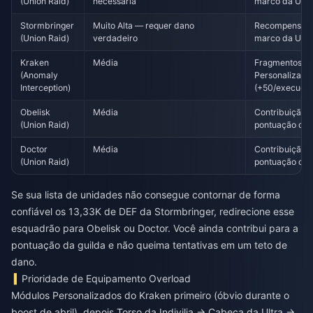
(Union Raid)
necessária
marco da Uni
Stormbringer
Muito Alta — requer dano
Recompensas
(Union Raid)
verdadeiro
marco da Uni
Kraken
Média
Fragmentos d
(Anomaly
Personalizado
Interception)
(+50/execuçã
Obelisk
Média
Contribuição p
(Union Raid)
pontuação da 
Doctor
Média
Contribuição p
(Union Raid)
pontuação da 
Se sua lista de unidades não consegue contornar de forma
confiável os 13,33K de DEF da Stormbringer, redirecione esse
esquadrão para Obelisk ou Doctor. Você ainda contribui para a
pontuação da guilda e não queima tentativas em um teto de
dano.
Prioridade de Equipamento Overload
Módulos Personalizados do Kraken primeiro (óbvio durante o
boost de abril), depois Torso da Indivilia → Cabeça da Ultra →