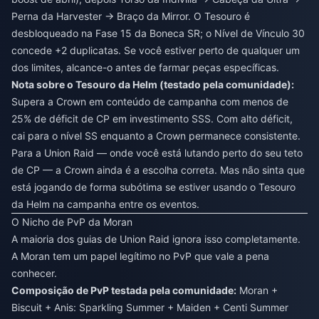
Perna da Harvester → Braço da Mirror. O Tesouro é
desbloqueado na Fase 15 da Boneca SR; o Nível de Vínculo 30
concede +2 duplicatas. Se você estiver perto de qualquer um
dos limites, alcance-o antes de farmar peças específicas.
Nota sobre o Tesouro da Helm (testado pela comunidade):
Supera a Crown em conteúdo de campanha com menos de
25% de déficit de CP em investimento SSS. Com alto déficit,
cai para o nível SS enquanto a Crown permanece consistente.
Para a Union Raid — onde você está lutando perto do seu teto
de CP — a Crown ainda é a escolha correta. Mas não sinta que
está jogando de forma subótima se estiver usando o Tesouro
da Helm na campanha entre os eventos.
O Nicho de PvP da Moran
A maioria dos guias de Union Raid ignora isso completamente.
A Moran tem um papel legítimo no PvP que vale a pena
conhecer.
Composição de PvP testada pela comunidade:
Moran +
Biscuit + Anis: Sparkling Summer + Maiden + Centi Summer