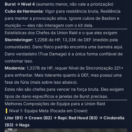
Burst → Nível 4
(aumento menor, não vale a priorização)
Cubo de Harmonia:
Vigor para resistência bruta, Resiliência
para manter a provocação ativa. Ignore cubos de Bastion e
munição — eles não interagem com o kit dela.
Estatísticas dos Chefes da Union Raid e o que eles exigem
Stormbringer:
1,226B de HP, 13,33K de DEF (medido pela
comunidade). Dano físico padrão encontra uma barreira aqui.
Dano verdadeiro (True Damage) é a única forma confiável de
contornar isso.
Modernia:
1,337B de HP, requer Nível de Sincronização 221+
para enfrentar. Mais tolerante quanto à DEF, mas possui uma
fase de fúria (mais sobre isso abaixo).
Estes não são chefes para vencer na força bruta. Eles exigem
tipos de dano específicos e janelas de Burst precisas.
Melhores Composições de Equipe para a Union Raid
Nível 1: Equipe Meta (Focada em Crown)
Liter (B1) → Crown (B2) → Rapi: Red Hood (B3) → Cinderella
(B3) → Naga