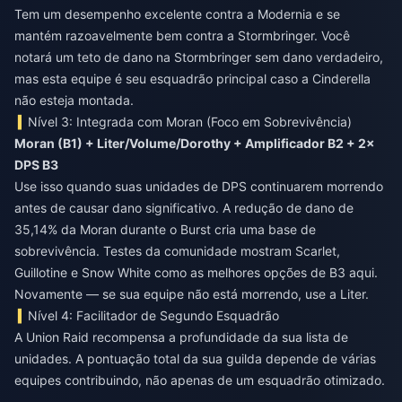
Tem um desempenho excelente contra a Modernia e se
mantém razoavelmente bem contra a Stormbringer. Você
notará um teto de dano na Stormbringer sem dano verdadeiro,
mas esta equipe é seu esquadrão principal caso a Cinderella
não esteja montada.
Nível 3: Integrada com Moran (Foco em Sobrevivência)
Moran (B1) + Liter/Volume/Dorothy + Amplificador B2 + 2×
DPS B3
Use isso quando suas unidades de DPS continuarem morrendo
antes de causar dano significativo. A redução de dano de
35,14% da Moran durante o Burst cria uma base de
sobrevivência. Testes da comunidade mostram Scarlet,
Guillotine e Snow White como as melhores opções de B3 aqui.
Novamente — se sua equipe não está morrendo, use a Liter.
Nível 4: Facilitador de Segundo Esquadrão
A Union Raid recompensa a profundidade da sua lista de
unidades. A pontuação total da sua guilda depende de várias
equipes contribuindo, não apenas de um esquadrão otimizado.