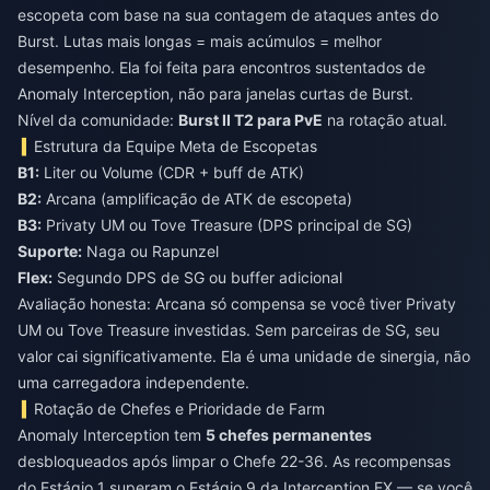
escopeta com base na sua contagem de ataques antes do
Burst. Lutas mais longas = mais acúmulos = melhor
desempenho. Ela foi feita para encontros sustentados de
Anomaly Interception, não para janelas curtas de Burst.
Nível da comunidade:
Burst II T2 para PvE
na rotação atual.
Estrutura da Equipe Meta de Escopetas
B1:
Liter ou Volume (CDR + buff de ATK)
B2:
Arcana (amplificação de ATK de escopeta)
B3:
Privaty UM ou Tove Treasure (DPS principal de SG)
Suporte:
Naga ou Rapunzel
Flex:
Segundo DPS de SG ou buffer adicional
Avaliação honesta: Arcana só compensa se você tiver Privaty
UM ou Tove Treasure investidas. Sem parceiras de SG, seu
valor cai significativamente. Ela é uma unidade de sinergia, não
uma carregadora independente.
Rotação de Chefes e Prioridade de Farm
Anomaly Interception tem
5 chefes permanentes
desbloqueados após limpar o Chefe 22-36. As recompensas
do Estágio 1 superam o Estágio 9 da Interception EX — se você