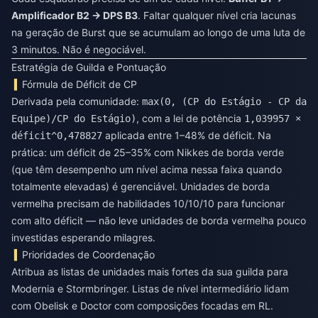
Amplificador B2 → DPS B3
. Faltar qualquer nível cria lacunas
na geração de Burst que se acumulam ao longo de uma luta de
3 minutos. Não é negociável.
Estratégia de Guilda e Pontuação
Fórmula de Déficit de CP
Derivada pela comunidade:
max(0, (CP do Estágio - CP da
, com a lei de potência
Equipe)/CP do Estágio)
1,039957 ×
aplicada entre 1–48% de déficit. Na
déficit^0,478827
prática: um déficit de 25–35% com Nikkes de borda verde
(que têm desempenho um nível acima nessa faixa quando
totalmente elevadas) é gerenciável. Unidades de borda
vermelha precisam de habilidades 10/10/10 para funcionar
com alto déficit — não leve unidades de borda vermelha pouco
investidas esperando milagres.
Prioridades de Coordenação
Atribua as listas de unidades mais fortes da sua guilda para
Modernia e Stormbringer. Listas de nível intermediário lidam
com Obelisk e Doctor com composições focadas em RL.