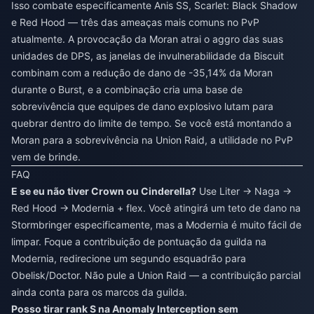
Isso combate especificamente Anis SS, Scarlet: Black Shadow
e Red Hood — três das ameaças mais comuns no PvP
atualmente. A provocação da Moran atrai o aggro das suas
unidades de DPS, as janelas de invulnerabilidade da Biscuit
combinam com a redução de dano de -35,14% da Moran
durante o Burst, e a combinação cria uma base de
sobrevivência que equipes de dano explosivo lutam para
quebrar dentro do limite de tempo. Se você está montando a
Moran para a sobrevivência na Union Raid, a utilidade no PvP
vem de brinde.
FAQ
E se eu não tiver Crown ou Cinderella?
Use Liter → Naga →
Red Hood → Modernia + flex. Você atingirá um teto de dano na
Stormbringer especificamente, mas a Modernia é muito fácil de
limpar. Foque a contribuição de pontuação da guilda na
Modernia, redirecione um segundo esquadrão para
Obelisk/Doctor. Não pule a Union Raid — a contribuição parcial
ainda conta para os marcos da guilda.
Posso tirar rank S na Anomaly Interception sem