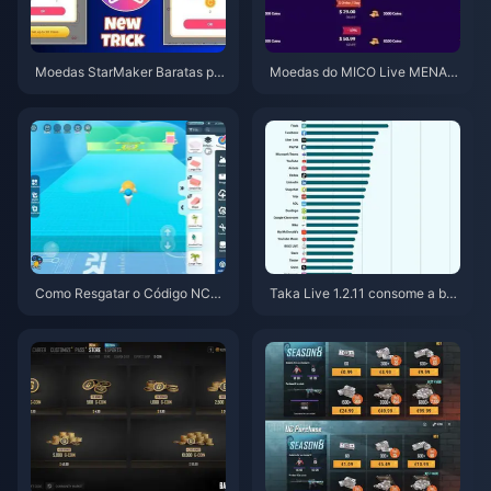
Moedas StarMaker Baratas par
Moedas do MICO Live MENA a
a as Audições do SupernovaX
pós a v5.2: Ofertas mais barata
2026 (12-23% de Desconto)
s de 2026
Como Resgatar o Código NCR
Taka Live 1.2.11 consome a bat
CKYT8EF por Moedas Eggy Gr
eria rapidamente após a atuali
atuitas (Ago 2026)
zação de julho de 2026? Caus
as e soluções