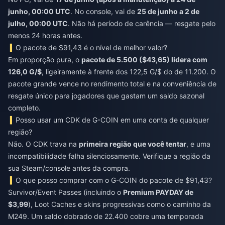
junho, 00:00 UTC
. No console, vai de
25 de junho a 2 de
julho, 00:00 UTC
. Não há período de carência — resgate pelo
menos 24 horas antes.
O pacote de $91,43 é o nível de melhor valor?
Em proporção pura, o
pacote de 5.500 ($43,65) lidera com
126,0 G/$
, ligeiramente à frente dos 122,5 G/$ do de 11.200. O
pacote grande vence no rendimento total e na conveniência de
resgate único para jogadores que gastam um saldo sazonal
completo.
Posso usar um CDK de G-COIN em uma conta de qualquer
região?
Não. O CDK trava na
primeira região que você tentar
, e uma
incompatibilidade falha silenciosamente. Verifique a região da
sua Steam/console antes da compra.
O que posso comprar com o G-COIN do pacote de $91,43?
Survivor/Event Passes (incluindo o
Premium PAYDAY de
$3,99
), Loot Caches e skins progressivas como o caminho da
M249. Um saldo dobrado de 22.400 cobre uma temporada