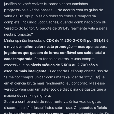
justifica se você estiver buscando esses caminhos
progressivos e vários passes — de acordo com os guias de
valor da BitTopup, o saldo dobrado cobre a temporada
completa, incluindo Loot Caches, quando combinado com BP.
Veredito do Editor: O pacote de $91,43 realmente vale a pena
nesta promoção?
Minha opinião honesta: o
CDK de 11.200 G-COIN por $91,43 é
o nível de melhor valor nesta promoção — mas apenas para
jogadores que gastam de forma confiável seu saldo total a
cada temporada.
Para todos os outros, é uma compra
excessiva, e os
níveis médios de 5.500 ou 2.700 são a
escolha mais inteligente.
O editor da BitTopup chama isso de
"a melhor compra única" com uma taxa líder de 122,5 G/$, e
em eficiência bruta mais rendimento, eu concordo. Mas esse
veredito vem com um asterisco de disciplina de gastos que a
maioria dos rankings ignora.
Sobre a controvérsia de recorrente vs. única vez: os guias
discordam e são descuidados sobre isso. Os
pacotes oficiais
da loja dobram uma vez por conta
— isso está confirmado. Se