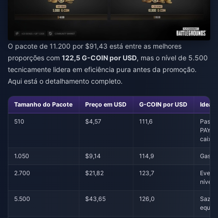
O pacote de 11.200 por $91,43 está entre as melhores
proporções com
122,5 G-COIN por USD
, mas o nível de 5.500
tecnicamente lidera em eficiência pura antes da promoção.
Aqui está o detalhamento completo.
Tamanho do Pacote
Preço em USD
G-COIN por USD
Ideal 
510
$4,57
111,6
Passe
PAYDA
caixa
1.050
$9,14
114,9
Gastos
2.700
$21,82
123,7
Event
nível 
5.500
$43,65
126,0
Sazon
equili