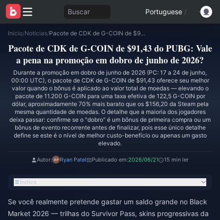
Buscar
Portuguese
/
Início
/
Notícias
/
Pacote de CDK de G-COIN de $91,43 do PUBG: Vale a pena na promoção em dobro de junho de 2026?
Pacote de CDK de G-COIN de $91,43 do PUBG: Vale
a pena na promoção em dobro de junho de 2026?
Durante a promoção em dobro de junho de 2026 (PC: 17 a 24 de junho,
00:00 UTC), o pacote de CDK de G-COIN de $91,43 oferece seu melhor
valor quando o bônus é aplicado ao valor total de moedas — elevando o
pacote de 11.200 G-COIN para uma taxa efetiva de 122,5 G-COIN por
dólar, aproximadamente 70% mais barato que os $156,20 da Steam pela
mesma quantidade de moedas. O detalhe que a maioria dos jogadores
deixa passar: confirme se o "dobro" é um bônus de primeira compra ou um
bônus de evento recorrente antes de finalizar, pois esse único detalhe
define se este é o nível de melhor custo-benefício ou apenas um gasto
elevado.
Autor:
Ryan Patel
Publicado em:
2026/06/21
15 min ler
Índice
Se você realmente pretende gastar um saldo grande no Black
Market 2026 — trilhas do Survivor Pass, skins progressivas da