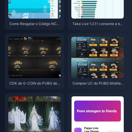
Como Resgatar o Código NCR
Taka Live 1.2.11 consome a bat
CKYT8EF por Moedas Eggy Gr
eria rapidamente após a atuali
atuitas (Ago 2026)
zação de julho de 2026? Caus
as e soluções
CDK de G-COIN do PUBG de j
Comprar UC do PUBG Mobile
unho de 2026: A super promoç
Barato para a Collab de Naruto
ão de $91,43 realmente vale a
Shippuden (Julho de 2026): Cu
pena?
stos, Melhores Pacotes e Reca
rga Segura