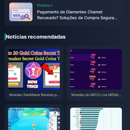
Próximo
Pagamento de Diamantes Chamet
Recusado? Soluções de Compra Segura
(Junho de 2026)
Notícias recomendadas
Moedas StarMaker Baratas par
Moedas do MICO Live MENA a
a as Audições do SupernovaX
pós a v5.2: Ofertas mais barata
2026 (12-23% de Desconto)
s de 2026