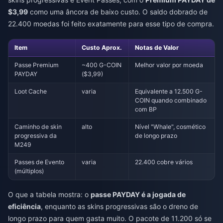
$3,99
como uma âncora de baixo custo. O saldo dobrado de
22.400 moedas foi feito exatamente para esse tipo de compra.
Item
Custo Aprox.
Notas de Valor
Passe Premium
~400 G-COIN
Melhor valor por moeda
PAYDAY
($3,99)
Loot Cache
varia
Equivalente a 12.500 G-
COIN quando combinado
com BP
Caminho de skin
alto
Nível "Whale", cosmético
progressiva da
de longo prazo
M249
Passes de Evento
varia
22.400 cobre vários
(múltiplos)
O que a tabela mostra: o
passe PAYDAY é a jogada de
eficiência
, enquanto as skins progressivas são o dreno de
longo prazo para quem gasta muito. O pacote de 11.200 só se