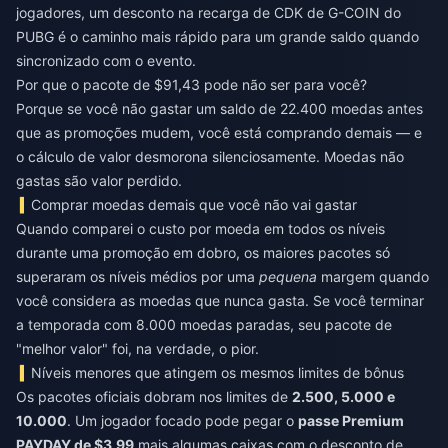
jogadores, um
desconto na recarga de CDK de G-COIN do
PUBG
é o caminho mais rápido para um grande saldo quando
sincronizado com o evento.
Por que o pacote de $91,43 pode não ser para você?
Porque se você não gastar um saldo de 22.400 moedas antes
que as promoções mudem, você está comprando demais — e
o cálculo de valor desmorona silenciosamente. Moedas não
gastas são valor perdido.
Comprar moedas demais que você não vai gastar
Quando comparei o custo por moeda em todos os níveis
durante uma promoção em dobro, os maiores pacotes só
superaram os níveis médios por uma
pequena
margem quando
você considera as moedas que nunca gasta. Se você terminar
a temporada com 8.000 moedas paradas, seu pacote de
"melhor valor" foi, na verdade, o pior.
Níveis menores que atingem os mesmos limites de bônus
Os pacotes oficiais dobram nos limites de
2.500, 5.000 e
10.000
. Um jogador focado pode pegar o
passe Premium
PAYDAY de $3,99
mais algumas caixas com o desconto de