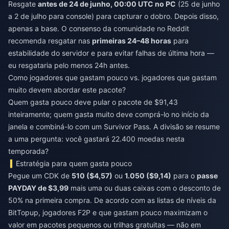
Resgate
antes de 24 de junho, 00:00 UTC no PC
(25 de junho
a 2 de julho para console) para capturar o dobro. Depois disso,
apenas a base. O consenso da comunidade no Reddit
recomenda resgatar nas
primeiras 24–48 horas
para
estabilidade do servidor e para evitar falhas de última hora —
eu resgataria pelo menos 24h antes.
Como jogadores que gastam pouco vs. jogadores que gastam
muito devem abordar este pacote?
Quem gasta pouco deve pular o pacote de $91,43
inteiramente; quem gasta muito deve comprá-lo no início da
janela e combiná-lo com um Survivor Pass. A divisão se resume
a uma pergunta: você gastará 22.400 moedas nesta
temporada?
Estratégia para quem gasta pouco
Pegue um CDK de
510 ($4,57)
ou
1.050 ($9,14)
para o
passe
PAYDAY de $3,99
mais uma ou duas caixas com o desconto de
50% na primeira compra. De acordo com as listas de níveis da
BitTopup, jogadores F2P e que gastam pouco maximizam o
valor em pacotes pequenos ou trilhas gratuitas — não em