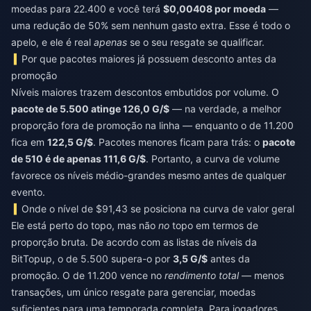
moedas para 22.400 e você terá
$0,00408 por moeda
—
uma redução de 50% sem nenhum gasto extra. Esse é todo o
apelo, e ele é real
apenas
se o seu resgate se qualificar.
Por que pacotes maiores já possuem desconto antes da
promoção
Níveis maiores trazem descontos embutidos por volume. O
pacote de 5.500 atinge 126,0 G/$
— na verdade, a melhor
proporção fora de promoção na linha — enquanto o de 11.200
fica em
122,5 G/$
. Pacotes menores ficam para trás: o
pacote
de 510 é de apenas 111,6 G/$
. Portanto, a curva de volume
favorece os níveis médio-grandes mesmo antes de qualquer
evento.
Onde o nível de $91,43 se posiciona na curva de valor geral
Ele está perto do topo, mas não
no
topo em termos de
proporção bruta. De acordo com as listas de níveis da
BitTopup, o de 5.500 supera-o por
3,5 G/$
antes da
promoção. O de 11.200 vence no
rendimento total
— menos
transações, um único resgate para gerenciar, moedas
suficientes para uma temporada completa. Para jogadores