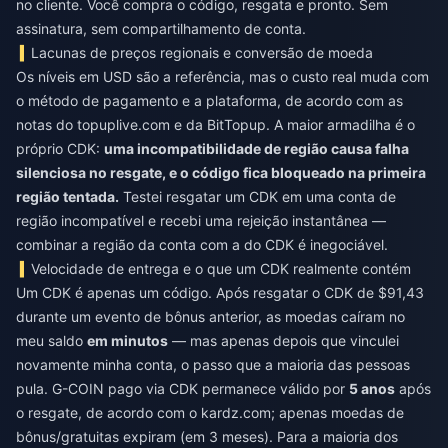
no cliente. Você compra o código, resgata e pronto. Sem
assinatura, sem compartilhamento de conta.
Lacunas de preços regionais e conversão de moeda
Os níveis em USD são a referência, mas o custo real muda com
o método de pagamento e a plataforma, de acordo com as
notas do topuplive.com e da BitTopup. A maior armadilha é o
próprio CDK:
uma incompatibilidade de região causa falha
silenciosa no resgate, e o código fica bloqueado na primeira
região tentada.
Testei resgatar um CDK em uma conta de
região incompatível e recebi uma rejeição instantânea —
combinar a região da conta com a do CDK é inegociável.
Velocidade de entrega e o que um CDK realmente contém
Um CDK é apenas um código. Após resgatar o CDK de $91,43
durante um evento de bônus anterior, as moedas caíram no
meu saldo
em minutos
— mas apenas depois que vinculei
novamente minha conta, o passo que a maioria das pessoas
pula. G-COIN pago via CDK permanece válido por
5 anos
após
o resgate, de acordo com o kardz.com; apenas moedas de
bônus/gratuitas expiram (em 3 meses). Para a maioria dos