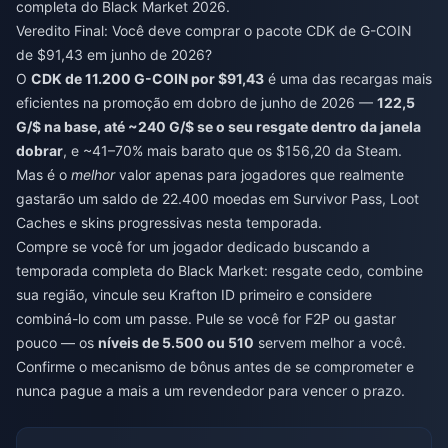
completa do Black Market 2026.
Veredito Final: Você deve comprar o pacote CDK de G-COIN
de $91,43 em junho de 2026?
O
CDK de 11.200 G-COIN por $91,43
é uma das recargas mais
eficientes na promoção em dobro de junho de 2026 —
122,5
G/$ na base, até ~240 G/$ se o seu resgate dentro da janela
dobrar
, e ~41–70% mais barato que os $156,20 da Steam.
Mas é o
melhor
valor apenas para jogadores que realmente
gastarão um saldo de 22.400 moedas em Survivor Pass, Loot
Caches e skins progressivas nesta temporada.
Compre se você for um jogador dedicado buscando a
temporada completa do Black Market: resgate cedo, combine
sua região, vincule seu Krafton ID primeiro e considere
combiná-lo com um passe. Pule se você for F2P ou gastar
pouco — os
níveis de 5.500 ou 510
servem melhor a você.
Confirme o mecanismo de bônus antes de se comprometer e
nunca pague a mais a um revendedor para vencer o prazo.