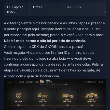
CDK após o
11.200
$0,00816
~41
prazo
per
A diferença entre o melhor cenário e as linhas "após o prazo" é
o ponto principal aqui. Resgate dentro da janela e seu custo
por moeda cai pela metade; perca-a e você volta para a base.
Não há meio-termo e não há período de carência.
Como resgatar o CDK de G-COIN passo a passo?
Você resgata vinculando seu Krafton ID primeiro, depois
inserindo o código no jogo na aba Loja — e você deve
confirmar a correspondência de região antes de colar. Pular a
etapa de vinculação é a causa nº 1 de falhas no resgate, de
acordo com o guia do lootbar.com.