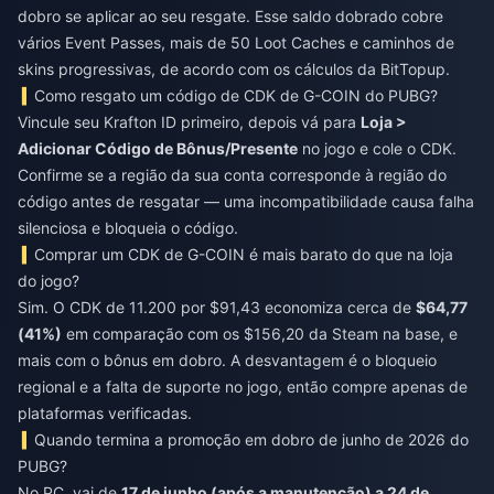
dobro se aplicar ao seu resgate. Esse saldo dobrado cobre
vários Event Passes, mais de 50 Loot Caches e caminhos de
skins progressivas, de acordo com os cálculos da BitTopup.
Como resgato um código de CDK de G-COIN do PUBG?
Vincule seu Krafton ID primeiro, depois vá para
Loja >
Adicionar Código de Bônus/Presente
no jogo e cole o CDK.
Confirme se a região da sua conta corresponde à região do
código antes de resgatar — uma incompatibilidade causa falha
silenciosa e bloqueia o código.
Comprar um CDK de G-COIN é mais barato do que na loja
do jogo?
Sim. O CDK de 11.200 por $91,43 economiza cerca de
$64,77
(41%)
em comparação com os $156,20 da Steam na base, e
mais com o bônus em dobro. A desvantagem é o bloqueio
regional e a falta de suporte no jogo, então compre apenas de
plataformas verificadas.
Quando termina a promoção em dobro de junho de 2026 do
PUBG?
No PC, vai de
17 de junho (após a manutenção) a 24 de