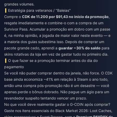
grandes volumes.
Estratégia para veteranos / "Baleias"
Compre o
CDK de 11.200 por $91,43 no início da promoção
,
resgate imediatamente e combine-o com a compra de um
Survivor Pass. Acumular a promoção em dobro com um passe
é, na minha opinião, a jogada de maior valor neste evento — e
a maioria dos guias subestima isso. Depois de comprar um
pacote grande cedo, aprendi a
guardar ~30% do saldo
para
skins rotativas da loja em vez de gastar tudo no primeiro dia.
O que fazer se a promoção terminar antes do dia do
pagamento
Se você não puder comprar dentro da janela, não force. O CDK
base ainda economiza ~41% em relação à Steam o ano todo,
então uma compra pós-promoção não é um desastre — você
apenas perde o bônus dobrado. Não pague um ágio para um
revendedor suspeito tentando vencer um prazo.
No que você deve realmente gastar o G-COIN após comprar?
Gaste nos itens essenciais do Black Market 2026: Loot Caches,
skins progressivas e Event Passes, com o
Premium PAYDAY de