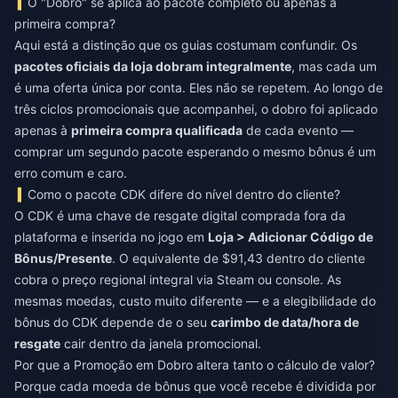
O "Dobro" se aplica ao pacote completo ou apenas à
primeira compra?
Aqui está a distinção que os guias costumam confundir. Os
pacotes oficiais da loja dobram integralmente
, mas cada um
é uma oferta única por conta. Eles não se repetem. Ao longo de
três ciclos promocionais que acompanhei, o dobro foi aplicado
apenas à
primeira compra qualificada
de cada evento —
comprar um segundo pacote esperando o mesmo bônus é um
erro comum e caro.
Como o pacote CDK difere do nível dentro do cliente?
O CDK é uma chave de resgate digital comprada fora da
plataforma e inserida no jogo em
Loja > Adicionar Código de
Bônus/Presente
. O equivalente de $91,43 dentro do cliente
cobra o preço regional integral via Steam ou console. As
mesmas moedas, custo muito diferente — e a elegibilidade do
bônus do CDK depende de o seu
carimbo de data/hora de
resgate
cair dentro da janela promocional.
Por que a Promoção em Dobro altera tanto o cálculo de valor?
Porque cada moeda de bônus que você recebe é dividida por