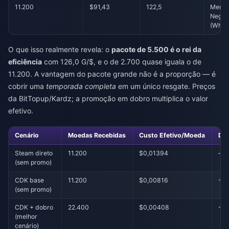
11.200
$91,43
122,5
Merc
Negro
(Whal
O que isso realmente revela: o
pacote de 5.500 é o rei da
eficiência
com 126,0 G/$, e o de 2.700 quase iguala o de
11.200. A vantagem do pacote grande não é a proporção — é
cobrir uma
temporada completa
em um único resgate. Preços
da BitTopup/Kardz; a promoção em dobro multiplica o valor
efetivo.
Cenário
Moedas Recebidas
Custo Efetivo/Moeda
Des
Steam direto
11.200
$0,01394
—
(sem promo)
CDK base
11.200
$0,00816
~4
(sem promo)
CDK + dobro
22.400
$0,00408
~7
(melhor
cenário)