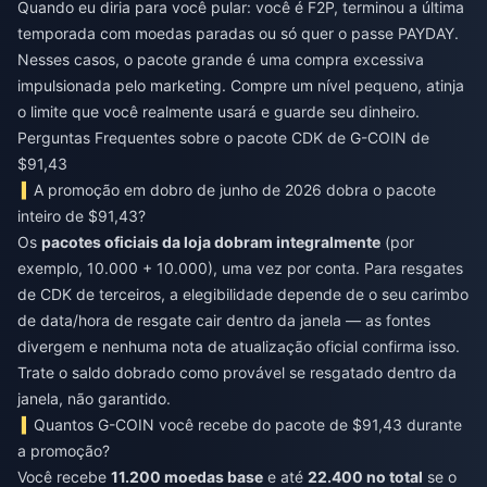
Quando eu diria para você pular: você é F2P, terminou a última
temporada com moedas paradas ou só quer o passe PAYDAY.
Nesses casos, o pacote grande é uma compra excessiva
impulsionada pelo marketing. Compre um nível pequeno, atinja
o limite que você realmente usará e guarde seu dinheiro.
Perguntas Frequentes sobre o pacote CDK de G-COIN de
$91,43
A promoção em dobro de junho de 2026 dobra o pacote
inteiro de $91,43?
Os
pacotes oficiais da loja dobram integralmente
(por
exemplo, 10.000 + 10.000), uma vez por conta. Para resgates
de CDK de terceiros, a elegibilidade depende de o seu carimbo
de data/hora de resgate cair dentro da janela — as fontes
divergem e nenhuma nota de atualização oficial confirma isso.
Trate o saldo dobrado como provável se resgatado dentro da
janela, não garantido.
Quantos G-COIN você recebe do pacote de $91,43 durante
a promoção?
Você recebe
11.200 moedas base
e até
22.400 no total
se o