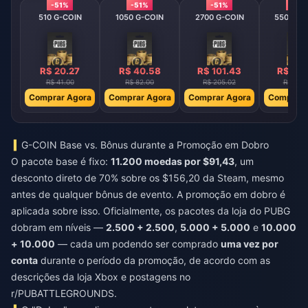
-51%
-51%
-51%
-51%
510 G-COIN
1050 G-COIN
2700 G-COIN
5500 G-
R$ 20.27
R$ 40.58
R$ 101.43
R$ 202
R$ 41.00
R$ 82.00
R$ 205.02
R$ 410
Comprar Agora
Comprar Agora
Comprar Agora
Comprar 
G-COIN Base vs. Bônus durante a Promoção em Dobro
O pacote base é fixo:
11.200 moedas por $91,43
, um
desconto direto de 70% sobre os $156,20 da Steam, mesmo
antes de qualquer bônus de evento. A promoção em dobro é
aplicada sobre isso. Oficialmente, os pacotes da loja do PUBG
dobram em níveis —
2.500 + 2.500
,
5.000 + 5.000
e
10.000
+ 10.000
— cada um podendo ser comprado
uma vez por
conta
durante o período da promoção, de acordo com as
descrições da loja Xbox e postagens no
r/PUBATTLEGROUNDS.