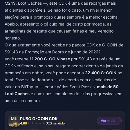
M249, Loot Caches —, este CDK é uma das recargas mais
eficientes disponíveis. Se não for o caso, um nível menor
elegível para a promoção quase sempre é a melhor escolha.
Abaixo, apresento o cálculo real de custo por moeda, as
armadilhas de resgate que causam falhas e meu veredito
honesto.
O que exatamente você recebe no pacote CDK de G-COIN de
$91,43 na Promoção em Dobro de junho de 2026?
Você recebe
11.200 G-COIN base
por $91,43 através de um
CDK verificado e, se o seu resgate ocorrer dentro da janela da
promoção em dobro, você pode chegar a
22.400 G-COIN
no
total. Esse saldo dobrado — de acordo com os cálculos de
valor da BitTopup — cobre vários Event Passes,
mais de 50
Loot Caches
e caminhos completos de skins progressivas em
uma única compra.
PUBG G-COIN CDK
Ver mais ›
4.69
522 vendido