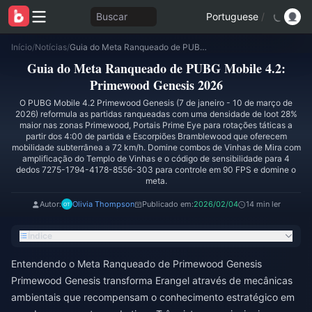
Buscar
Portuguese
/
Início
/
Notícias
/
Guia do Meta Ranqueado de PUBG Mobile 4.2: Primewood Genesis 2026
Guia do Meta Ranqueado de PUBG Mobile 4.2:
Primewood Genesis 2026
O PUBG Mobile 4.2 Primewood Genesis (7 de janeiro - 10 de março de
2026) reformula as partidas ranqueadas com uma densidade de loot 28%
maior nas zonas Primewood, Portais Prime Eye para rotações táticas a
partir dos 4:00 de partida e Escorpiões Bramblewood que oferecem
mobilidade subterrânea a 72 km/h. Domine combos de Vinhas de Mira com
amplificação do Templo de Vinhas e o código de sensibilidade para 4
dedos 7275-1794-4178-8556-303 para controle em 90 FPS e domine o
meta.
Autor:
Olivia Thompson
Publicado em:
2026/02/04
14 min ler
Índice
Entendendo o Meta Ranqueado de Primewood Genesis
Primewood Genesis transforma Erangel através de mecânicas
ambientais que recompensam o conhecimento estratégico em