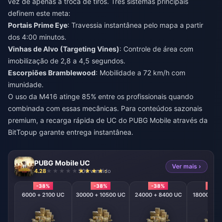
vez de apenas a troca de tiros. Três sistemas principais
definem este meta:
Portais Prime Eye
: Travessia instantânea pelo mapa a partir
dos 4:00 minutos.
Vinhas de Alvo (Targeting Vines)
: Controle de área com
imobilização de 2,8 a 4,5 segundos.
Escorpiões Bramblewood
: Mobilidade a 72 km/h com
imunidade.
O uso da M416 atinge 85% entre os profissionais quando
combinada com essas mecânicas. Para conteúdos sazonais
premium, a
recarga rápida de UC do PUBG Mobile
através da
BitTopup garante entrega instantânea.
PUBG Mobile UC
Ver mais ›
4.28
500 vendido
-38%
-38%
-38%
-38
6000 + 2100 UC
30000 + 10500 UC
24000 + 8400 UC
18000 + 6