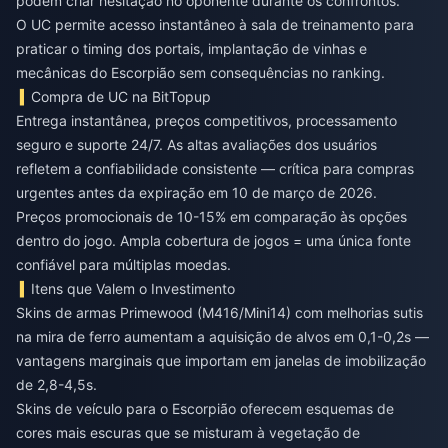
podem criar hesitação no oponente durante os confrontos.
O UC permite acesso instantâneo à sala de treinamento para
praticar o timing dos portais, implantação de vinhas e
mecânicas do Escorpião sem consequências no ranking.
Compra de UC na BitTopup
Entrega instantânea, preços competitivos, processamento
seguro e suporte 24/7. As altas avaliações dos usuários
refletem a confiabilidade consistente — crítica para compras
urgentes antes da expiração em 10 de março de 2026.
Preços promocionais de 10-15% em comparação às opções
dentro do jogo. Ampla cobertura de jogos = uma única fonte
confiável para múltiplas moedas.
Itens que Valem o Investimento
Skins de armas Primewood (M416/Mini14) com melhorias sutis
na mira de ferro aumentam a aquisição de alvos em 0,1-0,2s —
vantagens marginais que importam em janelas de imobilização
de 2,8-4,5s.
Skins de veículo para o Escorpião oferecem esquemas de
cores mais escuras que se misturam à vegetação de