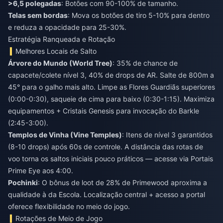
>6,5 polegadas
: Botões com 90-100% de tamanho.
Telas sem bordas
: Mova os botões de tiro 5-10% para dentro
e reduza a opacidade para 25-30%.
Estratégia Ranqueada e Rotação
Melhores Locais de Salto
Árvore do Mundo (World Tree)
: 35% de chance de
capacete/colete nível 3, 40% de drops de AR. Salte de 800m a
45° para o galho mais alto. Limpe as Flores Guardiãs superiores
(0:00-0:30), saqueie de cima para baixo (0:30-1:15). Maximiza
equipamentos + Cristais Genesis para invocação do Barkle
(2:45-3:00).
Templos de Vinha (Vine Temples)
: Itens de nível 3 garantidos
(8-10 drops) após 60s de controle. A distância das rotas de
voo torna os saltos iniciais pouco práticos — acesse via Portais
Prime Eye aos 4:00.
Pochinki
: O bônus de loot de 28% de Primewood aproxima a
qualidade à da Escola. Localização central + acesso a portal
oferece flexibilidade no meio do jogo.
Rotações de Meio de Jogo