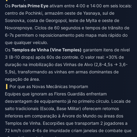
Os
Portais Prime Eye
ativam entre 4:00 e 14:00 em seis locais:
centro de Pochinki, armazém oeste de Yasnaya, sul de
Sosnovka, costa de Georgopol, leste de Mylta e oeste de
Novorepnoye. Ciclos de 60 segundos e tempos de trânsito de
6-7s permitem o reposicionamento pelo mapa mais rápido do
que qualquer veículo.
Os
Templos de Vinha (Vine Temples)
garantem itens de nível
3 (8-10 drops) após 60s de controle. O valor real: +30% de
duração na imobilização das Vinhas de Alvo (2,8-4,5s → 3,6-
5,9s), transformando as vinhas em armas dominantes de
negação de área.
Por que as Novas Mecânicas Importam
Equipes que ignoram as Flores Guardiãs enfrentam
desvantagem de equipamento já no primeiro círculo. Locais de
salto tradicionais (Escola, Base Militar) oferecem retornos
inferiores em comparação à Árvore do Mundo ou áreas dos
Templos de Vinha. Escorpiões que transportam 2 jogadores a
72 km/h com 4-6s de imunidade criam janelas de combate que