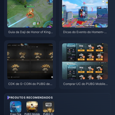
Guia da Daji de Honor of Kings:
Dicas do Evento do Homem-Ar
Top 10 Truques | Agosto de 20
anha no PUBG Mobile | Agosto
26
de 2026
CDK de G-COIN do PUBG de j
Comprar UC do PUBG Mobile
unho de 2026: A super promoç
Barato para a Collab de Naruto
ão de $91,43 realmente vale a
Shippuden (Julho de 2026): Cu
pena?
stos, Melhores Pacotes e Reca
PRODUTOS RECOMENDADOS
rga Segura
Free Fire
PUBG Mobile
PUBG G-