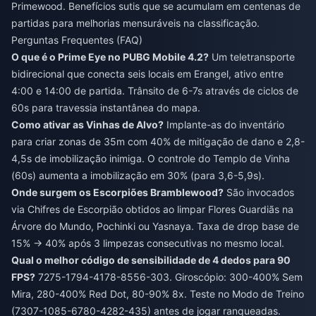
Primewood. Benefícios sutis que se acumulam em centenas de
partidas para melhorias mensuráveis na classificação.
Perguntas Frequentes (FAQ)
O que é o Prime Eye no PUBG Mobile 4.2?
Um teletransporte
bidirecional que conecta seis locais em Erangel, ativo entre
4:00 e 14:00 de partida. Trânsito de 6-7s através de ciclos de
60s para travessia instantânea do mapa.
Como ativar as Vinhas de Alvo?
Implante-as do inventário
para criar zonas de 35m com 40% de mitigação de dano e 2,8-
4,5s de imobilização inimiga. O controle do Templo de Vinha
(60s) aumenta a imobilização em 30% (para 3,6-5,9s).
Onde surgem os Escorpiões Bramblewood?
São invocados
via Chifres de Escorpião obtidos ao limpar Flores Guardiãs na
Árvore do Mundo, Pochinki ou Yasnaya. Taxa de drop base de
15% → 40% após 3 limpezas consecutivas no mesmo local.
Qual o melhor código de sensibilidade de 4 dedos para 90
FPS?
7275-1794-4178-8556-303. Giroscópio: 300-400% Sem
Mira, 280-400% Red Dot, 80-90% 8x. Teste no Modo de Treino
(7307-1085-6780-4282-435) antes de jogar ranqueadas.