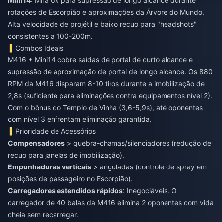
Mini14
: Mira 6x para supressão de longo alcance durante
rotações de Escorpião e aproximações da Árvore do Mundo.
Alta velocidade de projétil e baixo recuo para "headshots"
consistentes a 100-200m.
Combos Ideais
M416 + Mini14 cobre saídas de portal de curto alcance e
supressão de aproximação de portal de longo alcance. Os 880
RPM da M416 disparam 8-10 tiros durante a imobilização de
2,8s (suficiente para eliminações contra equipamentos nível 2).
Com o bônus do Templo de Vinha (3,6-5,9s), até oponentes
com nível 3 enfrentam eliminação garantida.
Prioridade de Acessórios
Compensadores
> quebra-chamas/silenciadores (redução de
recuo para janelas de imobilização).
Empunhaduras verticais
> anguladas (controle de spray em
posições de passageiro no Escorpião).
Carregadores estendidos rápidos
: Inegociáveis. O
carregador de 40 balas da M416 elimina 2 oponentes com vida
cheia sem recarregar.