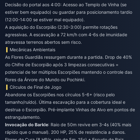
Decisão do portal aos 4:00: Acesso ao Templo de Vinha (se
estiver bem equipado) ou guardar para posicionamento tardio
(12:00-14:00 se estiver mal equipado).
A aquisição do Escorpião (2:30-3:00) permite rotações
agressivas. A escavação a 72 km/h com 4-6s de imunidade
atravessa terrenos abertos sem risco.
Mecânicas Ambientais
As Flores Guardiãs ressurgem durante a partida. Drop de 40%
do Chifre de Escorpião após 3 limpezas consecutivas =
potencial de ter múltiplos Escorpiões mantendo o controle das
flores da Árvore do Mundo ou Pochinki.
Círculos de Final de Jogo
Abandone os Escorpiões nos círculos 5-6+ (risco pelo
tamanho/ruído). Última escavação para a cobertura ideal e
destrua o Escorpião. Pré-implante Vinhas de Alvo em pontos de
estrangulamento.
Invocação do Barkle
: Raio de 50m revive em 3-4s (40% mais
rápido que o manual). 200 HP, 25% de resistência a danos.
Flores de Cura (8 HP/s, raio de 5m, 15s) + Escudo de Raiz