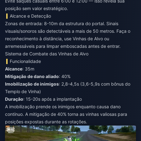
Evite saques casuais entre 6:00 e 12:00 — isso revela sua
posição sem valor estratégico.
Alcance e Detecção
Zonas de entrada: 8-10m da estrutura do portal. Sinais
visuais/sonoros são detectáveis a mais de 50 metros. Faça o
reconhecimento à distância, use Vinhas de Alvo ou
arremessáveis para limpar emboscadas antes de entrar.
Sistema de Combate das Vinhas de Alvo
Funcionalidade
Alcance
: 35m
Mitigação de dano aliado
: 40%
Imobilização de inimigos
: 2,8-4,5s (3,6-5,9s com bônus do
Templo de Vinha)
Duração
: 15-20s após a implantação
A imobilização prende os inimigos enquanto causa dano
contínuo. A mitigação de 40% torna as vinhas valiosas para
posições expostas durante as rotações.