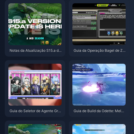
Notas da Atualização S15.a de
Guia da Operação Bagel de Ze
Honor of Kings | Agosto de 202
nless Zone Zero | Agosto de 20
6
26
Guia do Seletor de Agente Grat
Guia de Build da Odette: Melho
uito de ZZZ 3.1 | Agosto de 20
res Armas, Artefatos e Equipas
26
| Agosto de 2026