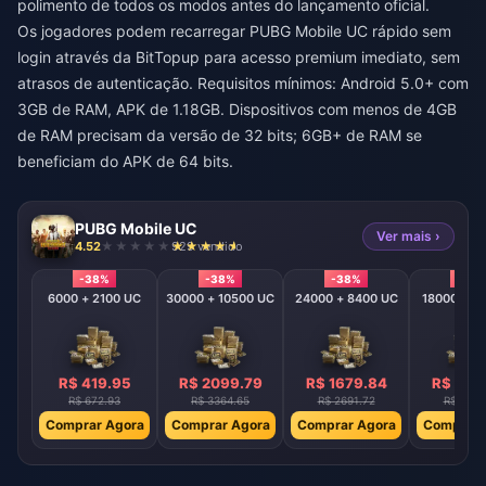
polimento de todos os modos antes do lançamento oficial.
Os jogadores podem
recarregar PUBG Mobile UC rápido sem
login
através da BitTopup para acesso premium imediato, sem
atrasos de autenticação. Requisitos mínimos: Android 5.0+ com
3GB de RAM, APK de 1.18GB. Dispositivos com menos de 4GB
de RAM precisam da versão de 32 bits; 6GB+ de RAM se
beneficiam do APK de 64 bits.
PUBG Mobile UC
Ver mais ›
4.52
929 vendido
-38%
-38%
-38%
-38
6000 + 2100 UC
30000 + 10500 UC
24000 + 8400 UC
18000 + 6
R$ 419.95
R$ 2099.79
R$ 1679.84
R$ 125
R$ 672.93
R$ 3364.65
R$ 2691.72
R$ 2018
Comprar Agora
Comprar Agora
Comprar Agora
Comprar 