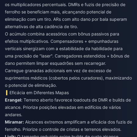
os multiplicadores percentuais. DMRs e fuzis de precisão de
ferrolho se beneficiam mais, alcançando potencial de
eliminação com um tiro. ARs com alto dano por bala superam
alternativas de alta cadência de tiro.
O acúmulo combina acessórios com bônus passivos para
efeitos multiplicativos. Compensadores + empunhaduras
verticais sinergizam com a estabilidade da habilidade para
uma precisão de "laser". Carregadores estendidos + bônus de
dano permitem limpar esquadrões sem recarregar.
Carregue granadas adicionais em vez de excesso de
suprimentos médicos (cobertos pelos curadores), maximizando
o potencial de eliminação.
Eficácia em Diferentes Mapas
Erangel:
Terreno aberto favorece loadouts de DMR e builds de
alcance. Priorize posições elevadas em edifícios de vários
Miramar:
Alcances extremos amplificam a eficácia dos fuzis de
Livik:
O tamanho reduzido exige builds de curto alcance