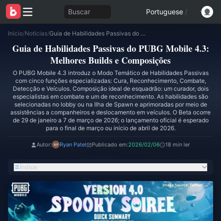
Buscar
Portuguese
/
Início
/
Notícias
/
Guia de Habilidades Passivas do PUBG Mobile 4.3: Melhores Builds e Composições
Guia de Habilidades Passivas do PUBG Mobile 4.3:
Melhores Builds e Composições
O PUBG Mobile 4.3 introduz o Modo Temático de Habilidades Passivas
com cinco funções especializadas: Cura, Reconhecimento, Combate,
Detecção e Veículos. Composição ideal de esquadrão: um curador, dois
especialistas em combate e um de reconhecimento. As habilidades são
selecionadas no lobby ou na Ilha de Spawn e aprimoradas por meio de
assistências a companheiros e deslocamento em veículos. O Beta ocorre
de 29 de janeiro a 7 de março de 2026; o lançamento oficial é esperado
para o final de março ou início de abril de 2026.
Autor:
Ryan Patel
Publicado em:
2026/02/06
18 min ler
Índice