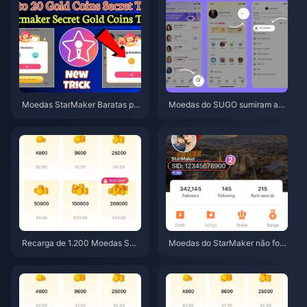
Moedas StarMaker Baratas par
Moedas do SUGO sumiram apó
a as Audições do SupernovaX
s a recarga? Resolva isso e evi
2026 (12-23% de Desconto)
te banimentos em 2026
Recarga de 1.200 Moedas SU
Moedas do StarMaker não fora
GO a um preço de revendedor
m entregues após o pagament
de US$ 0,75 (Verificação de pr
o? Guia de correção e recuper
eço de junho de 2026)
ação de junho de 2026