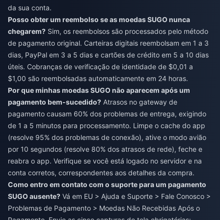
da sua conta.
Posso obter um reembolso se as moedas SUGO nunca
chegarem?
Sim, os reembolsos são processados pelo método
de pagamento original. Carteiras digitais reembolsam em 1 a 3
dias, PayPal em 3 a 5 dias e cartões de crédito em 5 a 10 dias
úteis. Cobranças de verificação de identidade de $0,01 a
$1,00 são reembolsadas automaticamente em 24 horas.
Por que minhas moedas SUGO não aparecem após um
pagamento bem-sucedido?
Atrasos no gateway de
pagamento causam 60% dos problemas de entrega, exigindo
de 1 a 5 minutos para processamento. Limpe o cache do app
(resolve 95% dos problemas de conexão), ative o modo avião
por 10 segundos (resolve 80% dos atrasos de rede), feche e
reabra o app. Verifique se você está logado no servidor e na
conta corretos, correspondentes aos detalhes da compra.
Como entro em contato com o suporte para um pagamento
SUGO ausente?
Vá em EU > Ajuda e Suporte > Fale Conosco >
Problemas de Pagamento > Moedas Não Recebidas Após o
Pagamento. Envie as cinco capturas de tela obrigatórias: