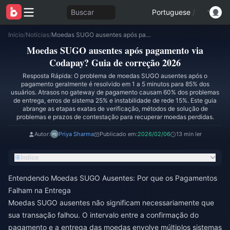
Buscar
Portuguese
/
Início
/
Notícias
/
Moedas SUGO ausentes após pagamento via Codapay? Guia de correção 2026
Moedas SUGO ausentes após pagamento via
Codapay? Guia de correção 2026
Resposta Rápida: O problema de moedas SUGO ausentes após o
pagamento geralmente é resolvido em 1 a 5 minutos para 85% dos
usuários. Atrasos no gateway de pagamento causam 60% dos problemas
de entrega, erros de sistema 25% e instabilidade de rede 15%. Este guia
abrange as etapas exatas de verificação, métodos de solução de
problemas e prazos de contestação para recuperar moedas perdidas.
Autor:
Priya Sharma
Publicado em:
2026/02/06
13 min ler
Índice
Entendendo Moedas SUGO Ausentes: Por que os Pagamentos
Falham na Entrega
Moedas SUGO ausentes não significam necessariamente que
sua transação falhou. O intervalo entre a confirmação do
pagamento e a entrega das moedas envolve múltiplos sistemas