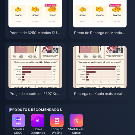
Pacote de 6250 Moedas SUG
Preço de Recarga de Moedas
O por $3,77 em revendedores:
SUGO em junho de 2026: Um r
Vale a pena? (Junho de 2026)
evendedor é realmente mais b
arato que o oficial?
Preço do pacote de 5597 Kcoi
Recarga de Kcoin mais barata
ns do WeSing após aumento de
no WeSing após o aumento de
5,5%: A análise real da v8.2 (20
5,5% em 2026: Cálculos reais,
26)
canais testados e veredito
PRODUTOS RECOMENDADOS
Moedas
Uplive
Kcoin do
StarMaker:
SUGO
Diamonds
WeSing
Cante