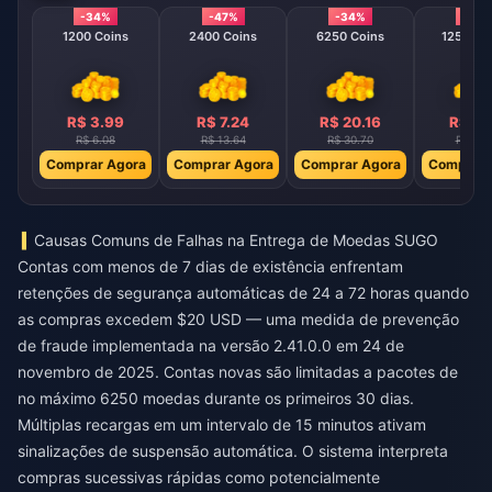
-34%
-47%
-34%
-40
1200 Coins
2400 Coins
6250 Coins
12500 C
R$ 3.99
R$ 7.24
R$ 20.16
R$ 37
R$ 6.08
R$ 13.64
R$ 30.70
R$ 61.
Comprar Agora
Comprar Agora
Comprar Agora
Comprar 
Causas Comuns de Falhas na Entrega de Moedas SUGO
Contas com menos de 7 dias de existência enfrentam
retenções de segurança automáticas de 24 a 72 horas quando
as compras excedem $20 USD — uma medida de prevenção
de fraude implementada na versão 2.41.0.0 em 24 de
novembro de 2025. Contas novas são limitadas a pacotes de
no máximo 6250 moedas durante os primeiros 30 dias.
Múltiplas recargas em um intervalo de 15 minutos ativam
sinalizações de suspensão automática. O sistema interpreta
compras sucessivas rápidas como potencialmente