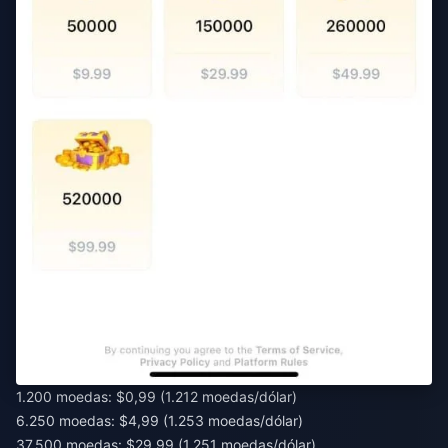
1.200 moedas: $0,99 (1.212 moedas/dólar)
6.250 moedas: $4,99 (1.253 moedas/dólar)
37.500 moedas: $29,99 (1.251 moedas/dólar)