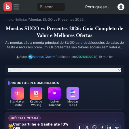
Buscar
Portuguese
/
Início
/
Notícias
/
Moedas SUGO vs Presentes 2026: Guia Completo de Valor e Melhores Ofertas
Moedas SUGO vs Presentes 2026: Guia Completo de
Valor e Melhores Ofertas
As moedas são a moeda principal do SUGO para desbloqueios de salas de
festa e recursos premium. Os presentes são tokens sociais sem valor de
progressão. Os pacotes de moedas oferecem entre 1212 e 1300 moedas
por USD, com multiplicadores regionais de até 4x. Hospedagens de Nível
Autor:
Marcus Chen
Publicado em:
2026/02/04
19 min ler
15+ exigem de 80.000 a 100.000 XP, enquanto salas VIP de Nível 20+
requerem de 180.000 a 220.000 XP, além de reservas estratégicas de
Índice
moedas.
PRODUTOS RECOMENDADOS
StarMaker:
Kcoin do
Uplive
Moedas
Cante
WeSing
Diamonds
SUGO
Karaokê
com Moedas
OFERTA LIMITADA
Compartilhe e Ganhe até 10%
OFF