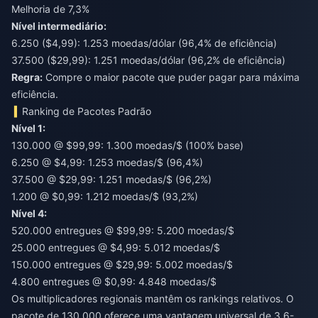
Melhoria de 7,3%
Nível intermediário:
6.250 ($4,99): 1.253 moedas/dólar (96,4% de eficiência)
37.500 ($29,99): 1.251 moedas/dólar (96,2% de eficiência)
Regra:
Compre o maior pacote que puder pagar para máxima
eficiência.
Ranking de Pacotes Padrão
Nível 1:
130.000 @ $99,99: 1.300 moedas/$ (100% base)
6.250 @ $4,99: 1.253 moedas/$ (96,4%)
37.500 @ $29,99: 1.251 moedas/$ (96,2%)
1.200 @ $0,99: 1.212 moedas/$ (93,2%)
Nível 4:
520.000 entregues @ $99,99: 5.200 moedas/$
25.000 entregues @ $4,99: 5.012 moedas/$
150.000 entregues @ $29,99: 5.002 moedas/$
4.800 entregues @ $0,99: 4.848 moedas/$
Os multiplicadores regionais mantêm os rankings relativos. O
pacote de 130.000 oferece uma vantagem universal de 3,6-