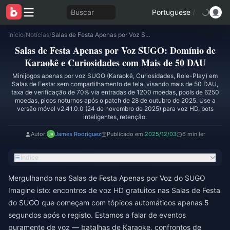
Buscar
Portuguese
/
Início
/
Notícias
/
Salas de Festa Apenas por Voz SUGO: Domínio de Karaokê e Curiosidades com Mais de 50 DAU
Salas de Festa Apenas por Voz SUGO: Domínio de
Karaokê e Curiosidades com Mais de 50 DAU
Minijogos apenas por voz SUGO (Karaokê, Curiosidades, Role-Play) em
Salas de Festa: sem compartilhamento de tela, visando mais de 50 DAU,
taxa de verificação de 70% via entradas de 1200 moedas, pools de 6250
moedas, picos noturnos após o patch de 28 de outubro de 2025. Use a
versão móvel v2.41.0.0 (24 de novembro de 2025) para voz HD, bots
inteligentes, retenção.
Autor:
James Rodriguez
Publicado em:
2025/12/03
6 min ler
Índice
Mergulhando nas Salas de Festa Apenas por Voz do SUGO
Imagine isto: encontros de voz HD gratuitos nas Salas de Festa
do SUGO que começam com tópicos automáticos apenas 5
segundos após o registo. Estamos a falar de eventos
puramente de voz — batalhas de Karaoke, confrontos de