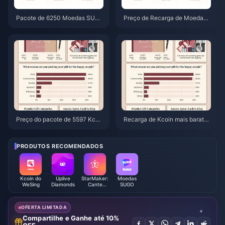
Pacote de 6250 Moedas SUG
Preço de Recarga de Moedas
O por $3,77 em revendedores:
SUGO em junho de 2026: Um r
Vale a pena? (Junho de 2026)
evendedor é realmente mais b
arato que o oficial?
Preço do pacote de 5597 Kcoi
Recarga de Kcoin mais barata
ns do WeSing após aumento de
no WeSing após o aumento de
5,5%: A análise real da v8.2 (20
5,5% em 2026: Cálculos reais,
26)
canais testados e veredito
PRODUTOS RECOMENDADOS
Kcoin do
Uplive
StarMaker:
Moedas
WeSing
Diamonds
Cante
SUGO
Karaokê
com Moedas
OFERTA LIMITADA
Compartilhe e Ganhe até 10%