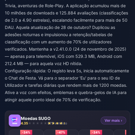
Trivia, aventuras de Role-Play. A aplicação acumulou mais de
10 milhões de downloads e 125.884 avaliações (classificações
de 2.0 a 4.90 estrelas), escalando facilmente para mais de 50
DAU. Aquela atualização de 28 de outubro? Duplicou as
adesões noturnas e impulsionou a retenção/tabelas de
classificação com um aumento de 70% de utilizadores
verificados. Mantenha a v2.41.0.0 (24 de novembro de 2025)
— apenas para telemóvel, iOS com 529.3 MB, Android com
212.4 MB — para aquela voz HD nítida.
Configuração rápida: O registo leva 5s, inicia automaticamente
o Chat de Festa. Vá para o separador 'Eu' para o seu ID de
Utilizador e tarefas diárias que rendem mais de 1200 moedas.
Ative a voz com efeitos, emblemas e quebra-gelos de IA para
atingir aquele ponto ideal de 70% de verificação.
Moedas SUGO
Ver mais ›
4.35
875 vendido
-34%
-47%
-34%
-40