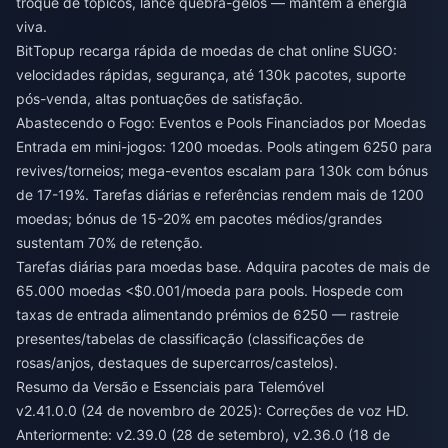
troque de tópicos, lance quebra-gelos — mantém a energia
viva.
BitTopup
recarga rápida de moedas de chat online SUGO
:
velocidades rápidas, segurança, até 130k pacotes, suporte
pós-venda, altas pontuações de satisfação.
Abastecendo o Fogo: Eventos e Pools Financiados por Moedas
Entrada em mini-jogos: 1200 moedas. Pools atingem 6250 para
revives/torneios; mega-eventos escalam para 130k com bónus
de 17-19%. Tarefas diárias e referências rendem mais de 1200
moedas; bónus de 15-20% em pacotes médios/grandes
sustentam 70% de retenção.
Tarefas diárias para moedas base. Adquira pacotes de mais de
65.000 moedas <$0.001/moeda para pools. Hospede com
taxas de entrada alimentando prémios de 6250 — rastreie
presentes/tabelas de classificação (classificações de
rosas/anjos, destaques de supercarros/castelos).
Resumo da Versão e Essenciais para Telemóvel
v2.41.0.0 (24 de novembro de 2025): Correções de voz HD.
Anteriormente: v2.39.0 (28 de setembro), v2.36.0 (18 de