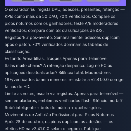
O separador 'Eu' regista DAU, adesões, presentes, retenção —
KPIs como mais de 50 DAU, 70% verificados. Compare os
picos noturnos com os ganhadores; teste A/B moderadores
verificados; compare com 58 classificações de iOS.
Registos 'Eu' pós-evento. Semanalmente: adesões duplicam
após o patch. 70% verificados dominam as tabelas de
classificação.
Evitando Armadilhas, Truques Apenas para Telemóvel
Salas muito cheias? A retenção despenca. Lag no PC ou
aplicações desatualizadas? Silêncio total. Moderadores
18+/verificados banem menores; reinstalar a v2.41.0.0 corrige
falhas de HD.
Limite as noites, escale via registos. Apenas para telemóvel —
sem emuladores, emblemas verificados flash. Silêncio mortal?
Robô inteligente + bots de música + quebra-gelos.
Movimentos de Anfitrião Profissional para Picos Noturnos
Após 28 de outubro, os picos duplicam as adesões — os
efeitos HD na v2.41.0.0 selam o negócio. Publique