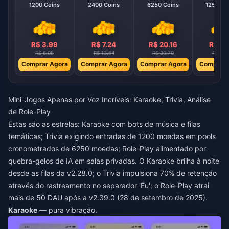
1200 Coins
2400 Coins
6250 Coins
12500 C
R$ 3.99
R$ 7.24
R$ 20.16
R$ 37
R$ 6.08
R$ 13.64
R$ 30.70
R$ 61.
Comprar Agora
Comprar Agora
Comprar Agora
Comprar 
Mini-Jogos Apenas por Voz Incríveis: Karaoke, Trivia, Análise
de Role-Play
Estas são as estrelas: Karaoke com bots de música e filas
temáticas; Trivia exigindo entradas de 1200 moedas em pools
cronometrados de 6250 moedas; Role-Play alimentado por
quebra-gelos de IA em salas privadas. O Karaoke brilha à noite
desde as filas da v2.28.0; o Trivia impulsiona 70% de retenção
através do rastreamento no separador 'Eu'; o Role-Play atrai
mais de 50 DAU após a v2.39.0 (28 de setembro de 2025).
Karaoke
— pura vibração.