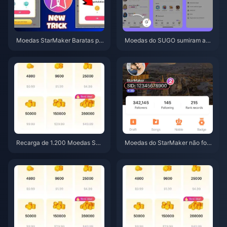
Moedas StarMaker Baratas par
Moedas do SUGO sumiram apó
a as Audições do SupernovaX
s a recarga? Resolva isso e evi
2026 (12-23% de Desconto)
te banimentos em 2026
Recarga de 1.200 Moedas SU
Moedas do StarMaker não fora
GO a um preço de revendedor
m entregues após o pagament
de US$ 0,75 (Verificação de pr
o? Guia de correção e recuper
eço de junho de 2026)
ação de junho de 2026