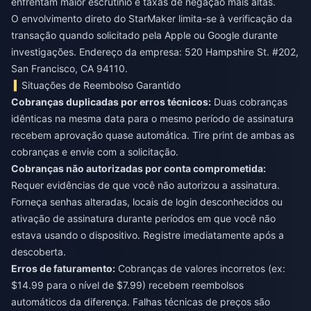
enfrentam maior escrutínio e taxas de negação mais altas.
O envolvimento direto do StarMaker limita-se à verificação da
transação quando solicitado pela Apple ou Google durante
investigações. Endereço da empresa: 520 Hampshire St. #202,
San Francisco, CA 94110.
Situações de Reembolso Garantido
Cobranças duplicadas por erros técnicos:
Duas cobranças
idênticas na mesma data para o mesmo período de assinatura
recebem aprovação quase automática. Tire print de ambas as
cobranças e envie com a solicitação.
Cobranças não autorizadas por conta comprometida:
Requer evidências de que você não autorizou a assinatura.
Forneça senhas alteradas, locais de login desconhecidos ou
ativação de assinatura durante períodos em que você não
estava usando o dispositivo. Registre imediatamente após a
descoberta.
Erros de faturamento:
Cobranças de valores incorretos (ex:
$14.99 para o nível de $7.99) recebem reembolsos
automáticos da diferença. Falhas técnicas de preços são