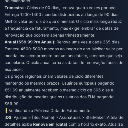
do calendário.
Trimestral:
Ciclos de 90 dias, renova quatro vezes por ano.
Entrega 1200-1400 moedas distribuídas ao longo de 90 dias.
Melhor valor por dia do que o mensal. O ciclo mais longo reduz
a frequência de faturamento, mas exige lembrar de datas de
renovação que ocorrem apenas trimestralmente.
Anual ($59.99 Pro Anual):
Renova uma vez a cada 365 dias.
Fornece 4500-5000 moedas ao longo do ano. Melhor valor por
moeda, mas compromete por um ano inteiro, a menos que seja
cancelado. O ciclo anual torna as datas de renovação fáceis de
esquecer.
Os preços regionais criam valores de ciclo diferentes,
mantendo os mesmos prazos. Usuários europeus pagando
€51.69 anualmente recebem o mesmo ciclo de 365 dias e
distribuição de moedas que os usuários dos EUA pagando
$59.99.
Verificando a Próxima Data de Faturamento
iOS:
Ajustes > [Seu Nome] > Assinaturas > StarMaker. A tela de
detalhes exibe
Renova em [data]
com o horário exato. Atualiza