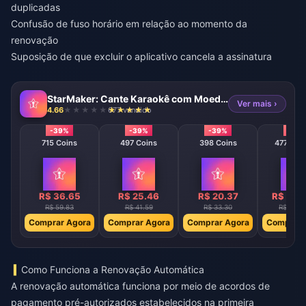
duplicadas
Confusão de fuso horário em relação ao momento da
renovação
Suposição de que excluir o aplicativo cancela a assinatura
StarMaker: Cante Karaokê com Moedas
Ver mais ›
4.66
677 vendido
-39%
-39%
-39%
-39
715 Coins
497 Coins
398 Coins
47746 C
R$ 36.65
R$ 25.46
R$ 20.37
R$ 244
R$ 59.83
R$ 41.59
R$ 33.30
R$ 3995
Comprar Agora
Comprar Agora
Comprar Agora
Comprar 
Como Funciona a Renovação Automática
A renovação automática funciona por meio de acordos de
pagamento pré-autorizados estabelecidos na primeira