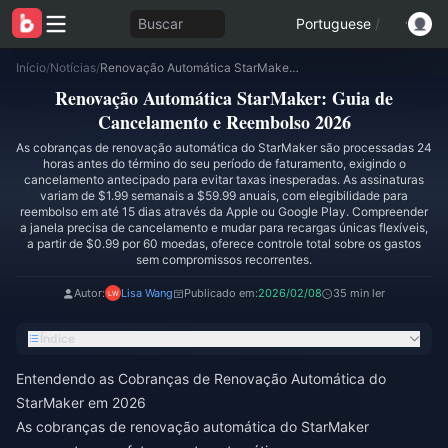
Buscar
Portuguese
/
Início
/
Notícias
/
Renovação Automática StarMaker: Guia de Cancelamento e Reembolso 2026
Renovação Automática StarMaker: Guia de
Cancelamento e Reembolso 2026
As cobranças de renovação automática do StarMaker são processadas 24
horas antes do término do seu período de faturamento, exigindo o
cancelamento antecipado para evitar taxas inesperadas. As assinaturas
variam de $1.99 semanais a $59.99 anuais, com elegibilidade para
reembolso em até 15 dias através da Apple ou Google Play. Compreender
a janela precisa de cancelamento e mudar para recargas únicas flexíveis,
a partir de $0.99 por 60 moedas, oferece controle total sobre os gastos
sem compromissos recorrentes.
Autor:
Lisa Wang
Publicado em:
2026/02/08
35 min ler
Índice
Entendendo as Cobranças de Renovação Automática do
StarMaker em 2026
As cobranças de renovação automática do StarMaker