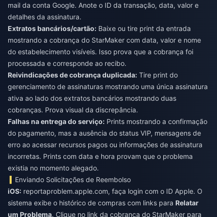
mail da conta Google. Anote o ID da transação, data, valor e
detalhes da assinatura.
Extratos bancários/cartão:
Baixe ou tire print da entrada
mostrando a cobrança do StarMaker com data, valor e nome
do estabelecimento visíveis. Isso prova que a cobrança foi
processada e corresponde ao recibo.
Reivindicações de cobrança duplicada:
Tire print do
gerenciamento de assinaturas mostrando uma única assinatura
ativa ao lado dos extratos bancários mostrando duas
cobranças. Prova visual da discrepância.
Falhas na entrega do serviço:
Prints mostrando a confirmação
do pagamento, mas a ausência do status VIP, mensagens de
erro ao acessar recursos pagos ou informações de assinatura
incorretas. Prints com data e hora provam que o problema
existia no momento alegado.
Enviando Solicitações de Reembolso
iOS:
reportaproblem.apple.com, faça login com o ID Apple. O
sistema exibe o histórico de compras com links para
Relatar
um Problema
. Clique no link da cobrança do StarMaker para