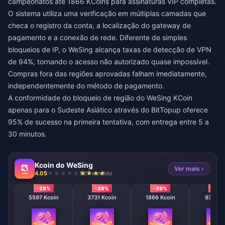
campeonatos até 1866 KCoins para assinaturas VIP completas.
O sistema utiliza uma verificação em múltiplas camadas que
checa o registro da conta, a localização do gateway de
pagamento e a conexão de rede. Diferente de simples
bloqueios de IP, o WeSing alcança taxas de detecção de VPN
de 94%, tornando o acesso não autorizado quase impossível.
Compras fora das regiões aprovadas falham imediatamente,
independentemente do método de pagamento.
A conformidade do
bloqueio de região do WeSing KCoin
apenas para o Sudeste Asiático
através do BitTopup oferece
95% de sucesso na primeira tentativa, com entrega entre 5 a
30 minutos.
Kcoin do WeSing
Ver mais ›
4.05
907 vendido
-39%
-39%
-39%
-39
5597 Kcoin
3731 Kcoin
1866 Kcoin
933 Kc