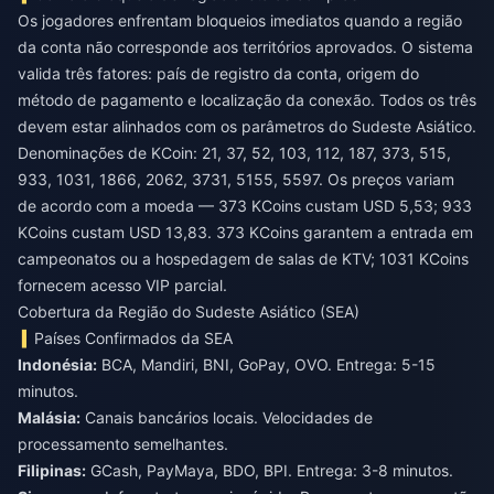
Os jogadores enfrentam bloqueios imediatos quando a região
da conta não corresponde aos territórios aprovados. O sistema
valida três fatores: país de registro da conta, origem do
método de pagamento e localização da conexão. Todos os três
devem estar alinhados com os parâmetros do Sudeste Asiático.
Denominações de KCoin: 21, 37, 52, 103, 112, 187, 373, 515,
933, 1031, 1866, 2062, 3731, 5155, 5597. Os preços variam
de acordo com a moeda — 373 KCoins custam USD 5,53; 933
KCoins custam USD 13,83. 373 KCoins garantem a entrada em
campeonatos ou a hospedagem de salas de KTV; 1031 KCoins
fornecem acesso VIP parcial.
Cobertura da Região do Sudeste Asiático (SEA)
Países Confirmados da SEA
Indonésia:
BCA, Mandiri, BNI, GoPay, OVO. Entrega: 5-15
minutos.
Malásia:
Canais bancários locais. Velocidades de
processamento semelhantes.
Filipinas:
GCash, PayMaya, BDO, BPI. Entrega: 3-8 minutos.