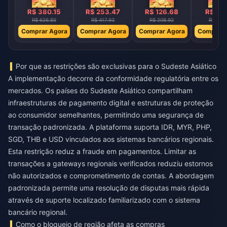
R$ 380.15
R$ 253.47
R$ 126.68
R$ 63
R$ 626.85
R$ 417.93
R$ 208.92
R$ 104
Comprar Agora
Comprar Agora
Comprar Agora
Comprar 
Por que as restrições são exclusivas para o Sudeste Asiático
A implementação decorre da conformidade regulatória entre os
mercados. Os países do Sudeste Asiático compartilham
infraestruturas de pagamento digital e estruturas de proteção
ao consumidor semelhantes, permitindo uma segurança de
transação padronizada. A plataforma suporta IDR, MYR, PHP,
SGD, THB e USD vinculados aos sistemas bancários regionais.
Esta restrição reduz a fraude em pagamentos. Limitar as
transações a gateways regionais verificados reduziu estornos
não autorizados e comprometimento de contas. A abordagem
padronizada permite uma resolução de disputas mais rápida
através de suporte localizado familiarizado com o sistema
bancário regional.
Como o bloqueio de região afeta as compras