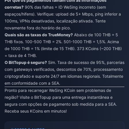
Por que os pagamentos falham com as informações
corretas?
90% das falhas = ID WeSing incorreto (sem
espaços/hifens). Verifique: upload de 5+ Mbps, ping inferior a
100ms, VPNs desativadas, localização ativada. Tente
novamente fora do horário de pico.
Quais são as taxas do TrueMoney?
Abaixo de 100 THB = 5
THB fixos. 100-500 THB = 2%. 501-1000 THB = 1,5%. Acima
de 1000 THB = 1% (limite de 15 THB). 373 KCoins (~200 THB)
= taxa de 4 THB.
O BitTopup é seguro?
Sim. Taxa de sucesso de 95%, parcerias
com gateways verificados, descontos de 70%, processamento
criptografado e suporte 24/7 em idiomas regionais. Totalmente
em conformidade com a SEA.
Pronto para recarregar WeSing KCoin sem problemas de
região? Visite o BitTopup para uma entrega instantânea e
segura com opções de pagamento sob medida para a SEA.
Receba seus KCoins em minutos!