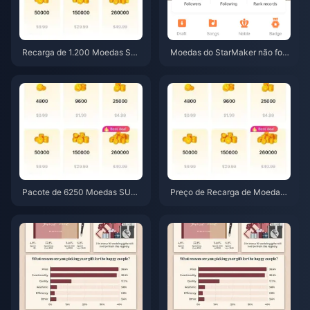
Recarga de 1.200 Moedas SU
Moedas do StarMaker não fora
GO a um preço de revendedor
m entregues após o pagament
de US$ 0,75 (Verificação de pr
o? Guia de correção e recuper
eço de junho de 2026)
ação de junho de 2026
Pacote de 6250 Moedas SUG
Preço de Recarga de Moedas
O por $3,77 em revendedores:
SUGO em junho de 2026: Um r
Vale a pena? (Junho de 2026)
evendedor é realmente mais b
arato que o oficial?