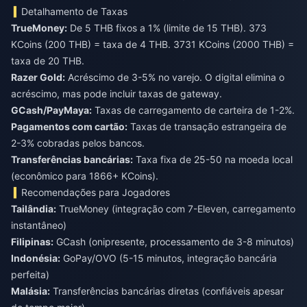
Detalhamento de Taxas
TrueMoney:
De 5 THB fixos a 1% (limite de 15 THB). 373
KCoins (200 THB) = taxa de 4 THB. 3731 KCoins (2000 THB) =
taxa de 20 THB.
Razer Gold:
Acréscimo de 3-5% no varejo. O digital elimina o
acréscimo, mas pode incluir taxas de gateway.
GCash/PayMaya:
Taxas de carregamento de carteira de 1-2%.
Pagamentos com cartão:
Taxas de transação estrangeira de
2-3% cobradas pelos bancos.
Transferências bancárias:
Taxa fixa de 25-50 na moeda local
(econômico para 1866+ KCoins).
Recomendações para Jogadores
Tailândia:
TrueMoney (integração com 7-Eleven, carregamento
instantâneo)
Filipinas:
GCash (onipresente, processamento de 3-8 minutos)
Indonésia:
GoPay/OVO (5-15 minutos, integração bancária
perfeita)
Malásia:
Transferências bancárias diretas (confiáveis apesar