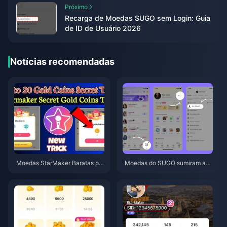
Próximo
Recarga de Moedas SUGO sem Login: Guia
de ID de Usuário 2026
Notícias recomendadas
Moedas StarMaker Baratas par
Moedas do SUGO sumiram apó
a as Audições do SupernovaX
s a recarga? Resolva isso e evi
2026 (12-23% de Desconto)
te banimentos em 2026