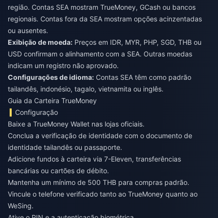
região. Contas SEA mostram TrueMoney, GCash ou bancos
regionais. Contas fora da SEA mostram opções acinzentadas
ou ausentes.
Exibição de moeda:
Preços em IDR, MYR, PHP, SGD, THB ou
USD confirmam o alinhamento com a SEA. Outras moedas
indicam um registro não aprovado.
Configurações de idioma:
Contas SEA têm como padrão
tailandês, indonésio, tagalo, vietnamita ou inglês.
Guia da Carteira TrueMoney
Configuração
Baixe a TrueMoney Wallet nas lojas oficiais.
Conclua a verificação de identidade com o documento de
identidade tailandês ou passaporte.
Adicione fundos à carteira via 7-Eleven, transferências
bancárias ou cartões de débito.
Mantenha um mínimo de 500 THB para compras padrão.
Vincule o telefone verificado tanto ao TrueMoney quanto ao
WeSing.
Ative o PIN e a autenticação biométrica.