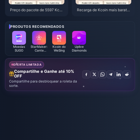
Preço do pacote de 5597 Kcoi
Recarga de Kcoin mais barata
ns do WeSing após aumento de
no WeSing após o aumento de
5,5%: A análise real da v8.2 (20
5,5% em 2026: Cálculos reais,
26)
canais testados e veredito
PRODUTOS RECOMENDADOS
Moedas
StarMaker:
Kcoin do
Uplive
SUGO
Cante
WeSing
Diamonds
Karaokê
com Moedas
OFERTA LIMITADA
Compartilhe e Ganhe até 10%
OFF
Compartilhe para desbloquear a roleta da
sorte.