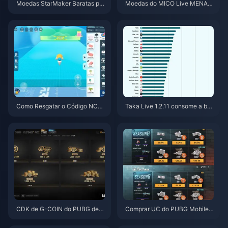
Moedas StarMaker Baratas par
Moedas do MICO Live MENA a
a as Audições do SupernovaX
pós a v5.2: Ofertas mais barata
2026 (12-23% de Desconto)
s de 2026
Como Resgatar o Código NCR
Taka Live 1.2.11 consome a bat
CKYT8EF por Moedas Eggy Gr
eria rapidamente após a atuali
atuitas (Ago 2026)
zação de julho de 2026? Caus
as e soluções
CDK de G-COIN do PUBG de j
Comprar UC do PUBG Mobile
unho de 2026: A super promoç
Barato para a Collab de Naruto
ão de $91,43 realmente vale a
Shippuden (Julho de 2026): Cu