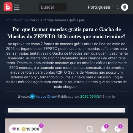
Buscar
Portuguese
/
Início
/
Notícias
/
Por que farmar moedas grátis para o Gacha de Moedas do ZEPETO 2026 antes que maio termine?
Por que farmar moedas grátis para o Gacha de
Moedas do ZEPETO 2026 antes que maio termine?
Ao aproveitar estas 7 fontes de moedas grátis antes do final de maio de
2026, os jogadores de ZEPETO podem acumular moedas suficientes para
realizar várias tentativas no Gacha de Moedas sem qualquer investimento
financeiro, aumentando significativamente suas chances de obter itens
raros. Testes da comunidade mostram que as missões diárias rendem até
2500 moedas, e o acúmulo com recompensas semanais e de eventos
eleva os totais para contas F2P. O Gacha de Moedas não possui um
sistema de "pity", tornando o volume a chave para o sucesso. Foque
nestes métodos agora para construir seu estoque antes que os prazos de
maio cheguem.
Autor:
Marcus Chen
Publicado em:
2026/05/03
6 min ler
Índice