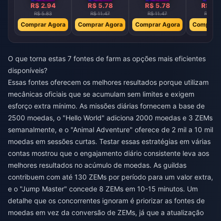
R$ 2.94
R$ 5.78
R$ 5.78
R$ 11
R$ 5.83
R$ 11.47
R$ 11.47
R$ 22.
Comprar Agora
Comprar Agora
Comprar Agora
Comprar 
O que torna estas 7 fontes de farm as opções mais eficientes
disponíveis?
Essas fontes oferecem os melhores resultados porque utilizam
mecânicas oficiais que se acumulam sem limites e exigem
esforço extra mínimo. As missões diárias fornecem a base de
2500 moedas, o "Hello World" adiciona 2000 moedas e 3 ZEMs
semanalmente, e o "Animal Adventure" oferece de 2 mil a 10 mil
moedas em sessões curtas. Testar essas estratégias em várias
contas mostrou que o engajamento diário consistente leva aos
melhores resultados no acúmulo de moedas. As guildas
contribuem com até 130 ZEMs por período para um valor extra,
e o "Jump Master" concede 8 ZEMs em 10-15 minutos. Um
detalhe que os concorrentes ignoram é priorizar as fontes de
moedas em vez da conversão de ZEMs, já que a atualização