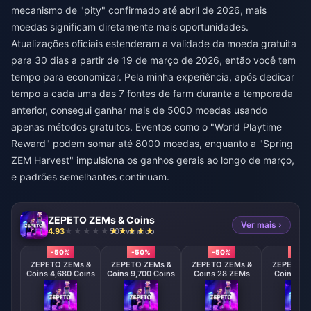
mecanismo de "pity" confirmado até abril de 2026, mais
moedas significam diretamente mais oportunidades.
Atualizações oficiais estenderam a validade da moeda gratuita
para 30 dias a partir de 19 de março de 2026, então você tem
tempo para economizar. Pela minha experiência, após dedicar
tempo a cada uma das 7 fontes de farm durante a temporada
anterior, consegui ganhar mais de 5000 moedas usando
apenas métodos gratuitos. Eventos como o "World Playtime
Reward" podem somar até 8000 moedas, enquanto a "Spring
ZEM Harvest" impulsiona os ganhos gerais ao longo de março,
e padrões semelhantes continuam.
ZEPETO ZEMs & Coins
Ver mais ›
4.93
507 vendido
-50%
-50%
-50%
-50
ZEPETO ZEMs &
ZEPETO ZEMs &
ZEPETO ZEMs &
ZEPETO Z
Coins 4,680 Coins
Coins 9,700 Coins
Coins 28 ZEMs
Coins 58