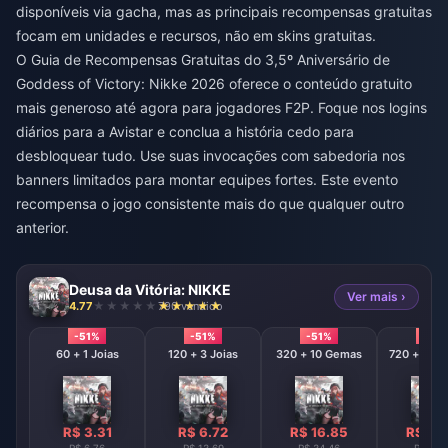
disponíveis via gacha, mas as principais recompensas gratuitas
focam em unidades e recursos, não em skins gratuitas.
O Guia de Recompensas Gratuitas do 3,5º Aniversário de
Goddess of Victory: Nikke 2026 oferece o conteúdo gratuito
mais generoso até agora para jogadores F2P. Foque nos logins
diários para a Avistar e conclua a história cedo para
desbloquear tudo. Use suas invocações com sabedoria nos
banners limitados para montar equipes fortes. Este evento
recompensa o jogo consistente mais do que qualquer outro
anterior.
Deusa da Vitória: NIKKE
Ver mais ›
4.77
790 vendido
-51%
-51%
-51%
-51%
60 + 1 Joias
120 + 3 Joias
320 + 10 Gemas
720 + 120
R$ 3.31
R$ 6.72
R$ 16.85
R$ 33