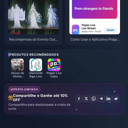
Recompensas do Evento Outo
Como Usar o Aplicativo Poppo
no na Montanha de Where Win
Live: Guia Completo para Inicia
ds Meet em julho de 2026: List
ntes | Julho de 2026
a Completa, Moeda e Prioridad
PRODUTOS RECOMENDADOS
e
Deusa da
Diamonds
Poppo Live
Vitória:
Bigo Live
Coins
NIKKE
OFERTA LIMITADA
Compartilhe e Ganhe até 10%
OFF
Compartilhe para desbloquear a roleta da
sorte.