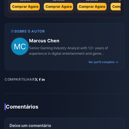
R$ 6.76
R$ 13.69
R$ 34.46
R$ 68.
Comprar Agora
Comprar Agora
Comprar Agora
Comprar 
SOBRE O AUTOR
Marcus Chen
Senior Gaming Industry Analyst with 12+ years of
experience in digital entertainment and game
monetization strategies.
Ver perfil completo →
COMPARTILHAR
Comentários
Deixe um comentário