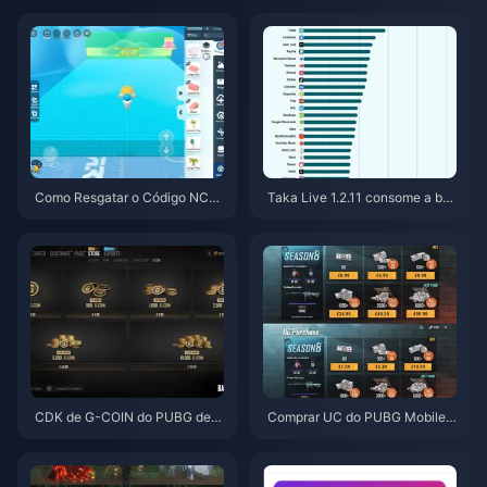
2026 (12-23% de Desconto)
s de 2026
Como Resgatar o Código NCR
Taka Live 1.2.11 consome a bat
CKYT8EF por Moedas Eggy Gr
eria rapidamente após a atuali
atuitas (Ago 2026)
zação de julho de 2026? Caus
as e soluções
CDK de G-COIN do PUBG de j
Comprar UC do PUBG Mobile
unho de 2026: A super promoç
Barato para a Collab de Naruto
ão de $91,43 realmente vale a
Shippuden (Julho de 2026): Cu
pena?
stos, Melhores Pacotes e Reca
rga Segura