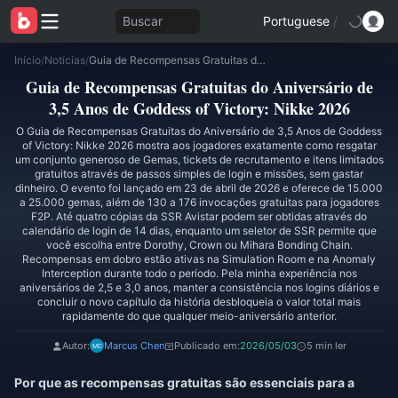
Buscar
Portuguese
/
Início
/
Notícias
/
Guia de Recompensas Gratuitas do Aniversário de 3,5 Anos de Goddess of Victory: Nikke 2026
Guia de Recompensas Gratuitas do Aniversário de
3,5 Anos de Goddess of Victory: Nikke 2026
O Guia de Recompensas Gratuitas do Aniversário de 3,5 Anos de Goddess
of Victory: Nikke 2026 mostra aos jogadores exatamente como resgatar
um conjunto generoso de Gemas, tickets de recrutamento e itens limitados
gratuitos através de passos simples de login e missões, sem gastar
dinheiro. O evento foi lançado em 23 de abril de 2026 e oferece de 15.000
a 25.000 gemas, além de 130 a 176 invocações gratuitas para jogadores
F2P. Até quatro cópias da SSR Avistar podem ser obtidas através do
calendário de login de 14 dias, enquanto um seletor de SSR permite que
você escolha entre Dorothy, Crown ou Mihara Bonding Chain.
Recompensas em dobro estão ativas na Simulation Room e na Anomaly
Interception durante todo o período. Pela minha experiência nos
aniversários de 2,5 e 3,0 anos, manter a consistência nos logins diários e
concluir o novo capítulo da história desbloqueia o valor total mais
rapidamente do que qualquer meio-aniversário anterior.
Autor:
Marcus Chen
Publicado em:
2026/05/03
5 min ler
Por que as recompensas gratuitas são essenciais para a