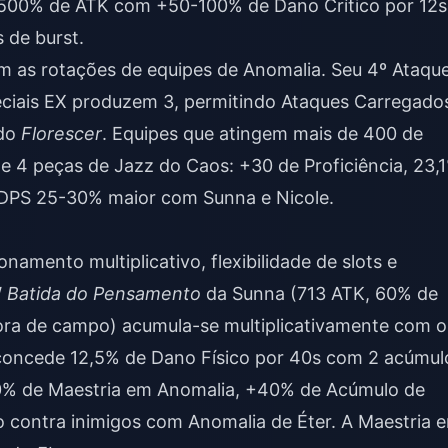
-500% de ATK com +50-100% de Dano Crítico por 12s
 de burst.
em as rotações de equipes de Anomalia. Seu 4º Ataqu
peciais EX produzem 3, permitindo Ataques Carregado
 do
Florescer
. Equipes que atingem mais de 400 de
de 4 peças de Jazz do Caos: +30 de Proficiência, 23,
DPS 25-30% maior com Sunna e Nicole.
namento multiplicativo, flexibilidade de slots e
W
Batida do Pensamento
da Sunna (713 ATK, 60% de
fora de campo) acumula-se multiplicativamente com o
 concede 12,5% de Dano Físico por 40s com 2 acúmul
30% de Maestria em Anomalia, +40% de Acúmulo de
 contra inimigos com Anomalia de Éter. A Maestria 