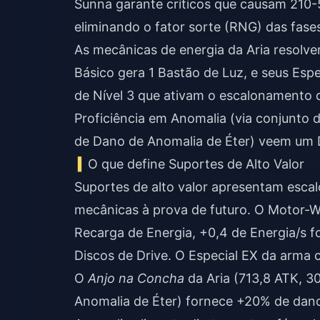
Sunna garante críticos que causam 210
eliminando o fator sorte (RNG) das fases
As mecânicas de energia da Aria resolv
Básico gera 1 Bastão de Luz, e seus Es
de Nível 3 que ativam o escalonamento
Proficiência em Anomalia (via conjunto 
de Dano de Anomalia de Éter) veem um 
O que define Suportes de Alto Valor
Suportes de alto valor apresentam escalo
mecânicas à prova de futuro. O Motor-
Recarga de Energia, +0,4 de Energia/s 
Discos de Drive. O Especial EX da arma
O
Anjo na Concha
da Aria (713,8 ATK, 
Anomalia de Éter) fornece +20% de dano