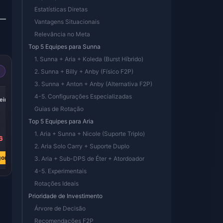
Estatísticas Diretas
 —
Vantagens Situacionais
Relevância no Meta
Top 5 Equipes para Sunna
1. Sunna + Aria + Koleda (Burst Híbrido)
2. Sunna + Billy + Anby (Físico F2P)
3. Sunna + Anton + Anby (Alternativa F2P)
-17%
-17%
-17%
4-5. Configurações Especializadas
iric
Express Supply
300 + 30 Oneiric
60 Oneiric Shard
Pass
Shard
Guias de Rotação
Top 5 Equipes para Aria
1. Aria + Sunna + Nicole (Suporte Triplo)
6
R$ 22.31
R$ 22.37
R$ 4.41
2. Aria Solo Carry + Suporte Duplo
R$ 26.80
R$ 26.80
R$ 5.31
ora
Comprar Agora
Comprar Agora
Comprar Agora
3. Aria + Sub-DPS de Éter + Atordoador
4-5. Experimentais
Rotações Ideais
Prioridade de Investimento
Árvore de Decisão
Recomendações F2P