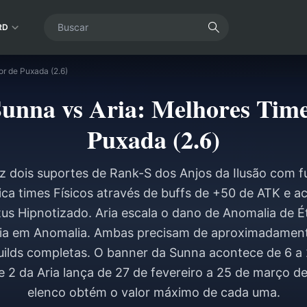
RD
or de Puxada (2.6)
nna vs Aria: Melhores Time
Puxada (2.6)
az dois suportes de Rank-S dos Anjos da Ilusão com fu
ca times Físicos através de buffs de +50 de ATK e ac
tus Hipnotizado. Aria escala o dano de Anomalia de 
cia em Anomalia. Ambas precisam de aproximadament
uilds completas. O banner da Sunna acontece de 6 a 2
 2 da Aria lança de 27 de fevereiro a 25 de março de
elenco obtém o valor máximo de cada uma.