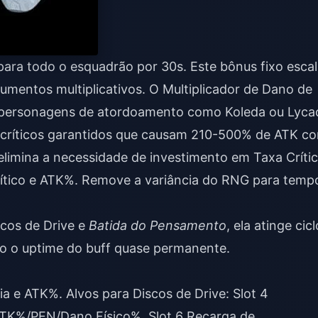
ra todo o esquadrão por 30s. Este bônus fixo escal
umentos multiplicativos. O Multiplicador de Dano de
 personagens de atordoamento como Koleda ou Lyca
 críticos garantidos que causam 210-500% de ATK c
elimina a necessidade de investimento em Taxa Crític
ítico e ATK%. Remove a variância do RNG para temp
cos de Drive e
Batida do Pensamento
, ela atinge cic
 o uptime do buff quase permanente.
ia e ATK%. Alvos para Discos de Drive: Slot 4
 ATK%/PEN/Dano Físico%, Slot 6 Recarga de