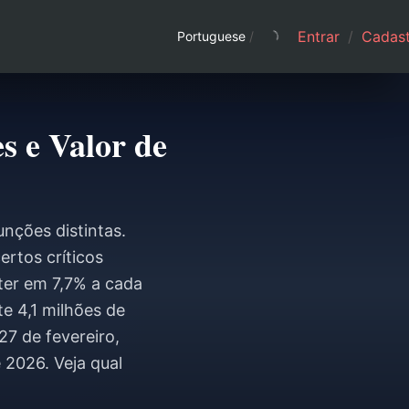
Entrar
/
Cadast
Portuguese
/
s e Valor de
nções distintas.
ertos críticos
Éter em 7,7% a cada
e 4,1 milhões de
7 de fevereiro,
 2026. Veja qual