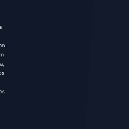
a
on.
om
a,
os
los