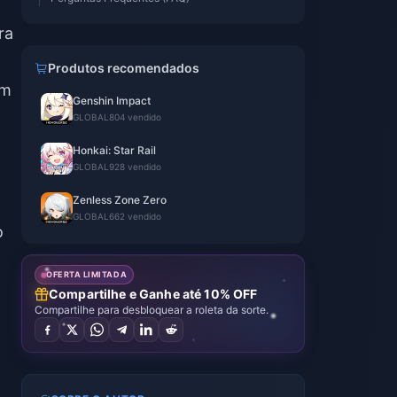
ra
Produtos recomendados
em
Genshin Impact
GLOBAL
804 vendido
Honkai: Star Rail
GLOBAL
928 vendido
Zenless Zone Zero
GLOBAL
662 vendido
o
OFERTA LIMITADA
Compartilhe e Ganhe até 10% OFF
Compartilhe para desbloquear a roleta da sorte.