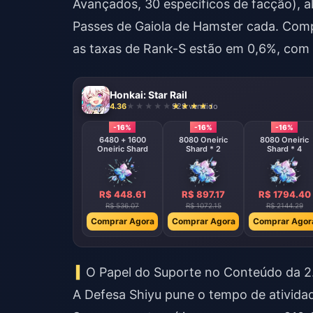
Avançados, 30 específicos de facção), 
Passes de Gaiola de Hamster cada.
Comp
as taxas de Rank-S estão em 0,6%, com o
Honkai: Star Rail
4.36
928 vendido
-16%
-16%
-16%
6480 + 1600
8080 Oneiric
8080 Oneiric
Oneiric Shard
Shard * 2
Shard * 4
R$ 448.61
R$ 897.17
R$ 1794.40
R$ 536.07
R$ 1072.15
R$ 2144.29
Comprar Agora
Comprar Agora
Comprar Agor
O Papel do Suporte no Conteúdo da 2
A Defesa Shiyu pune o tempo de atividad