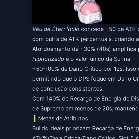
Véu de Éter: Ídolo
concede +50 de ATK pa
com buffs de ATK percentuais, criando a
Atordoamento de +30% (40s) amplifica
Hipnotizado
é o valor único da Sunna —
+50-100% de Dano Crítico por 12s. Isso 
permitindo que o DPS foque em Dano Cr
de conclusão consistentes.
Com 140% de Recarga de Energia de Dis
de Supremo em menos de 20s, mantendo
Metas de Atributos
Builds ideais priorizam Recarga de Energ
ATK%/Taxa Crítica/Dano Crítico, Slot 5