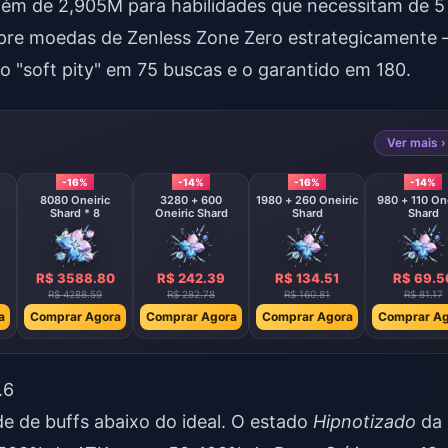
além de 2,905M para habilidades que necessitam de 5
re moedas de Zenless Zone Zero
estrategicamente
 "soft pity" em 75 buscas e o garantido em 180.
Ver mais ›
-16%
-14%
-16%
-14%
8080 Oneiric
3280 + 600
1980 + 260 Oneiric
980 + 110 One
Shard * 8
Oneiric Shard
Shard
Shard
R$ 3588.80
R$ 242.39
R$ 134.51
R$ 69.5
R$ 4288.59
R$ 282.78
R$ 160.81
R$ 81.17
a
Comprar Agora
Comprar Agora
Comprar Agora
Comprar Ag
.6
e de buffs abaixo do ideal. O estado
Hipnotizado
da