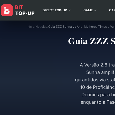
DIRECT TOP-UP
GAME
CA
Início
/
Notícias
/
Guia ZZZ Sunna vs Aria: Melhores Times e Val
Guia ZZZ Su
A Versão 2.6 tr
Sunna amplifi
garantidos via sta
10 de Proficiên
Dennies para b
enquanto a Fase