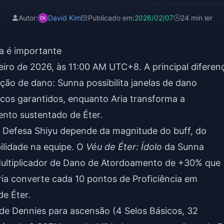
Autor:
David Kim
Publicado em:
2026/02/07
24 min ler
a é importante
eiro de 2026, às 11:00 AM UTC+8. A principal diferen
ção de dano: Sunna possibilita janelas de dano
ticos garantidos, enquanto Aria transforma a
nto sustentado de Éter.
a Defesa Shiyu depende da magnitude do buff, do
ilidade na equipe. O
Véu de Éter: Ídolo
da Sunna
ultiplicador de Dano de Atordoamento de +30% que
ia converte cada 10 pontos de Proficiência em
e Éter.
de Dennies para ascensão (4 Selos Básicos, 32