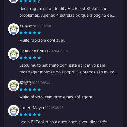
Recarreguei para Identity V e Blood Strike sem
problemas. Apenas 4 estrelas porque a página de
pagamento deu erro uma vez, mas o suporte
its hurt
2026/08/08
resolveu super rápido. Ótimos preços e seleção de
jogos!
Muito rápido e confiável.
Octavine Bouka
2026/08/08
Estou muito satisfeito com este aplicativo para
recarregar moedas do Poppo. Os preços são muito
atraentes e me sinto seguro no momento da compra.
泰瑞鸭
2026/08/04
Recomendo muito a todos, obrigado.
Muito rápido, sem problemas até agora.
Jarrett Meyer
2026/08/05
Uso o BitTopUp há alguns anos e vou dizer três