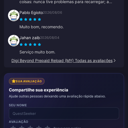
coisas: nunca tive problemas para recarregar; a
velocidade de entrega supera tudo o que já
Pablo Egioto
2026/08/06
experimentei; e é incrivelmente simples, alguns
cliques e pronto. Facilita a vida.
Muito bom, recomendo.
Jahan zaib
2026/08/04
Serviço muito bom.
Digi Beyond Prepaid Reload (MY) Todas as avaliações
SUA AVALIAÇÃO
Compartilhe sua experiência
Ajude outras pessoas deixando uma avaliação rápida abaixo.
SEU NOME
AVALIAÇÃO