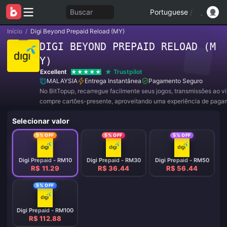
Buscar
Portuguese
/
Início
/
Digi Beyond Prepaid Reload (MY)
DIGI BEYOND PREPAID RELOAD (M
Y)
Excellent
Trustpilot
MALAYSIA
Entrega Instantânea
Pagamento Seguro
No BitTopup, recarregue facilmente seus jogos, transmissões ao v
compre cartões-presente, aproveitando uma experiência de paga
conveniente e ótimos descontos!
Selecionar valor
5% OFF
5% OFF
5% OFF
Digi Prepaid - RM10
Digi Prepaid - RM30
Digi Prepaid - RM50
R$ 11.29
R$ 36.44
R$ 56.44
5% OFF
Digi Prepaid - RM100
R$ 112.88