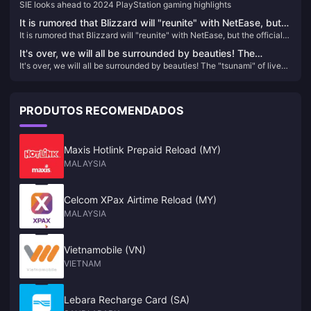
SIE looks ahead to 2024 PlayStation gaming highlights
It is rumored that Blizzard will "reunite" with NetEase, but
It is rumored that Blizzard will "reunite" with NetEase, but the official
the official response said that there is no information to
response said that there is no information to share yet.
share yet.
It's over, we will all be surrounded by beauties! The
It's over, we will all be surrounded by beauties! The "tsunami" of live-
"tsunami" of live-action interactive film and television
action interactive film and television games is approaching. Should
games is approaching. Should domestic stand-alone
domestic stand-alone players be pessimistic?
players be pessimistic?
PRODUTOS RECOMENDADOS
Maxis Hotlink Prepaid Reload (MY)
MALAYSIA
Celcom XPax Airtime Reload (MY)
MALAYSIA
Vietnamobile (VN)
VIETNAM
Lebara Recharge Card (SA)