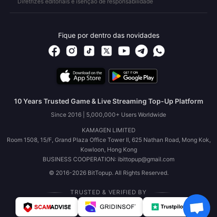
Diretrizes editoriais e isenção de responsabilidade
Fique por dentro das novidades
10 Years Trusted Game & Live Streaming Top-Up Platform
Since 2016 | 5,000,000+ Users Worldwide
KAMAGEN LIMITED
Room 1508, 15/F, Grand Plaza Office Tower II, 625 Nathan Road, Mong Kok,
Kowloon, Hong Kong
BUSINESS COOPERATION: ibittopup@gmail.com
© 2016-2026 BitTopup. All Rights Reserved.
TRUSTED & VERIFIED BY