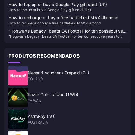
first anniversary of "Hogwarts Legacy"
How to top up or buy a Google Play gift card (UK)
How to top up or buy a Google Play gift card (UK)
How to recharge or buy a free battlefield MAX diamond
How to recharge or buy a free battlefield MAX diamond
"Hogwarts Legacy" beats EA Football for ten consecutive
"Hogwarts Legacy" beats EA Football for ten consecutive years to
years to take the top spot on the UK regional game list in
take the top spot on the UK regional game list in 2023
2023
PRODUTOS RECOMENDADOS
Neosurf Voucher / Prepaid (PL)
POLAND
Razer Gold Taiwan (TWD)
TAIWAN
AstroPay (AU)
AUSTRALIA