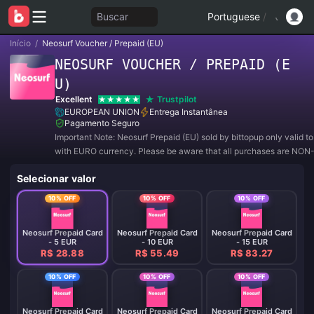
Buscar
Portuguese
/
Início
/
Neosurf Voucher / Prepaid (EU)
NEOSURF VOUCHER / PREPAID (E
U)
Excellent
Trustpilot
EUROPEAN UNION
Entrega Instantânea
Pagamento Seguro
Important Note: Neosurf Prepaid (EU) sold by bittopup only valid t
with EURO currency. Please be aware that all purchases are NON
REFUNDABLE and NON-RETURNABLE.
Selecionar valor
10% OFF
10% OFF
10% OFF
Neosurf Prepaid Card
Neosurf Prepaid Card
Neosurf Prepaid Card
- 5 EUR
- 10 EUR
- 15 EUR
R$ 28.88
R$ 55.49
R$ 83.27
10% OFF
10% OFF
10% OFF
Neosurf Prepaid Card
Neosurf Prepaid Card
Neosurf Prepaid Card