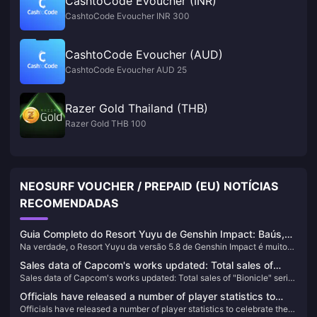
CashtoCode Evoucher (INR)
CashtoCode Evoucher INR 300
CashtoCode Evoucher (AUD)
CashtoCode Evoucher AUD 25
Razer Gold Thailand (THB)
Razer Gold THB 100
NEOSURF VOUCHER / PREPAID (EU) NOTÍCIAS
RECOMENDADAS
Guia Completo do Resort Yuyu de Genshin Impact: Baús,
Na verdade, o Resort Yuyu da versão 5.8 de Genshin Impact é muito
Olhos de Deus Pyro, Guia de Conquistas Completas
mais complexo do que eu imaginava inicialmente. 169 baús, 49 Olhos
Sales data of Capcom's works updated: Total sales of
de Deus Pyro e aquelas conquistas ocultas que dão dor de cabeça —
Sales data of Capcom's works updated: Total sales of "Bionicle" series
"Bionicle" series reached 154 million
mas não se preocupe, depois de alguns dias de exploração
reached 154 million
aprofundada, descobri algumas dicas que podem ajudá-lo a atingir
Officials have released a number of player statistics to
100% de exploração em 2-3 horas.
Officials have released a number of player statistics to celebrate the
celebrate the first anniversary of "Hogwarts Legacy"