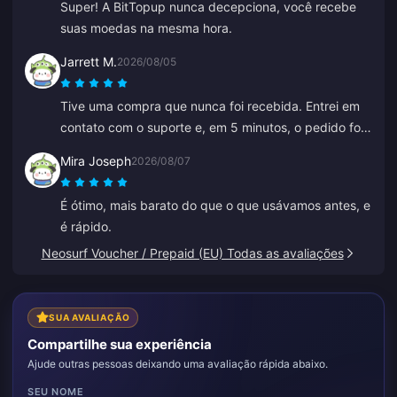
Super! A BitTopup nunca decepciona, você recebe
suas moedas na mesma hora.
Jarrett M.
2026/08/05
Tive uma compra que nunca foi recebida. Entrei em
contato com o suporte e, em 5 minutos, o pedido foi
encontrado e estava na minha carteira. Muito
Mira Joseph
2026/08/07
profissionais e educados. Recomendo este lugar a
todos para recargas.
É ótimo, mais barato do que o que usávamos antes, e
é rápido.
Neosurf Voucher / Prepaid (EU) Todas as avaliações
SUA AVALIAÇÃO
Compartilhe sua experiência
Ajude outras pessoas deixando uma avaliação rápida abaixo.
SEU NOME