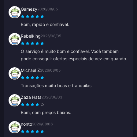
mais do que o esperado pelas minhas moedas. Não é
Gamezy
2026/08/05
uma escolha ruim, só não é perfeita.
Bom, rápido e confiável.
Rebelking
2026/08/05
O serviço é muito bom e confiável. Você também
pode conseguir ofertas especiais de vez em quando.
Michael Z
2026/08/05
Transações muito boas e tranquilas.
Zaza Hata
2026/08/03
Bom, com preços baixos.
nonto
2026/08/06