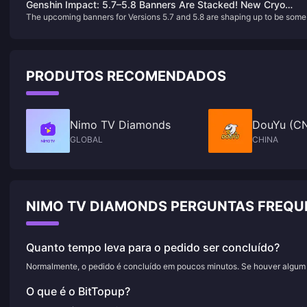
Genshin Impact: 5.7–5.8 Banners Are Stacked! New Cryo
ligação com os personagens principais e à forte ressonância emocional q
The upcoming banners for Versions 5.7 and 5.8 are shaping up to be some
Catalyst Arriving in 6.0!
os jogadores sentem pela sua natureza trágica.
the most exciting yet, featuring a mix of new characters and highly
anticipated reruns. Here's a breakdown of what's coming:
PRODUTOS RECOMENDADOS
Nimo TV Diamonds
DouYu (CN
GLOBAL
CHINA
NIMO TV DIAMONDS PERGUNTAS FREQU
Quanto tempo leva para o pedido ser concluído?
Normalmente, o pedido é concluído em poucos minutos. Se houver algum a
O que é o BitTopup?