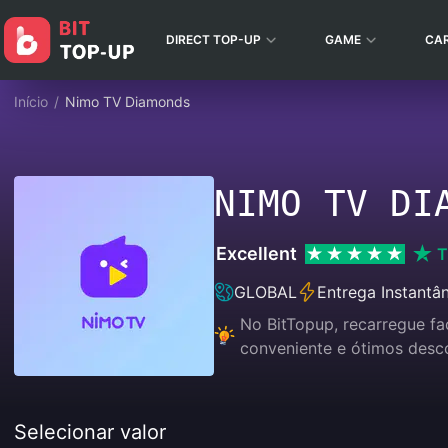
DIRECT TOP-UP
GAME
CA
Início
/
Nimo TV Diamonds
NIMO TV DI
Excellent
T
GLOBAL
Entrega Instantâ
No BitTopup, recarregue f
conveniente e ótimos desc
Selecionar valor