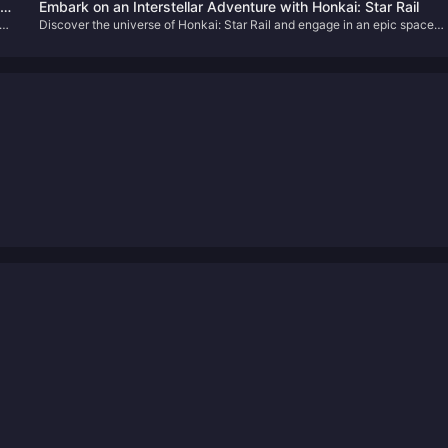
Primogems for Free!
r
Embark on an Interstellar Adventure with Honkai: Star Rail
os
 PV
Discover the universe of Honkai: Star Rail and engage in an epic space
odyssey filled with strategic battles and intriguing lore. Learn how to
enhance your adventure with our simple Oneiric Shard top-up guide.