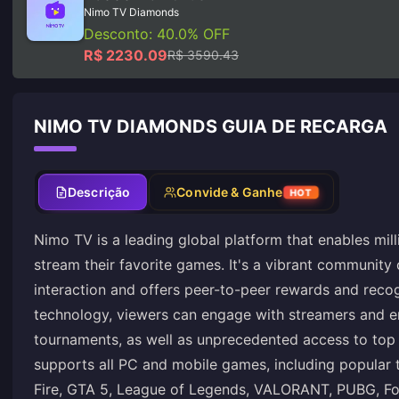
Nimo TV Diamonds
Desconto: 40.0% OFF
R$ 2230.09
R$ 3590.43
NIMO TV DIAMONDS GUIA DE RECARGA
Descrição
Convide & Ganhe
HOT
Nimo TV is a leading global platform that enables mil
stream their favorite games. It's a vibrant community 
interaction and offers peer-to-peer rewards and recogn
technology, viewers can engage with streamers and e
tournaments, as well as unprecedented access to top
supports all PC and mobile games, including popular t
Fire, GTA 5, League of Legends, VALORANT, PUBG, Fo