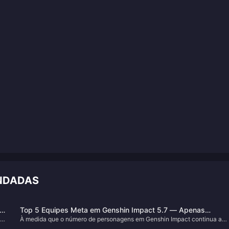
NDADAS
Top 5 Equipes Meta em Genshin Impact 5.7 — Apenas
 de
À medida que o número de personagens em Genshin Impact continua a
Verdadeiros Vencedores as Possuem Todas!
a
crescer, uma grande variedade de composições de equipe tornou-se