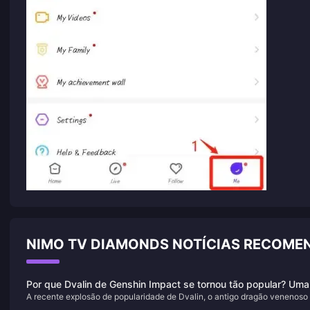
NIMO TV DIAMONDS NOTÍCIAS RECOME
Por que Dvalin de Genshin Impact se tornou tão popular? Uma
A recente explosão de popularidade de Dvalin, o antigo dragão venenoso
análise aprofundada do charme deste dragão
Genshin Impact, deve-se à sua complexa história de fundo, à sua profund