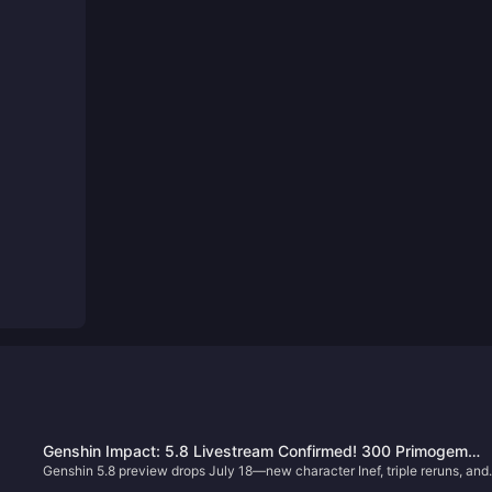
Genshin Impact: 5.8 Livestream Confirmed! 300 Primogem
Genshin 5.8 preview drops July 18—new character Inef, triple reruns, and
Codes, Full Event Rewards Summary – Earn Over 10,000
free rewards worth over 10,000 Primogems await!