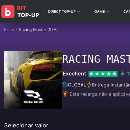
DIRECT TOP-UP
GAME
CA
Início
/
Racing Master (SEA)
RACING MAS
Excellent
T
GLOBAL
Entrega Instantâ
Esta recarga não é aplicáv
Selecionar valor