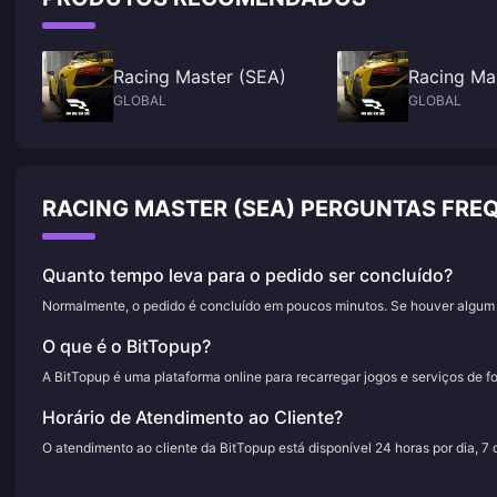
jogadores F2P podem realisticamente obter o carro apenas através da
essa classe.
progressão do evento, embora as variantes de nível máximo exijam gastos
Racing Master (SEA)
Racing Ma
GLOBAL
GLOBAL
RACING MASTER (SEA) PERGUNTAS FRE
Quanto tempo leva para o pedido ser concluído?
Normalmente, o pedido é concluído em poucos minutos. Se houver algum a
O que é o BitTopup?
A BitTopup é uma plataforma online para recarregar jogos e serviços de f
Horário de Atendimento ao Cliente?
O atendimento ao cliente da BitTopup está disponível 24 horas por dia, 7