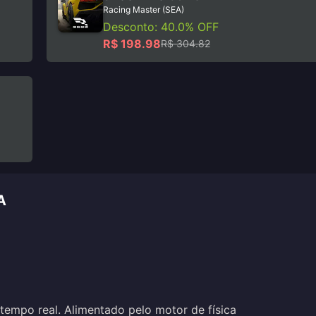
Racing Master (SEA)
Desconto: 40.0% OFF
R$ 198.98
R$ 304.82
A
tempo real. Alimentado pelo motor de física