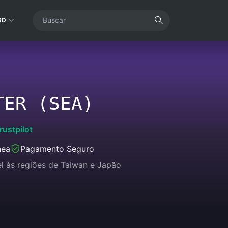
RD
TER (SEA)
rustpilot
nea
Pagamento Seguro
el às regiões de Taiwan e Japão