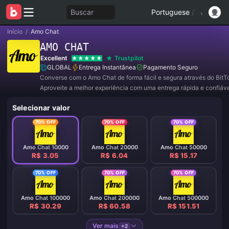
Buscar
Portuguese
/
Início
/
Amo Chat
AMO CHAT
Excellent
Trustpilot
GLOBAL
Entrega Instantânea
Pagamento Seguro
Converse com o Amo Chat de forma fácil e segura através do BitT
Aproveite a melhor experiência com uma entrega rápida e confiáve
a nós agora para ofertas exclusivas e descontos incríveis! ✨
Selecionar valor
70% OFF
70% OFF
70% OFF
Amo Chat 10000
Amo Chat 20000
Amo Chat 50000
R$ 3.05
R$ 6.04
R$ 15.17
70% OFF
70% OFF
70% OFF
Amo Chat 100000
Amo Chat 200000
Amo Chat 500000
R$ 30.29
R$ 60.58
R$ 151.51
Ver mais
+2