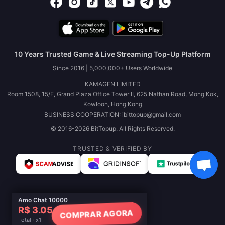
10 Years Trusted Game & Live Streaming Top-Up Platform
Since 2016 | 5,000,000+ Users Worldwide
KAMAGEN LIMITED
Room 1508, 15/F, Grand Plaza Office Tower II, 625 Nathan Road, Mong Kok,
Kowloon, Hong Kong
BUSINESS COOPERATION: ibittopup@gmail.com
© 2016-2026 BitTopup. All Rights Reserved.
TRUSTED & VERIFIED BY
Amo Chat 10000
R$ 3.05
COMPRAR AGORA
Total · x1